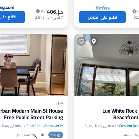
د.إ.‏406
ة
/ليلة
اطّلع على
اطّلع على العرض
7
ليالي
-
د.إ.‏2,843
منزل
rban Modern Main St House
Lux White Rock
Free Public Street Parking
Beachfront 
Crescent Bea
0.57 mi إلى وسط المدينة
Vancouver
·
Riley Park
0.17 mi إلى وسط المدينة
حيط
موقف سيارات
حوض استحمام ساخن
موقف سي
استثنائي
إطلالة على المحيط
10.0
شرفة / تراس
مطبخ
(
6 التعليقات
)
(
39 التعليقات
)