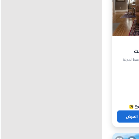
ست
زلج
 العرض