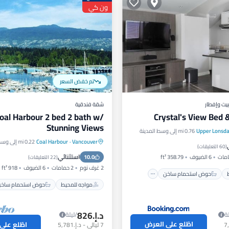
ون كي
تم خفض السعر
يت وإفطار
شقة فندقية
oal Harbour 2 bed 2 bath w/
Crystal's View Bed 
Stunning Views
Upper Lonsda
0.76 mi إلى وسط المدينة
حيط
حوض استحمام ساخن
Vancouver
·
Coal Harbour
0.22 mi إلى وسط المدينة
مواجه للمحيط
حوض استحمام س
رات
التزلج
(
60 التعليقات
)
استثنائي
6 الضيوف
358.79 ft²
10.0
موقف سيارات
إطلالة على الم
(
22 التعليقات
)
2 غرف نوم
2 حمامات
6 الضيوف
918 ft²
حوض استحمام ساخن
مواجه للمحيط
حوض استحمام ساخ
د.إ.‏826
ة
/ليلة
اطّلع على العرض
اطّلع على
7
ليالي
-
د.إ.‏5,781