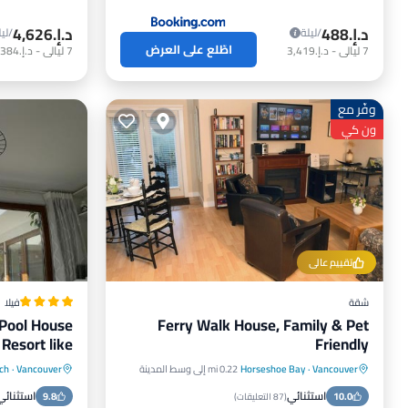
د.إ.‏488
د.إ.‏4,626
/ليلة
/ليل
اطّلع على العرض
7
ليالي
-
د.إ.‏3,419
7
ليالي
-
د.إ.‏32,384
وفّر مع
ون كي
تقييم عالي
شقة
فيلا
 Pool House
Ferry Walk House, Family & Pet
Resort like
Friendly
Vancouver
·
Horseshoe Bay
0.22 mi إلى وسط المدينة
Vancouver
·
ch
مواجه للمحيط
موقف سيارات
مواجه للم
استثنائي
استثنائي
10.0
إطلالة على المحيط
شرفة / تراس
9.8
مسبح
(
87 التعليقات
)