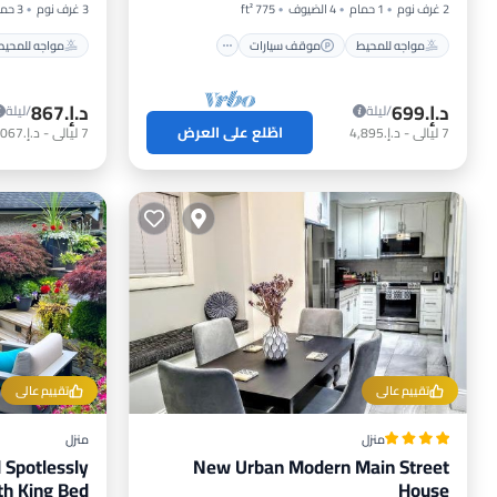
2 غرف نوم
1 حمام
4 الضيوف
775 ft²
3 غرف نوم
3 حمامات
مواجه للمحيط
موقف سيارات
مواجه للمحيط
د.إ.‏699
د.إ.‏867
/ليلة
/ليلة
اطّلع على العرض
7
ليالي
-
د.إ.‏4,895
7
ليالي
-
د.إ.‏6,067
تقييم عالي
تقييم عالي
منزل
منزل
d Spotlessly
New Urban Modern Main Street
House