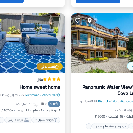
ر
تقييم عالي
منزل
Home sweet home
***Panoramic Water View
Cove Lu
Vancouver
·
Richmond
2.77 mi إلى وسط المدينة
موقف سيارات
شرفة / تراس
District of North Vancou
3.99 mi إلى وسط المدينة
حيط
حوض استحمام ساخن
استثنائي
9.8
إطلالة
مكيف هواء
(
138 التعليقات
)
رات
التزلج
1 غرفة نوم
1 حمام
2 الضيوف
107.64 ft²
(
49 التعليقات
)
16 الضيوف
5000 ft²
موقف سيارات
شرفة / تراس
حوض استحمام ساخن