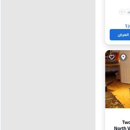
ت
 العرض
Two
North 