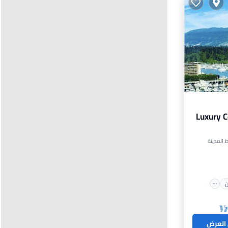
Luxury C
اخن
حيط
ن
 العرض