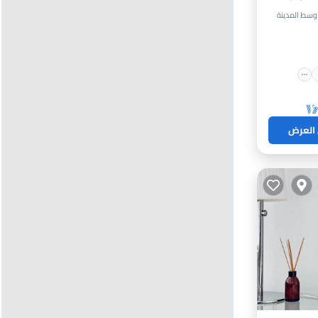
حيط
 العرض