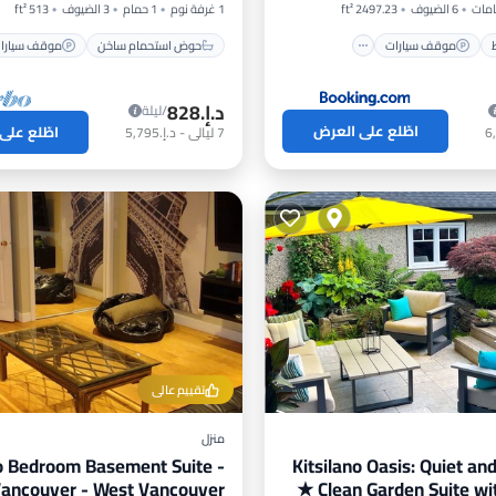
6 الضيوف
2497.23 ft²
1 غرفة نوم
1 حمام
3 الضيوف
513 ft²
موقف سيارات
حوض استحمام ساخن
موقف سيارا
د.إ.‏828
/ليلة
اطّلع على العرض
اطّلع على
7
ليالي
-
د.إ.‏5,795
تقييم عالي
منزل
 Bedroom Basement Suite -
Kitsilano Oasis: Quiet an
Vancouver - West Vancouver
Clean Garden Suite with King Bed ★