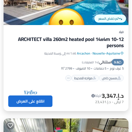
تم خفض السعر
فيلا
ARCHITECT villa 260m2 heated pool 14x4m 10-12
persons
Nouvelle-Aquitaine
·
Arcachon
1.46 mi إلى وسط المدينة
مسبح خاص
مواجه للمحيط
موقف سيارات
استثنائي
9.8
مسبح
(
14 التعليقات
)
5 غرف نوم
5 حمامات
10 الضيوف
2799 ft²
مسبح خاص
مواجه للمحيط
د.إ.‏3,347
/ليلة
اطّلع على العرض
7
ليالي
-
د.إ.‏23,431