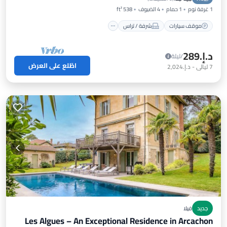
1 غرفة نوم
1 حمام
4 الضيوف
538 ft²
موقف سيارات
شرفة / تراس
د.إ.‏289
/ليلة
اطّلع على العرض
7
ليالي
-
د.إ.‏2,024
جديد
فيلا
Les Algues – An Exceptional Residence in Arcachon