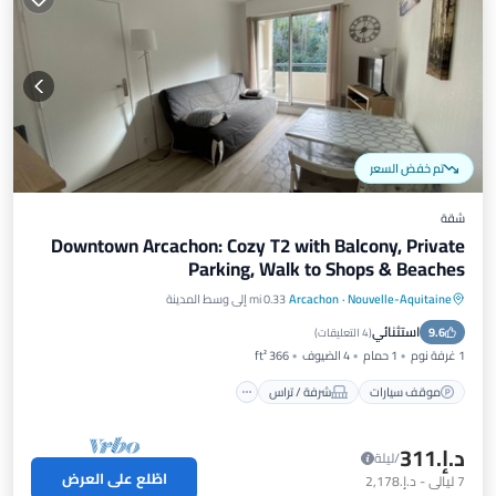
تم خفض السعر
شقة
Downtown Arcachon: Cozy T2 with Balcony, Private
Parking, Walk to Shops & Beaches
Nouvelle-Aquitaine
·
Arcachon
0.33 mi إلى وسط المدينة
موقف سيارات
شرفة / تراس
مطبخ
استثنائي
9.6
مناسب للحيوانات الأليفة
(
4 التعليقات
)
1 غرفة نوم
1 حمام
4 الضيوف
366 ft²
موقف سيارات
شرفة / تراس
د.إ.‏311
/ليلة
اطّلع على العرض
7
ليالي
-
د.إ.‏2,178