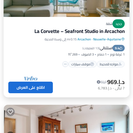
جديد
شقة
La Corvette – Seafront Studio in Arcachon
Nouvelle-Aquitaine
·
Arcachon
0.15 mi إلى وسط المدينة
مواجه للمحيط
موقف سيارات
استثنائي
9.4
إطلالة على المحيط
شرفة / تراس
(
13 التعليقات
)
1 غرفة نوم
1 حمام
3 الضيوف
269 ft²
مواجه للمحيط
موقف سيارات
د.إ.‏969
/ليلة
اطّلع على العرض
7
ليالي
-
د.إ.‏6,783