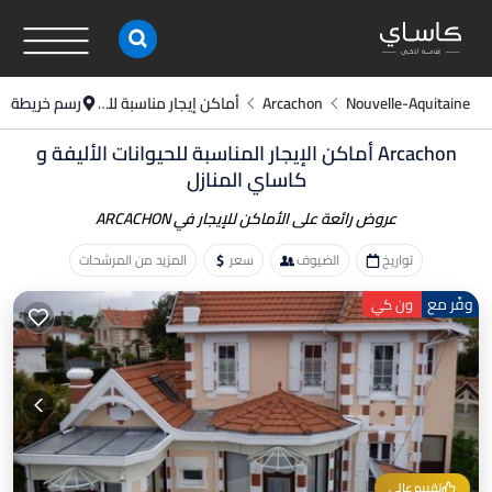
Nouvelle-Aquitaine
Arcachon
أماكن إيجار مناسبة للحيوانات الأليفة أثناء الإجازة
رسم خريطة
Arcachon أماكن الإيجار المناسبة للحيوانات الأليفة و
كاساي المنازل
عروض رائعة على الأماكن
للإيجار في ARCACHON
تواريخ
الضيوف
سعر
المزيد من المرشحات
وفّر مع
ون كي
تقييم عالي