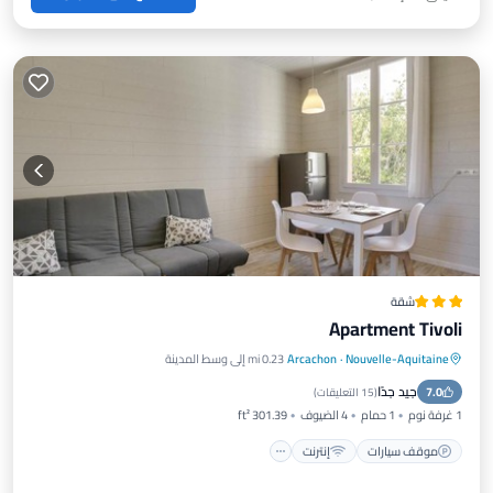
شقة
Apartment Tivoli
Nouvelle-Aquitaine
·
Arcachon
0.23 mi إلى وسط المدينة
موقف سيارات
إنترنت
جيد جدًا
7.0
مناسب للحيوانات الأليفة
مناسب للأطفال
(
15 التعليقات
)
1 غرفة نوم
1 حمام
4 الضيوف
301.39 ft²
موقف سيارات
إنترنت