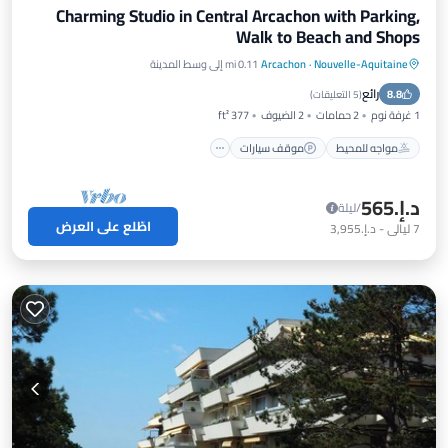
Charming Studio in Central Arcachon with Parking,
Walk to Beach and Shops
Nouvelle-Aquitaine
·
Arcachon
0.11 mi إلى وسط المدينة
مواجه للمحيط
موقف سيارات
رائع
8.8
إطلالة على المحيط
شرفة / تراس
(
5 التعليقات
)
1 غرفة نوم
2 حمامات
2 الضيوف
377 ft²
مواجه للمحيط
موقف سيارات
د.إ.‏565
/ليلة
اطّلع على العرض
7
ليالي
-
د.إ.‏3,955