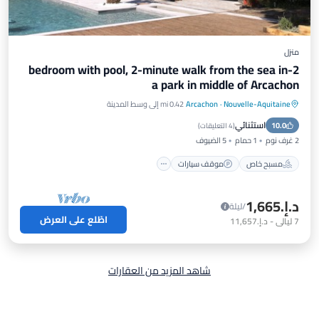
منزل
2-bedroom with pool, 2-minute walk from the sea in
a park in middle of Arcachon
Nouvelle-Aquitaine
·
Arcachon
0.42 mi إلى وسط المدينة
مسبح خاص
موقف سيارات
مسبح
استثنائي
10.0
مكيف هواء
(
4 التعليقات
)
2 غرف نوم
1 حمام
5 الضيوف
مسبح خاص
موقف سيارات
د.إ.‏1,665
/ليلة
اطّلع على العرض
7
ليالي
-
د.إ.‏11,657
شاهد المزيد من العقارات