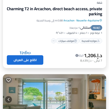
شقة
Charming T2 in Arcachon, direct beach access, private
parking
Nouvelle-Aquitaine
·
Arcachon
0.88 mi إلى وسط المدينة
مواجه للمحيط
موقف سيارات
استثنائي
10.0
إطلالة على المحيط
شرفة / تراس
(
1 مراجعة
)
1 غرفة نوم
1 حمام
4 الضيوف
431 ft²
مواجه للمحيط
موقف سيارات
د.إ.‏1,206
/ليلة
اطّلع على العرض
7
ليالي
-
د.إ.‏8,439