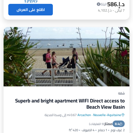
د.إ.‏586
/ليلة
اطّلع على العرض
7
ليالي
-
د.إ.‏4,102
شقة
Superb and bright apartment WIFI Direct access to
Beach View Basin
Nouvelle-Aquitaine
·
Arcachon
0.67 mi إلى وسط المدينة
موقف سيارات
إطلالة على المحيط
ممتاز
8.4
شرفة / تراس
إطلالة
(
9 التعليقات
)
2 غرف نوم
1 حمام
4 الضيوف
420 ft²