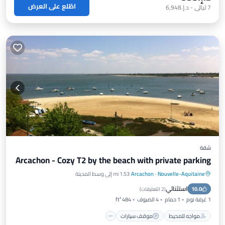
اطّلع على العرض
7
ليالي
-
د.إ.‏6,948
شقة
Arcachon - Cozy T2 by the beach with private parking
Nouvelle-Aquitaine
·
Arcachon
1.53 mi إلى وسط المدينة
مواجه للمحيط
موقف سيارات
استثنائي
10.0
إطلالة على المحيط
شرفة / تراس
(
2 التعليقات
)
1 غرفة نوم
1 حمام
4 الضيوف
484 ft²
مواجه للمحيط
موقف سيارات