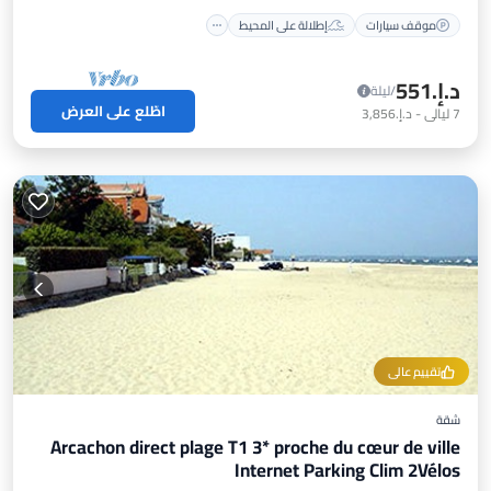
موقف سيارات
إطلالة على المحيط
د.إ.‏551
/ليلة
اطّلع على العرض
7
ليالي
-
د.إ.‏3,856
تقييم عالي
شقة
Arcachon direct plage T1 3* proche du cœur de ville
Internet Parking Clim 2Vélos