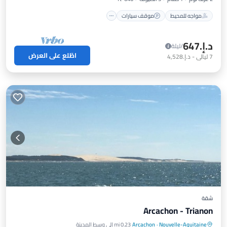
مواجه للمحيط
موقف سيارات
د.إ.‏647
/ليلة
اطّلع على العرض
7
ليالي
-
د.إ.‏4,528
شقة
Arcachon - Trianon
Nouvelle-Aquitaine
·
Arcachon
0.23 mi إلى وسط المدينة