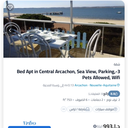
شقة
3-Bed Apt in Central Arcachon, Sea View, Parking,
Pets Allowed, Wifi
Nouvelle-Aquitaine
·
Arcachon
0.13 mi إلى وسط المدينة
موقف سيارات
شرفة / تراس
مطبخ
رائع
8.8
إنترنت
(
3 التعليقات
)
2 غرف نوم
2 حمامات
6 الضيوف
753 ft²
موقف سيارات
شرفة / تراس
د.إ.‏993
/ليلة