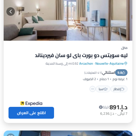
منزل
ليه سويتس دو بورت باي لو سان فيرديناند
Nouvelle-Aquitaine
·
Arcachon
0.92 mi إلى وسط المدينة
إفطار
سبا
إطلالة على المحيط
استثنائي
9.8
إطلالة
(
41 التعليقات
)
1 غرفة نوم
1 حمام
2 الضيوف
إفطار
سبا
د.إ.‏891
/ليلة
اطّلع على العرض
7
ليالي
-
د.إ.‏6,236