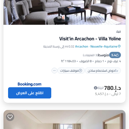
فيلا
Visit'in Arcachon - Villa Yoline
Nouvelle-Aquitaine
·
Arcachon
0.32 mi إلى وسط المدينة
حوض استحمام ساخن
موقف سيارات
متوسط
5.4
شرفة / تراس
مكيف هواء
(
3 التعليقات
)
4 غرف نوم
1 حمام
8 الضيوف
1184.03 ft²
حوض استحمام ساخن
موقف سيارات
د.إ.‏780
/ليلة
اطّلع على العرض
7
ليالي
-
د.إ.‏5,457