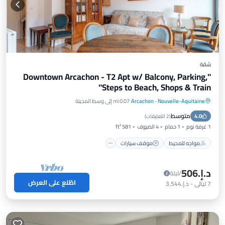
شقة
"Downtown Arcachon - T2 Apt w/ Balcony, Parking,
Steps to Beach, Shops & Train"
Nouvelle-Aquitaine
·
Arcachon
0.07 mi إلى وسط المدينة
مواجه للمحيط
موقف سيارات
متوسط
4.0
إطلالة على المحيط
شرفة / تراس
(
2 التعليقات
)
1 غرفة نوم
1 حمام
4 الضيوف
581 ft²
مواجه للمحيط
موقف سيارات
د.إ.‏506
/ليلة
اطّلع على العرض
7
ليالي
-
د.إ.‏3,544