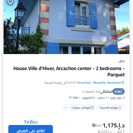
منزل
House Ville d'Hiver, Arcachon center - 2 bedrooms -
Parquet
Nouvelle-Aquitaine
·
Arcachon
0.57 mi إلى وسط المدينة
مواجه للمحيط
موقف سيارات
استثنائي
9.8
إطلالة على المحيط
شرفة / تراس
(
39 التعليقات
)
2 غرف نوم
1 حمام
6 الضيوف
969 ft²
مواجه للمحيط
موقف سيارات
د.إ.‏1,175
/ليلة
اطّلع على العرض
7
ليالي
-
د.إ.‏8,223