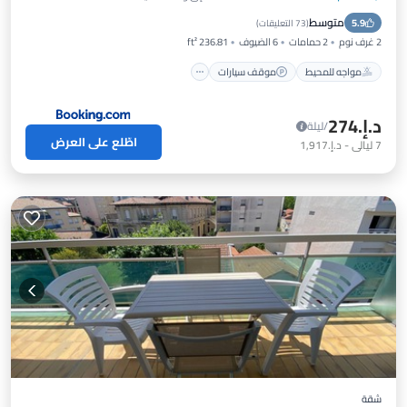
مواجه للمحيط
موقف سيارات
متوسط
5.9
إطلالة على المحيط
شرفة / تراس
(
73 التعليقات
)
2 غرف نوم
2 حمامات
6 الضيوف
236.81 ft²
مواجه للمحيط
موقف سيارات
د.إ.‏274
/ليلة
اطّلع على العرض
7
ليالي
-
د.إ.‏1,917
شقة