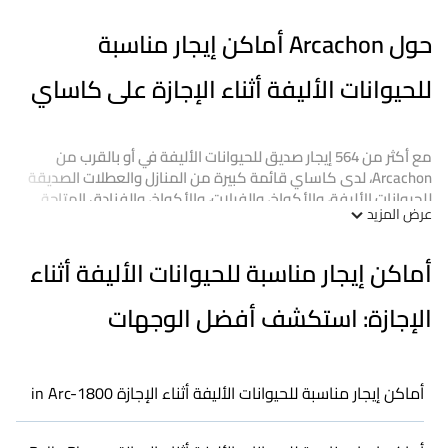
حول Arcachon أماكن إيجار مناسبة
للحيوانات الأليفة أثناء الإجازة على كاساي
مع أكثر من 564 إيجار صديق للحيوانات الأليفة في أو بالقرب من
Arcachon، لدى كاساي قائمة كبيرة من المنازل والعطلات الصديقة
للحيوانات الأليفة، والأكواخ، والفيلات، والأكواخ، والفنادق المتاحة
عرض المزيد
للمقارنة. لرحلتك القادمة، يمكنك إحضار حيوانك الأليف، بغض النظر عن
المكان الذي تزوره. يسهل كاساي اكتشاف، ومقارنة، وحجز منازل
العطلات الخاصة بك دون عناء. لذا، استعد لبدء التخطيط لرحلتك اليوم!
أماكن إيجار مناسبة للحيوانات الأليفة أثناء
تقدم كاساي العديد من إيجارات العطلات الصديقة للكلاب في
الإجازة: استكشف أفضل الوجهات
Arcachon، بما في ذلك العديد من المرافق الجيدة مثل حمامات
السباحة الداخلية أو الخاصة، وأحواض الاستحمام الساخن، وخدمة
الواي فاي، والعديد من الميزات الأخرى الصديقة للحيوانات الأليفة.
تصفح الخريطة لترى إذا كان هناك حدائق للكلاب قريبة.
أماكن إيجار مناسبة للحيوانات الأليفة أثناء الإجازة in Arc-1800
استئجار مكان إقامة صديق للحيوانات الأليفة في Arcachon يمنحك
الفرصة لقضاء عطلة ستتذكرها. سافر مع عائلتك، أو مجموعة كبيرة،