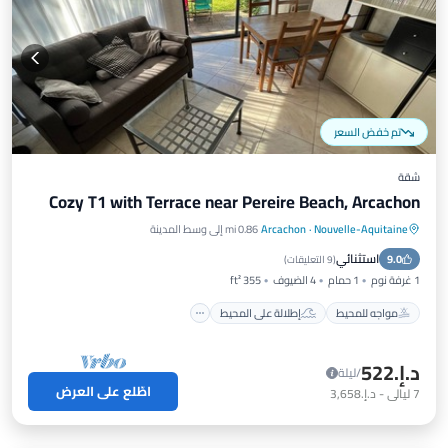
تم خفض السعر
شقة
Cozy T1 with Terrace near Pereire Beach, Arcachon
Nouvelle-Aquitaine
·
Arcachon
0.86 mi إلى وسط المدينة
مواجه للمحيط
إطلالة على المحيط
استثنائي
9.0
شرفة / تراس
إطلالة
(
9 التعليقات
)
1 غرفة نوم
1 حمام
4 الضيوف
355 ft²
مواجه للمحيط
إطلالة على المحيط
د.إ.‏522
/ليلة
اطّلع على العرض
7
ليالي
-
د.إ.‏3,658