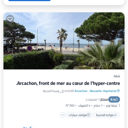
شقة
Arcachon, front de mer au cœur de l’hyper-centre.
Nouvelle-Aquitaine
·
Arcachon
0.09 mi إلى وسط المدينة
مواجه للمحيط
موقف سيارات
ممتاز
8.4
إطلالة على المحيط
إطلالة
(
7 التعليقات
)
1 غرفة نوم
1 حمام
4 الضيوف
592 ft²
مواجه للمحيط
موقف سيارات