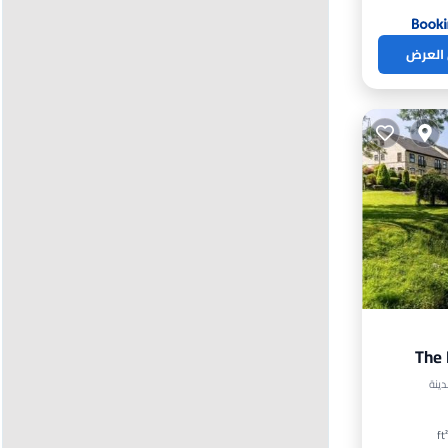
 العرض
The 