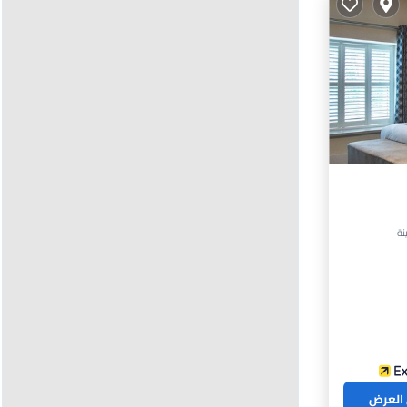
خ
 العرض