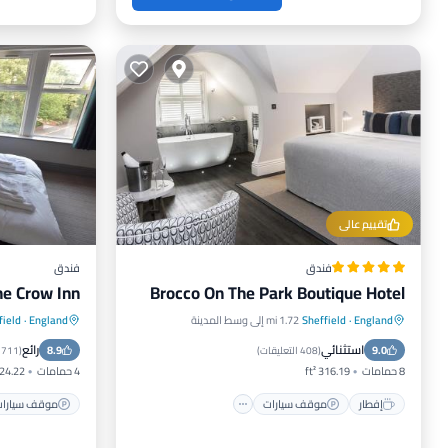
تقييم عالي
فندق
فندق
he Crow Inn
Brocco On The Park Boutique Hotel
England
·
Sheffield
1.72 mi إلى وسط المدينة
England
·
field
إفطار
موقف سيارات
موقف سيا
استثنائي
رائع
9.0
شرفة / تراس
مكيف هواء
8.9
بار
(
408 التعليقات
)
(
711 التعليقات
8 حمامات
316.19 ft²
4 حمامات
24.22 ft²
إفطار
موقف سيارات
موقف سيارا