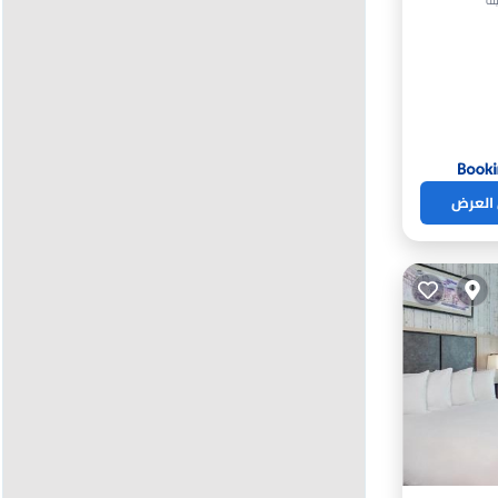
خ
 العرض