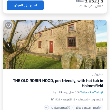
د.إ.‏3,052
/ليلة
اطّلع على العرض
7
ليالي
-
د.إ.‏21,363
كوخ ريفي
THE OLD ROBIN HOOD, pet friendly, with hot tub in
Holmesfield
حوض استحمام ساخن
موقف سيارات
Sheffield
·
Totley
0.08 mi إلى وسط المدينة
شرفة / تراس
مطبخ
5 غرف نوم
3 حمامات
15 الضيوف
1722 ft²
حوض استحمام ساخن
موقف سيارات