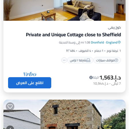
كوخ ريفي
Private and Unique Cottage close to Sheffield
موقف سيارات
شرفة / تراس
مطبخ
England
·
Dronfield
1.08 mi إلى وسط المدينة
إنترنت
1 غرفة نوم
1 حمام
4 الضيوف
484 ft²
موقف سيارات
شرفة / تراس
د.إ.‏1,563
/ليلة
اطّلع على العرض
7
ليالي
-
د.إ.‏10,944