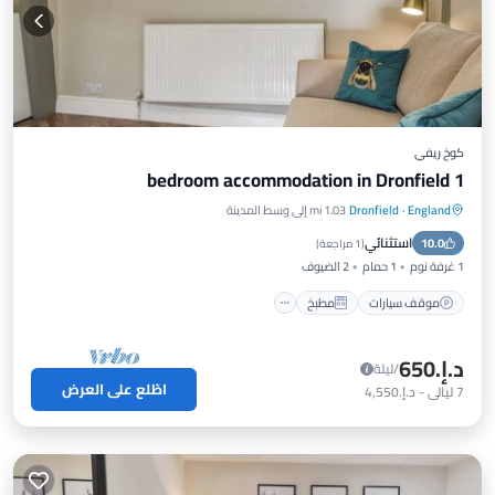
كوخ ريفي
1 bedroom accommodation in Dronfield
England
·
Dronfield
1.03 mi إلى وسط المدينة
موقف سيارات
مطبخ
إنترنت
استثنائي
10.0
مناسب للأطفال
(
1 مراجعة
)
1 غرفة نوم
1 حمام
2 الضيوف
موقف سيارات
مطبخ
د.إ.‏650
/ليلة
اطّلع على العرض
7
ليالي
-
د.إ.‏4,550