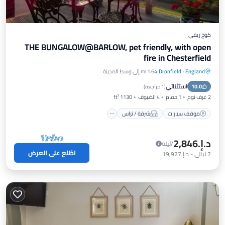
كوخ ريفي
THE BUNGALOW@BARLOW, pet friendly, with open
fire in Chesterfield
England
·
Dronfield
1.64 mi إلى وسط المدينة
موقف سيارات
شرفة / تراس
مطبخ
استثنائي
10.0
إنترنت
(
1 مراجعة
)
2 غرف نوم
1 حمام
4 الضيوف
1130 ft²
موقف سيارات
شرفة / تراس
د.إ.‏2,846
/ليلة
اطّلع على العرض
7
ليالي
-
د.إ.‏19,927