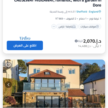
CAUSEWAY HIDEAWAY, romantic, with a garden in
Dore
موقف سيارات
شرفة / تراس
مطبخ
England
·
Sheffield
4.51 mi إلى وسط المدينة
إنترنت
1 غرفة نوم
1 حمام
2 الضيوف
969 ft²
موقف سيارات
شرفة / تراس
د.إ.‏2,070
/ليلة
اطّلع على العرض
7
ليالي
-
د.إ.‏14,488