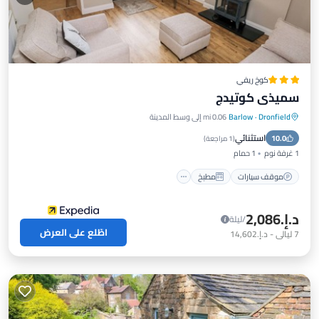
كوخ ريفي
سميذي كوتيدج
Dronfield
·
Barlow
0.06 mi إلى وسط المدينة
موقف سيارات
مطبخ
إنترنت
استثنائي
10.0
مناسب للحيوانات الأليفة
(
1 مراجعة
)
1 غرفة نوم
1 حمام
موقف سيارات
مطبخ
د.إ.‏2,086
/ليلة
اطّلع على العرض
7
ليالي
-
د.إ.‏14,602