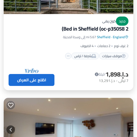
جديد
كوخ ريفي
2 Bed in Sheffield (oc-p35058)
موقف سيارات
شرفة / تراس
مطبخ
England
·
Sheffield
5.67 mi إلى وسط المدينة
إنترنت
2 غرف نوم
2 حمامات
4 الضيوف
موقف سيارات
شرفة / تراس
د.إ.‏1,898
/ليلة
اطّلع على العرض
7
ليالي
-
د.إ.‏13,291