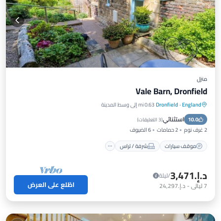
منزل
Vale Barn, Dronfield
England
·
Dronfield
0.63 mi إلى وسط المدينة
موقف سيارات
شرفة / تراس
مطبخ
استثنائي
10.0
إنترنت
(
3 التعليقات
)
2 غرف نوم
2 حمامات
6 الضيوف
موقف سيارات
شرفة / تراس
د.إ.‏3,471
/ليلة
اطّلع على العرض
7
ليالي
-
د.إ.‏24,297