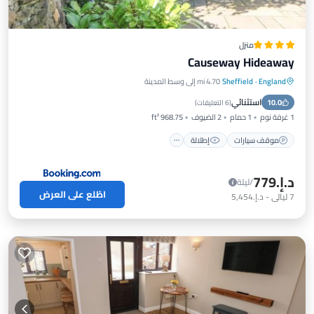
منزل
Causeway Hideaway
England
·
Sheffield
4.70 mi إلى وسط المدينة
موقف سيارات
إطلالة
إنترنت
استثنائي
10.0
مناسب للأطفال
(
6 التعليقات
)
1 غرفة نوم
1 حمام
2 الضيوف
968.75 ft²
موقف سيارات
إطلالة
د.إ.‏779
/ليلة
اطّلع على العرض
7
ليالي
-
د.إ.‏5,454