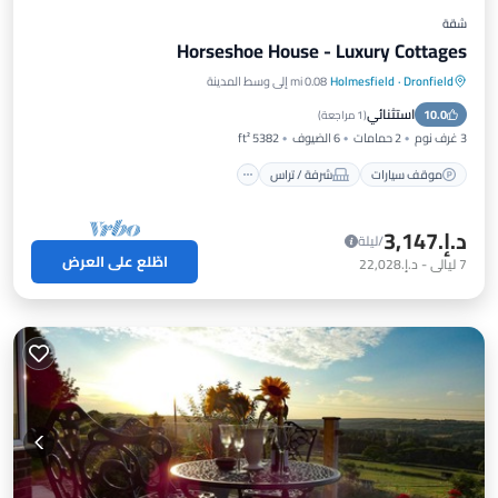
شقة
Horseshoe House - Luxury Cottages
Dronfield
·
Holmesfield
0.08 mi إلى وسط المدينة
موقف سيارات
شرفة / تراس
مطبخ
استثنائي
10.0
إنترنت
(
1 مراجعة
)
3 غرف نوم
2 حمامات
6 الضيوف
5382 ft²
موقف سيارات
شرفة / تراس
د.إ.‏3,147
/ليلة
اطّلع على العرض
7
ليالي
-
د.إ.‏22,028