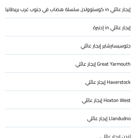
تأتي إيجارات المنازل لدينا في Totley مع جميع وسائل الراحة اللازمة
لتخطيط عطلة عائلية مثالية، مثل الأسرة المريحة، والتلفزيونات،
إيجار عائلي in كوستوولدز, سلسلة هضاب في جنوب غرب بريطانيا
والمنتجعات الصحية، وأحواض الاستحمام، والشرفات، والحدائق، وغرف
اللعب، والأسرة القابلة للطي، والواي فاي، أو حمامات السباحة، مما
إيجار عائلي in إدنبرة
يضمن رحلة لا تُنسى مع العائلة والأطفال.
تقدم كاساي آلاف من الإيجارات. هناك العديد من الأكواخ المجهزة
جيدًا، والفيلات، والشقق العائلية، والنزل، وأكثر من ذلك لاستيعاب
جلوسيسترشاير إيجار عائلي
مجموعات كبيرة أو أسر متعددة. العديد من إيجارات العطلات لدينا أيضًا
تحتوي على حمامات سباحة كبيرة خاصة وتسمح لك بتمديد ميزانيتك.
Great Yarmouth إيجار عائلي
Haverstock إيجار عائلي
Hoxton West إيجار عائلي
Llandudno إيجار عائلي
لندن إيجار عائلي