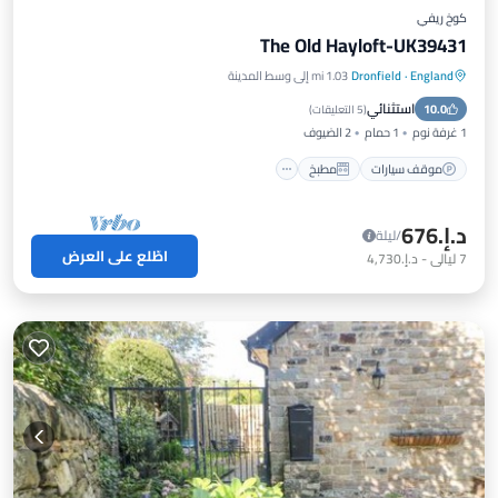
كوخ ريفي
The Old Hayloft-UK39431
England
·
Dronfield
1.03 mi إلى وسط المدينة
موقف سيارات
مطبخ
إنترنت
استثنائي
10.0
مناسب للحيوانات الأليفة
(
5 التعليقات
)
1 غرفة نوم
1 حمام
2 الضيوف
موقف سيارات
مطبخ
د.إ.‏676
/ليلة
اطّلع على العرض
7
ليالي
-
د.إ.‏4,730