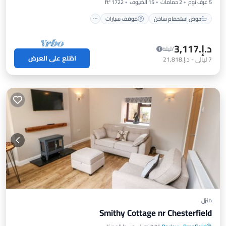
5 غرف نوم
2 حمامات
15 الضيوف
1722 ft²
حوض استحمام ساخن
موقف سيارات
د.إ.‏3,117
/ليلة
اطّلع على العرض
7
ليالي
-
د.إ.‏21,818
منزل
Smithy Cottage nr Chesterfield
شرفة / تراس
مطبخ
إنترنت