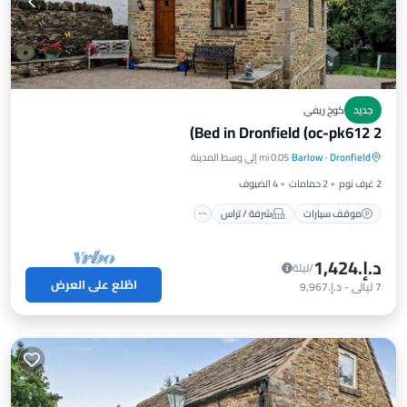
جديد
كوخ ريفي
2 Bed in Dronfield (oc-pk612)
موقف سيارات
شرفة / تراس
مطبخ
Dronfield
·
Barlow
0.05 mi إلى وسط المدينة
إنترنت
2 غرف نوم
2 حمامات
4 الضيوف
موقف سيارات
شرفة / تراس
د.إ.‏1,424
/ليلة
اطّلع على العرض
7
ليالي
-
د.إ.‏9,967