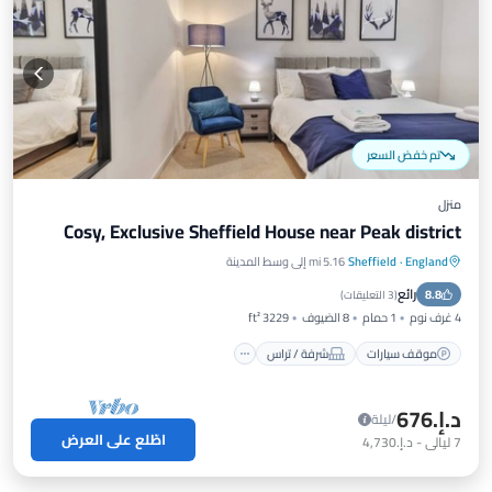
تم خفض السعر
منزل
Cosy, Exclusive Sheffield House near Peak district
England
·
Sheffield
5.16 mi إلى وسط المدينة
موقف سيارات
شرفة / تراس
مطبخ
رائع
8.8
إنترنت
(
3 التعليقات
)
4 غرف نوم
1 حمام
8 الضيوف
3229 ft²
موقف سيارات
شرفة / تراس
د.إ.‏676
/ليلة
اطّلع على العرض
7
ليالي
-
د.إ.‏4,730