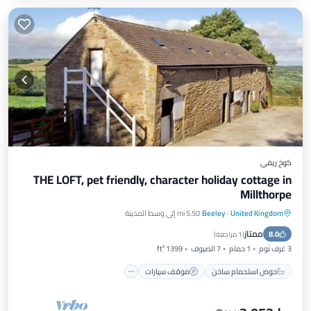
كوخ ريفي
THE LOFT, pet friendly, character holiday cottage in
Millthorpe
United Kingdom
·
Beeley
5.50 mi إلى وسط المدينة
حوض استحمام ساخن
موقف سيارات
ممتاز
8.0
مسبح
سبا
(
1 مراجعة
)
3 غرف نوم
1 حمام
7 الضيوف
1399 ft²
حوض استحمام ساخن
موقف سيارات