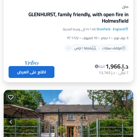
منزل
GLENHURST, family friendly, with open fire in
Holmesfield
موقف سيارات
شرفة / تراس
مطبخ
England
·
Dronfield
1.46 mi إلى وسط المدينة
إنترنت
5 غرف نوم
1 حمام
10 الضيوف
1722 ft²
موقف سيارات
شرفة / تراس
د.إ.‏1,966
/ليلة
اطّلع على العرض
7
ليالي
-
د.إ.‏13,765