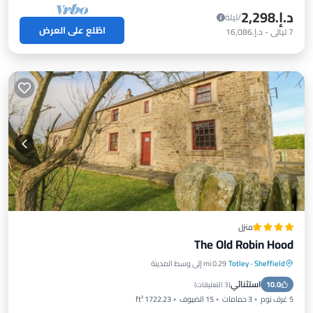
د.إ.‏2,298
/ليلة
اطّلع على العرض
7
ليالي
-
د.إ.‏16,086
منزل
The Old Robin Hood
Sheffield
·
Totley
0.29 mi إلى وسط المدينة
موقف سيارات
إطلالة
إنترنت
استثنائي
10.0
مناسب للحيوانات الأليفة
(
3 التعليقات
)
5 غرف نوم
3 حمامات
15 الضيوف
1722.23 ft²