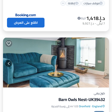
موقف سيارات
إطلالة
د.إ.‏1,418
/ليلة
اطّلع على العرض
7
ليالي
-
د.إ.‏9,927
كوخ ريفي
Barn Owls Nest-UK39432
England
·
Dronfield
1.03 mi إلى وسط المدينة
موقف سيارات
مطبخ
إنترنت