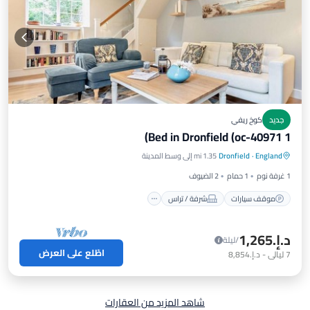
جديد
كوخ ريفي
1 Bed in Dronfield (oc-40971)
موقف سيارات
شرفة / تراس
مطبخ
England
·
Dronfield
1.35 mi إلى وسط المدينة
إنترنت
1 غرفة نوم
1 حمام
2 الضيوف
موقف سيارات
شرفة / تراس
د.إ.‏1,265
/ليلة
اطّلع على العرض
7
ليالي
-
د.إ.‏8,854
شاهد المزيد من العقارات