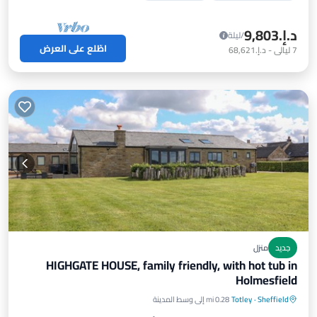
د.إ.‏9,803
/ليلة
اطّلع على العرض
7
ليالي
-
د.إ.‏68,621
جديد
منزل
HIGHGATE HOUSE, family friendly, with hot tub in
Holmesfield
حوض استحمام ساخن
موقف سيارات
Sheffield
·
Totley
0.28 mi إلى وسط المدينة
شرفة / تراس
مطبخ