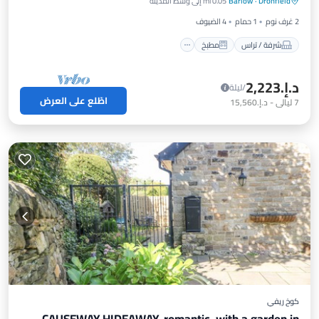
Dronfield
·
Barlow
0.05 mi إلى وسط المدينة
مناسب للحيوانات الأليفة
2 غرف نوم
1 حمام
4 الضيوف
شرفة / تراس
مطبخ
د.إ.‏2,223
/ليلة
اطّلع على العرض
7
ليالي
-
د.إ.‏15,560
كوخ ريفي