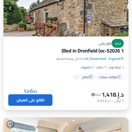
جديد
كوخ ريفي
1 Bed in Dronfield (oc-52026)
موقف سيارات
مطبخ
إنترنت
England
·
Chesterfield
4.68 mi إلى وسط المدينة
مناسب للأطفال
1 غرفة نوم
1 حمام
2 الضيوف
موقف سيارات
مطبخ
د.إ.‏1,418
/ليلة
اطّلع على العرض
7
ليالي
-
د.إ.‏9,923