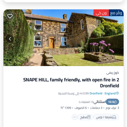
وفّر مع
ون كي
كوخ ريفي
2 SNAPE HILL, family friendly, with open fire in
Dronfield
England
·
Dronfield
0.99 mi إلى وسط المدينة
شرفة / تراس
مطبخ
إنترنت
استثنائي
10.0
مناسب للأطفال
(
3 التعليقات
)
3 غرف نوم
3 حمامات
6 الضيوف
1399 ft²
شرفة / تراس
مطبخ