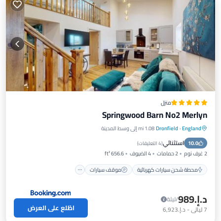
منزل
Springwood Barn No2 Merlyn
England
·
Dronfield
1.08 mi إلى وسط المدينة
محطة شحن سيارات كهربائية
موقف سيارات
استثنائي
10.0
شرفة / تراس
إطلالة
(
4 التعليقات
)
2 غرف نوم
2 حمامات
4 الضيوف
656.6 ft²
محطة شحن سيارات كهربائية
موقف سيارات
د.إ.‏989
/ليلة
اطّلع على العرض
7
ليالي
-
د.إ.‏6,923