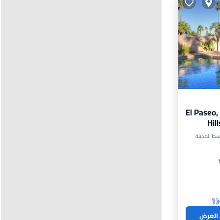
El Paseo,
Hil
مسبح
 العرض