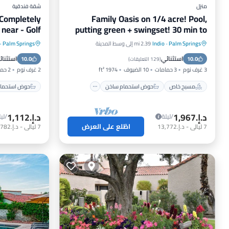
منزل
شقة فندقية
 Completely
Family Oasis on 1/4 acre! Pool,
near - Golf
putting green + swingset! 30 min to
cart inc.
Joshua Tree!
Palm Springs
·
Indio
2.39 mi إلى وسط المدينة
Palm Springs
·
مسبح خاص
حوض استحمام ساخن
حوض استح
استثنائي
استثنائ
10.0
موقف سيارات
مسبح
10.0
مسبح
(
129 التعليقات
)
3 غرف نوم
3 حمامات
10 الضيوف
1974 ft²
2 غرف نوم
2 حمامات
مسبح خاص
حوض استحمام ساخن
حوض استحمام
د.إ.‏1,967
د.إ.‏1,112
/ليلة
/ليل
اطّلع على العرض
7
ليالي
-
د.إ.‏13,772
7
ليالي
-
د.إ.‏7,782