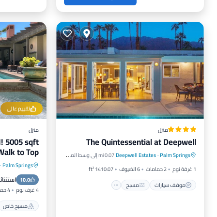
تقييم عالي
منزل
منزل
 5005 sqft
The Quintessential at Deepwell
موقف سيارات
مسبح
إنترنت
alk to Top
Palm Springs
·
Deepwell Estates
0.07 mi إلى وسط المدينة
مناسب للأطفال
rs & Hiking
·
Palm Springs
مسبح خا
1 غرفة نوم
2 حمامات
6 الضيوف
1410.07 ft²
استثنائ
10.0
موقف سيا
موقف سيارات
مسبح
4 غرف نوم
4 حمامات
مسبح خاص