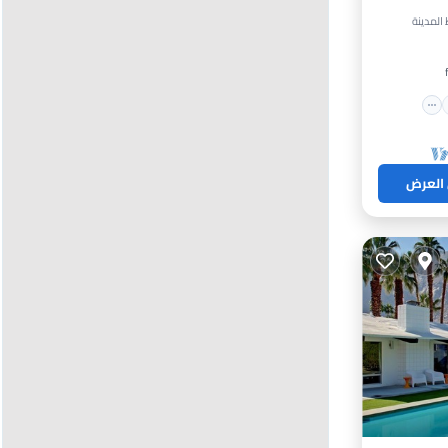
خن
 العرض