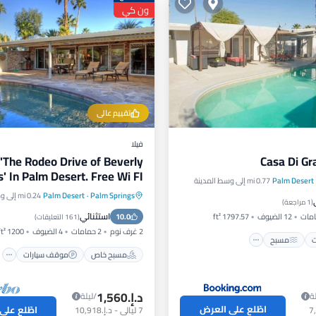
ون كي
تقييم عالي
فيلا
 'The Rodeo Drive of Beverly
Casa Di Gr
ls' In Palm Desert. Free Wi FI
Palm Desert
0.77 mi إلى وسط المدينة
رات
مسبح
Palm Springs
·
Palm Desert
0.24 mi إلى وسط المدينة
مسبح خاص
موقف سيارات
راس
مطبخ
(
1 مراجعة
)
استثنائي
12 الضيوف
1797.57 ft²
10.0
شرفة / تراس
(
161 التعليقات
)
2 غرف نوم
2 حمامات
4 الضيوف
1200 ft²
ت
مسبح
مسبح خاص
موقف سيارات
د.إ.‏1,560
ة
/ليلة
اطّلع على العرض
اطّلع على
7
ليالي
-
د.إ.‏10,918