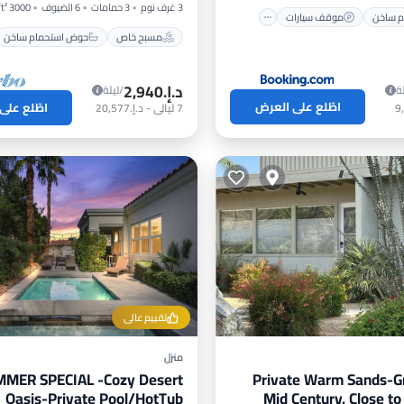
3 غرف نوم
3 حمامات
6 الضيوف
3000 ft²
 ساخن
موقف سيارات
مسبح خاص
حوض استحمام ساخن
د.إ.‏2,940
ة
/ليلة
اطّلع على العرض
اطّلع على
7
ليالي
-
د.إ.‏20,577
تقييم عالي
منزل
MER SPECIAL -Cozy Desert
Private Warm Sands-G
Oasis-Private Pool/HotTub
Mid Century, Close 