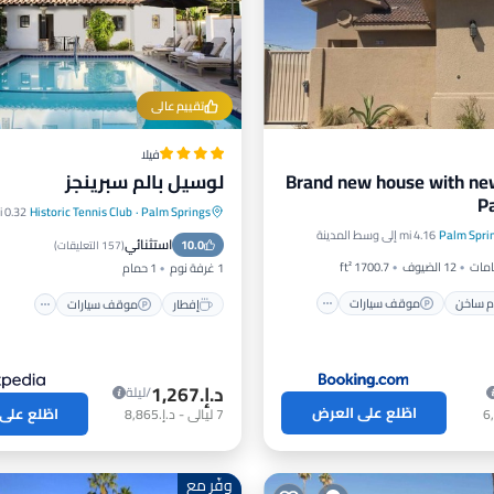
تقييم عالي
فيلا
Brand new house with ne
لوسيل بالم سبرينجز
P
Palm Springs
·
Historic Tennis Club
0.32 mi إلى وسط المدينة
مام ساخن
موقف سيارات
إفطار
موقف سيارات
مس
Palm Spri
4.16 mi إلى وسط المدينة
استثنائي
شرفة / تراس
10.0
شرفة / تراس
(
157 التعليقات
)
12 الضيوف
1700.7 ft²
1 غرفة نوم
1 حمام
 ساخن
موقف سيارات
إفطار
موقف سيارات
د.إ.‏1,267
/ليلة
اطّلع على العرض
اطّلع على
7
ليالي
-
د.إ.‏8,865
وفّر مع