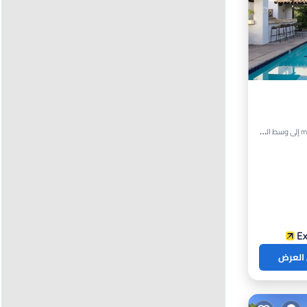
بح
 العرض