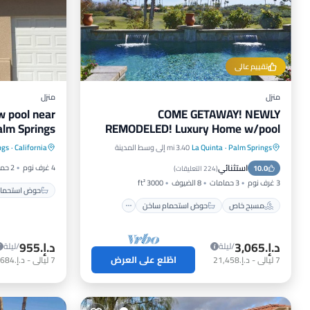
تقييم عالي
منزل
منزل
w pool near
COME GETAWAY! NEWLY
alm Springs
REMODELED! Luxury Home w/pool
حوض استح
on Nicklaus permit #064855
Palm Springs
·
La Quinta
3.40 mi إلى وسط المدينة
California
·
ngs
مسبح خاص
حوض استحمام ساخن
مسبح
استثنائي
4 غرف نوم
2 حمامات
10.0
موقف سيارات
مسبح
(
224 التعليقات
)
3 غرف نوم
3 حمامات
8 الضيوف
3000 ft²
حوض استحمام
مسبح خاص
حوض استحمام ساخن
د.إ.‏3,065
د.إ.‏955
/ليلة
/ليلة
اطّلع على العرض
7
ليالي
-
د.إ.‏21,458
7
ليالي
-
د.إ.‏6,684