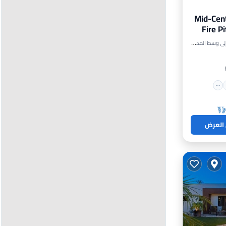
Mid-Cen
Fire P
خن
 العرض