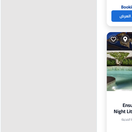
 العرض
3 En
Night Li
خن