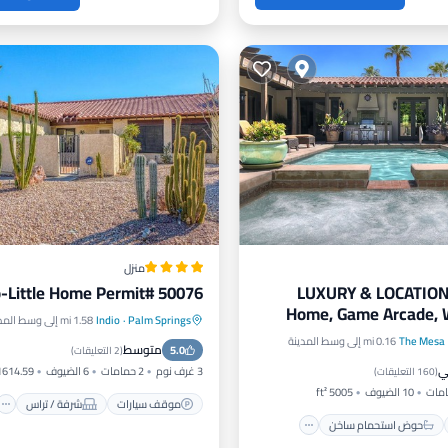
منزل
-Little Home Permit# 50076
LUXURY & LOCATION!
Home, Game Arcade, W
Palm Springs
·
Indio
1.58 mi إلى وسط المدينة
موقف سيارات
شرفة / تراس
Dining Ba
The Mesa
0.16 mi إلى وسط المدينة
ص
حوض استحمام ساخن
متوسط
5.0
مطبخ
مكيف هواء
(
2 التعليقات
)
ي
رات
مسبح
3 غرف نوم
2 حمامات
6 الضيوف
614.59 ft²
(
160 التعليقات
)
10 الضيوف
5005 ft²
موقف سيارات
شرفة / تراس
حوض استحمام ساخن