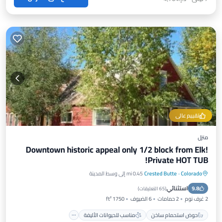
تقييم عالي
منزل
Downtown historic appeal only 1/2 block from Elk!
Private HOT TUB!
Colorado
·
Crested Butte
0.45 mi إلى وسط المدينة
حوض استحمام ساخن
مناسب للحيوانات الأليفة
استثنائي
9.8
مناسب للأطفال
الأمن والسلامة
(
65 التعليقات
)
2 غرف نوم
2 حمامات
6 الضيوف
1750 ft²
حوض استحمام ساخن
مناسب للحيوانات الأليفة