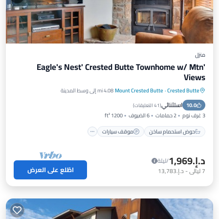
منزل
'Eagle's Nest' Crested Butte Townhome w/ Mtn
Views
Crested Butte
·
Mount Crested Butte
4.08 mi إلى وسط المدينة
حوض استحمام ساخن
موقف سيارات
استثنائي
10.0
شرفة / تراس
مطبخ
(
41 التعليقات
)
3 غرف نوم
2 حمامات
6 الضيوف
1200 ft²
حوض استحمام ساخن
موقف سيارات
د.إ.‏1,969
/ليلة
اطّلع على العرض
7
ليالي
-
د.إ.‏13,783