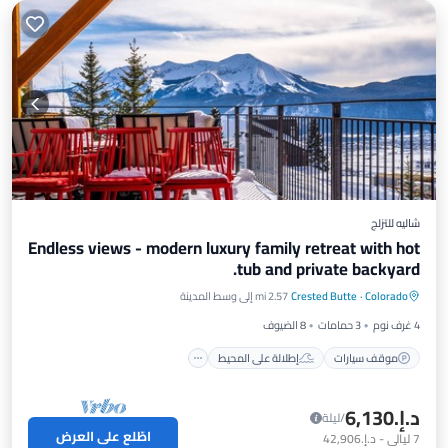
شاليه للتزلج
Endless views - modern luxury family retreat with hot
tub and private backyard.
موقف سيارات
إطلالة على المحيط
Colorado
·
Crested Butte
2.57 mi إلى وسط المدينة
شرفة / تراس
إطلالة
4 غرف نوم
3 حمامات
8 الضيوف
موقف سيارات
إطلالة على المحيط
د.إ.‏6,130
/ليلة
اطّلع على العرض
7
ليالي
-
د.إ.‏42,906