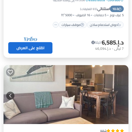
حوض استحمام ساخن
موقف سيارات
استثنائي
10.0
التزلج
إطلالة على المحيط
(
65 التعليقات
)
5 غرف نوم
5 حمامات
16 الضيوف
5000 ft²
حوض استحمام ساخن
موقف سيارات
د.إ.‏6,585
/ليلة
اطّلع على العرض
7
ليالي
-
د.إ.‏46,094
شقة