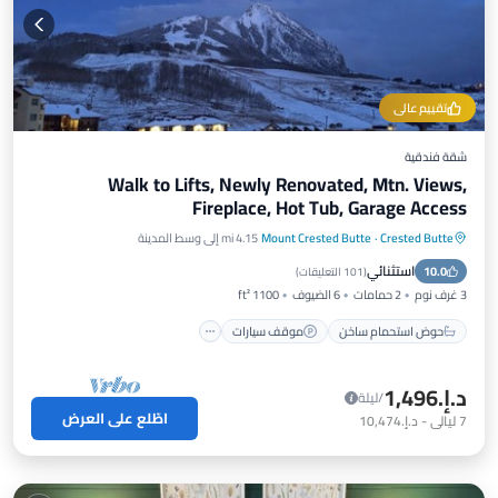
تقييم عالي
شقة فندقية
Walk to Lifts, Newly Renovated, Mtn. Views,
Fireplace, Hot Tub, Garage Access
Crested Butte
·
Mount Crested Butte
4.15 mi إلى وسط المدينة
حوض استحمام ساخن
موقف سيارات
استثنائي
10.0
التزلج
شرفة / تراس
(
101 التعليقات
)
3 غرف نوم
2 حمامات
6 الضيوف
1100 ft²
حوض استحمام ساخن
موقف سيارات
د.إ.‏1,496
/ليلة
اطّلع على العرض
7
ليالي
-
د.إ.‏10,474