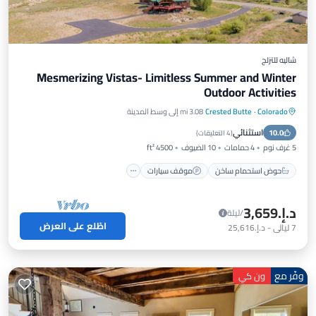
شاليه للتزلج
Mesmerizing Vistas- Limitless Summer and Winter
Outdoor Activities
Colorado
·
Crested Butte
3.08 mi إلى وسط المدينة
حوض استحمام ساخن
موقف سيارات
استثنائي
10.0
شرفة / تراس
مطبخ
(
4 التعليقات
)
5 غرف نوم
4 حمامات
10 الضيوف
4500 ft²
حوض استحمام ساخن
موقف سيارات
د.إ.‏3,659
/ليلة
اطّلع على العرض
7
ليالي
-
د.إ.‏25,616
وفّر مع
ون كي