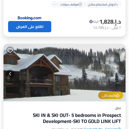
حوض استحمام ساخن
موقف سيارات
د.إ.‏1,828
/ليلة
اطّلع على العرض
7
ليالي
-
د.إ.‏12,795
تقييم عالي
منزل
SKI IN & SKI OUT- 5 bedrooms in Prospect
Development-SKI TO GOLD LINK LIFT
Colorado
·
Crested Butte
3.06 mi إلى وسط المدينة