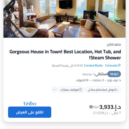
شاليه للتزلج
Gorgeous House in Town! Best Location, Hot Tub, and
Steam Shower!
Colorado
·
Crested Butte
0.52 mi إلى وسط المدينة
حوض استحمام ساخن
موقف سيارات
استثنائي
10.0
مطبخ
إنترنت
(
1 مراجعة
)
4 غرف نوم
3 حمامات
8 الضيوف
حوض استحمام ساخن
موقف سيارات
د.إ.‏3,933
/ليلة
اطّلع على العرض
7
ليالي
-
د.إ.‏27,529