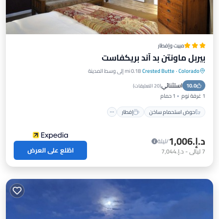
مبيت وإفطار
بيربل ماونتن بد آند بريكفاست
Colorado
·
Crested Butte
0.18 mi إلى وسط المدينة
حوض استحمام ساخن
إفطار
استثنائي
10.0
موقف سيارات
سبا
(
20 التعليقات
)
1 غرفة نوم
1 حمام
حوض استحمام ساخن
إفطار
د.إ.‏1,006
/ليلة
اطّلع على العرض
7
ليالي
-
د.إ.‏7,044