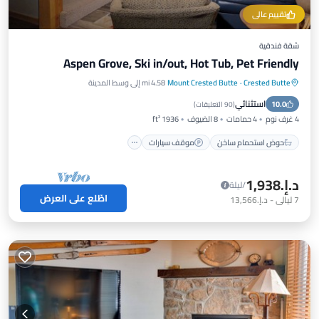
تقييم عالي
شقة فندقية
Aspen Grove, Ski in/out, Hot Tub, Pet Friendly
Crested Butte
·
Mount Crested Butte
4.58 mi إلى وسط المدينة
حوض استحمام ساخن
موقف سيارات
استثنائي
10.0
شرفة / تراس
مطبخ
(
90 التعليقات
)
4 غرف نوم
4 حمامات
8 الضيوف
1936 ft²
حوض استحمام ساخن
موقف سيارات
د.إ.‏1,938
/ليلة
اطّلع على العرض
7
ليالي
-
د.إ.‏13,566