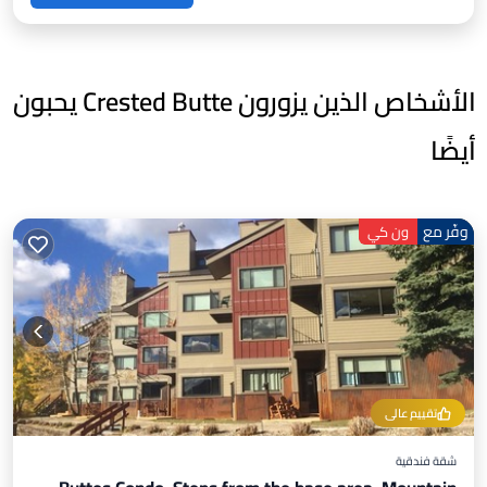
الأشخاص الذين يزورون Crested Butte يحبون
أيضًا
وفّر مع
ون كي
تقييم عالي
شقة فندقية