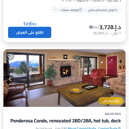
3 غرف نوم
3 حمامات
8 الضيوف
2157 ft²
حوض استحمام ساخن
موقف سيارات
د.إ.‏3,728
/ليلة
اطّلع على العرض
7
ليالي
-
د.إ.‏26,093
تقييم عالي
شقة فندقية
Ponderosa Condo, renovated 2BD/2BA, hot tub, deck
Crested Butte
·
Mount Crested Butte
3.90 mi إلى وسط المدينة