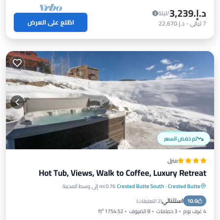
د.إ.‏3,239
/ليلة
اطّلع على العرض
7
ليالي
-
د.إ.‏22,670
تم خفض السعر
منزل
Hot Tub, Views, Walk to Coffee, Luxury Retreat
Crested Butte
·
Crested Butte South
0.76 mi إلى وسط المدينة
حوض استحمام ساخن
موقف سيارات
استثنائي
10.0
إنترنت
مناسب للأطفال
(
2 التعليقات
)
4 غرف نوم
3 حمامات
8 الضيوف
1754.52 ft²