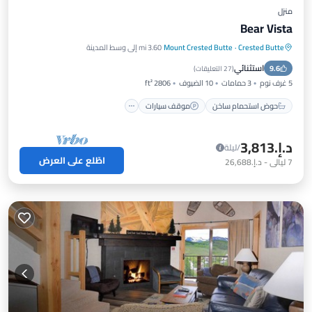
منزل
Bear Vista
Crested Butte
·
Mount Crested Butte
3.60 mi إلى وسط المدينة
حوض استحمام ساخن
موقف سيارات
استثنائي
9.6
شرفة / تراس
مطبخ
(
27 التعليقات
)
5 غرف نوم
3 حمامات
10 الضيوف
2806 ft²
حوض استحمام ساخن
موقف سيارات
د.إ.‏3,813
/ليلة
اطّلع على العرض
7
ليالي
-
د.إ.‏26,688