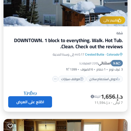
تقييم عالي
شقة
DOWNTOWN. 1 block to everything. Walk. Hot Tub.
Clean. Check out the reviews.
Colorado
·
Crested Butte
0.17 mi إلى وسط المدينة
حوض استحمام ساخن
موقف سيارات
استثنائي
9.8
شرفة / تراس
مطبخ
(
220 التعليقات
)
3 غرف نوم
1 حمام
6 الضيوف
1399 ft²
حوض استحمام ساخن
موقف سيارات
د.إ.‏1,656
/ليلة
اطّلع على العرض
7
ليالي
-
د.إ.‏11,594