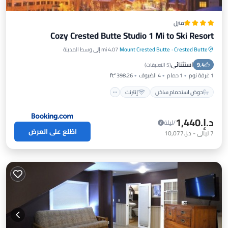
منزل
Cozy Crested Butte Studio 1 Mi to Ski Resort
Crested Butte
·
Mount Crested Butte
4.07 mi إلى وسط المدينة
حوض استحمام ساخن
إنترنت
استثنائي
9.4
مناسب لذوي الاحتياجات الخاصة
غسيل ملابس
(
5 التعليقات
)
1 غرفة نوم
1 حمام
4 الضيوف
398.26 ft²
حوض استحمام ساخن
إنترنت
د.إ.‏1,440
/ليلة
اطّلع على العرض
7
ليالي
-
د.إ.‏10,077