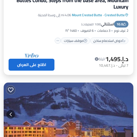
Buttes Condo, Steps from the base area, Mountain
Luxury
Crested Butte
·
Mount Crested Butte
4.06 mi إلى وسط المدينة
حوض استحمام ساخن
موقف سيارات
استثنائي
10.0
التزلج
شرفة / تراس
(
108 التعليقات
)
2 غرف نوم
3 حمامات
6 الضيوف
1460 ft²
حوض استحمام ساخن
موقف سيارات
د.إ.‏1,495
/ليلة
اطّلع على العرض
7
ليالي
-
د.إ.‏10,467