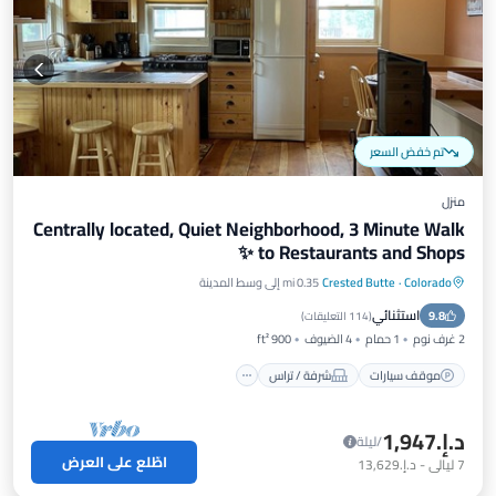
تم خفض السعر
منزل
Centrally located, Quiet Neighborhood, 3 Minute Walk
to Restaurants and Shops ✨
Colorado
·
Crested Butte
0.35 mi إلى وسط المدينة
موقف سيارات
شرفة / تراس
مطبخ
استثنائي
9.8
إنترنت
(
114 التعليقات
)
2 غرف نوم
1 حمام
4 الضيوف
900 ft²
موقف سيارات
شرفة / تراس
د.إ.‏1,947
/ليلة
اطّلع على العرض
7
ليالي
-
د.إ.‏13,629