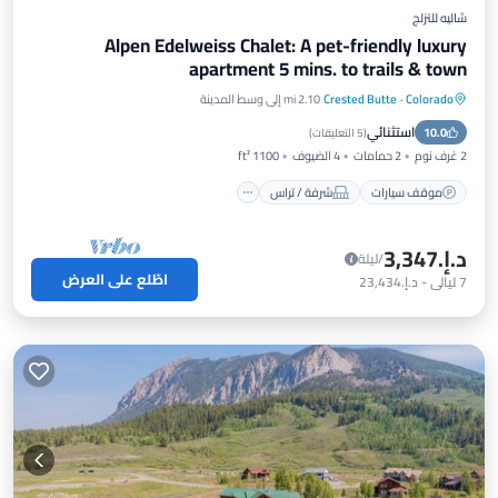
شاليه للتزلج
Alpen Edelweiss Chalet: A pet-friendly luxury
apartment 5 mins. to trails & town
Colorado
·
Crested Butte
2.10 mi إلى وسط المدينة
موقف سيارات
شرفة / تراس
مطبخ
استثنائي
10.0
إنترنت
(
5 التعليقات
)
2 غرف نوم
2 حمامات
4 الضيوف
1100 ft²
موقف سيارات
شرفة / تراس
د.إ.‏3,347
/ليلة
اطّلع على العرض
7
ليالي
-
د.إ.‏23,434