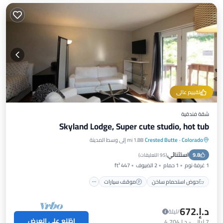
تقييم عالي
شقة فندقية
Skyland Lodge, Super cute studio, hot tub
Colorado
·
Crested Butte
1.88 mi إلى وسط المدينة
حوض استحمام ساخن
موقف سيارات
استثنائي
9.8
شرفة / تراس
مطبخ
(
95 التعليقات
)
1 غرفة نوم
1 حمام
2 الضيوف
447 ft²
حوض استحمام ساخن
موقف سيارات
د.إ.‏672
/ليلة
اطّلع على العرض
7
ليالي
-
د.إ.‏4,704