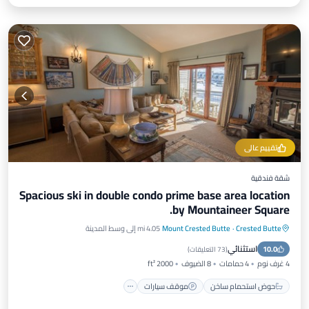
تقييم عالي
شقة فندقية
Spacious ski in double condo prime base area location
by Mountaineer Square.
Crested Butte
·
Mount Crested Butte
4.05 mi إلى وسط المدينة
حوض استحمام ساخن
موقف سيارات
استثنائي
10.0
التزلج
شرفة / تراس
(
73 التعليقات
)
4 غرف نوم
4 حمامات
8 الضيوف
2000 ft²
حوض استحمام ساخن
موقف سيارات