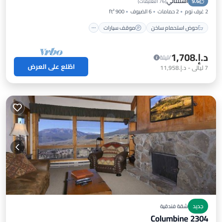
استثنائي
9.6
شرفة / تراس
مطبخ
(
76 التعليقات
)
2 غرف نوم
2 حمامات
6 الضيوف
900 ft²
حوض استحمام ساخن
موقف سيارات
د.إ.‏1,708
/ليلة
اطّلع على العرض
7
ليالي
-
د.إ.‏11,958
جديد
شقة فندقية
Columbine 2304