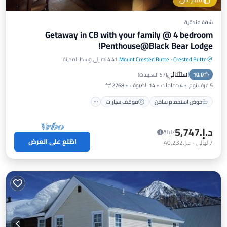
تقييم عالي
شقة فندقية
Getaway in CB with your family @ 4 bedroom
Penthouse@Black Bear Lodge!
Crested Butte
·
Mount Crested Butte
4.41 mi إلى وسط المدينة
حوض استحمام ساخن
موقف سيارات
استثنائي
10.0
شرفة / تراس
مطبخ
(
57 التعليقات
)
5 غرف نوم
4 حمامات
14 الضيوف
2768 ft²
حوض استحمام ساخن
موقف سيارات
د.إ.‏5,747
/ليلة
اطّلع على العرض
7
ليالي
-
د.إ.‏40,232