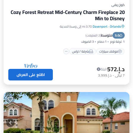
كوخ ريفي
Cozy Forest Retreat Mid-Century Charm Fireplace 20
Min to Disney
Orlando
·
Davenport
3.70 mi إلى وسط المدينة
موقف سيارات
شرفة / تراس
مطبخ
متوسط
5.0
مكيف هواء
(
2 التعليقات
)
1 غرفة نوم
1 حمام
3 الضيوف
موقف سيارات
شرفة / تراس
د.إ.‏572
/ليلة
اطّلع على العرض
7
ليالي
-
د.إ.‏3,999