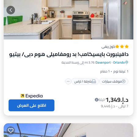
كوخ ريفي
دافينبورت بايسيكامب! بد رومفاميلي هوم دبي/ بيتيو
موقف سيارات
شرفة / تراس
مطبخ
Orlando
·
Davenport
3.76 mi إلى وسط المدينة
مكيف هواء
1 غرفة نوم
1 حمام
موقف سيارات
شرفة / تراس
د.إ.‏1,349
/ليلة
اطّلع على العرض
7
ليالي
-
د.إ.‏9,446