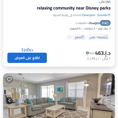
كوخ ريفي
relaxing community near Disney parks
Orlando
·
Davenport
4.45 mi إلى وسط المدينة
شرفة / تراس
مطبخ
مكيف هواء
متوسط
5.0
غسيل ملابس
(
4 التعليقات
)
3 غرف نوم
2 حمامات
6 الضيوف
شرفة / تراس
مطبخ
د.إ.‏463
/ليلة
اطّلع على العرض
7
ليالي
-
د.إ.‏3,239