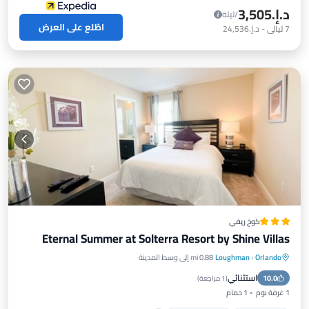
د.إ.‏3,505
/ليلة
اطّلع على العرض
7
ليالي
-
د.إ.‏24,536
كوخ ريفي
Eternal Summer at Solterra Resort by Shine Villas
Orlando
·
Loughman
0.88 mi إلى وسط المدينة
مسبح خاص
موقف سيارات
مسبح
استثنائي
10.0
سبا
(
1 مراجعة
)
1 غرفة نوم
1 حمام