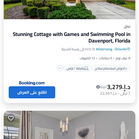
منزل
Stunning Cottage with Games and Swimming Pool in
Davenport, Florida
حوض استحمام ساخن
شرفة / تراس
Orlando
·
Watersong
0.15 mi إلى وسط المدينة
إطلالة
مكيف هواء
6 غرف نوم
5 حمامات
12 الضيوف
حوض استحمام ساخن
شرفة / تراس
د.إ.‏3,279
/ليلة
اطّلع على العرض
7
ليالي
-
د.إ.‏22,957