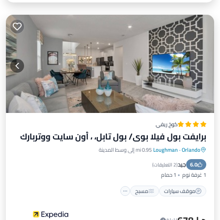
كوخ ريفي
برايفت بول فيلا بوي/ بول تابل، ، أون سايت ووتربارك
Orlando
·
Loughman
0.95 mi إلى وسط المدينة
موقف سيارات
مسبح
شرفة / تراس
جيد
6.0
إطلالة
(
2 التعليقات
)
1 غرفة نوم
1 حمام
موقف سيارات
مسبح