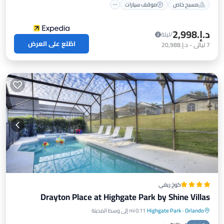
مسبح خاص
موقف سيارات
د.إ.‏2,998
/ليلة
اطّلع على العرض
7
ليالي
-
د.إ.‏20,988
كوخ ريفي
Drayton Place at Highgate Park by Shine Villas
Orlando
·
Highgate Park
0.11 mi إلى وسط المدينة
مسبح خاص
موقف سيارات
مسبح