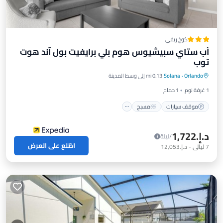
كوخ ريفي
أب ستاي سبيشيوس هوم بلي برايفيت بول آند هوت
توب
موقف سيارات
مسبح
مطبخ
Orlando
·
Solana
0.13 mi إلى وسط المدينة
مكيف هواء
1 غرفة نوم
1 حمام
موقف سيارات
مسبح
د.إ.‏1,722
/ليلة
اطّلع على العرض
7
ليالي
-
د.إ.‏12,053