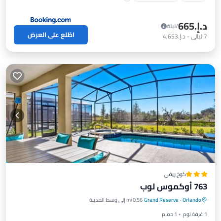
د.إ.‏665
/ليلة
اطّلع على العرض
7
ليالي
-
د.إ.‏4,653
كوخ ريفي
763 أوكموس لوب
موقف سيارات
مسبح
شرفة / تراس
Orlando
·
Grand Reserve
0.56 mi إلى وسط المدينة
إطلالة
1 غرفة نوم
1 حمام