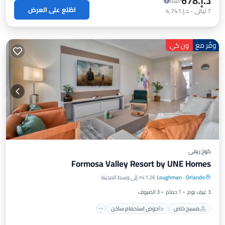
د.إ.‏678
/ليلة
اطّلع على العرض
7
ليالي
-
د.إ.‏4,741
وفّر مع
ون كي
كوخ ريفي
Formosa Valley Resort by UNE Homes
مسبح خاص
حوض استحمام ساخن
مسبح
Orlando
·
Loughman
1.26 mi إلى وسط المدينة
مكيف هواء
3 غرف نوم
1 حمام
3 الضيوف
مسبح خاص
حوض استحمام ساخن