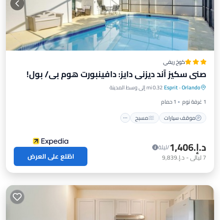
كوخ ريفي
صني سكيز آند ديزني دايز: دافينبورت هوم بي/ بول!
موقف سيارات
مسبح
شرفة / تراس
Orlando
·
Esprit
0.32 mi إلى وسط المدينة
مطبخ
1 غرفة نوم
1 حمام
موقف سيارات
مسبح
د.إ.‏1,406
/ليلة
اطّلع على العرض
7
ليالي
-
د.إ.‏9,839