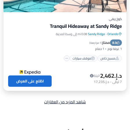
كوخ ريفي
Tranquil Hideaway at Sandy Ridge
Orlando
·
Sandy Ridge
0.08 mi إلى وسط المدينة
مسبح خاص
موقف سيارات
مسبح
ممتاز
8.0
سبا
(
1 مراجعة
)
1 غرفة نوم
1 حمام
مسبح خاص
موقف سيارات
د.إ.‏2,462
/ليلة
اطّلع على العرض
7
ليالي
-
د.إ.‏17,235
شاهد المزيد من العقارات