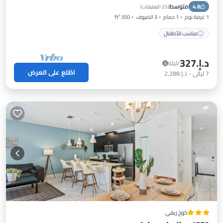
متوسط
4.8
مناسب للأطفال
(
25 التعليقات
)
1 غرفة نوم
1 حمام
3 الضيوف
350 ft²
مناسب للأطفال
د.إ.‏327
/ليلة
اطّلع على العرض
7
ليالي
-
د.إ.‏2,288
كوخ ريفي