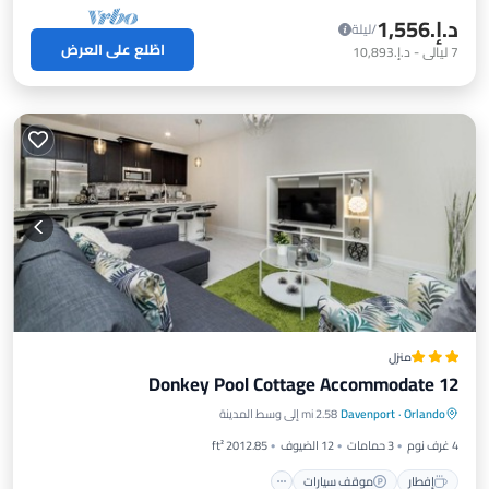
د.إ.‏1,556
/ليلة
اطّلع على العرض
7
ليالي
-
د.إ.‏10,893
منزل
Donkey Pool Cottage Accommodate 12
إفطار
موقف سيارات
مسبح
Orlando
·
Davenport
2.58 mi إلى وسط المدينة
شرفة / تراس
4 غرف نوم
3 حمامات
12 الضيوف
2012.85 ft²
إفطار
موقف سيارات