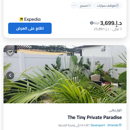
موقف سيارات
مسبح
د.إ.‏3,699
/ليلة
اطّلع على العرض
7
ليالي
-
د.إ.‏25,891
كوخ ريفي
The Tiny Private Paradise
Orlando
·
Davenport
4.81 mi إلى وسط المدينة