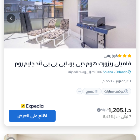
كوخ ريفي
فاميلي ريزورت هوم دبي بو، ابي بي بي آند جايم روم
موقف سيارات
مسبح
شرفة / تراس
Orlando
·
Solana
0.06 mi إلى وسط المدينة
مطبخ
1 غرفة نوم
1 حمام
موقف سيارات
مسبح
د.إ.‏1,205
/ليلة
اطّلع على العرض
7
ليالي
-
د.إ.‏8,436