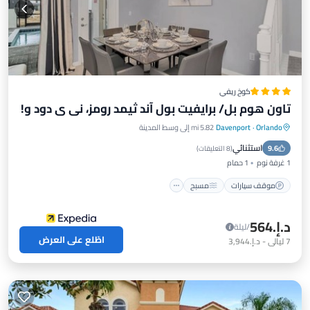
كوخ ريفي
تاون هوم بل/ برايفيت بول آند ثيمد رومز، ني ي دود و!
Orlando
·
Davenport
5.82 mi إلى وسط المدينة
استثنائي
9.6
موقف سيارات
مسبح
إطلالة
مطبخ
(
8 التعليقات
)
1 غرفة نوم
1 حمام
موقف سيارات
مسبح
د.إ.‏564
/ليلة
اطّلع على العرض
7
ليالي
-
د.إ.‏3,944