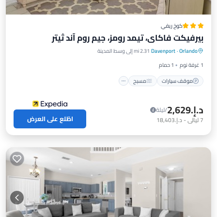
كوخ ريفي
بيرفيكت فاكاي، تيمد رومز، جيم روم آند ثيتر
موقف سيارات
مسبح
شرفة / تراس
Orlando
·
Davenport
2.31 mi إلى وسط المدينة
مطبخ
1 غرفة نوم
1 حمام
موقف سيارات
مسبح
د.إ.‏2,629
/ليلة
اطّلع على العرض
7
ليالي
-
د.إ.‏18,403