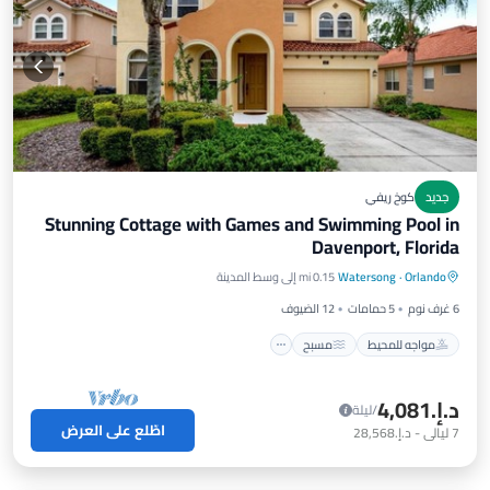
جديد
كوخ ريفي
Stunning Cottage with Games and Swimming Pool in
Davenport, Florida
مواجه للمحيط
مسبح
إطلالة على المحيط
Orlando
·
Watersong
0.15 mi إلى وسط المدينة
شرفة / تراس
6 غرف نوم
5 حمامات
12 الضيوف
مواجه للمحيط
مسبح
د.إ.‏4,081
/ليلة
اطّلع على العرض
7
ليالي
-
د.إ.‏28,568