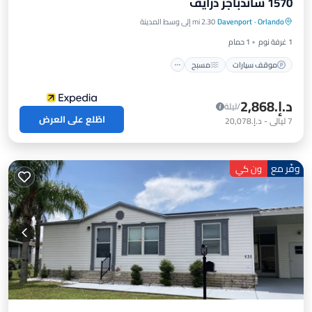
1570 ساندباجر درايف
موقف سيارات
مسبح
شرفة / تراس
Orlando
·
Davenport
2.30 mi إلى وسط المدينة
مطبخ
1 غرفة نوم
1 حمام
موقف سيارات
مسبح
د.إ.‏2,868
/ليلة
اطّلع على العرض
7
ليالي
-
د.إ.‏20,078
وفّر مع
ون كي