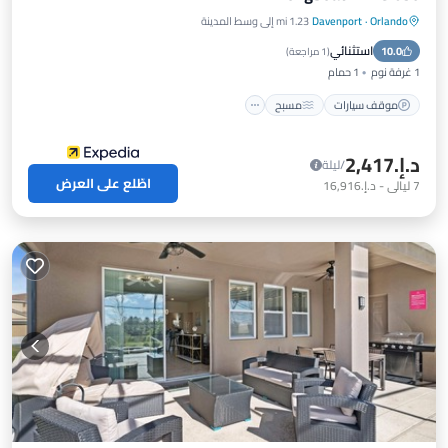
Orlando
·
Davenport
1.23 mi إلى وسط المدينة
موقف سيارات
مسبح
مطبخ
استثنائي
10.0
مكيف هواء
(
1 مراجعة
)
1 غرفة نوم
1 حمام
موقف سيارات
مسبح
د.إ.‏2,417
/ليلة
اطّلع على العرض
7
ليالي
-
د.إ.‏16,916