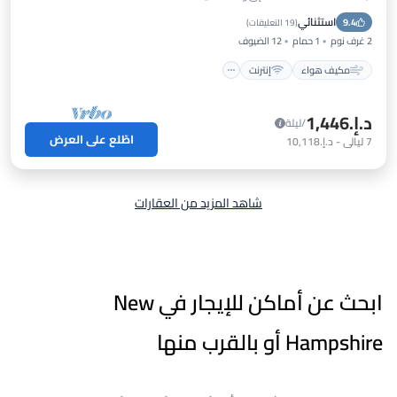
مكيف هواء
إنترنت
استثنائي
9.4
مناسب للحيوانات الأليفة
مناسب للأطفال
(
19 التعليقات
)
2 غرف نوم
1 حمام
12 الضيوف
مكيف هواء
إنترنت
د.إ.‏1,446
/ليلة
اطّلع على العرض
7
ليالي
-
د.إ.‏10,118
شاهد المزيد من العقارات
ابحث عن أماكن للإيجار في New
Hampshire أو بالقرب منها