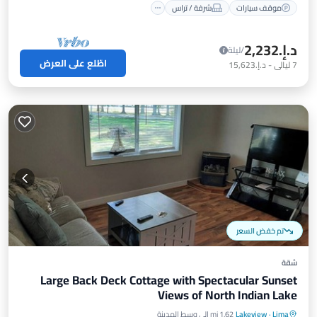
موقف سيارات
شرفة / تراس
د.إ.‏2,232
/ليلة
اطّلع على العرض
7
ليالي
-
د.إ.‏15,623
تم خفض السعر
شقة
Large Back Deck Cottage with Spectacular Sunset
Views of North Indian Lake
Lima
·
Lakeview
1.62 mi إلى وسط المدينة