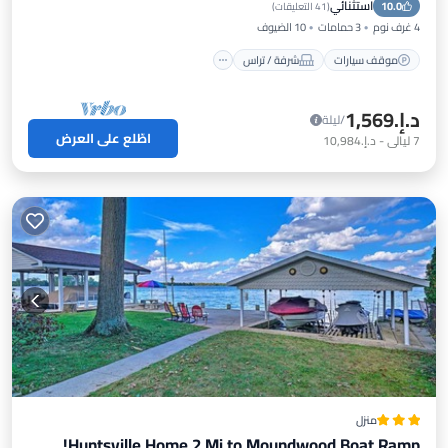
استثنائي
10.0
مكيف هواء
(
41 التعليقات
)
4 غرف نوم
3 حمامات
10 الضيوف
موقف سيارات
شرفة / تراس
د.إ.‏1,569
/ليلة
اطّلع على العرض
7
ليالي
-
د.إ.‏10,984
منزل
Huntsville Home 2 Mi to Moundwood Boat Ramp!