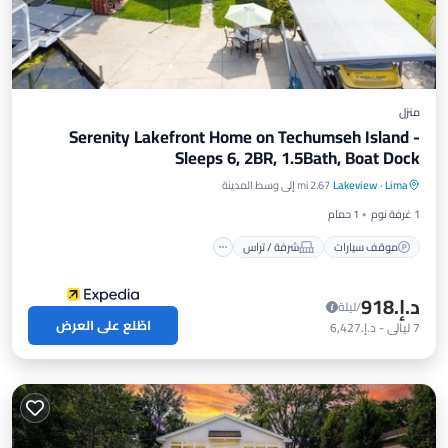
منزل
Serenity Lakefront Home on Techumseh Island -
Sleeps 6, 2BR, 1.5Bath, Boat Dock
موقف سيارات
شرفة / تراس
إطلالة
Lima
·
Lakeview
2.67 mi إلى وسط المدينة
مطبخ
1 غرفة نوم
1 حمام
موقف سيارات
شرفة / تراس
د.إ.‏918
/ليلة
اطّلع على العرض
7
ليالي
-
د.إ.‏6,427