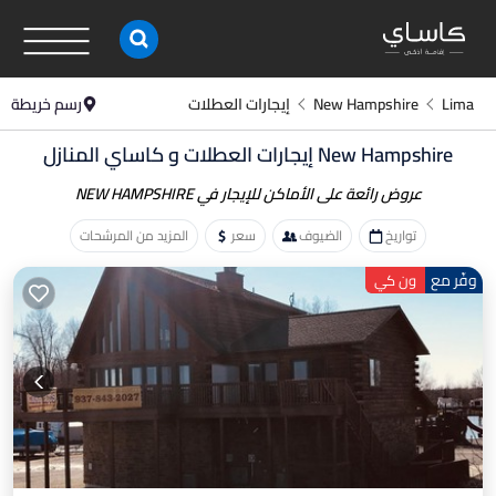
Lima
New Hampshire
إيجارات العطلات
رسم خريطة
New Hampshire إيجارات العطلات و
كاساي المنازل
عروض رائعة على الأماكن
للإيجار في NEW HAMPSHIRE
تواريخ
الضيوف
سعر
المزيد من المرشحات
وفّر مع
ون كي