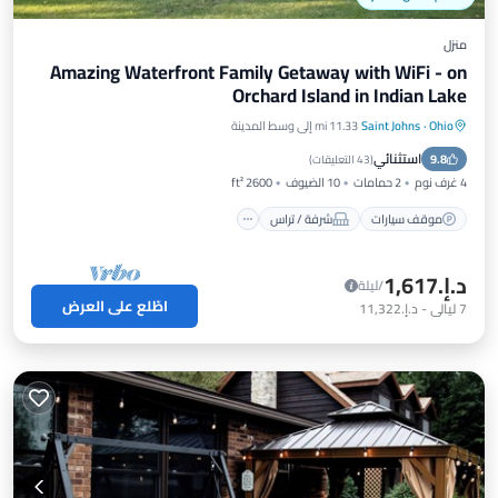
منزل
Amazing Waterfront Family Getaway with WiFi - on
Orchard Island in Indian Lake
Ohio
·
Saint Johns
11.33 mi إلى وسط المدينة
موقف سيارات
شرفة / تراس
مطبخ
استثنائي
9.8
مكيف هواء
(
43 التعليقات
)
4 غرف نوم
2 حمامات
10 الضيوف
2600 ft²
موقف سيارات
شرفة / تراس
د.إ.‏1,617
/ليلة
اطّلع على العرض
7
ليالي
-
د.إ.‏11,322