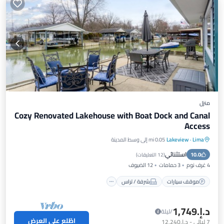
منزل
Cozy Renovated Lakehouse with Boat Dock and Canal
Access
Lima
·
Lakeview
0.05 mi إلى وسط المدينة
موقف سيارات
شرفة / تراس
مطبخ
استثنائي
10.0
مكيف هواء
(
12 التعليقات
)
4 غرف نوم
3 حمامات
12 الضيوف
موقف سيارات
شرفة / تراس
د.إ.‏1,749
/ليلة
اطّلع على العرض
7
ليالي
-
د.إ.‏12,240