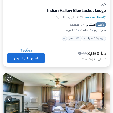
كوخ
Indian Hallow Blue Jacket Lodge
Lima
·
Lakeview
1.74 mi إلى وسط المدينة
موقف سيارات
مسبح
إطلالة على المحيط
استثنائي
9.6
شرفة / تراس
(
37 التعليقات
)
4 غرف نوم
5 حمامات
16 الضيوف
موقف سيارات
مسبح
د.إ.‏3,030
/ليلة
اطّلع على العرض
7
ليالي
-
د.إ.‏21,209