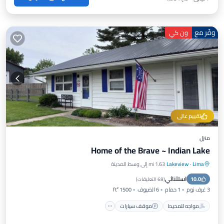
وفّر مع
ون كي
تقييم عالي
منزل
Home of the Brave ~ Indian Lake
Lima
·
Lakeview
1.63 mi إلى وسط المدينة
مواجه للمحيط
موقف سيارات
استثنائي
10.0
إطلالة على المحيط
شرفة / تراس
(
68 التعليقات
)
3 غرف نوم
1 حمام
6 الضيوف
1500 ft²
مواجه للمحيط
موقف سيارات