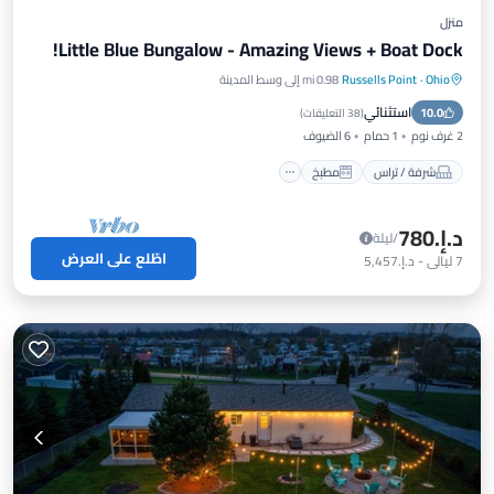
منزل
Little Blue Bungalow - Amazing Views + Boat Dock!
Ohio
·
Russells Point
0.98 mi إلى وسط المدينة
شرفة / تراس
مطبخ
مكيف هواء
استثنائي
10.0
إنترنت
(
38 التعليقات
)
2 غرف نوم
1 حمام
6 الضيوف
شرفة / تراس
مطبخ
د.إ.‏780
/ليلة
اطّلع على العرض
7
ليالي
-
د.إ.‏5,457