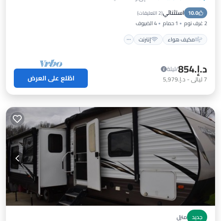
مكيف هواء
إنترنت
استثنائي
10.0
مناسب للحيوانات الأليفة
مناسب للأطفال
(
2 التعليقات
)
2 غرف نوم
1 حمام
4 الضيوف
مكيف هواء
إنترنت
د.إ.‏854
/ليلة
اطّلع على العرض
7
ليالي
-
د.إ.‏5,979
جديد
منزل