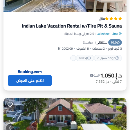
منزل
Indian Lake Vacation Rental w/Fire Pit & Sauna
Lima
·
Lakeview
2.51 mi إلى وسط المدينة
موقف سيارات
إطلالة
إنترنت
استثنائي
10.0
مناسب للأطفال
(
1 مراجعة
)
3 غرف نوم
2 حمامات
8 الضيوف
2002.09 ft²
موقف سيارات
إطلالة
د.إ.‏1,050
/ليلة
اطّلع على العرض
7
ليالي
-
د.إ.‏7,352