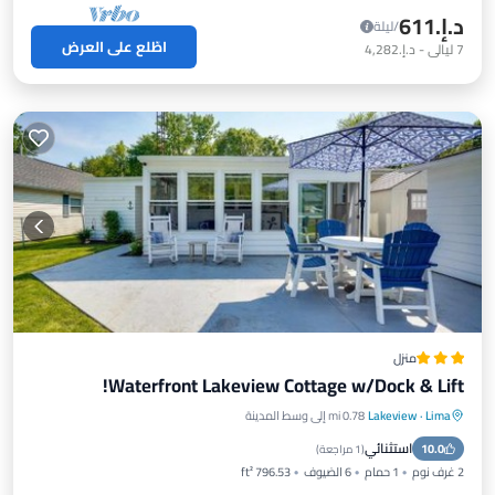
د.إ.‏611
/ليلة
اطّلع على العرض
7
ليالي
-
د.إ.‏4,282
منزل
Waterfront Lakeview Cottage w/Dock & Lift!
Lima
·
Lakeview
0.78 mi إلى وسط المدينة
موقف سيارات
مسبح
إنترنت
استثنائي
10.0
مناسب للأطفال
(
1 مراجعة
)
2 غرف نوم
1 حمام
6 الضيوف
796.53 ft²