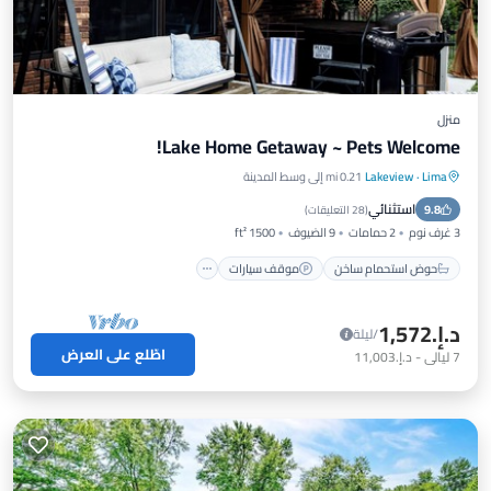
منزل
Lake Home Getaway ~ Pets Welcome!
Lima
·
Lakeview
0.21 mi إلى وسط المدينة
حوض استحمام ساخن
موقف سيارات
استثنائي
9.8
إطلالة على المحيط
شرفة / تراس
(
28 التعليقات
)
3 غرف نوم
2 حمامات
9 الضيوف
1500 ft²
حوض استحمام ساخن
موقف سيارات
د.إ.‏1,572
/ليلة
اطّلع على العرض
7
ليالي
-
د.إ.‏11,003