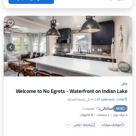
منزل
Welcome to No Egrets - Waterfront on Indian Lake
Lima
·
Lakeview
2.99 mi إلى وسط المدينة
موقف سيارات
شرفة / تراس
مطبخ
استثنائي
10.0
مكيف هواء
(
10 التعليقات
)
4 غرف نوم
2 حمامات
8 الضيوف
موقف سيارات
شرفة / تراس