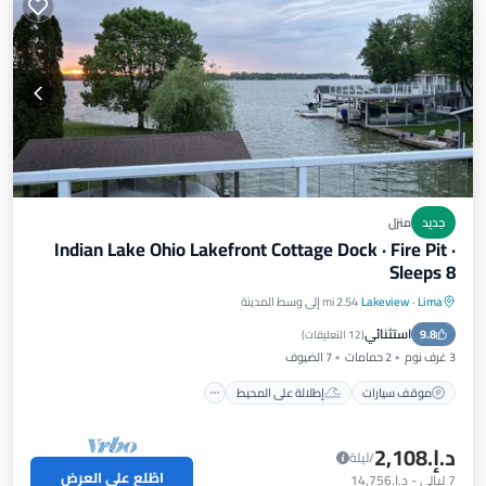
جديد
منزل
Indian Lake Ohio Lakefront Cottage Dock · Fire Pit ·
Sleeps 8
Lima
·
Lakeview
2.54 mi إلى وسط المدينة
موقف سيارات
إطلالة على المحيط
استثنائي
9.8
شرفة / تراس
إطلالة
(
12 التعليقات
)
3 غرف نوم
2 حمامات
7 الضيوف
موقف سيارات
إطلالة على المحيط
د.إ.‏2,108
/ليلة
اطّلع على العرض
7
ليالي
-
د.إ.‏14,756