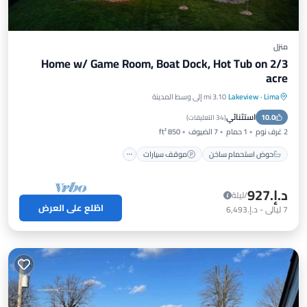
منزل
Home w/ Game Room, Boat Dock, Hot Tub on 2/3
acre
Lima
·
Lakeview
3.10 mi إلى وسط المدينة
حوض استحمام ساخن
موقف سيارات
استثنائي
10.0
شرفة / تراس
مطبخ
(
34 التعليقات
)
2 غرف نوم
1 حمام
7 الضيوف
850 ft²
حوض استحمام ساخن
موقف سيارات
د.إ.‏927
/ليلة
اطّلع على العرض
7
ليالي
-
د.إ.‏6,493