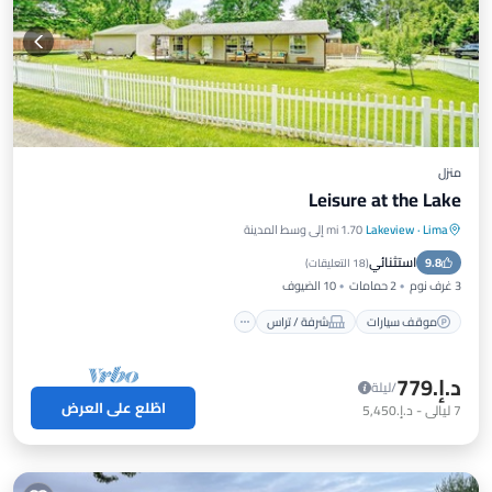
منزل
Leisure at the Lake
Lima
·
Lakeview
1.70 mi إلى وسط المدينة
موقف سيارات
شرفة / تراس
مطبخ
استثنائي
9.8
مكيف هواء
(
18 التعليقات
)
3 غرف نوم
2 حمامات
10 الضيوف
موقف سيارات
شرفة / تراس
د.إ.‏779
/ليلة
اطّلع على العرض
7
ليالي
-
د.إ.‏5,450