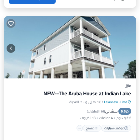
منزل
NEW--The Aruba House at Indian Lake
Lima
·
Lakeview
1.87 mi إلى وسط المدينة
موقف سيارات
مسبح
شرفة / تراس
استثنائي
9.6
مطبخ
(
16 التعليقات
)
6 غرف نوم
4 حمامات
13 الضيوف
موقف سيارات
مسبح