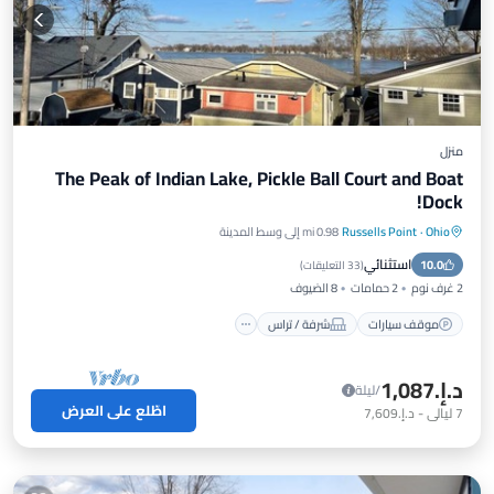
منزل
The Peak of Indian Lake, Pickle Ball Court and Boat
Dock!
Ohio
·
Russells Point
0.98 mi إلى وسط المدينة
موقف سيارات
شرفة / تراس
إطلالة
استثنائي
10.0
مطبخ
(
33 التعليقات
)
2 غرف نوم
2 حمامات
8 الضيوف
موقف سيارات
شرفة / تراس
د.إ.‏1,087
/ليلة
اطّلع على العرض
7
ليالي
-
د.إ.‏7,609