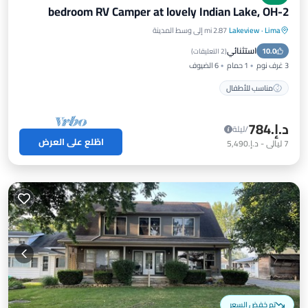
2-bedroom RV Camper at lovely Indian Lake, OH
Lima
·
Lakeview
2.87 mi إلى وسط المدينة
استثنائي
10.0
مناسب للأطفال
(
2 التعليقات
)
3 غرف نوم
1 حمام
6 الضيوف
مناسب للأطفال
د.إ.‏784
/ليلة
اطّلع على العرض
7
ليالي
-
د.إ.‏5,490
تم خفض السعر