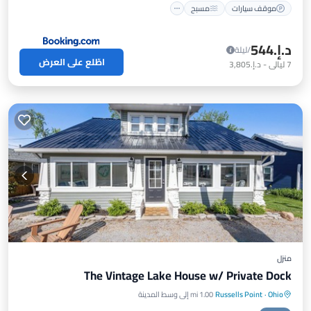
موقف سيارات
مسبح
د.إ.‏544
/ليلة
اطّلع على العرض
7
ليالي
-
د.إ.‏3,805
منزل
The Vintage Lake House w/ Private Dock
Ohio
·
Russells Point
1.00 mi إلى وسط المدينة
موقف سيارات
شرفة / تراس
مطبخ