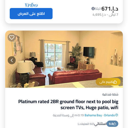
د.إ.‏671
/ليلة
اطّلع على العرض
7
ليالي
-
د.إ.‏4,695
تقييم عالي
شقة فندقية
Platinum rated 2BR ground floor next to pool big
screen TVs, Huge patio, wifi
Orlando
·
Bahama Bay
0.19 mi إلى وسط المدينة
حوض استحمام ساخن
موقف سيارات
استثنائي
9.8
مسبح
شرفة / تراس
(
60 التعليقات
)