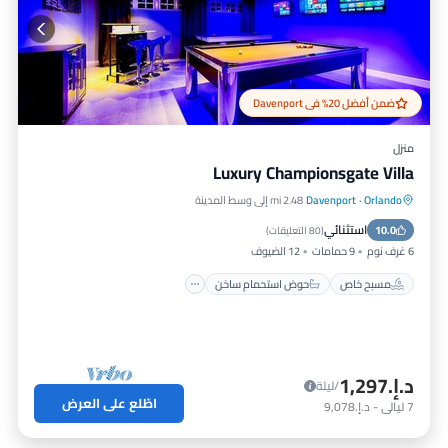
ضمن أفضل 20% في Davenport
منزل
Luxury Championsgate Villa
Orlando
·
Davenport
2.48 mi إلى وسط المدينة
مسبح خاص
حوض استحمام ساخن
استثنائي
10.0
موقف سيارات
مسبح
(
80 التعليقات
)
6 غرف نوم
9 حمامات
12 الضيوف
مسبح خاص
حوض استحمام ساخن
د.إ.‏1,297
/ليلة
اطّلع على العرض
7
ليالي
-
د.إ.‏9,078