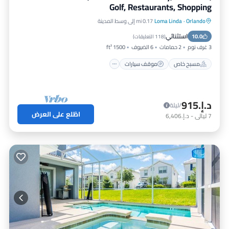
Golf, Restaurants, Shopping
Orlando
·
Loma Linda
0.17 mi إلى وسط المدينة
مسبح خاص
موقف سيارات
مسبح
استثنائي
10.0
إطلالة على المحيط
(
118 التعليقات
)
3 غرف نوم
2 حمامات
6 الضيوف
1500 ft²
مسبح خاص
موقف سيارات
د.إ.‏915
/ليلة
اطّلع على العرض
7
ليالي
-
د.إ.‏6,406