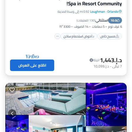
Spa in Resort Community!
Orlando
·
Loughman
0.92 mi إلى وسط المدينة
مسبح خاص
حوض استحمام ساخن
استثنائي
10.0
موقف سيارات
مسبح
(
130 التعليقات
)
6 غرف نوم
5 حمامات
14 الضيوف
3300 ft²
مسبح خاص
حوض استحمام ساخن
د.إ.‏1,443
/ليلة
اطّلع على العرض
7
ليالي
-
د.إ.‏10,099