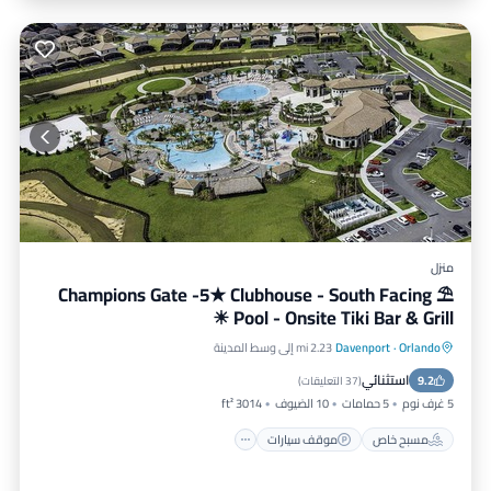
منزل
⛱ Champions Gate -5★ Clubhouse - South Facing
Pool - Onsite Tiki Bar & Grill ☀
Orlando
·
Davenport
2.23 mi إلى وسط المدينة
مسبح خاص
موقف سيارات
مسبح
استثنائي
9.2
إطلالة على المحيط
(
37 التعليقات
)
5 غرف نوم
5 حمامات
10 الضيوف
3014 ft²
مسبح خاص
موقف سيارات