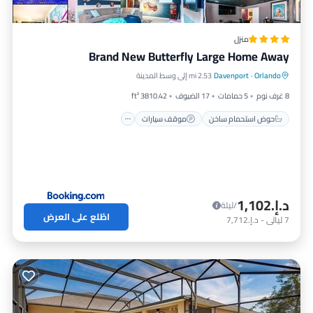
منزل
Brand New Butterfly Large Home Away
حوض استحمام ساخن
موقف سيارات
Orlando
·
Davenport
2.53 mi إلى وسط المدينة
مسبح
شرفة / تراس
8 غرف نوم
5 حمامات
17 الضيوف
3810.42 ft²
حوض استحمام ساخن
موقف سيارات
د.إ.‏1,102
/ليلة
اطّلع على العرض
7
ليالي
-
د.إ.‏7,712