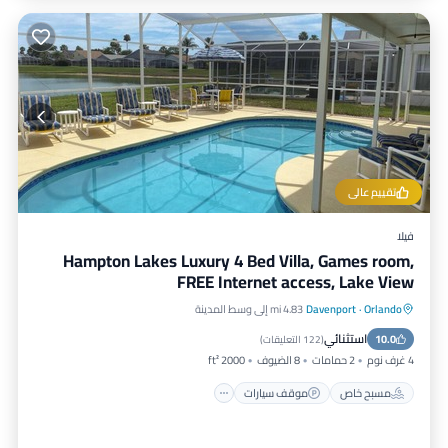
تقييم عالي
فيلا
Hampton Lakes Luxury 4 Bed Villa, Games room,
FREE Internet access, Lake View
Orlando
·
Davenport
4.83 mi إلى وسط المدينة
مسبح خاص
موقف سيارات
مسبح
استثنائي
10.0
إطلالة على المحيط
(
122 التعليقات
)
4 غرف نوم
2 حمامات
8 الضيوف
2000 ft²
مسبح خاص
موقف سيارات