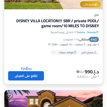
تقييم عالي
منزل
DISNEY VILLA LOCATION!!! 5BR / private POOL/
game room/10 MILES TO DISNEY
Orlando
·
Solana
0.17 mi إلى وسط المدينة
مسبح خاص
موقف سيارات
مسبح
استثنائي
9.4
إطلالة على المحيط
(
176 التعليقات
)
5 غرف نوم
3 حمامات
10 الضيوف
2200 ft²
مسبح خاص
موقف سيارات
د.إ.‏990
/ليلة
اطّلع على العرض
7
ليالي
-
د.إ.‏6,929