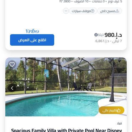
5 غرف نوم
3 حمامات
10 الضيوف
2800 ft²
مسبح خاص
موقف سيارات
د.إ.‏980
/ليلة
اطّلع على العرض
7
ليالي
-
د.إ.‏6,861
تقييم عالي
فيلا
Spacious Family Villa with Private Pool Near Disney