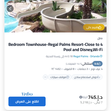
تقييم عالي
منزل
4 Bedroom Townhouse-Regal Palms Resort-Close to
Pool and Disney,Wi-Fi
Orlando
·
Regal Palms
0.18 mi إلى وسط المدينة
حوض استحمام ساخن
موقف سيارات
استثنائي
9.6
مسبح
سبا
(
141 التعليقات
)
4 غرف نوم
3 حمامات
8 الضيوف
1492 ft²
حوض استحمام ساخن
موقف سيارات
د.إ.‏745
/ليلة
اطّلع على العرض
7
ليالي
-
د.إ.‏5,218