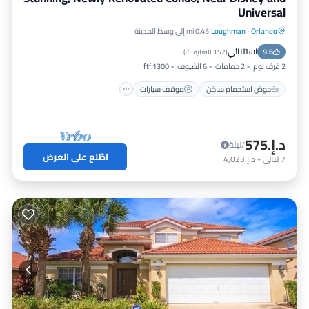
Universal
Orlando
·
Loughman
0.45 mi إلى وسط المدينة
حوض استحمام ساخن
موقف سيارات
استثنائي
9.6
مسبح
شرفة / تراس
(
152 التعليقات
)
2 غرف نوم
2 حمامات
6 الضيوف
1300 ft²
حوض استحمام ساخن
موقف سيارات
د.إ.‏575
/ليلة
اطّلع على العرض
7
ليالي
-
د.إ.‏4,023