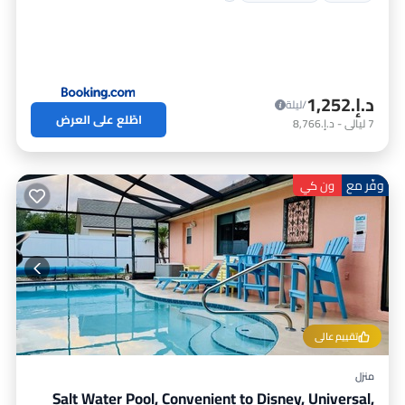
د.إ.‏1,252
/ليلة
اطّلع على العرض
7
ليالي
-
د.إ.‏8,766
وفّر مع
ون كي
تقييم عالي
منزل
Salt Water Pool, Convenient to Disney, Universal,