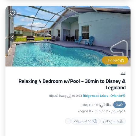
تقييم عالي
فيلا
Relaxing 4 Bedroom w/Pool ~ 30min to Disney &
Legoland
Orlando
·
Ridgewood Lakes
0.93 mi إلى وسط المدينة
مسبح خاص
موقف سيارات
مسبح
استثنائي
9.4
شرفة / تراس
(
110 التعليقات
)
4 غرف نوم
2 حمامات
8 الضيوف
مسبح خاص
موقف سيارات