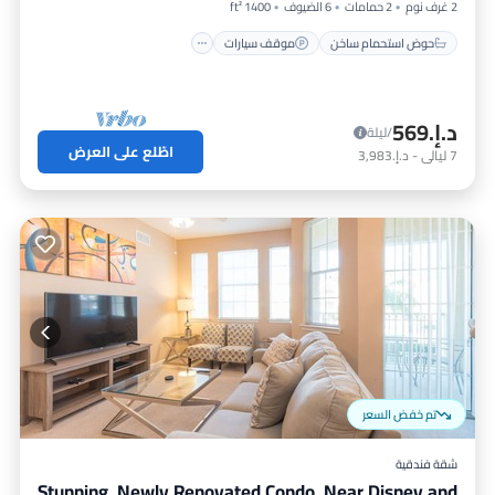
2 غرف نوم
2 حمامات
6 الضيوف
1400 ft²
حوض استحمام ساخن
موقف سيارات
د.إ.‏569
/ليلة
اطّلع على العرض
7
ليالي
-
د.إ.‏3,983
تم خفض السعر
شقة فندقية
Stunning, Newly Renovated Condo, Near Disney and