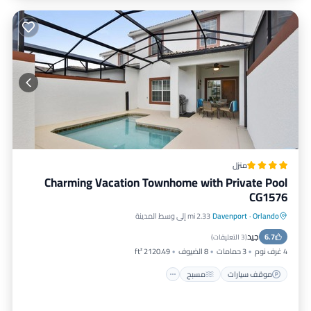
منزل
Charming Vacation Townhome with Private Pool
CG1576
Orlando
·
Davenport
2.33 mi إلى وسط المدينة
موقف سيارات
مسبح
مكيف هواء
جيد
6.7
إنترنت
(
3 التعليقات
)
4 غرف نوم
3 حمامات
8 الضيوف
2120.49 ft²
موقف سيارات
مسبح