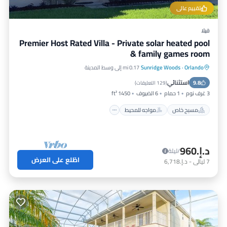
تقييم عالي
فيلا
Premier Host Rated Villa - Private solar heated pool
& family games room
Orlando
·
Sunridge Woods
0.17 mi إلى وسط المدينة
مسبح خاص
مواجه للمحيط
موقف سيارات
استثنائي
9.8
مسبح
(
129 التعليقات
)
3 غرف نوم
1 حمام
6 الضيوف
1450 ft²
مسبح خاص
مواجه للمحيط
د.إ.‏960
/ليلة
اطّلع على العرض
7
ليالي
-
د.إ.‏6,718