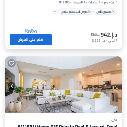
4 غرف نوم
3 حمامات
9 الضيوف
2180 ft²
مسبح خاص
حوض استحمام ساخن
د.إ.‏942
/ليلة
اطّلع على العرض
7
ليالي
-
د.إ.‏6,595
منزل
(AM1581) Home 5/5 Private Pool & Jaccuzi, Free