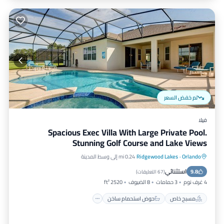
تم خفض السعر
فيلا
Spacious Exec Villa With Large Private Pool.
Stunning Golf Course and Lake Views
Orlando
·
Ridgewood Lakes
0.24 mi إلى وسط المدينة
مسبح خاص
حوض استحمام ساخن
استثنائي
9.8
موقف سيارات
مسبح
(
67 التعليقات
)
4 غرف نوم
3 حمامات
8 الضيوف
2520 ft²
مسبح خاص
حوض استحمام ساخن