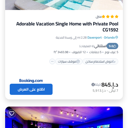
منزل
Adorable Vacation Single Home with Private Pool
CG1592
Orlando
·
Davenport
2.28 mi إلى وسط المدينة
حوض استحمام ساخن
موقف سيارات
استثنائي
9.0
مسبح
مكيف هواء
(
6 التعليقات
)
5 غرف نوم
5 حمامات
12 الضيوف
3465.98 ft²
حوض استحمام ساخن
موقف سيارات
د.إ.‏845
/ليلة
اطّلع على العرض
7
ليالي
-
د.إ.‏5,913