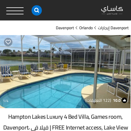
Davenport إيجارات
Orlando
Davenport
10.0
(122 التعليقات)
1
/4
Hampton Lakes Luxury 4 Bed Villa, Games room,
FREE Internet access, Lake View | فيلا في Davenport،