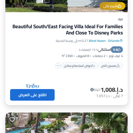
تقييم عالي
فيلا
Beautiful South/East Facing Villa Ideal For Families
And Close To Disney Parks
Orlando
·
West Haven
0.27 mi إلى وسط المدينة
مسبح خاص
حوض استحمام ساخن
استثنائي
9.8
موقف سيارات
مسبح
(
151 التعليقات
)
4 غرف نوم
2 حمامات
8 الضيوف
2300 ft²
مسبح خاص
حوض استحمام ساخن
د.إ.‏1,008
/ليلة
اطّلع على العرض
7
ليالي
-
د.إ.‏7,057