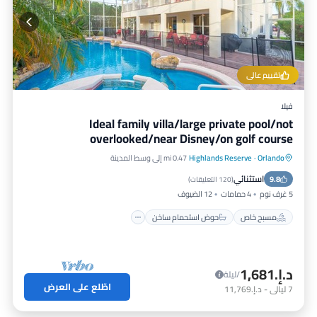
تقييم عالي
فيلا
Ideal family villa/large private pool/not
overlooked/near Disney/on golf course
Orlando
·
Highlands Reserve
0.47 mi إلى وسط المدينة
مسبح خاص
حوض استحمام ساخن
استثنائي
9.8
موقف سيارات
مسبح
(
120 التعليقات
)
5 غرف نوم
4 حمامات
12 الضيوف
مسبح خاص
حوض استحمام ساخن
د.إ.‏1,681
/ليلة
اطّلع على العرض
7
ليالي
-
د.إ.‏11,769