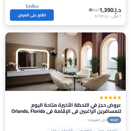
د.إ.‏1,390
/ليلة
اطّلع على العرض
7
ليالي
-
د.إ.‏9,731
عروض حجز في اللحظة الأخيرة متاحة اليوم
للمسافرين الراغبين في الإقامة في Orlando, Florida
10.0
(أعلى التقييمات)
مكيف هواء
تلفزيون
موقف سيارات