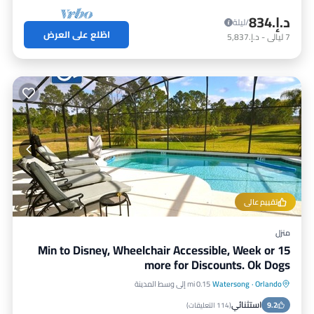
د.إ.‏834
/ليلة
اطّلع على العرض
7
ليالي
-
د.إ.‏5,837
تقييم عالي
منزل
15 Min to Disney, Wheelchair Accessible, Week or
more for Discounts. Ok Dogs
Orlando
·
Watersong
0.15 mi إلى وسط المدينة
مسبح خاص
حوض استحمام ساخن
استثنائي
9.2
موقف سيارات
مسبح
(
114 التعليقات
)