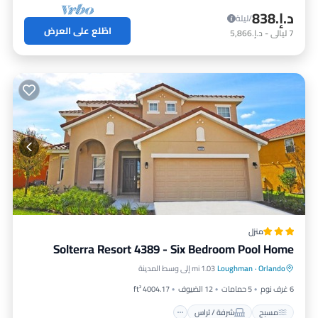
د.إ.‏838
/ليلة
اطّلع على العرض
7
ليالي
-
د.إ.‏5,866
منزل
Solterra Resort 4389 - Six Bedroom Pool Home
مسبح
شرفة / تراس
مناسب للأطفال
Orlando
·
Loughman
1.03 mi إلى وسط المدينة
غسيل ملابس
6 غرف نوم
5 حمامات
12 الضيوف
4004.17 ft²
مسبح
شرفة / تراس