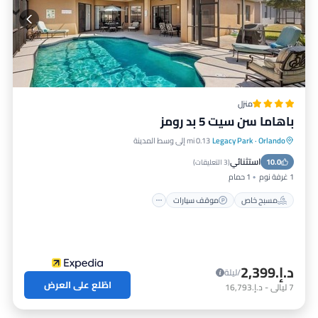
منزل
باهاما سن سيت 5 بد رومز
Orlando
·
Legacy Park
0.13 mi إلى وسط المدينة
مسبح خاص
موقف سيارات
مسبح
استثنائي
10.0
شرفة / تراس
(
3 التعليقات
)
1 غرفة نوم
1 حمام
مسبح خاص
موقف سيارات
د.إ.‏2,399
/ليلة
اطّلع على العرض
7
ليالي
-
د.إ.‏16,793