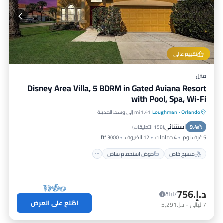
تقييم عالي
منزل
Disney Area Villa, 5 BDRM in Gated Aviana Resort
with Pool, Spa, Wi-Fi
Orlando
·
Loughman
1.41 mi إلى وسط المدينة
مسبح خاص
حوض استحمام ساخن
استثنائي
9.4
موقف سيارات
مسبح
(
158 التعليقات
)
5 غرف نوم
4 حمامات
12 الضيوف
3000 ft²
مسبح خاص
حوض استحمام ساخن
د.إ.‏756
/ليلة
اطّلع على العرض
7
ليالي
-
د.إ.‏5,291