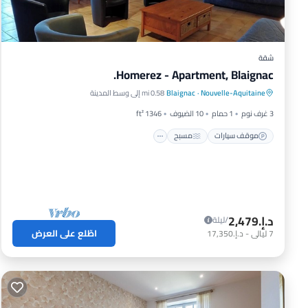
شقة
Homerez - Apartment, Blaignac.
موقف سيارات
مسبح
شرفة / تراس
Nouvelle-Aquitaine
·
Blaignac
0.58 mi إلى وسط المدينة
مطبخ
3 غرف نوم
1 حمام
10 الضيوف
1346 ft²
موقف سيارات
مسبح
د.إ.‏2,479
/ليلة
اطّلع على العرض
7
ليالي
-
د.إ.‏17,350