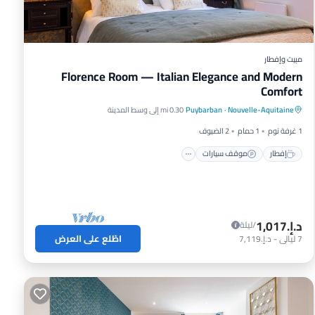
مبيت وإفطار
Florence Room — Italian Elegance and Modern
Comfort
إفطار
موقف سيارات
مسبح
Nouvelle-Aquitaine
·
Puybarban
0.30 mi إلى وسط المدينة
شرفة / تراس
1 غرفة نوم
1 حمام
2 الضيوف
إفطار
موقف سيارات
د.إ.‏1,017
/ليلة
اطّلع على العرض
7
ليالي
-
د.إ.‏7,119