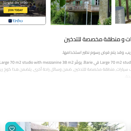
ريب، وقد يتم فرض رسوم نظير استخدامها.
يقع Large 70 m2 studio with mezzanine 38 m2 terrace with views over the countryside في Barie. يوفّر arge 70 m2 studio with mezzanine 38 m2
te إقامة، مع مكيف هواء, موقف سيارات, منطقة مخصصة للتدخين, ضمن وسائل راحة أخرى. يتضمن هذا كوخ 
حة.
يضم Large 70 m2 studio with mezzanine 38 m2 terrace with views over the countryside 1 
الأدنى للإيجار لهذا العقار هو 1 ليلة، وقد يتغير حسب موسم إقامتك. قيّم النزلاء السابقون بتقييم جيد، ولقّبته VRBO بأنه كوخ ريفي من الأعلى تقي
مرار تجارب رائعة لنزلائه. يوصي به معظم العائلات أو النزلاء لأصدقائهم ومنهم 
يعيد الزيارة. يتمتع كوخ ريفي بجوار ودّي، وتضم Barie أماكن يستحق زيارتها. إذا رغبت في معرفة المزيد عن كوخ ريفي في Barie، مثل الأماكن القريب