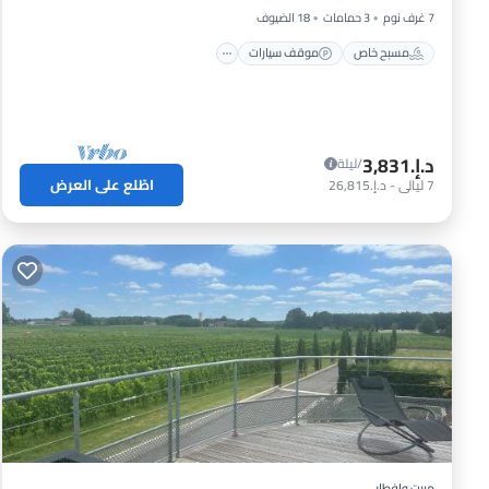
7 غرف نوم
3 حمامات
18 الضيوف
مسبح خاص
موقف سيارات
د.إ.‏3,831
/ليلة
اطّلع على العرض
7
ليالي
-
د.إ.‏26,815
مبيت وإفطار