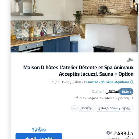
منزل
Maison D'hôtes L'atelier Détente et Spa Animaux
Acceptés Jacuzzi, Sauna = Option
Nouvelle-Aquitaine
·
Caudrot
0.71 mi إلى وسط المدينة
حوض استحمام ساخن
إفطار
استثنائي
10.0
موقف سيارات
مسبح
(
1 مراجعة
)
1 غرفة نوم
1 حمام
2 الضيوف
592 ft²
حوض استحمام ساخن
إفطار
د.إ.‏433
/ليلة
اطّلع على العرض
7
ليالي
-
د.إ.‏3,030