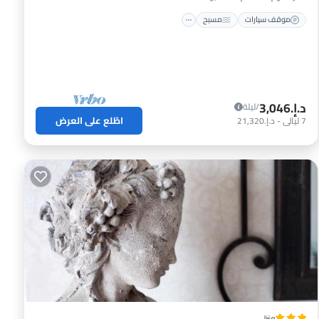
موقف سيارات
مسبح
د.إ.‏3,046
/ليلة
اطّلع على العرض
7
ليالي
-
د.إ.‏21,320
منزل