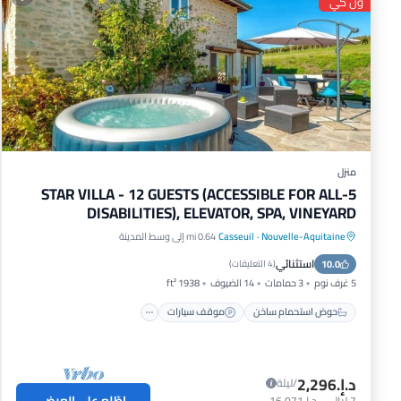
ون كي
منزل
5-STAR VILLA - 12 GUESTS (ACCESSIBLE FOR ALL
DISABILITIES), ELEVATOR, SPA, VINEYARD
Nouvelle-Aquitaine
·
Casseuil
0.64 mi إلى وسط المدينة
حوض استحمام ساخن
موقف سيارات
استثنائي
10.0
مسبح
إطلالة على المحيط
(
4 التعليقات
)
5 غرف نوم
3 حمامات
14 الضيوف
1938 ft²
حوض استحمام ساخن
موقف سيارات
د.إ.‏2,296
/ليلة
اطّلع على العرض
7
ليالي
-
د.إ.‏16,071