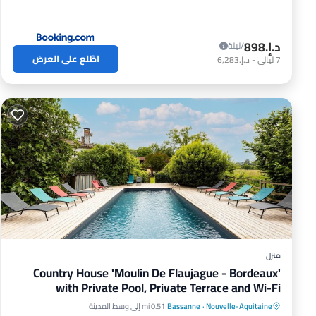
د.إ.‏898
/ليلة
اطّلع على العرض
7
ليالي
-
د.إ.‏6,283
منزل
Country House 'Moulin De Flaujague - Bordeaux'
with Private Pool, Private Terrace and Wi-Fi
مسبح خاص
موقف سيارات
مسبح
Nouvelle-Aquitaine
·
Bassanne
0.51 mi إلى وسط المدينة
سبا