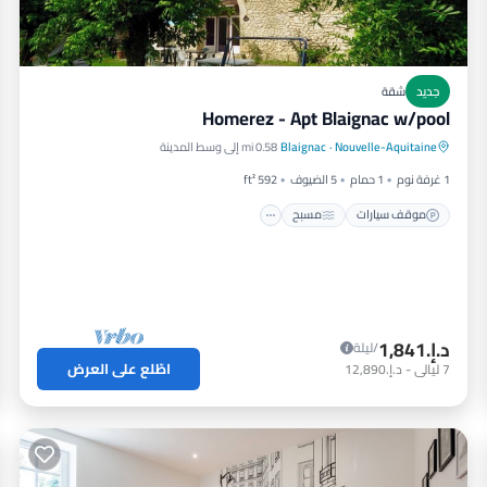
جديد
شقة
Homerez - Apt Blaignac w/pool
موقف سيارات
مسبح
شرفة / تراس
Nouvelle-Aquitaine
·
Blaignac
0.58 mi إلى وسط المدينة
مطبخ
1 غرفة نوم
1 حمام
5 الضيوف
592 ft²
موقف سيارات
مسبح
د.إ.‏1,841
/ليلة
اطّلع على العرض
7
ليالي
-
د.إ.‏12,890