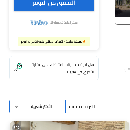
التحقق من التوفر
سيتم إعادة توجيهك إلى
صفقة ساخنة - لقد تم الاطلاع عليه 29 مرات اليوم
L
هل لم تجد ما يناسبك؟ اطّلع على عقاراتنا
ريفي
الأخرى في
Barie
غرفة نوم و1 حمام، والحد الأقصى للإشغال 5 persons. الحد
يمًا بفضل
من
الترتيب حسب
ة للزيارة
الأكثر شعبية