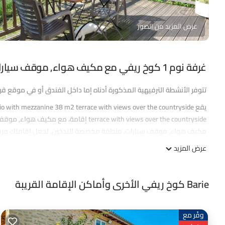
عرض المزيد من الصور
غرفة نوم 1 كوخ ريفي مع مكيف هواء, موقف سيارات و منطقة مخصصة للتدخين
تتوفر الأنشطة الترفيهية المذكورة أدناه إما داخل الفندق أو في موقع ق
rrace with views over the countryside
مكيف هواء, موقف سيارات, منطقة مخصصة للتدخين, لجعل إقامتك مري
عرض المزيد
الخدمات الممتازة التي يقدمها مالك أو مدير هذا كوخ ريفي، وقد وفّر باست
Barie كوخ ريفي الأخرى وأماكن الإقامة القريبة
والأنشطة، يمكنك الاطلاع أدناه.
وفّر مع