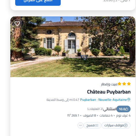
مبيت وإفطار
Château Puybarban
Nouvelle-Aquitaine
·
Puybarban
0.47 mi إلى وسط المدينة
موقف سيارات
مسبح
شرفة / تراس
استثنائي
10.0
إطلالة
(
2 التعليقات
)
4 غرف نوم
4 حمامات
8 الضيوف
269.1 ft²
موقف سيارات
مسبح