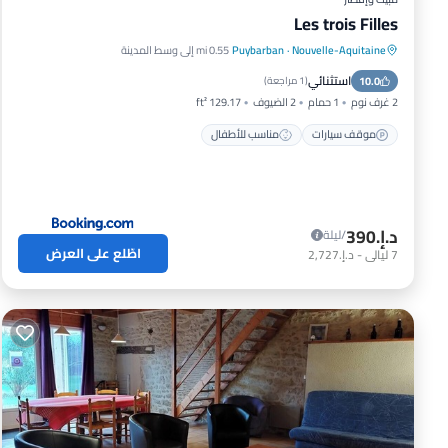
Les trois Filles
Nouvelle-Aquitaine
·
Puybarban
0.55 mi إلى وسط المدينة
استثنائي
10.0
موقف سيارات
مناسب للأطفال
(
1 مراجعة
)
2 غرف نوم
1 حمام
2 الضيوف
129.17 ft²
موقف سيارات
مناسب للأطفال
د.إ.‏390
/ليلة
اطّلع على العرض
7
ليالي
-
د.إ.‏2,727