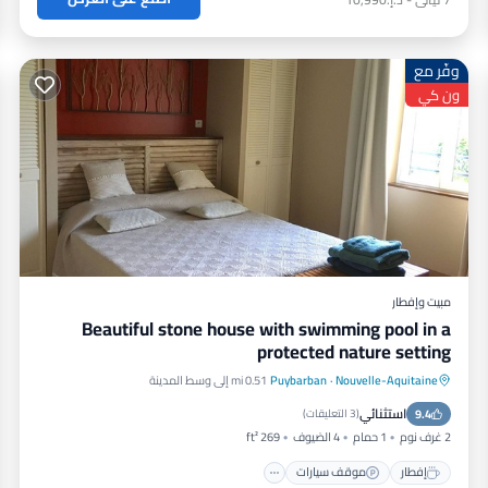
وفّر مع
ون كي
مبيت وإفطار
Beautiful stone house with swimming pool in a
protected nature setting
Nouvelle-Aquitaine
·
Puybarban
0.51 mi إلى وسط المدينة
إفطار
موقف سيارات
مسبح
استثنائي
9.4
شرفة / تراس
(
3 التعليقات
)
2 غرف نوم
1 حمام
4 الضيوف
269 ft²
إفطار
موقف سيارات