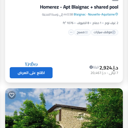
Homerez - Apt Blaignac + shared pool
موقف سيارات
مسبح
شرفة / تراس
Nouvelle-Aquitaine
·
Blaignac
0.58 mi إلى وسط المدينة
مطبخ
2 غرف نوم
1 حمام
8 الضيوف
1076 ft²
موقف سيارات
مسبح
د.إ.‏2,924
/ليلة
اطّلع على العرض
7
ليالي
-
د.إ.‏20,467