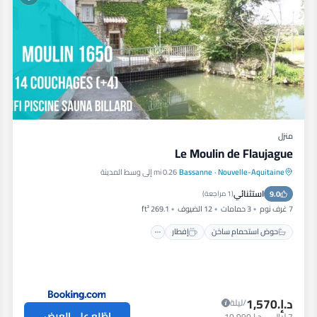
منزل
Le Moulin de Flaujague
Nouvelle-Aquitaine
·
Bassanne
0.26 mi إلى وسط المدينة
حوض استحمام ساخن
إفطار
استثنائي
9.0
موقف سيارات
مسبح
(
1 مراجعة
)
7 غرف نوم
3 حمامات
12 الضيوف
269.1 ft²
حوض استحمام ساخن
إفطار
د.إ.‏1,570
/ليلة
اطّلع على العرض
7
ليالي
-
د.إ.‏10,990