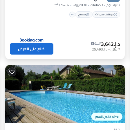
7 غرف نوم
3 حمامات
18 الضيوف
3767.37 ft²
موقف سيارات
مسبح
د.إ.‏3,642
/ليلة
اطّلع على العرض
7
ليالي
-
د.إ.‏25,493
تم خفض السعر
شقة