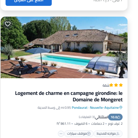
شقة
Logement de charme en campagne girondine: le
Domaine de Mongeret
Nouvelle-Aquitaine
·
Pondaurat
0.95 mi إلى وسط المدينة
مواجه للمحيط
موقف سيارات
مسبح
استثنائي
10.0
إطلالة على المحيط
(
3 التعليقات
)
2 غرف نوم
2 حمامات
6 الضيوف
861.11 ft²
مواجه للمحيط
موقف سيارات