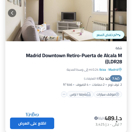
تم خفض السعر
شقة
Madrid Downtown Retiro-Puerta de Alcala M
(LDR28)
Madrid
·
Ibiza
0.24 mi إلى وسط المدينة
موقف سيارات
شرفة / تراس
مطبخ
جيد جدًا
7.4
مكيف هواء
(
8 التعليقات
)
2 غرف نوم
2 حمامات
4 الضيوف
646 ft²
موقف سيارات
شرفة / تراس
د.إ.‏489
/ليلة
اطّلع على العرض
7
ليالي
-
د.إ.‏3,425