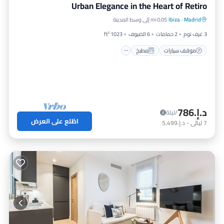
Urban Elegance in the Heart of Retiro
موقف سيارات
مطبخ
مكيف هواء
Madrid
·
Ibiza
0.05 mi إلى وسط المدينة
إنترنت
3 غرف نوم
2 حمامات
6 الضيوف
1023 ft²
موقف سيارات
مطبخ
د.إ.‏786
/ليلة
اطّلع على العرض
7
ليالي
-
د.إ.‏5,499