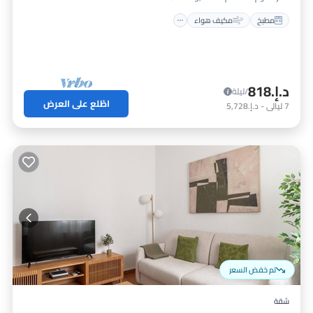
مطبخ
مكيف هواء
د.إ.‏818
/ليلة
اطّلع على العرض
7
ليالي
-
د.إ.‏5,728
تم خفض السعر
شقة