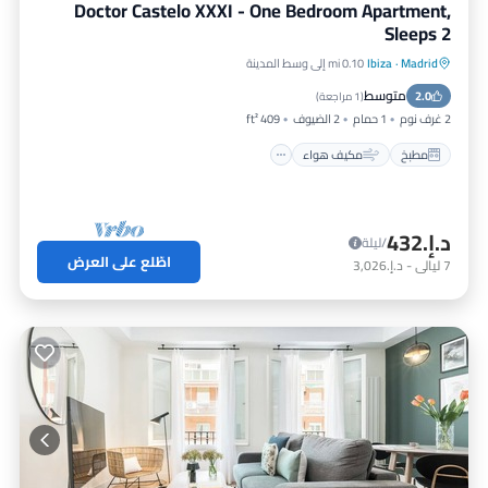
Doctor Castelo XXXI - One Bedroom Apartment,
Sleeps 2
Madrid
·
Ibiza
0.10 mi إلى وسط المدينة
مطبخ
مكيف هواء
إنترنت
متوسط
2.0
مناسب للحيوانات الأليفة
(
1 مراجعة
)
2 غرف نوم
1 حمام
2 الضيوف
409 ft²
مطبخ
مكيف هواء
د.إ.‏432
/ليلة
اطّلع على العرض
7
ليالي
-
د.إ.‏3,026