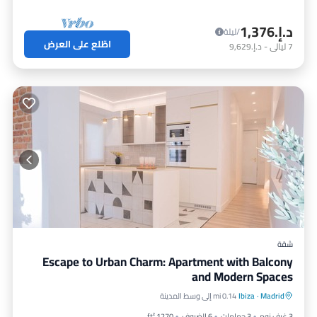
د.إ.‏1,376
/ليلة
اطّلع على العرض
7
ليالي
-
د.إ.‏9,629
شقة
Escape to Urban Charm: Apartment with Balcony
and Modern Spaces
موقف سيارات
شرفة / تراس
مطبخ
Madrid
·
Ibiza
0.14 mi إلى وسط المدينة
مكيف هواء
3 غرف نوم
3 حمامات
6 الضيوف
1270 ft²