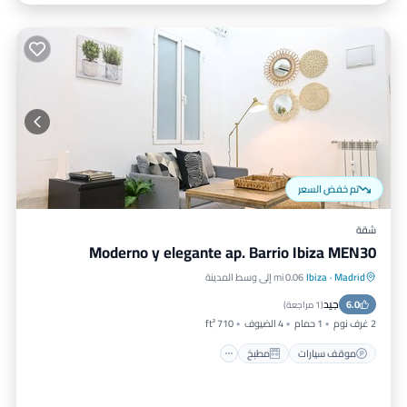
تم خفض السعر
شقة
Moderno y elegante ap. Barrio Ibiza MEN30
Madrid
·
Ibiza
0.06 mi إلى وسط المدينة
موقف سيارات
مطبخ
مكيف هواء
جيد
6.0
إنترنت
(
1 مراجعة
)
2 غرف نوم
1 حمام
4 الضيوف
710 ft²
موقف سيارات
مطبخ