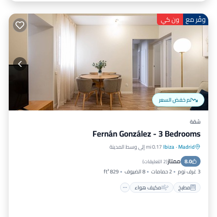
وفّر مع
ون كي
تم خفض السعر
شقة
Fernán González - 3 Bedrooms
Madrid
·
Ibiza
0.17 mi إلى وسط المدينة
مطبخ
مكيف هواء
إنترنت
ممتاز
8.0
مناسب للحيوانات الأليفة
(
2 التعليقات
)
3 غرف نوم
2 حمامات
8 الضيوف
829 ft²
مطبخ
مكيف هواء