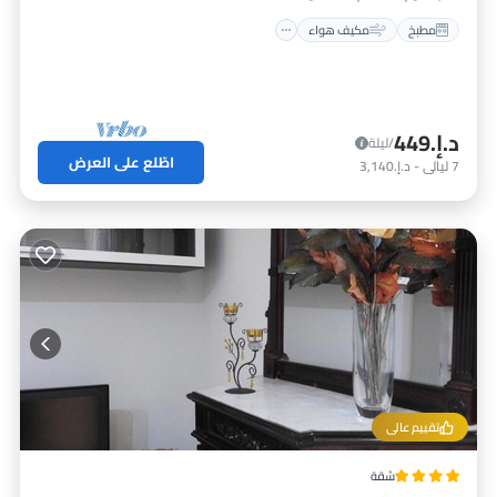
مطبخ
مكيف هواء
د.إ.‏449
/ليلة
اطّلع على العرض
7
ليالي
-
د.إ.‏3,140
تقييم عالي
شقة