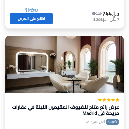
د.إ.‏744
/ليلة
اطّلع على العرض
7
ليالي
-
د.إ.‏5,206
عرض رائع متاح للضيوف المقيمين الليلة في عقارات
مريحة في Madrid
10.0
(أعلى التقييمات)