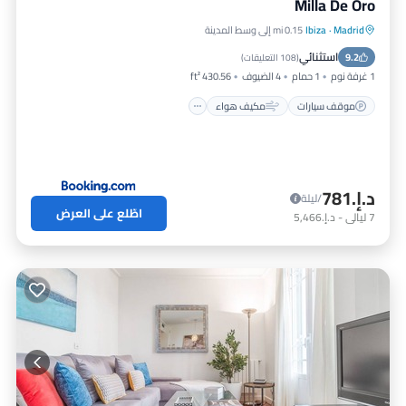
Milla De Oro
Madrid
·
Ibiza
0.15 mi إلى وسط المدينة
موقف سيارات
مكيف هواء
إنترنت
استثنائي
9.2
مناسب للأطفال
(
108 التعليقات
)
1 غرفة نوم
1 حمام
4 الضيوف
430.56 ft²
موقف سيارات
مكيف هواء
د.إ.‏781
/ليلة
اطّلع على العرض
7
ليالي
-
د.إ.‏5,466