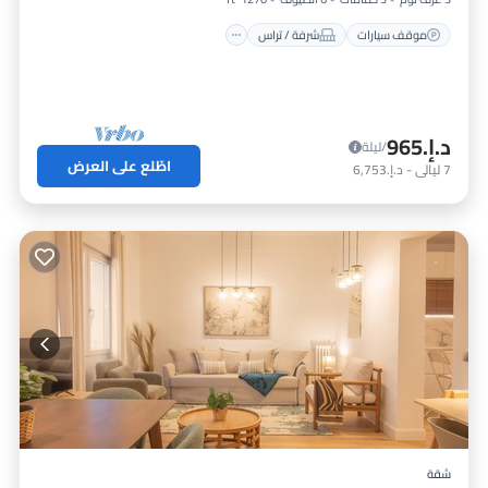
موقف سيارات
شرفة / تراس
د.إ.‏965
/ليلة
اطّلع على العرض
7
ليالي
-
د.إ.‏6,753
شقة