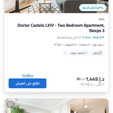
تم خفض السعر
شقة
Doctor Castelo LXIV - Two Bedroom Apartment,
Sleeps 3
مطبخ
مكيف هواء
إنترنت
Madrid
·
Ibiza
0.16 mi إلى وسط المدينة
مناسب للأطفال
2 غرف نوم
2 حمامات
3 الضيوف
947 ft²
مطبخ
مكيف هواء
د.إ.‏1,449
/ليلة
اطّلع على العرض
7
ليالي
-
د.إ.‏10,146