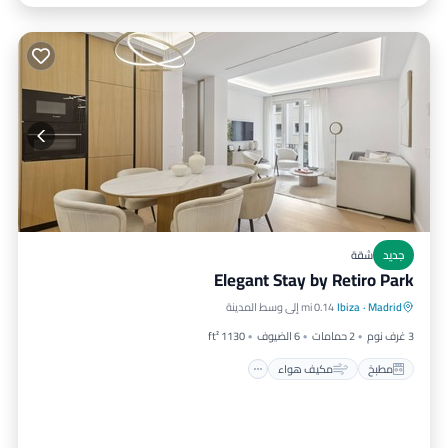
جديد
شقة
Elegant Stay by Retiro Park
مطبخ
مكيف هواء
مناسب للأطفال
Madrid
·
Ibiza
0.14 mi إلى وسط المدينة
مناسب لذوي الاحتياجات الخاصة
3 غرف نوم
2 حمامات
6 الضيوف
1130 ft²
مطبخ
مكيف هواء