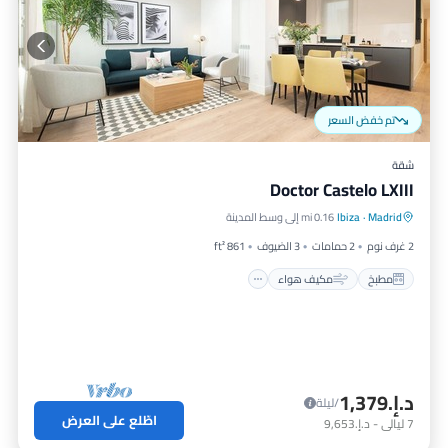
تم خفض السعر
شقة
Doctor Castelo LXIII
مطبخ
مكيف هواء
إنترنت
Madrid
·
Ibiza
0.16 mi إلى وسط المدينة
مناسب للأطفال
2 غرف نوم
2 حمامات
3 الضيوف
861 ft²
مطبخ
مكيف هواء
د.إ.‏1,379
/ليلة
اطّلع على العرض
7
ليالي
-
د.إ.‏9,653