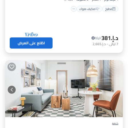
مطبخ
مكيف هواء
د.إ.‏381
/ليلة
اطّلع على العرض
7
ليالي
-
د.إ.‏2,665
شقة