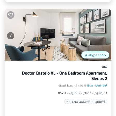
تم خفض السعر
شقة
Doctor Castelo XL - One Bedroom Apartment,
Sleeps 2
مطبخ
مكيف هواء
إنترنت
Madrid
·
Ibiza
0.16 mi إلى وسط المدينة
مناسب للأطفال
1 غرفة نوم
1 حمام
2 الضيوف
431 ft²
مطبخ
مكيف هواء