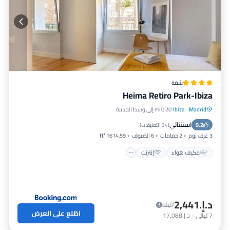
شقة
Heima Retiro Park-Ibiza
Madrid
·
Ibiza
0.20 mi إلى وسط المدينة
مكيف هواء
إنترنت
مناسب للأطفال
استثنائي
9.2
تسهيلات لذوي الاحتياجات الخاصة
(
34 التعليقات
)
3 غرف نوم
2 حمامات
6 الضيوف
1614.59 ft²
مكيف هواء
إنترنت
د.إ.‏2,441
/ليلة
اطّلع على العرض
7
ليالي
-
د.إ.‏17,088