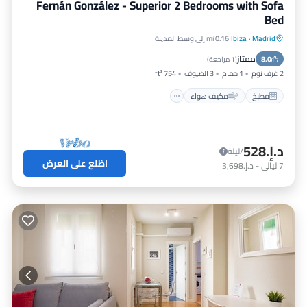
Fernán González - Superior 2 Bedrooms with Sofa
Bed
Madrid
·
Ibiza
0.16 mi إلى وسط المدينة
مطبخ
مكيف هواء
إنترنت
ممتاز
8.0
مناسب للحيوانات الأليفة
(
1 مراجعة
)
2 غرف نوم
1 حمام
3 الضيوف
754 ft²
مطبخ
مكيف هواء
د.إ.‏528
/ليلة
اطّلع على العرض
7
ليالي
-
د.إ.‏3,698