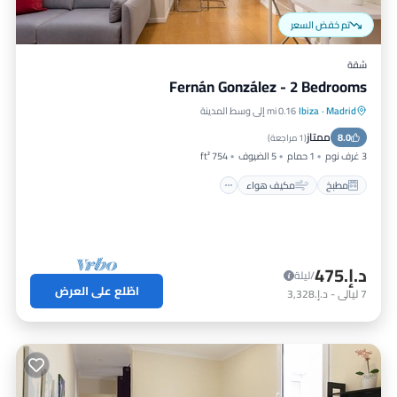
تم خفض السعر
شقة
Fernán González - 2 Bedrooms
Madrid
·
Ibiza
0.16 mi إلى وسط المدينة
مطبخ
مكيف هواء
إنترنت
ممتاز
8.0
مناسب للحيوانات الأليفة
(
1 مراجعة
)
3 غرف نوم
1 حمام
5 الضيوف
754 ft²
مطبخ
مكيف هواء
د.إ.‏475
/ليلة
اطّلع على العرض
7
ليالي
-
د.إ.‏3,328