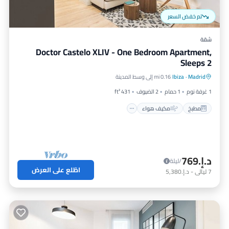
تم خفض السعر
شقة
Doctor Castelo XLIV - One Bedroom Apartment,
Sleeps 2
مطبخ
مكيف هواء
إنترنت
Madrid
·
Ibiza
0.16 mi إلى وسط المدينة
مناسب للأطفال
1 غرفة نوم
1 حمام
2 الضيوف
431 ft²
مطبخ
مكيف هواء
د.إ.‏769
/ليلة
اطّلع على العرض
7
ليالي
-
د.إ.‏5,380