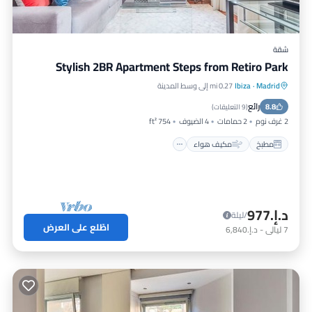
شقة
Stylish 2BR Apartment Steps from Retiro Park
Madrid
·
Ibiza
0.27 mi إلى وسط المدينة
مطبخ
مكيف هواء
إنترنت
رائع
8.8
مناسب للأطفال
(
9 التعليقات
)
2 غرف نوم
2 حمامات
4 الضيوف
754 ft²
مطبخ
مكيف هواء
د.إ.‏977
/ليلة
اطّلع على العرض
7
ليالي
-
د.إ.‏6,840