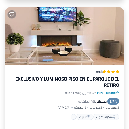
شقة
EXCLUSIVO Y LUMINOSO PISO EN EL PARQUE DEL
RETIRO
Madrid
·
Ibiza
0.25 mi إلى وسط المدينة
مكيف هواء
إنترنت
مناسب للأطفال
استثنائي
9.7
تسهيلات لذوي الاحتياجات الخاصة
(
49 التعليقات
)
2 غرف نوم
2 حمامات
6 الضيوف
742.71 ft²
مكيف هواء
إنترنت