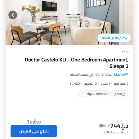
تم خفض السعر
شقة
Doctor Castelo XLI - One Bedroom Apartment,
Sleeps 2
مطبخ
مكيف هواء
إنترنت
Madrid
·
Ibiza
0.16 mi إلى وسط المدينة
مناسب للحيوانات الأليفة
2 غرف نوم
1 حمام
2 الضيوف
420 ft²
مطبخ
مكيف هواء
د.إ.‏744
/ليلة
اطّلع على العرض
7
ليالي
-
د.إ.‏5,206