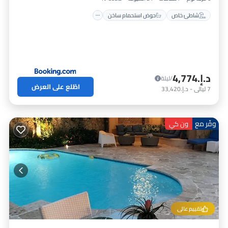
شاطئ خاص
حوض استحمام ساخن
د.إ.‏4,774
/ليلة
اطّلع على العرض
7
ليالي
-
د.إ.‏33,420
وفّر مع
ون كي
تقييم عالي