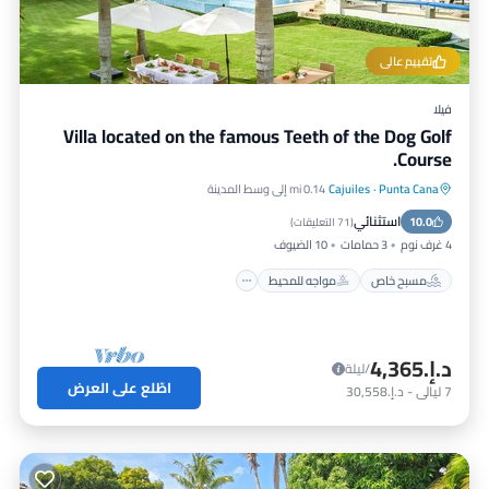
تقييم عالي
فيلا
Villa located on the famous Teeth of the Dog Golf
Course.
Punta Cana
·
Cajuiles
0.14 mi إلى وسط المدينة
مسبح خاص
مواجه للمحيط
استثنائي
10.0
حوض استحمام ساخن
موقف سيارات
(
71 التعليقات
)
4 غرف نوم
3 حمامات
10 الضيوف
مسبح خاص
مواجه للمحيط
د.إ.‏4,365
/ليلة
اطّلع على العرض
7
ليالي
-
د.إ.‏30,558