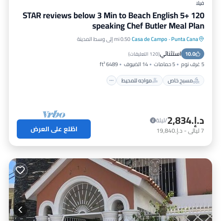
فيلا
120 +5 STAR reviews below 3 Min to Beach English
speaking Chef Butler Meal Plan
Punta Cana
·
Casa de Campo
0.50 mi إلى وسط المدينة
مسبح خاص
مواجه للمحيط
استثنائي
10.0
حوض استحمام ساخن
إفطار
(
120 التعليقات
)
5 غرف نوم
5 حمامات
14 الضيوف
6489 ft²
مسبح خاص
مواجه للمحيط
د.إ.‏2,834
/ليلة
اطّلع على العرض
7
ليالي
-
د.إ.‏19,840