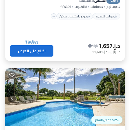
استثنائي
10.0
موقف سيارات
إطلالة على المحيط
(
2 التعليقات
)
4 غرف نوم
4 حمامات
8 الضيوف
4306 ft²
مواجه للمحيط
حوض استحمام ساخن
د.إ.‏1,657
/ليلة
اطّلع على العرض
7
ليالي
-
د.إ.‏11,601
تم خفض السعر