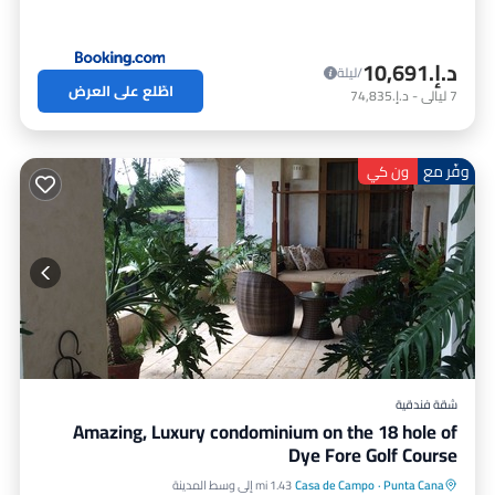
د.إ.‏10,691
/ليلة
اطّلع على العرض
7
ليالي
-
د.إ.‏74,835
وفّر مع
ون كي
شقة فندقية
Amazing, Luxury condominium on the 18 hole of
Dye Fore Golf Course
Punta Cana
·
Casa de Campo
1.43 mi إلى وسط المدينة
مسبح خاص
مواجه للمحيط