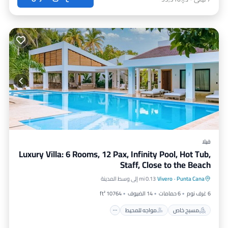
فيلا
Luxury Villa: 6 Rooms, 12 Pax, Infinity Pool, Hot Tub,
Staff, Close to the Beach
مسبح خاص
مواجه للمحيط
Punta Cana
·
Vivero
0.13 mi إلى وسط المدينة
حوض استحمام ساخن
إفطار
6 غرف نوم
6 حمامات
14 الضيوف
10764 ft²
مسبح خاص
مواجه للمحيط