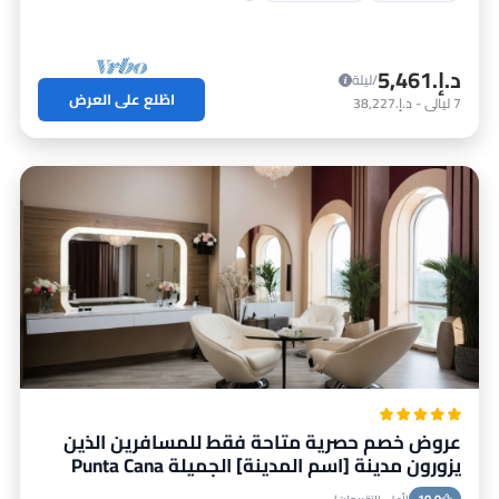
د.إ.‏5,461
/ليلة
اطّلع على العرض
7
ليالي
-
د.إ.‏38,227
عروض خصم حصرية متاحة فقط للمسافرين الذين
يزورون مدينة [اسم المدينة] الجميلة Punta Cana