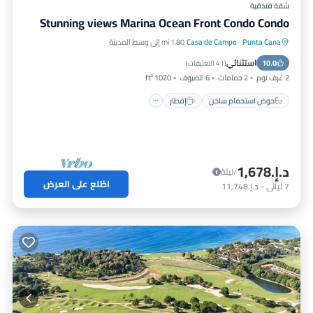
شقة فندقية
Stunning views Marina Ocean Front Condo Condo
Punta Cana
·
Casa de Campo
1.80 mi إلى وسط المدينة
حوض استحمام ساخن
إفطار
استثنائي
10.0
موقف سيارات
مسبح
(
41 التعليقات
)
2 غرف نوم
2 حمامات
6 الضيوف
1020 ft²
حوض استحمام ساخن
إفطار
د.إ.‏1,678
/ليلة
اطّلع على العرض
7
ليالي
-
د.إ.‏11,748