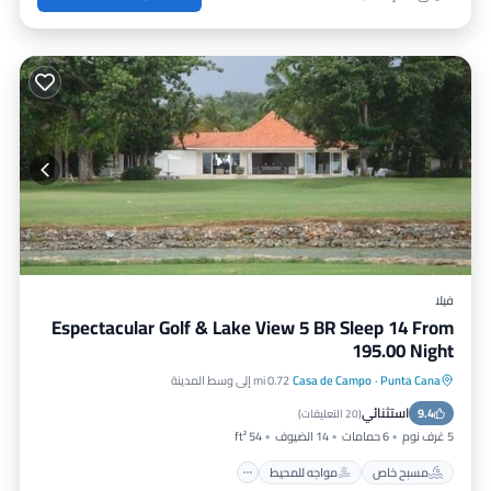
فيلا
Espectacular Golf & Lake View 5 BR Sleep 14 From
195.00 Night
Punta Cana
·
Casa de Campo
0.72 mi إلى وسط المدينة
مسبح خاص
مواجه للمحيط
موقف سيارات
استثنائي
9.4
مسبح
(
20 التعليقات
)
5 غرف نوم
6 حمامات
14 الضيوف
54 ft²
مسبح خاص
مواجه للمحيط