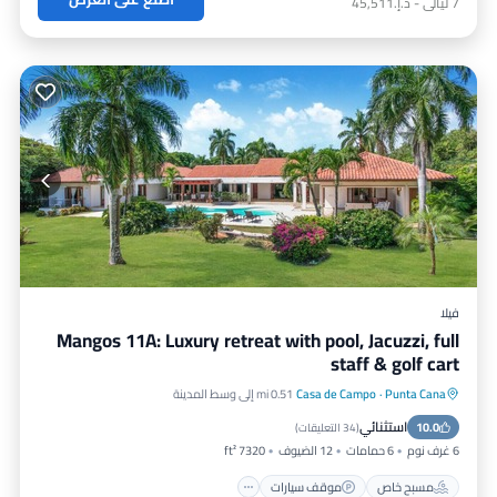
7
ليالي
-
د.إ.‏45,511
فيلا
Mangos 11A: Luxury retreat with pool, Jacuzzi, full
staff & golf cart
Punta Cana
·
Casa de Campo
0.51 mi إلى وسط المدينة
مسبح خاص
موقف سيارات
مسبح
استثنائي
10.0
شرفة / تراس
(
34 التعليقات
)
6 غرف نوم
6 حمامات
12 الضيوف
7320 ft²
مسبح خاص
موقف سيارات