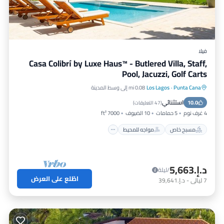
فيلا
Casa Colibrí by Luxe Haus™ - Butlered Villa, Staff,
Pool, Jacuzzi, Golf Carts
Punta Cana
·
Los Lagos
0.08 mi إلى وسط المدينة
مسبح خاص
مواجه للمحيط
استثنائي
10.0
حوض استحمام ساخن
إفطار
(
47 التعليقات
)
4 غرف نوم
5 حمامات
10 الضيوف
7000 ft²
مسبح خاص
مواجه للمحيط
د.إ.‏5,663
/ليلة
اطّلع على العرض
7
ليالي
-
د.إ.‏39,641