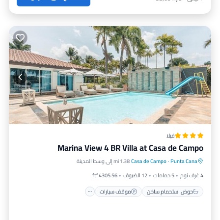
فيلا
Marina View 4 BR Villa at Casa de Campo
حوض استحمام ساخن
موقف سيارات
Punta Cana
·
Casa de Campo
1.38 mi إلى وسط المدينة
مسبح
مطبخ
4 غرف نوم
5 حمامات
12 الضيوف
4305.56 ft²
حوض استحمام ساخن
موقف سيارات