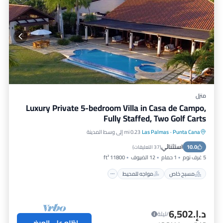
منزل
Luxury Private 5-bedroom Villa in Casa de Campo,
Fully Staffed, Two Golf Carts
Punta Cana
·
Las Palmas
0.23 mi إلى وسط المدينة
مسبح خاص
مواجه للمحيط
استثنائي
10.0
حوض استحمام ساخن
إفطار
(
37 التعليقات
)
5 غرف نوم
1 حمام
12 الضيوف
11800 ft²
مسبح خاص
مواجه للمحيط
د.إ.‏6,502
/ليلة
اطّلع على العرض