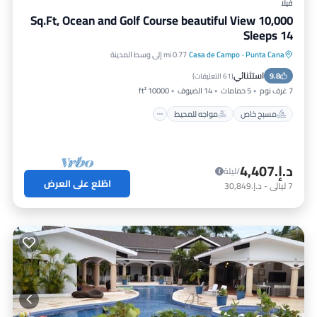
فيلا
10,000 Sq.Ft, Ocean and Golf Course beautiful View
Sleeps 14
Punta Cana
·
Casa de Campo
0.77 mi إلى وسط المدينة
مسبح خاص
مواجه للمحيط
استثنائي
9.8
حوض استحمام ساخن
إفطار
(
61 التعليقات
)
7 غرف نوم
5 حمامات
14 الضيوف
10000 ft²
مسبح خاص
مواجه للمحيط
د.إ.‏4,407
/ليلة
اطّلع على العرض
7
ليالي
-
د.إ.‏30,849