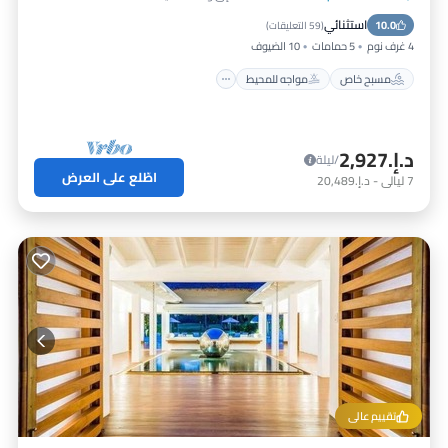
مسبح خاص
مواجه للمحيط
إفطار
استثنائي
10.0
موقف سيارات
(
59 التعليقات
)
4 غرف نوم
5 حمامات
10 الضيوف
مسبح خاص
مواجه للمحيط
د.إ.‏2,927
/ليلة
اطّلع على العرض
7
ليالي
-
د.إ.‏20,489
تقييم عالي