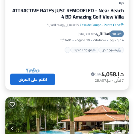
فيلا
ATTRACTIVE RATES JUST REMODELED - Near Beach
4 BD Amazing Golf View Villa
Punta Cana
·
Casa de Campo
0.55 mi إلى وسط المدينة
مسبح خاص
مواجه للمحيط
استثنائي
10.0
حوض استحمام ساخن
موقف سيارات
(
105 التعليقات
)
4 غرف نوم
4 حمامات
10 الضيوف
7481 ft²
مسبح خاص
مواجه للمحيط
د.إ.‏4,058
/ليلة
اطّلع على العرض
7
ليالي
-
د.إ.‏28,407