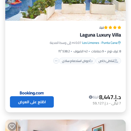
فيلا
Laguna Luxury Villa
شاطئ خاص
حوض استحمام ساخن
إفطار
Punta Cana
·
Los Limones
0.07 mi إلى وسط المدينة
موقف سيارات
8 غرف نوم
9 حمامات
42 الضيوف
538.2 ft²
شاطئ خاص
حوض استحمام ساخن
د.إ.‏8,447
/ليلة
اطّلع على العرض
7
ليالي
-
د.إ.‏59,127