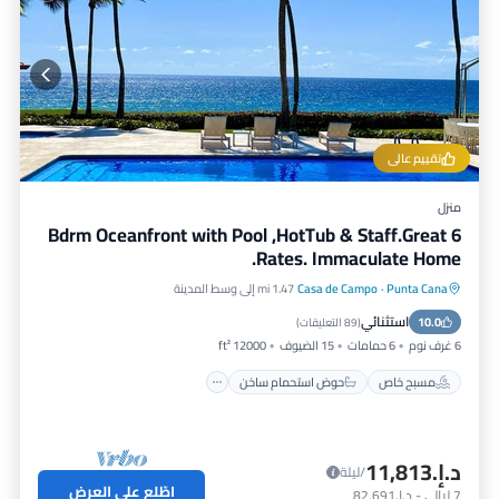
تقييم عالي
منزل
6 Bdrm Oceanfront with Pool ,HotTub & Staff.Great
Rates. Immaculate Home.
Punta Cana
·
Casa de Campo
1.47 mi إلى وسط المدينة
مسبح خاص
حوض استحمام ساخن
إفطار
استثنائي
10.0
موقف سيارات
(
89 التعليقات
)
6 غرف نوم
6 حمامات
15 الضيوف
12000 ft²
مسبح خاص
حوض استحمام ساخن
د.إ.‏11,813
/ليلة
اطّلع على العرض
7
ليالي
-
د.إ.‏82,691