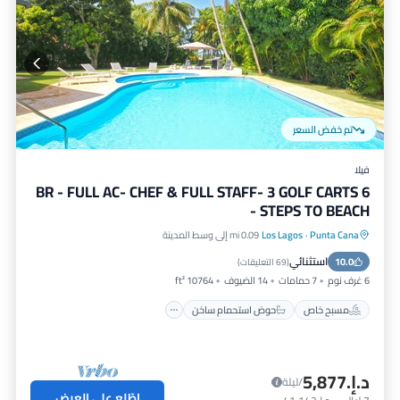
تم خفض السعر
فيلا
6 BR - FULL AC- CHEF & FULL STAFF- 3 GOLF CARTS
- STEPS TO BEACH
Punta Cana
·
Los Lagos
0.09 mi إلى وسط المدينة
مسبح خاص
حوض استحمام ساخن
استثنائي
10.0
موقف سيارات
مسبح
(
69 التعليقات
)
6 غرف نوم
7 حمامات
14 الضيوف
10764 ft²
مسبح خاص
حوض استحمام ساخن
د.إ.‏5,877
/ليلة
اطّلع على العرض