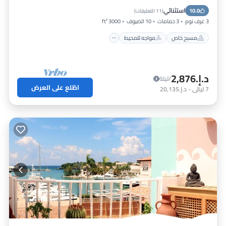
استثنائي
10.0
حوض استحمام ساخن
موقف سيارات
(
11 التعليقات
)
3 غرف نوم
3 حمامات
10 الضيوف
3000 ft²
مسبح خاص
مواجه للمحيط
د.إ.‏2,876
/ليلة
اطّلع على العرض
7
ليالي
-
د.إ.‏20,135