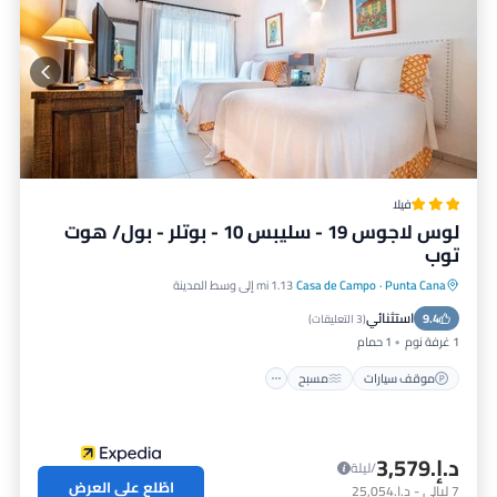
فيلا
لوس لاجوس 19 - سليبس 10 - بوتلر - بول/ هوت
توب
Punta Cana
·
Casa de Campo
1.13 mi إلى وسط المدينة
موقف سيارات
مسبح
شرفة / تراس
استثنائي
9.4
مطبخ
(
3 التعليقات
)
1 غرفة نوم
1 حمام
موقف سيارات
مسبح
د.إ.‏3,579
/ليلة
اطّلع على العرض
7
ليالي
-
د.إ.‏25,054