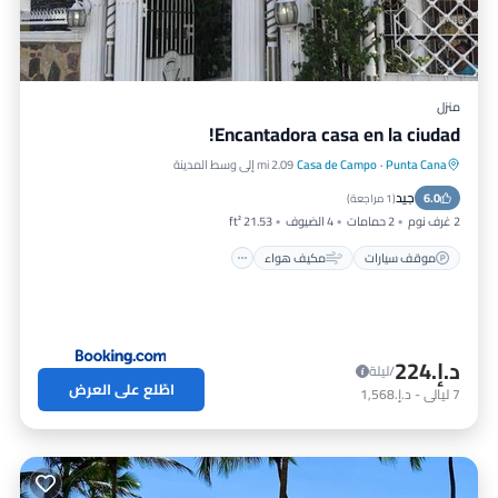
منزل
Encantadora casa en la ciudad!
Punta Cana
·
Casa de Campo
2.09 mi إلى وسط المدينة
موقف سيارات
مكيف هواء
جيد
6.0
مناسب للحيوانات الأليفة
مناسب للأطفال
(
1 مراجعة
)
2 غرف نوم
2 حمامات
4 الضيوف
21.53 ft²
موقف سيارات
مكيف هواء
د.إ.‏224
/ليلة
اطّلع على العرض
7
ليالي
-
د.إ.‏1,568