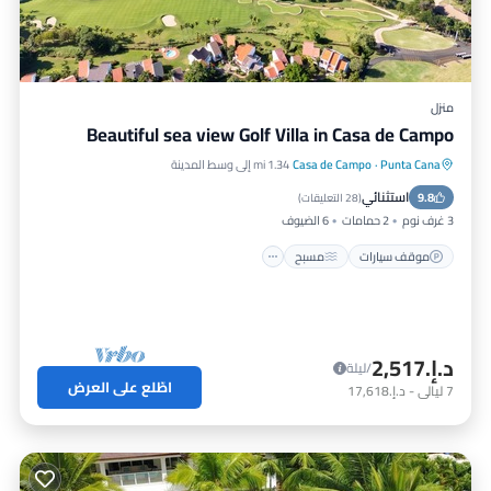
منزل
Beautiful sea view Golf Villa in Casa de Campo
Punta Cana
·
Casa de Campo
1.34 mi إلى وسط المدينة
موقف سيارات
مسبح
شرفة / تراس
استثنائي
9.8
مطبخ
(
28 التعليقات
)
3 غرف نوم
2 حمامات
6 الضيوف
موقف سيارات
مسبح
د.إ.‏2,517
/ليلة
اطّلع على العرض
7
ليالي
-
د.إ.‏17,618