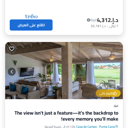
د.إ.‏4,312
/ليلة
اطّلع على العرض
7
ليالي
-
د.إ.‏30,181
تقييم عالي
فيلا
The view isn't just a feature—it’s the backdrop to
every memory you’ll make!
Punta Cana
·
Casa de Campo
1.04 mi إلى وسط المدينة