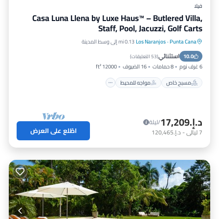
فيلا
Casa Luna Llena by Luxe Haus™ – Butlered Villa,
Staff, Pool, Jacuzzi, Golf Carts
Punta Cana
·
Los Naranjos
0.13 mi إلى وسط المدينة
مسبح خاص
مواجه للمحيط
استثنائي
10.0
حوض استحمام ساخن
إفطار
(
53 التعليقات
)
6 غرف نوم
8 حمامات
16 الضيوف
12000 ft²
مسبح خاص
مواجه للمحيط
د.إ.‏17,209
/ليلة
اطّلع على العرض
7
ليالي
-
د.إ.‏120,465