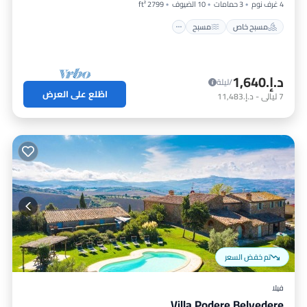
4 غرف نوم
3 حمامات
10 الضيوف
2799 ft²
مسبح خاص
مسبح
د.إ.‏1,640
/ليلة
اطّلع على العرض
7
ليالي
-
د.إ.‏11,483
تم خفض السعر
فيلا
Villa Podere Belvedere