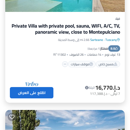
فيلا
Private Villa with private pool, sauna, WIFI, A/C, TV,
panoramic view, close to Montepulciano
Tuscany
·
Sarteano
2.66 mi إلى وسط المدينة
مسبح خاص
موقف سيارات
مسبح
ممتاز
8.0
سبا
(
1 مراجعة
)
13 غرف نوم
14 حمامات
26 الضيوف
11302 ft²
مسبح خاص
موقف سيارات
د.إ.‏16,770
/ليلة
اطّلع على العرض
7
ليالي
-
د.إ.‏117,388