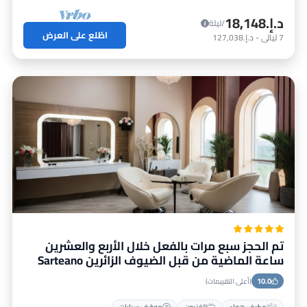
د.إ.‏18,148
/ليلة
اطّلع على العرض
7
ليالي
-
د.إ.‏127,038
تم الحجز سبع مرات بالفعل خلال الأربع والعشرين
ساعة الماضية من قبل الضيوف الزائرين Sarteano
10.0
(أعلى التقييمات)
مكيف هواء
تلفزيون
موقف سيارات