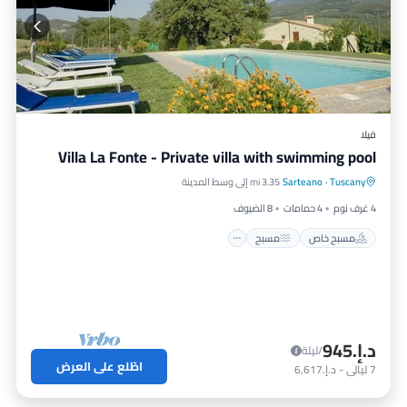
فيلا
Villa La Fonte - Private villa with swimming pool
مسبح خاص
مسبح
شرفة / تراس
Tuscany
·
Sarteano
3.35 mi إلى وسط المدينة
مطبخ
4 غرف نوم
4 حمامات
8 الضيوف
مسبح خاص
مسبح
د.إ.‏945
/ليلة
اطّلع على العرض
7
ليالي
-
د.إ.‏6,617