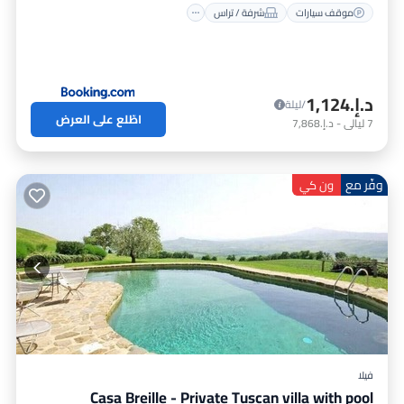
موقف سيارات
شرفة / تراس
د.إ.‏1,124
/ليلة
اطّلع على العرض
7
ليالي
-
د.إ.‏7,868
وفّر مع
ون كي
فيلا
Casa Breille - Private Tuscan villa with pool