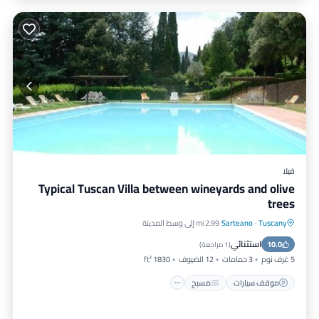
فيلا
Typical Tuscan Villa between wineyards and olive
trees
Tuscany
·
Sarteano
2.99 mi إلى وسط المدينة
موقف سيارات
مسبح
شرفة / تراس
استثنائي
10.0
مطبخ
(
1 مراجعة
)
5 غرف نوم
3 حمامات
12 الضيوف
1830 ft²
موقف سيارات
مسبح