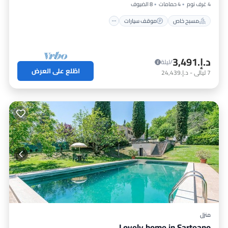
4 غرف نوم
4 حمامات
8 الضيوف
مسبح خاص
موقف سيارات
د.إ.‏3,491
/ليلة
اطّلع على العرض
7
ليالي
-
د.إ.‏24,439
منزل
Lovely home in Sarteano