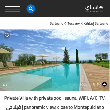
Sarteano إيجارات
Tuscany
Sarteano
8.0
(1 مراجعة)
1
/4
Private Villa with private pool, sauna, WIFI, A/C, TV,
panoramic view, close to Montepulciano | فيلا في