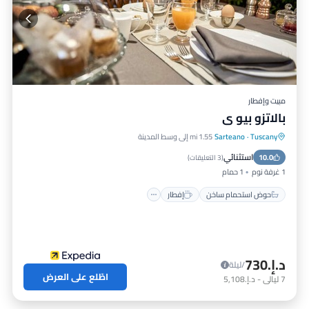
مبيت وإفطار
بالاتزو بيو ي
Tuscany
·
Sarteano
1.55 mi إلى وسط المدينة
حوض استحمام ساخن
إفطار
مسبح
استثنائي
10.0
سبا
(
3 التعليقات
)
1 غرفة نوم
1 حمام
حوض استحمام ساخن
إفطار
د.إ.‏730
/ليلة
اطّلع على العرض
7
ليالي
-
د.إ.‏5,108