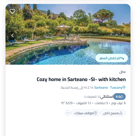
تم خفض السعر
منزل
Cozy home in Sarteano -SI- with kitchen
Tuscany
·
Sarteano
2.14 mi إلى وسط المدينة
مسبح خاص
موقف سيارات
مسبح
استثنائي
9.0
شرفة / تراس
(
2 التعليقات
)
6 غرف نوم
3 حمامات
12 الضيوف
3229 ft²
مسبح خاص
موقف سيارات