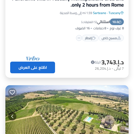
only 2 hours from Rome.
Tuscany
·
Sarteano
1.59 mi إلى وسط المدينة
مسبح خاص
إفطار
موقف سيارات
استثنائي
10.0
مسبح
(
5 التعليقات
)
8 غرف نوم
8 حمامات
16 الضيوف
مسبح خاص
إفطار
د.إ.‏3,743
/ليلة
اطّلع على العرض
7
ليالي
-
د.إ.‏26,204