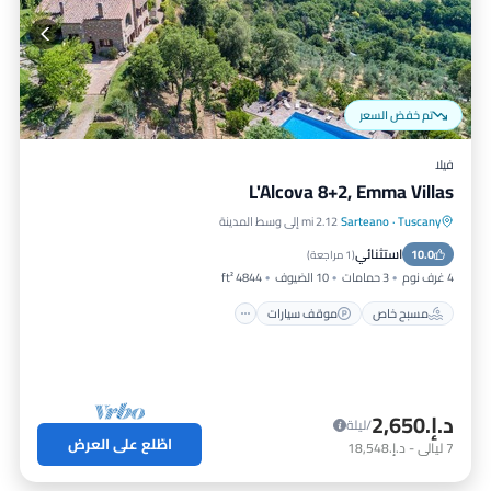
تم خفض السعر
فيلا
L'Alcova 8+2, Emma Villas
Tuscany
·
Sarteano
2.12 mi إلى وسط المدينة
مسبح خاص
موقف سيارات
مسبح
استثنائي
10.0
شرفة / تراس
(
1 مراجعة
)
4 غرف نوم
3 حمامات
10 الضيوف
4844 ft²
مسبح خاص
موقف سيارات
د.إ.‏2,650
/ليلة
اطّلع على العرض
7
ليالي
-
د.إ.‏18,548