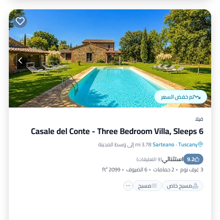
تم خفض السعر
فيلا
Casale del Conte - Three Bedroom Villa, Sleeps 6
Tuscany
·
Sarteano
3.78 mi إلى وسط المدينة
استثنائي
9.2
مسبح خاص
مسبح
مطبخ
إنترنت
(
9 التعليقات
)
3 غرف نوم
2 حمامات
6 الضيوف
2099 ft²
مسبح خاص
مسبح