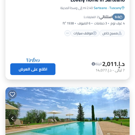
Tuscany
·
Sarteano
2.40 mi إلى وسط المدينة
مسبح خاص
موقف سيارات
مسبح
استثنائي
9.0
شرفة / تراس
(
2 التعليقات
)
4 غرف نوم
3 حمامات
6 الضيوف
1938 ft²
مسبح خاص
موقف سيارات
د.إ.‏2,011
/ليلة
اطّلع على العرض
7
ليالي
-
د.إ.‏14,077