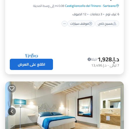
مسبح خاص
موقف سيارات
مسبح
Sarteano
·
Castiglioncello del Trinoro
0.08 mi إلى وسط المدينة
شرفة / تراس
6 غرف نوم
3 حمامات
12 الضيوف
مسبح خاص
موقف سيارات
د.إ.‏1,928
/ليلة
اطّلع على العرض
7
ليالي
-
د.إ.‏13,496