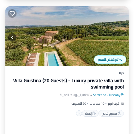
تم خفض السعر
فيلا
Villa Giustina (20 Guests) - Luxury private villa with
swimming pool
مسبح خاص
إفطار
موقف سيارات
Tuscany
·
Sarteano
1.84 mi إلى وسط المدينة
مسبح
10 غرف نوم
10 حمامات
20 الضيوف
مسبح خاص
إفطار