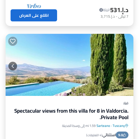
د.إ.‏531
/ليلة
اطّلع على العرض
7
ليالي
-
د.إ.‏3,715
فيلا
Spectacular views from this villa for 8 in Valdorcia.
Private Pool.
Tuscany
·
Sarteano
1.59 mi إلى وسط المدينة
مسبح خاص
موقف سيارات
مسبح
استثنائي
9.0
شرفة / تراس
(
4 التعليقات
)