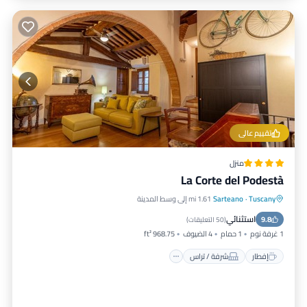
تقييم عالي
منزل
La Corte del Podestà
Tuscany
·
Sarteano
1.61 mi إلى وسط المدينة
إفطار
شرفة / تراس
مكيف هواء
استثنائي
9.8
إنترنت
(
50 التعليقات
)
1 غرفة نوم
1 حمام
4 الضيوف
968.75 ft²
إفطار
شرفة / تراس