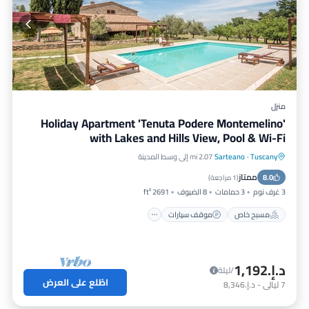
منزل
Holiday Apartment 'Tenuta Podere Montemelino'
with Lakes and Hills View, Pool & Wi-Fi
Tuscany
·
Sarteano
2.07 mi إلى وسط المدينة
مسبح خاص
موقف سيارات
مسبح
ممتاز
8.0
شرفة / تراس
(
1 مراجعة
)
3 غرف نوم
3 حمامات
8 الضيوف
2691 ft²
مسبح خاص
موقف سيارات
د.إ.‏1,192
/ليلة
اطّلع على العرض
7
ليالي
-
د.إ.‏8,346