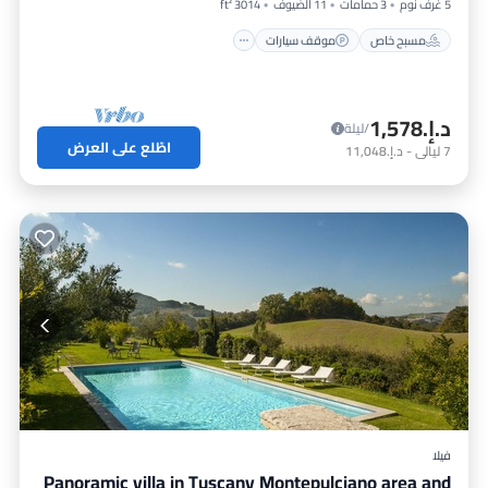
5 غرف نوم
3 حمامات
11 الضيوف
3014 ft²
مسبح خاص
موقف سيارات
د.إ.‏1,578
/ليلة
اطّلع على العرض
7
ليالي
-
د.إ.‏11,048
فيلا
Panoramic villa in Tuscany Montepulciano area and