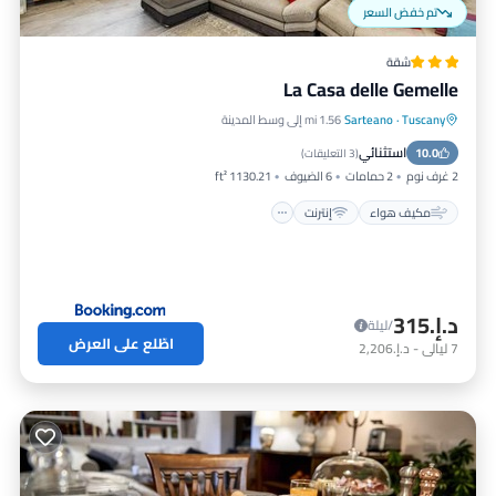
تم خفض السعر
شقة
La Casa delle Gemelle
Tuscany
·
Sarteano
1.56 mi إلى وسط المدينة
مكيف هواء
إنترنت
مناسب للأطفال
استثنائي
10.0
الأمن والسلامة
(
3 التعليقات
)
2 غرف نوم
2 حمامات
6 الضيوف
1130.21 ft²
مكيف هواء
إنترنت
د.إ.‏315
/ليلة
اطّلع على العرض
7
ليالي
-
د.إ.‏2,206