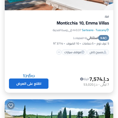
فيلا
Monticchia 10, Emma Villas
Tuscany
·
Sarteano
0.37 mi إلى وسط المدينة
مسبح خاص
موقف سيارات
مسبح
استثنائي
9.8
شرفة / تراس
(
6 التعليقات
)
5 غرف نوم
5 حمامات
10 الضيوف
3714 ft²
مسبح خاص
موقف سيارات
د.إ.‏7,574
/ليلة
اطّلع على العرض
7
ليالي
-
د.إ.‏53,020