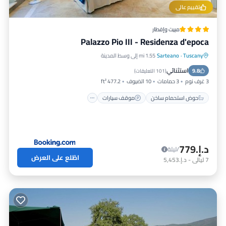
تقييم عالي
مبيت وإفطار
Palazzo Pio III - Residenza d'epoca
Tuscany
·
Sarteano
1.55 mi إلى وسط المدينة
حوض استحمام ساخن
موقف سيارات
سبا
استثنائي
9.8
مكيف هواء
(
101 التعليقات
)
3 غرف نوم
3 حمامات
10 الضيوف
477.2 ft²
حوض استحمام ساخن
موقف سيارات
د.إ.‏779
/ليلة
اطّلع على العرض
7
ليالي
-
د.إ.‏5,453