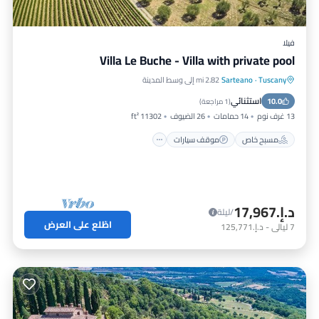
فيلا
Villa Le Buche - Villa with private pool
Tuscany
·
Sarteano
2.82 mi إلى وسط المدينة
مسبح خاص
موقف سيارات
مسبح
استثنائي
10.0
سبا
(
1 مراجعة
)
13 غرف نوم
14 حمامات
26 الضيوف
11302 ft²
مسبح خاص
موقف سيارات
د.إ.‏17,967
/ليلة
اطّلع على العرض
7
ليالي
-
د.إ.‏125,771