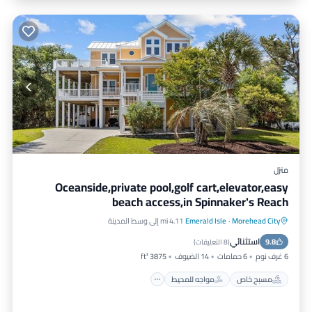
منزل
Oceanside,private pool,golf cart,elevator,easy
beach access,in Spinnaker's Reach
Morehead City
·
Emerald Isle
4.11 mi إلى وسط المدينة
مسبح خاص
مواجه للمحيط
استثنائي
9.8
حوض استحمام ساخن
موقف سيارات
(
8 التعليقات
)
6 غرف نوم
6 حمامات
14 الضيوف
3875 ft²
مسبح خاص
مواجه للمحيط