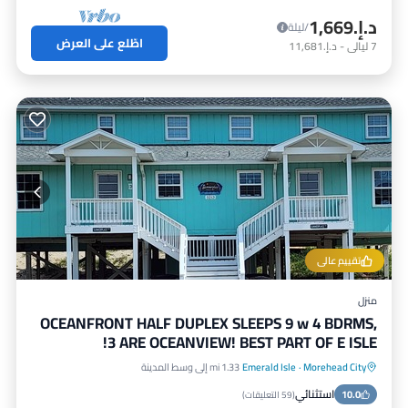
د.إ.‏1,669
/ليلة
اطّلع على العرض
7
ليالي
-
د.إ.‏11,681
تقييم عالي
منزل
OCEANFRONT HALF DUPLEX SLEEPS 9 w 4 BDRMS,
3 ARE OCEANVIEW! BEST PART OF E ISLE!
Morehead City
·
Emerald Isle
1.33 mi إلى وسط المدينة
مواجه للمحيط
موقف سيارات
استثنائي
10.0
إطلالة على المحيط
شرفة / تراس
(
59 التعليقات
)