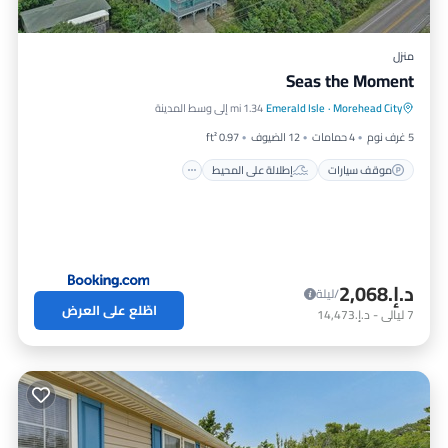
منزل
Seas the Moment
موقف سيارات
إطلالة على المحيط
إطلالة
Morehead City
·
Emerald Isle
1.34 mi إلى وسط المدينة
إنترنت
5 غرف نوم
4 حمامات
12 الضيوف
0.97 ft²
موقف سيارات
إطلالة على المحيط
د.إ.‏2,068
/ليلة
اطّلع على العرض
7
ليالي
-
د.إ.‏14,473