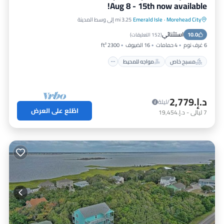
Aug 8 - 15th now available!
Morehead City
·
Emerald Isle
3.25 mi إلى وسط المدينة
مسبح خاص
مواجه للمحيط
موقف سيارات
استثنائي
10.0
مسبح
(
152 التعليقات
)
6 غرف نوم
4 حمامات
16 الضيوف
2300 ft²
مسبح خاص
مواجه للمحيط
د.إ.‏2,779
/ليلة
اطّلع على العرض
7
ليالي
-
د.إ.‏19,454