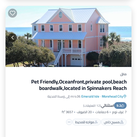
منزل
Pet Friendly,Oceanfront,private pool,beach
boardwalk,located in Spinnakers Reach
Morehead City
·
Emerald Isle
4.06 mi إلى وسط المدينة
مسبح خاص
مواجه للمحيط
موقف سيارات
استثنائي
9.2
مسبح
(
12 التعليقات
)
7 غرف نوم
6 حمامات
20 الضيوف
3657 ft²
مسبح خاص
مواجه للمحيط