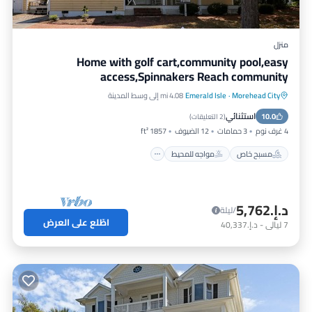
منزل
Home with golf cart,community pool,easy
access,Spinnakers Reach community
Morehead City
·
Emerald Isle
4.08 mi إلى وسط المدينة
مسبح خاص
مواجه للمحيط
موقف سيارات
استثنائي
10.0
مسبح
(
2 التعليقات
)
4 غرف نوم
3 حمامات
12 الضيوف
1857 ft²
مسبح خاص
مواجه للمحيط
د.إ.‏5,762
/ليلة
اطّلع على العرض
7
ليالي
-
د.إ.‏40,337