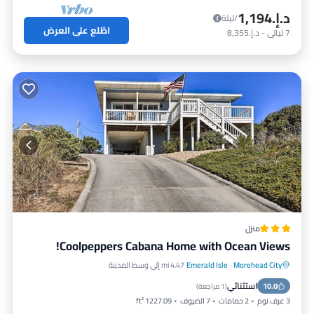
د.إ.‏1,194
/ليلة
اطّلع على العرض
7
ليالي
-
د.إ.‏8,355
منزل
Coolpeppers Cabana Home with Ocean Views!
Morehead City
·
Emerald Isle
4.47 mi إلى وسط المدينة
موقف سيارات
إطلالة على المحيط
إطلالة
استثنائي
10.0
إنترنت
(
1 مراجعة
)
3 غرف نوم
2 حمامات
7 الضيوف
1227.09 ft²