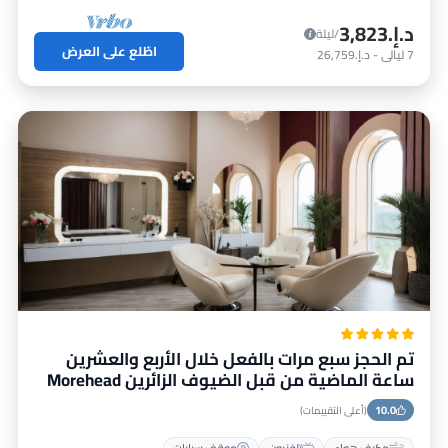
د.إ.‏3,823
/ليلة
اطّلع على العرض
7
ليالي
-
د.إ.‏26,759
تم الحجز سبع مرات بالفعل خلال الأربع والعشرين
ساعة الماضية من قبل الضيوف الزائرين Morehead
City, North Carolina
10.0
(أعلى التقييمات)
مكيف هواء
تلفزيون
موقف سيارات