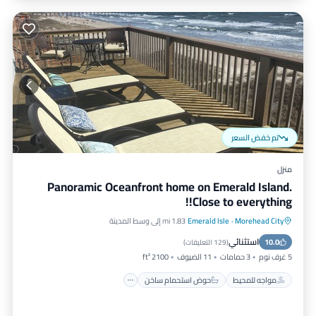
تم خفض السعر
منزل
Panoramic Oceanfront home on Emerald Island.
Close to everything!!
Morehead City
·
Emerald Isle
1.83 mi إلى وسط المدينة
مواجه للمحيط
حوض استحمام ساخن
استثنائي
10.0
موقف سيارات
إطلالة على المحيط
(
129 التعليقات
)
5 غرف نوم
3 حمامات
11 الضيوف
2100 ft²
مواجه للمحيط
حوض استحمام ساخن