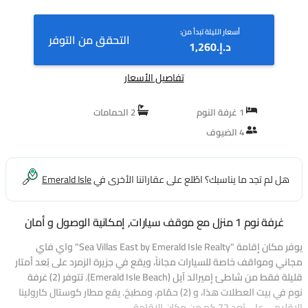
أسعار الليلة تبدأ من:
التحقق من التوفر
د.إ.‏1,260
تفاصيل الأسعار
1 غرفة النوم
2 الحمامات
4 الضيوف
هل لم تجد ما يناسبك؟ اطّلع على عقاراتنا الأخرى في
Emerald Isle
غرفة نوم 1 منزل مع موقف سيارات, إمكانية الوصول و أمان
يوفر مكان إقامة "Sea Villas East by Emerald Isle Realty" واي فاي
مجاني ومواقف خاصة للسيارات مجاناً، ويقع في جزيرة الزمرد على بُعد أمتار
قليلة فقط من شاطئ إميرالد آيل (Emerald Isle Beach). تتوفر (2) غرفة
نوم في بيت العطلات هذا، و (2) حمّام، ومطبخ. يقع مطار كوستال كارولينا
الإقليمي على بُعد 72 كم من مكان الإقامة.