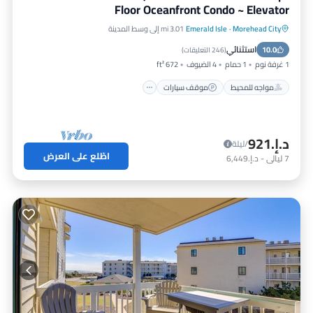
Floor Oceanfront Condo ~ Elevator
Morehead City
·
Emerald Isle
3.01 mi إلى وسط المدينة
مواجه للمحيط
موقف سيارات
مسبح
استثنائي
10.0
إطلالة على المحيط
(
246 التعليقات
)
1 غرفة نوم
1 حمام
4 الضيوف
672 ft²
مواجه للمحيط
موقف سيارات
د.إ.‏921
/ليلة
اطّلع على العرض
7
ليالي
-
د.إ.‏6,449