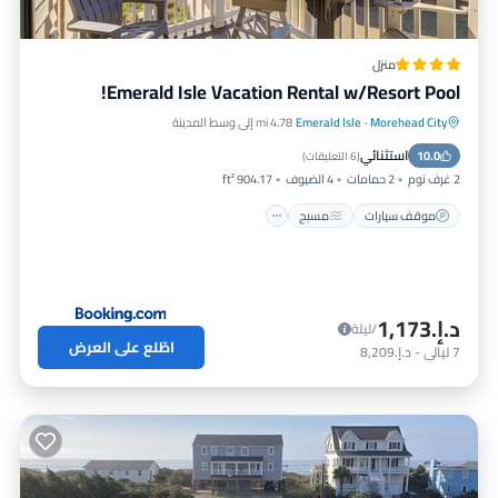
منزل
Emerald Isle Vacation Rental w/Resort Pool!
Morehead City
·
Emerald Isle
4.78 mi إلى وسط المدينة
موقف سيارات
مسبح
إطلالة
استثنائي
10.0
إنترنت
(
6 التعليقات
)
2 غرف نوم
2 حمامات
4 الضيوف
904.17 ft²
موقف سيارات
مسبح
د.إ.‏1,173
/ليلة
اطّلع على العرض
7
ليالي
-
د.إ.‏8,209