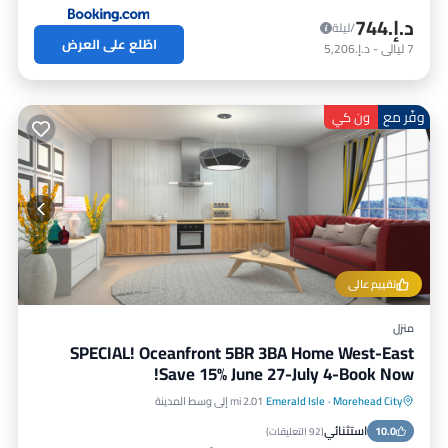
د.إ.‏744
/ليلة
اطّلع على العرض
7
ليالي
-
د.إ.‏5,206
وفّر مع
ون كي
تقييم عالي
منزل
SPECIAL! Oceanfront 5BR 3BA Home West-East
Save 15% June 27-July 4-Book Now!
Morehead City
·
Emerald Isle
2.01 mi إلى وسط المدينة
مواجه للمحيط
حوض استحمام ساخن
استثنائي
10.0
إطلالة على المحيط
شرفة / تراس
(
92 التعليقات
)