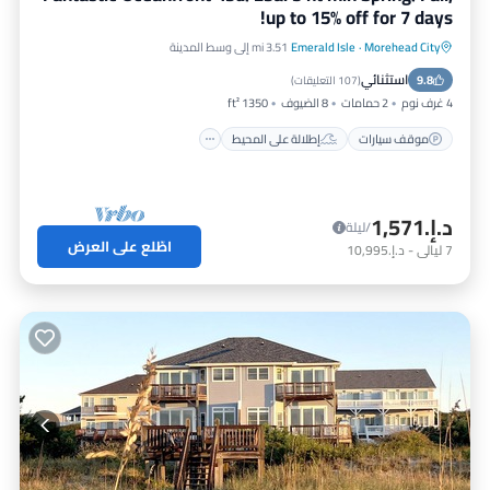
up to 15% off for 7 days!
Morehead City
·
Emerald Isle
3.51 mi إلى وسط المدينة
موقف سيارات
إطلالة على المحيط
استثنائي
9.8
شرفة / تراس
إطلالة
(
107 التعليقات
)
4 غرف نوم
2 حمامات
8 الضيوف
1350 ft²
موقف سيارات
إطلالة على المحيط
د.إ.‏1,571
/ليلة
اطّلع على العرض
7
ليالي
-
د.إ.‏10,995