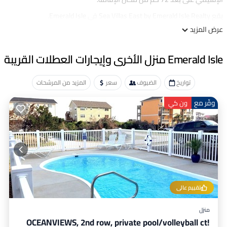
يقع Sea Villas East by Emerald Isle Realty في Emerald Isle.
عرض المزيد
هذا 1 غرفة نوم منزل مناسب للسياح والمسافرين. يضم عدة وسائل راحة
تضمن لك الراحة، وتشمل: موقف سيارات, إمكانية الوصول, أمان/سلامة,
وغيرها الكثير. هذا عقار بتقييم نجومي جيد . تزور Emerald Isle وتحتاج إلى
Emerald Isle منزل الأخرى وإيجارات العطلات القريبة
مكان للإقامة؟ سواء للعمل أو للترفيه، فكّر في الإقامة في هذا منزل في
زيارتك القادمة، ستنبهر به بالتأكيد.
تواريخ
الضيوف
سعر
المزيد من المرشحات
يمكنك الاطلاع على المراجعات ووصف هذا 1 غرفة نوم منزل إذا أردت
وفّر مع
ون كي
معرفة المزيد عن هذا المكان التابع لـ كاساي في Emerald Isle
. هذه
التفاصيل أصلية، إذ يقدمها شريكنا، booking.com.
يتميز Sea Villas East by Emerald Isle Realty في Emerald Isle بتجهيز
كامل وجميع المرافق المذكورة أدناه. يرجى ملاحظة أن booking.com
شاركنا هذه التفاصيل بخصوص “Sea Villas East by Emerald Isle Realty”.
نعتمد حصريًا على ما شاركوه معنا ويُعتبر “دقيقًا”. إذا كان لديك أي
استفسار بشأن المعلومات أو دقة وصف هذا منزل، أخبرنا.
تقييم عالي
منزل
OCEANVIEWS, 2nd row, private pool/volleyball ct!