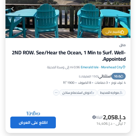
تقييم عالي
منزل
2ND ROW. See/Hear the Ocean, 1 Min to Surf. Well-
Appointed.
Morehead City
·
Emerald Isle
0.96 mi إلى وسط المدينة
مواجه للمحيط
حوض استحمام ساخن
استثنائي
10.0
موقف سيارات
إطلالة على المحيط
(
150 التعليقات
)
4 غرف نوم
3 حمامات
8 الضيوف
1900 ft²
مواجه للمحيط
حوض استحمام ساخن
د.إ.‏2,058
/ليلة
اطّلع على العرض
7
ليالي
-
د.إ.‏14,406