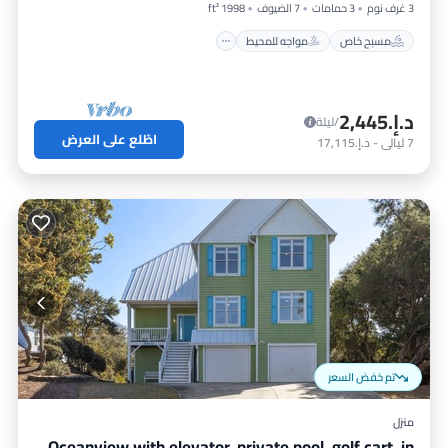
3 غرف نوم
3 حمامات
7 الضيوف
1998 ft²
مسبح خاص
مواجه للمحيط
د.إ.‏2,445
/ليلة
اطّلع على العرض
7
ليالي
-
د.إ.‏17,115
تم خفض السعر
منزل
Oceanview with elevator, private pool, golf cart, in