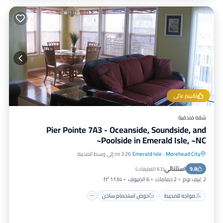
تقييم عالي
شقة فندقية
Pier Pointe 7A3 - Oceanside, Soundside, and
Poolside in Emerald Isle, ~NC~
Morehead City
·
Emerald Isle
3.26 mi إلى وسط المدينة
مواجه للمحيط
حوض استحمام ساخن
استثنائي
9.8
موقف سيارات
مسبح
(
63 التعليقات
)
2 غرف نوم
2 حمامات
6 الضيوف
1134 ft²
مواجه للمحيط
حوض استحمام ساخن