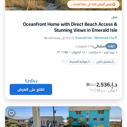
ضمن أفضل 20% في Emerald Isle
منزل
Oceanfront Home with Direct Beach Access &
Stunning Views in Emerald Isle
Morehead City
·
Emerald Isle
4.12 mi إلى وسط المدينة
مسبح خاص
مواجه للمحيط
استثنائي
9.8
حوض استحمام ساخن
موقف سيارات
(
179 التعليقات
)
4 غرف نوم
4 حمامات
12 الضيوف
1798 ft²
مسبح خاص
مواجه للمحيط
د.إ.‏2,536
/ليلة
اطّلع على العرض
7
ليالي
-
د.إ.‏17,755