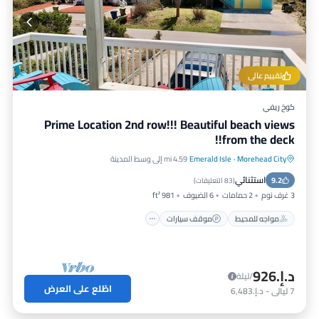
تقييم عالي
كوخ ريفي
Prime Location 2nd row!!! Beautiful beach views
from the deck!!
Morehead City
·
Emerald Isle
4.59 mi إلى وسط المدينة
مواجه للمحيط
موقف سيارات
استثنائي
9.2
إطلالة على المحيط
شرفة / تراس
(
83 التعليقات
)
3 غرف نوم
2 حمامات
6 الضيوف
981 ft²
مواجه للمحيط
موقف سيارات
د.إ.‏926
/ليلة
اطّلع على العرض
7
ليالي
-
د.إ.‏6,483