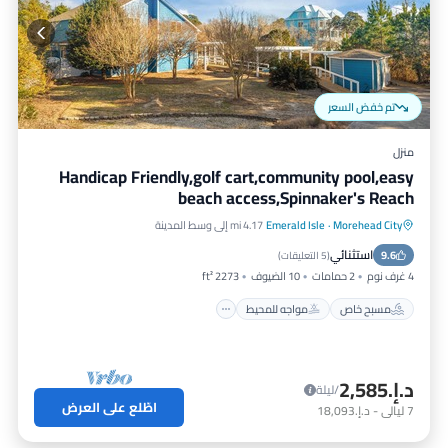
تم خفض السعر
منزل
Handicap Friendly,golf cart,community pool,easy
beach access,Spinnaker's Reach
Morehead City
·
Emerald Isle
4.17 mi إلى وسط المدينة
مسبح خاص
مواجه للمحيط
موقف سيارات
استثنائي
9.6
مسبح
(
5 التعليقات
)
4 غرف نوم
2 حمامات
10 الضيوف
2273 ft²
مسبح خاص
مواجه للمحيط
د.إ.‏2,585
/ليلة
اطّلع على العرض
7
ليالي
-
د.إ.‏18,093