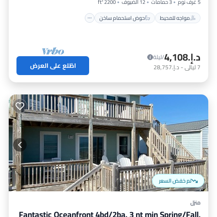
5 غرف نوم
3 حمامات
12 الضيوف
2200 ft²
مواجه للمحيط
حوض استحمام ساخن
د.إ.‏4,108
/ليلة
اطّلع على العرض
7
ليالي
-
د.إ.‏28,757
تم خفض السعر
منزل
Fantastic Oceanfront 4bd/2ba. 3 nt min Spring/Fall,