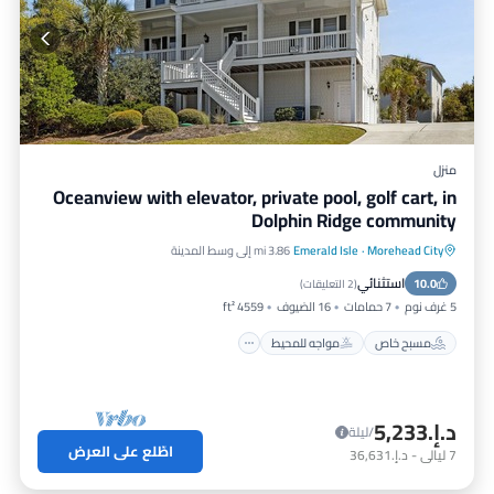
منزل
Oceanview with elevator, private pool, golf cart, in
Dolphin Ridge community
Morehead City
·
Emerald Isle
3.86 mi إلى وسط المدينة
مسبح خاص
مواجه للمحيط
موقف سيارات
استثنائي
10.0
مسبح
(
2 التعليقات
)
5 غرف نوم
7 حمامات
16 الضيوف
4559 ft²
مسبح خاص
مواجه للمحيط
د.إ.‏5,233
/ليلة
اطّلع على العرض
7
ليالي
-
د.إ.‏36,631