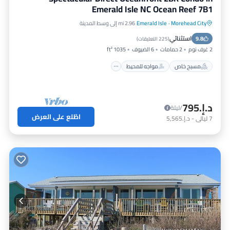
Emerald Isle NC Ocean Reef 7B1
Morehead City
·
Emerald Isle
2.96 mi إلى وسط المدينة
مسبح خاص
مواجه للمحيط
استثنائي
9.8
حوض استحمام ساخن
موقف سيارات
(
225 التعليقات
)
2 غرف نوم
2 حمامات
6 الضيوف
1035 ft²
مسبح خاص
مواجه للمحيط
د.إ.‏795
/ليلة
اطّلع على العرض
7
ليالي
-
د.إ.‏5,565