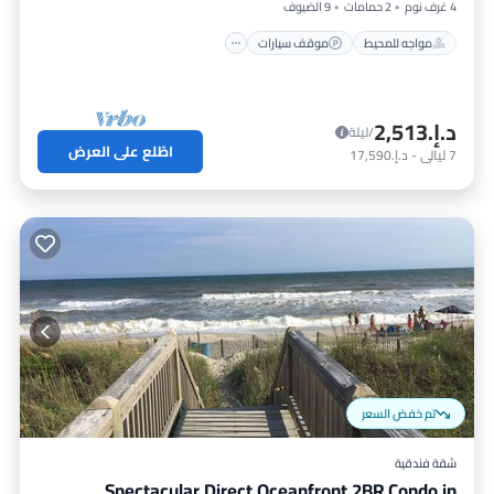
4 غرف نوم
2 حمامات
9 الضيوف
مواجه للمحيط
موقف سيارات
د.إ.‏2,513
/ليلة
اطّلع على العرض
7
ليالي
-
د.إ.‏17,590
تم خفض السعر
شقة فندقية
Spectacular Direct Oceanfront 2BR Condo in