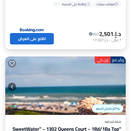
موقف سيارات
إطلالة على المحيط
د.إ.‏2,501
/ليلة
اطّلع على العرض
7
ليالي
-
د.إ.‏17,507
وفّر مع
ون كي
تم خفض السعر
شقة فندقية
"SweetWater" ~ 1302 Queens Court ~ 1Bd/1Ba Top