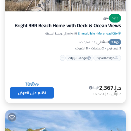
جديد
منزل
Bright 3BR Beach Home with Deck & Ocean Views
Morehead City
·
Emerald Isle
4.46 mi إلى وسط المدينة
مواجه للمحيط
موقف سيارات
استثنائي
9.6
إطلالة على المحيط
شرفة / تراس
(
17 التعليقات
)
3 غرف نوم
2 حمامات
8 الضيوف
مواجه للمحيط
موقف سيارات
د.إ.‏2,367
/ليلة
اطّلع على العرض
7
ليالي
-
د.إ.‏16,570