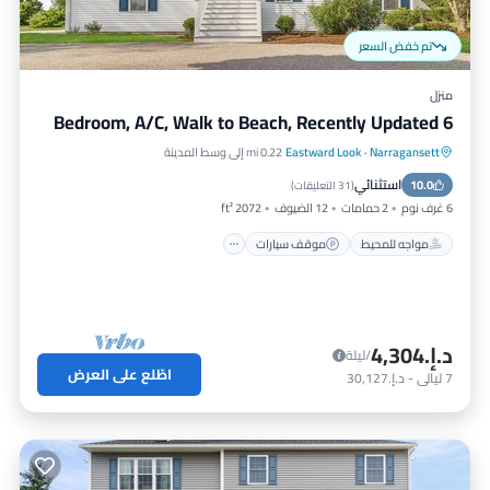
تم خفض السعر
منزل
6 Bedroom, A/C, Walk to Beach, Recently Updated
Narragansett
·
Eastward Look
0.22 mi إلى وسط المدينة
مواجه للمحيط
موقف سيارات
استثنائي
10.0
إطلالة على المحيط
شرفة / تراس
(
31 التعليقات
)
6 غرف نوم
2 حمامات
12 الضيوف
2072 ft²
مواجه للمحيط
موقف سيارات
د.إ.‏4,304
/ليلة
اطّلع على العرض
7
ليالي
-
د.إ.‏30,127