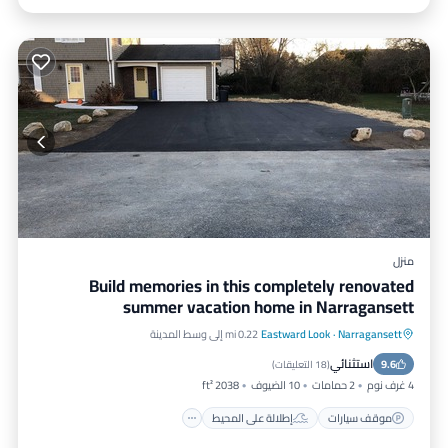
منزل
Build memories in this completely renovated
summer vacation home in Narragansett
Narragansett
·
Eastward Look
0.22 mi إلى وسط المدينة
موقف سيارات
إطلالة على المحيط
استثنائي
9.6
شرفة / تراس
إطلالة
(
18 التعليقات
)
4 غرف نوم
2 حمامات
10 الضيوف
2038 ft²
موقف سيارات
إطلالة على المحيط