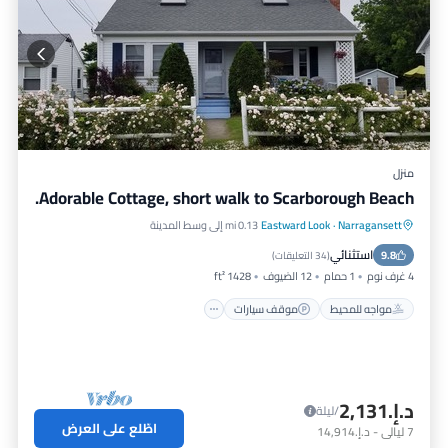
منزل
Adorable Cottage, short walk to Scarborough Beach.
Narragansett
·
Eastward Look
0.13 mi إلى وسط المدينة
مواجه للمحيط
موقف سيارات
استثنائي
9.8
إطلالة على المحيط
شرفة / تراس
(
34 التعليقات
)
4 غرف نوم
1 حمام
12 الضيوف
1428 ft²
مواجه للمحيط
موقف سيارات
د.إ.‏2,131
/ليلة
اطّلع على العرض
7
ليالي
-
د.إ.‏14,914