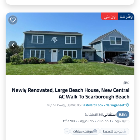
وفّر مع
ون كي
منزل
Newly Renovated, Large Beach House, New Central
AC Walk To Scarborough Beach
Narragansett
·
Eastward Look
0.05 mi إلى وسط المدينة
مواجه للمحيط
موقف سيارات
استثنائي
9.8
إطلالة على المحيط
شرفة / تراس
(
39 التعليقات
)
5 غرف نوم
3 حمامات
15 الضيوف
2700 ft²
مواجه للمحيط
موقف سيارات