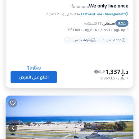
We only live once.............!
Narragansett
·
Eastward Look
0.14 mi إلى وسط المدينة
موقف سيارات
شرفة / تراس
مطبخ
استثنائي
9.2
مكيف هواء
(
62 التعليقات
)
3 غرف نوم
1 حمام
6 الضيوف
1300 ft²
موقف سيارات
شرفة / تراس
د.إ.‏1,337
/ليلة
اطّلع على العرض
7
ليالي
-
د.إ.‏9,361