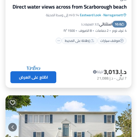
Direct water views across from Scarborough beach
Narragansett
·
Eastward Look
0.14 mi إلى وسط المدينة
موقف سيارات
إطلالة على المحيط
استثنائي
10.0
شرفة / تراس
إطلالة
(
32 التعليقات
)
4 غرف نوم
2 حمامات
8 الضيوف
1500 ft²
موقف سيارات
إطلالة على المحيط
د.إ.‏3,013
/ليلة
اطّلع على العرض
7
ليالي
-
د.إ.‏21,088