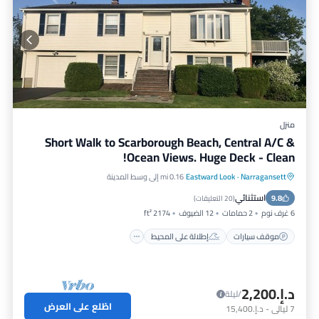
منزل
Short Walk to Scarborough Beach, Central A/C &
Ocean Views. Huge Deck - Clean!
Narragansett
·
Eastward Look
0.16 mi إلى وسط المدينة
موقف سيارات
إطلالة على المحيط
استثنائي
9.8
شرفة / تراس
إطلالة
(
20 التعليقات
)
6 غرف نوم
2 حمامات
12 الضيوف
2174 ft²
موقف سيارات
إطلالة على المحيط
د.إ.‏2,200
/ليلة
اطّلع على العرض
7
ليالي
-
د.إ.‏15,400