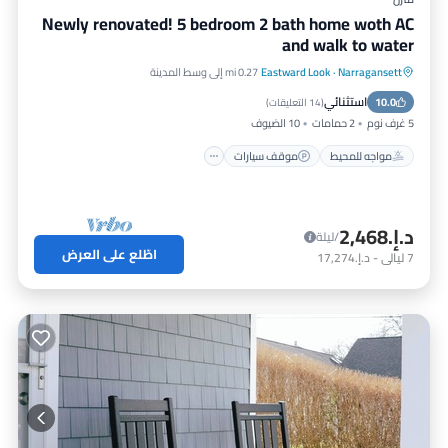
Newly renovated! 5 bedroom 2 bath home woth AC
and walk to water
Narragansett
·
Eastward Look
0.27 mi إلى وسط المدينة
مواجه للمحيط
موقف سيارات
استثنائي
10.0
إطلالة على المحيط
شرفة / تراس
(
14 التعليقات
)
5 غرف نوم
2 حمامات
10 الضيوف
مواجه للمحيط
موقف سيارات
د.إ.‏2,468
/ليلة
اطّلع على العرض
7
ليالي
-
د.إ.‏17,274