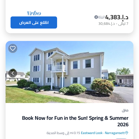
د.إ.‏4,383
/ليلة
اطّلع على العرض
7
ليالي
-
د.إ.‏30,684
منزل
Book Now for Fun in the Sun! Spring & Summer
2026
Narragansett
·
Eastward Look
0.15 mi إلى وسط المدينة
مواجه للمحيط
حوض استحمام ساخن