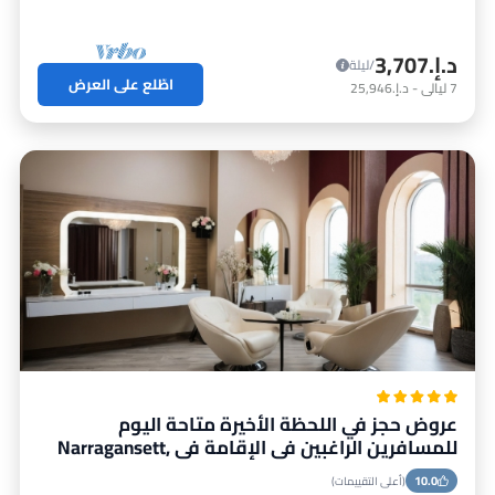
د.إ.‏3,707
/ليلة
اطّلع على العرض
7
ليالي
-
د.إ.‏25,946
عروض حجز في اللحظة الأخيرة متاحة اليوم
للمسافرين الراغبين في الإقامة في Narragansett,
Rhode Island
10.0
(أعلى التقييمات)