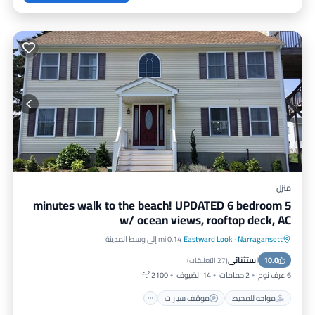
منزل
5 minutes walk to the beach! UPDATED 6 bedroom
w/ ocean views, rooftop deck, AC
Narragansett
·
Eastward Look
0.14 mi إلى وسط المدينة
مواجه للمحيط
موقف سيارات
استثنائي
10.0
إطلالة على المحيط
شرفة / تراس
(
27 التعليقات
)
6 غرف نوم
2 حمامات
14 الضيوف
2100 ft²
مواجه للمحيط
موقف سيارات