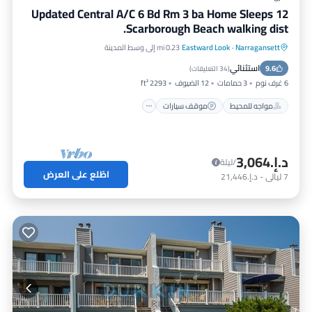
Updated Central A/C 6 Bd Rm 3 ba Home Sleeps 12
Scarborough Beach walking dist.
Narragansett
·
Eastward Look
0.23 mi إلى وسط المدينة
مواجه للمحيط
موقف سيارات
استثنائي
9.6
إطلالة على المحيط
شرفة / تراس
(
34 التعليقات
)
6 غرف نوم
3 حمامات
12 الضيوف
2293 ft²
مواجه للمحيط
موقف سيارات
د.إ.‏3,064
/ليلة
اطّلع على العرض
7
ليالي
-
د.إ.‏21,446