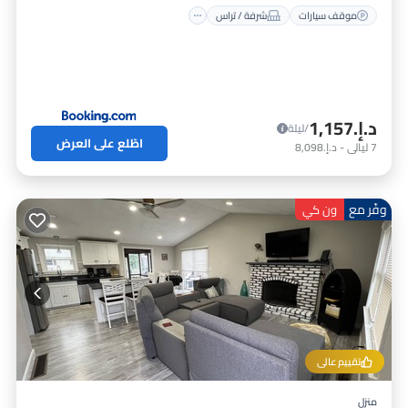
موقف سيارات
شرفة / تراس
د.إ.‏1,157
/ليلة
اطّلع على العرض
7
ليالي
-
د.إ.‏8,098
وفّر مع
ون كي
تقييم عالي
منزل