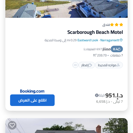
فندق
Scarborough Beach Motel
Narragansett
·
Eastward Look
0.29 mi إلى وسط المدينة
مواجه للمحيط
إفطار
موقف سيارات
ممتاز
8.4
التزلج
(
697 التعليقات
)
7 حمامات
233.73 ft²
مواجه للمحيط
إفطار
د.إ.‏951
/ليلة
اطّلع على العرض
7
ليالي
-
د.إ.‏6,658