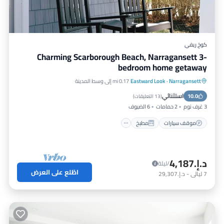
كوخ ريفي
Charming Scarborough Beach, Narragansett 3-
bedroom home getaway
Narragansett
·
Eastward Look
0.17 mi إلى وسط المدينة
موقف سيارات
مطبخ
مكيف هواء
استثنائي
10.0
إنترنت
(
13 التعليقات
)
3 غرف نوم
2 حمامات
6 الضيوف
موقف سيارات
مطبخ
د.إ.‏4,187
/ليلة
اطّلع على العرض
7
ليالي
-
د.إ.‏29,307