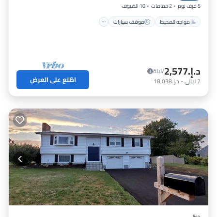
5 غرف نوم
2 حمامات
10 الضيوف
مواجه للمحيط
موقف سيارات
د.إ.‏2,577
/ليلة
اطّلع على العرض
7
ليالي
-
د.إ.‏18,038
منزل