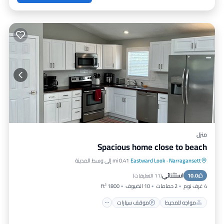
منزل
Spacious home close to beach
Narragansett
·
Eastward Look
0.41 mi إلى وسط المدينة
مواجه للمحيط
موقف سيارات
استثنائي
10.0
إطلالة على المحيط
شرفة / تراس
(
11 التعليقات
)
4 غرف نوم
2 حمامات
10 الضيوف
1800 ft²
مواجه للمحيط
موقف سيارات