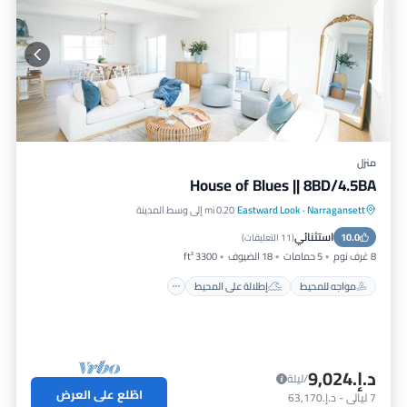
منزل
House of Blues || 8BD/4.5BA
Narragansett
·
Eastward Look
0.20 mi إلى وسط المدينة
مواجه للمحيط
إطلالة على المحيط
استثنائي
10.0
شرفة / تراس
إطلالة
(
11 التعليقات
)
8 غرف نوم
5 حمامات
18 الضيوف
3300 ft²
مواجه للمحيط
إطلالة على المحيط
د.إ.‏9,024
/ليلة
اطّلع على العرض
7
ليالي
-
د.إ.‏63,170