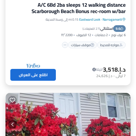
A/C 6Bd 2ba sleeps 12 walking distance
Scarborough Beach Bonus rec-room w/bar
Narragansett
·
Eastward Look
0.15 mi إلى وسط المدينة
مواجه للمحيط
موقف سيارات
استثنائي
9.6
إطلالة على المحيط
شرفة / تراس
(
27 التعليقات
)
6 غرف نوم
2 حمامات
12 الضيوف
2200 ft²
مواجه للمحيط
موقف سيارات
د.إ.‏3,518
/ليلة
اطّلع على العرض
7
ليالي
-
د.إ.‏24,626