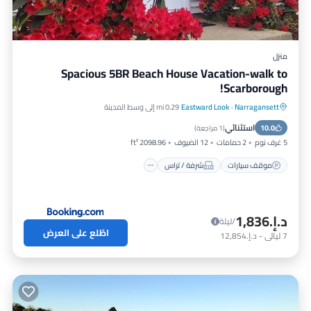
منزل
Spacious 5BR Beach House Vacation-walk to
Scarborough!
Narragansett
·
Eastward Look
0.29 mi إلى وسط المدينة
موقف سيارات
شرفة / تراس
إطلالة
استثنائي
10.0
مكيف هواء
(
1 مراجعة
)
5 غرف نوم
2 حمامات
12 الضيوف
2098.96 ft²
موقف سيارات
شرفة / تراس
د.إ.‏1,836
/ليلة
اطّلع على العرض
7
ليالي
-
د.إ.‏12,854