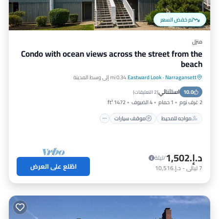
تم خفض السعر
منزل
Condo with ocean views across the street from the
beach
Narragansett
·
Eastward Look
0.34 mi إلى وسط المدينة
مواجه للمحيط
موقف سيارات
استثنائي
10.0
إطلالة على المحيط
شرفة / تراس
(
2 التعليقات
)
2 غرف نوم
1 حمام
4 الضيوف
1472 ft²
مواجه للمحيط
موقف سيارات
د.إ.‏1,502
/ليلة
اطّلع على العرض
7
ليالي
-
د.إ.‏10,516