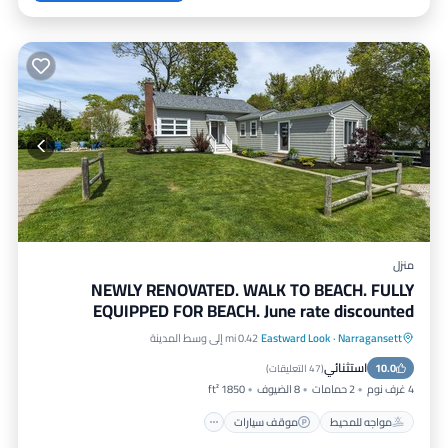
منزل
NEWLY RENOVATED. WALK TO BEACH. FULLY
EQUIPPED FOR BEACH. June rate discounted
Narragansett
·
Eastward Look
0.42 mi إلى وسط المدينة
مواجه للمحيط
موقف سيارات
استثنائي
10.0
إطلالة على المحيط
شرفة / تراس
(
47 التعليقات
)
4 غرف نوم
2 حمامات
8 الضيوف
1850 ft²
مواجه للمحيط
موقف سيارات