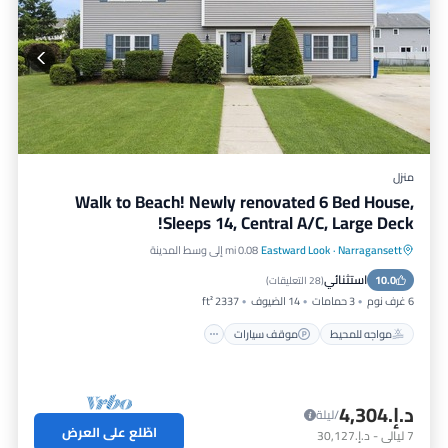
منزل
Walk to Beach! Newly renovated 6 Bed House,
Sleeps 14, Central A/C, Large Deck!
Narragansett
·
Eastward Look
0.08 mi إلى وسط المدينة
مواجه للمحيط
موقف سيارات
استثنائي
10.0
إطلالة على المحيط
شرفة / تراس
(
28 التعليقات
)
6 غرف نوم
3 حمامات
14 الضيوف
2337 ft²
مواجه للمحيط
موقف سيارات
د.إ.‏4,304
/ليلة
اطّلع على العرض
7
ليالي
-
د.إ.‏30,127