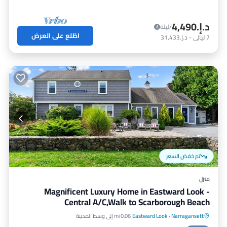
د.إ.‏4,490
/ليلة
اطّلع على العرض
7
ليالي
-
د.إ.‏31,433
تم خفض السعر
منزل
Magnificent Luxury Home in Eastward Look -
Central A/C,Walk to Scarborough Beach
Narragansett
·
Eastward Look
0.06 mi إلى وسط المدينة
مواجه للمحيط
موقف سيارات