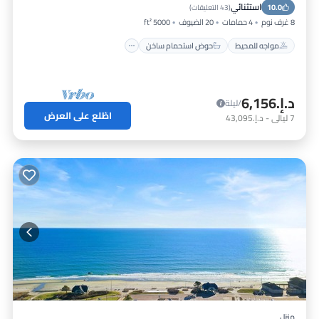
استثنائي
10.0
موقف سيارات
إطلالة على المحيط
(
43 التعليقات
)
8 غرف نوم
4 حمامات
20 الضيوف
5000 ft²
مواجه للمحيط
حوض استحمام ساخن
د.إ.‏6,156
/ليلة
اطّلع على العرض
7
ليالي
-
د.إ.‏43,095
منزل