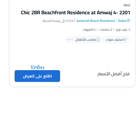
شقة
Chic 2BR Beachfront Residence at Amwaj 4- 2201
مكيف هواء
مناسب للأطفال
Dubai
·
Jumeirah Beach Residence
0.47 mi إلى وسط المدينة
غسيل ملابس
أغطية ومفروشات
2 غرف نوم
2 حمامات
4 الضيوف
مكيف هواء
مناسب للأطفال
فتح أفضل الأسعار
اطّلع على العرض