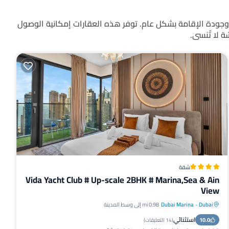
 اختيارها بعناية بناءً على تقييمات الضيوف وجودة الإقامة بشكل عام. توفر هذه العقارات إمكانية الوصول
 لا تُنسى.
شقة
Vida Yacht Club # Up-scale 2BHK # Marina,Sea & Ain
View
Dubai
·
Dubai Marina
0.98 mi إلى وسط المدينة
مواجه للمحيط
إفطار
موقف سيارات
استثنائي
10.0
مسبح
(
14 التعليقات
)