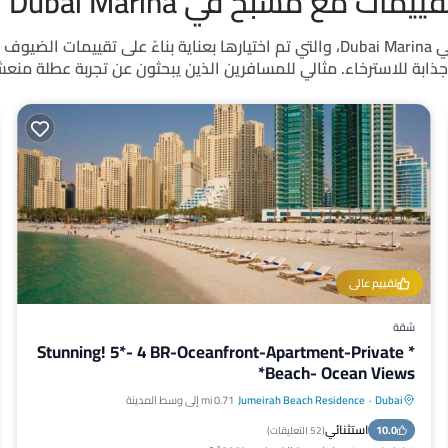
 مع مسبح في Dubai Marina
استكشف إيجارات العطلات مع حمامات السباحة الأعلى تقييمًا في Dubai Marina، والتي تم
ة للاسترخاء. مثالي للمسافرين الذين يبحثون عن تجربة عطلة منعشة
تقييم عالي
شقة
* Stunning! 5*- 4 BR-Oceanfront-Apartment-Private
Beach- Ocean Views*
Dubai
·
Jumeirah Beach Residence
0.71 mi إلى وسط المدينة
مواجه للمحيط
حوض استحمام ساخن
استثنائي
10.0
موقف سيارات
مسبح
(
52 التعليقات
)