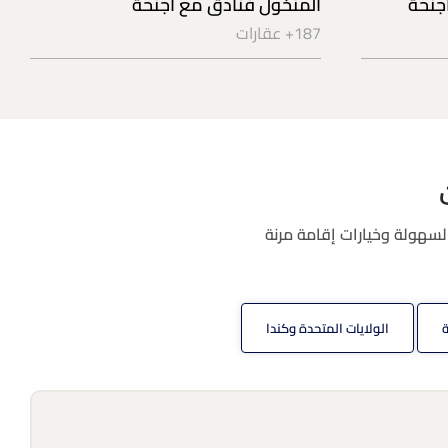
جنحة
المنخول فنادق مع أجنحة
187+ عقارات
لسهولة وخيارات إقامة مرنة
ة
الولايات المتحدة وكندا