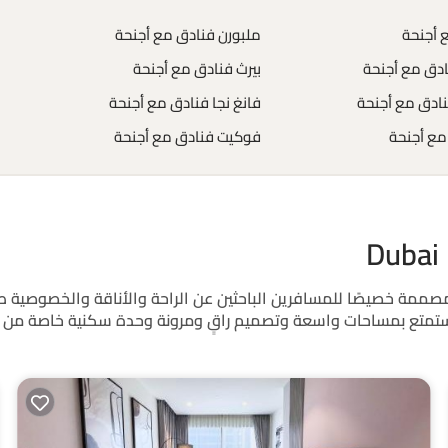
 أجنحة
ملبورن فنادق مع أجنحة
دق مع أجنحة
بيرث فنادق مع أجنحة
دق مع أجنحة
فانغ نجا فنادق مع أجنحة
مع أجنحة
فوكيت فنادق مع أجنحة
شف وحدات سكنية فاخرة من نوع فندق في Dubai Marina، مصممة خصيصًا للمسافرين الباحثين عن ال
. استمتع بمساحات واسعة وتصميم راقٍ ومرونة وحدة سكنية خاصة من ن