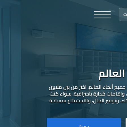
ت
العالم
 أنحاء العالم. اختر من بين ملايين
الإعلانات في أكثر من 90+ فنادق مع أجنحة وجهات حول العالم، تضم منازل وفيلات على طراز Airbnb، وإقامات مُدارة باحترافية. سواء كنت
 وتوفير المال، والاستمتاع بمساحة