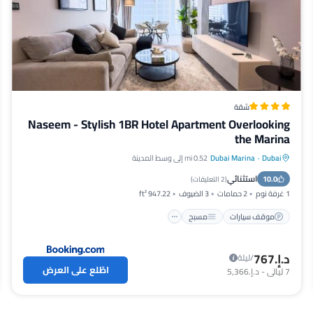
شقة
Naseem - Stylish 1BR Hotel Apartment Overlooking
the Marina
Dubai
·
Dubai Marina
0.52 mi إلى وسط المدينة
موقف سيارات
مسبح
شرفة / تراس
استثنائي
10.0
مكيف هواء
(
2 التعليقات
)
1 غرفة نوم
2 حمامات
3 الضيوف
947.22 ft²
موقف سيارات
مسبح
د.إ.‏767
/ليلة
اطّلع على العرض
7
ليالي
-
د.إ.‏5,366