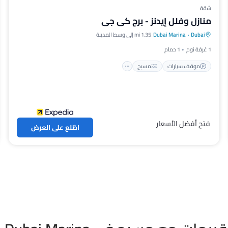
شقة
منازل وفلل إيدنز - برج كي جي
موقف سيارات
مسبح
شرفة / تراس
Dubai
·
Dubai Marina
1.35 mi إلى وسط المدينة
مطبخ
1 غرفة نوم
1 حمام
موقف سيارات
مسبح
فتح أفضل الأسعار
اطّلع على العرض