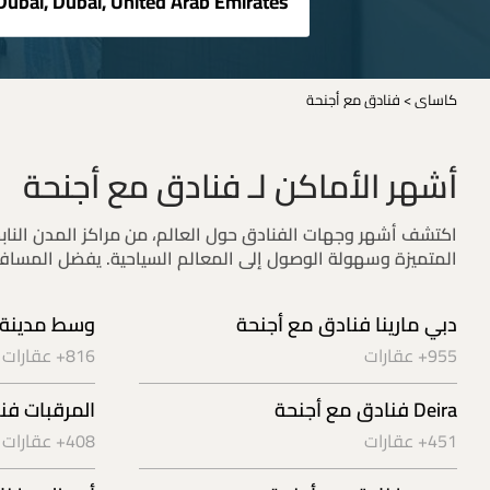
كاساي
>
فنادق مع أجنحة
أشهر الأماكن لـ فنادق مع أجنحة
اكتشف أشهر وجهات الفنادق حول العالم، من مراكز المدن النابضة
المتميزة وسهولة الوصول إلى المعالم السياحية. يفضل المساف
دبي مارينا فنادق مع أجنحة
وسط مدينة 
955+ عقارات
816+ عقارات
Deira فنادق مع أجنحة
المرقبات فن
451+ عقارات
408+ عقارات