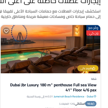
إيجارات عطلات حاصلة على أعلى التقييمات
إلى حمام سباحة خاص ومساحات معيشة مريحة ومناطق خارجية جذاب
وفّر مع
ون كي
تقييم عالي
شقة
Dubai Jbr Luxury 180 m° penthouse Full sea View
41° Floor 4/6 pax
Dubai
·
Jumeirah Beach Residence
0.31 mi إلى وسط المدينة
مسبح خاص
مواجه للمحيط
استثنائي
10.0
حوض استحمام ساخن
إفطار
(
126 التعليقات
)