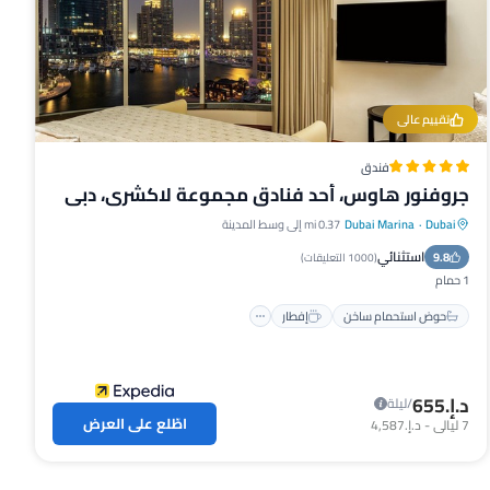
تقييم عالي
فندق
جروفنور هاوس، أحد فنادق مجموعة لاكشري، دبي
Dubai
·
Dubai Marina
0.37 mi إلى وسط المدينة
حوض استحمام ساخن
إفطار
استثنائي
9.8
موقف سيارات
مسبح
(
1000 التعليقات
)
1 حمام
حوض استحمام ساخن
إفطار
د.إ.‏655
/ليلة
اطّلع على العرض
7
ليالي
-
د.إ.‏4,587