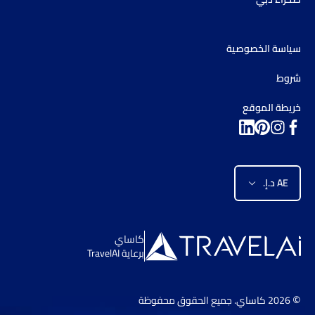
سياسة الخصوصية
شروط
خريطة الموقع
AE د.إ.‏
كاساي
برعاية TravelAI
©
2026
كاساي
. جميع الحقوق محفوظة