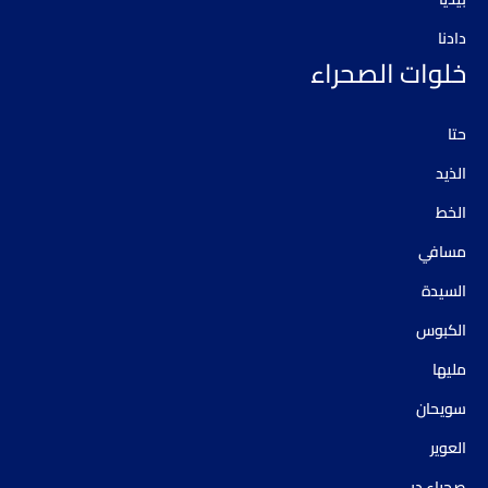
دادنا
خلوات الصحراء
حتا
الذيد
الخط
مسافي
السيدة
الكبوس
مليها
سويحان
العوير
صحراء دبي