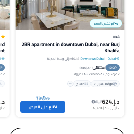
تم خفض السعر
شقة
ard
2BR apartment in downtown Dubai, near Burj
int
Khalifa
Dubai
·
Downtown Dubai
0.18 mi إلى وسط المدينة
i
موقف سيارات
مسبح
شرفة / تراس
استثنائي
10.0
مطبخ
(
1 مراجعة
)
2 غرف نوم
2 حمامات
4 الضيوف
2 غرف نوم
موقف سيارات
مسبح
د.إ.‏624
د.إ.‏84
/ليلة
اطّلع على العرض
7
ليالي
-
د.إ.‏4,370
7
لي