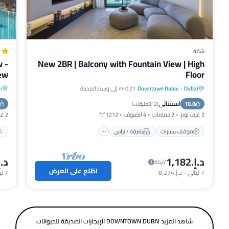
شقة
w -
New 2BR | Balcony with Fountain View | High
iew
Floor
Dubai
·
Downtown Dubai
0.21 mi إلى وسط المدينة
i
موقف سيارات
شرفة / تراس
مطبخ
استثنائي
10.0
مكيف هواء
(
2 التعليقات
)
2 غرف نوم
2 حمامات
4 الضيوف
1212 ft²
2 غرف نوم
موقف سيارات
شرفة / تراس
د.إ.‏1,182
د.إ.‏74
/ليلة
اطّلع على العرض
7
ليالي
-
د.إ.‏8,274
7
لي
شاهد المزيد DOWNTOWN DUBAI الإيجارات الصديقة للحيوانات