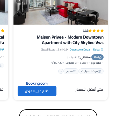
شقة
tal
Maison Privee - Modern Downtown
ifa
Apartment with City Skyline Vws
Dubai
·
Downtown Dubai
0.54 mi إلى وسط المدينة
i
موقف سيارات
مسبح
مكيف هواء
استثنائي
5 غرف نوم
10.0
إنترنت
(
3 التعليقات
)
1 غرفة نوم
1 حمام
3 الضيوف
807.29 ft²
موقف سيارات
مسبح
فتح أفضل الأسعار
فتح
اطّلع على العرض