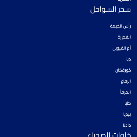
سحر السواحل
رأس الخيمة
الفجيرة
أم القيوين
دبا
خورفكان
الرفاع
المرفأ
كلبا
بيديا
دادنا
خلوات الصحراء