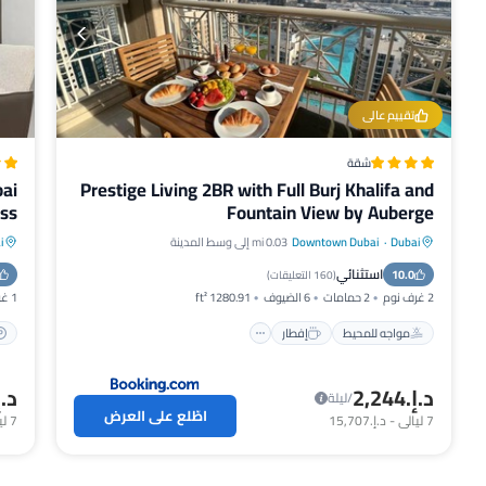
تقييم عالي
شقة
bai
Prestige Living 2BR with Full Burj Khalifa and
ess
Fountain View by Auberge
Dubai
·
Downtown Dubai
0.03 mi إلى وسط المدينة
i
مواجه للمحيط
إفطار
موقف سيارات
استثنائي
10.0
مسبح
(
160 التعليقات
)
2 غرف نوم
2 حمامات
6 الضيوف
1280.91 ft²
1 غرفة نوم
مواجه للمحيط
إفطار
د.إ.‏2,244
د.إ.‏
/ليلة
اطّلع على العرض
7
ليالي
-
د.إ.‏15,707
7
لي