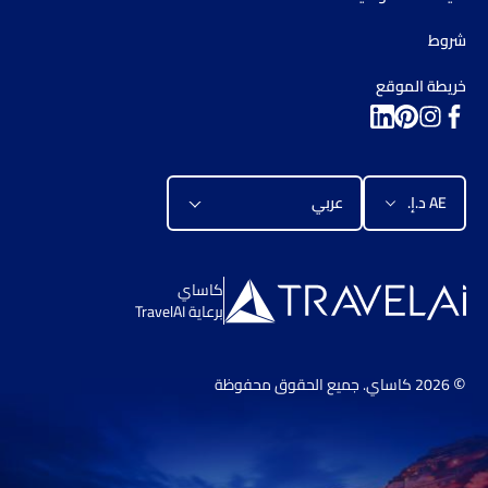
شروط
خريطة الموقع
AE د.إ.‏
عربي
كاساي
برعاية TravelAI
©
2026
كاساي
. جميع الحقوق محفوظة