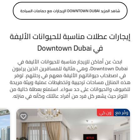
شاهد المزيد DOWNTOWN DUBAI الإيجارات مع حمامات السباحة
إيجارات عطلات مناسبة للحيوانات الأليفة
في Downtown Dubai
ابحث عن أماكن للإيجار مناسبة للحيوانات الأليفة في
Downtown Dubai، وهي مثالية للمسافرين الذين يرغبون
في اصطحاب حيواناتهم الأليفة معهم في رحلتهم. توفر
هذه المنازل مساحات ترحيبية وتخطيطات عملية وبيئة مريحة
للضيوف والحيوانات على حد سواء. استمتع بعطلة خالية من
التوتر حيث يشعر كل فرد من أفراد عائلتك وكأنه في منزله.
وفّر مع
ون كي