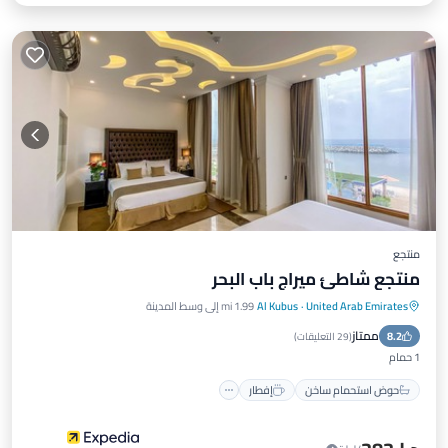
منتجع
منتجع شاطئ ميراج باب البحر
United Arab Emirates
·
Al Kubus
1.99 mi إلى وسط المدينة
حوض استحمام ساخن
إفطار
ممتاز
8.2
موقف سيارات
مسبح
(
29 التعليقات
)
1 حمام
حوض استحمام ساخن
إفطار