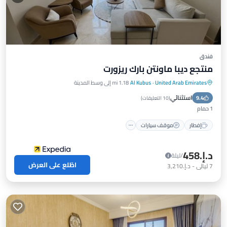
فندق
منتجع ديبا ماونتن بارك ريزورت
United Arab Emirates
·
Al Kubus
1.18 mi إلى وسط المدينة
إفطار
موقف سيارات
مسبح
استثنائي
9.4
إطلالة على المحيط
(
10 التعليقات
)
1 حمام
إفطار
موقف سيارات
د.إ.‏458
/ليلة
اطّلع على العرض
7
ليالي
-
د.إ.‏3,210