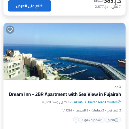
د.إ.‏383
/ليلة
اطّلع على العرض
7
ليالي
-
د.إ.‏2,677
شقة
Dream Inn - 2BR Apartment with Sea View in Fujairah
مطبخ
مكيف هواء
إنترنت
United Arab Emirates
·
Al Kubus
2.25 mi إلى وسط المدينة
مناسب للأطفال
2 غرف نوم
2 حمامات
5 الضيوف
1292 ft²
مطبخ
مكيف هواء