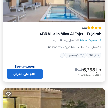
شقة
4BR Villa in Mina Al Fajer - Fujairah
إطلالة
مكيف هواء
إنترنت
Fujairah
·
Dibba
2.69 mi إلى وسط المدينة
مناسب للأطفال
4 غرف نوم
3 حمامات
8 الضيوف
5080.57 ft²
إطلالة
مكيف هواء
د.إ.‏6,298
/ليلة
اطّلع على العرض
7
ليالي
-
د.إ.‏44,088