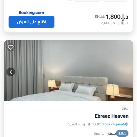
د.إ.‏1,800
/ليلة
اطّلع على العرض
7
ليالي
-
د.إ.‏12,600
منزل
Ebreez Heaven
Fujairah
·
Dibba
2.87 mi إلى وسط المدينة
موقف سيارات
مسبح
شرفة / تراس
ممتاز
8.0
إطلالة
(
1 مراجعة
)