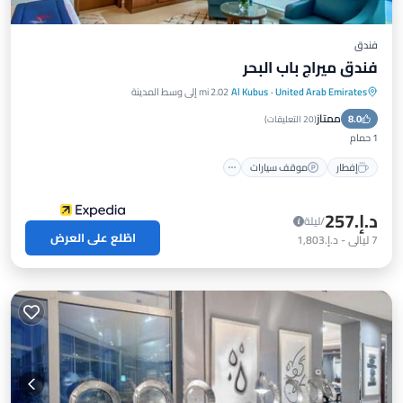
فندق
فندق ميراج باب البحر
United Arab Emirates
·
Al Kubus
2.02 mi إلى وسط المدينة
ممتاز
8.0
إفطار
موقف سيارات
مسبح
سبا
(
20 التعليقات
)
1 حمام
إفطار
موقف سيارات
د.إ.‏257
/ليلة
اطّلع على العرض
7
ليالي
-
د.إ.‏1,803