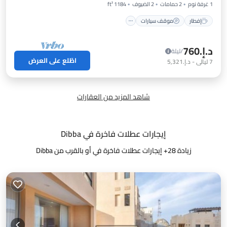
1 غرفة نوم
2 حمامات
2 الضيوف
1184 ft²
إفطار
موقف سيارات
د.إ.‏760
/ليلة
اطّلع على العرض
7
ليالي
-
د.إ.‏5,321
شاهد المزيد من العقارات
إيجارات عطلات فاخرة في Dibba
زيادة
28
+ إيجارات عطلات فاخرة في أو بالقرب من Dibba