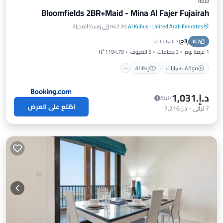
شقة
Bloomfields 2BR+Maid - Mina Al Fajer Fujairah
United Arab Emirates
·
Al Kubus
2.20 mi إلى وسط المدينة
موقف سيارات
إطلالة
مكيف هواء
رائع
8.7
إنترنت
(
7 التعليقات
)
1 غرفة نوم
3 حمامات
5 الضيوف
1194.79 ft²
موقف سيارات
إطلالة
د.إ.‏1,031
/ليلة
اطّلع على العرض
7
ليالي
-
د.إ.‏7,216