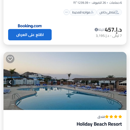
6 حمامات
26 الضيوف
1239.39 ft²
شاطئ خاص
مواجه للمحيط
د.إ.‏457
/ليلة
اطّلع على العرض
7
ليالي
-
د.إ.‏3,195
فندق
Holiday Beach Resort