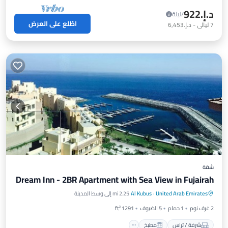
د.إ.‏922
/ليلة
اطّلع على العرض
7
ليالي
-
د.إ.‏6,453
شقة
Dream Inn - 2BR Apartment with Sea View in Fujairah
شرفة / تراس
مطبخ
مكيف هواء
United Arab Emirates
·
Al Kubus
2.25 mi إلى وسط المدينة
إنترنت
2 غرف نوم
1 حمام
5 الضيوف
1291 ft²
شرفة / تراس
مطبخ