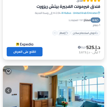
فندق
فندق فيرمونت الفجيرة بيتش ريزورت
United Arab Emirates
·
Al Kubus
2.04 mi إلى وسط المدينة
حوض استحمام ساخن
إفطار
ممتاز
8.0
موقف سيارات
مسبح
(
191 التعليقات
)
1 حمام
حوض استحمام ساخن
إفطار
د.إ.‏525
/ليلة
اطّلع على العرض
7
ليالي
-
د.إ.‏3,673