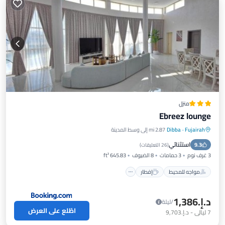
منزل
Ebreez lounge
Fujairah
·
Dibba
2.87 mi إلى وسط المدينة
مواجه للمحيط
إفطار
موقف سيارات
استثنائي
9.3
مسبح
(
26 التعليقات
)
3 غرف نوم
3 حمامات
8 الضيوف
645.83 ft²
مواجه للمحيط
إفطار
د.إ.‏1,386
/ليلة
اطّلع على العرض
7
ليالي
-
د.إ.‏9,703