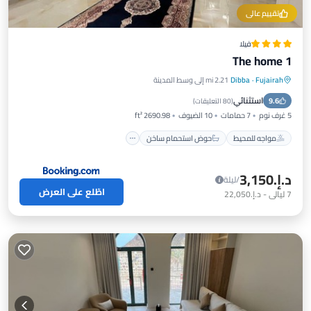
تقييم عالي
فيلا
The home 1
Fujairah
·
Dibba
2.21 mi إلى وسط المدينة
مواجه للمحيط
حوض استحمام ساخن
إفطار
استثنائي
9.6
موقف سيارات
(
80 التعليقات
)
5 غرف نوم
7 حمامات
10 الضيوف
2690.98 ft²
مواجه للمحيط
حوض استحمام ساخن
د.إ.‏3,150
/ليلة
اطّلع على العرض
7
ليالي
-
د.إ.‏22,050