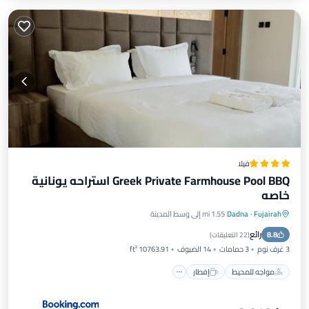
فيلا
Greek Private Farmhouse Pool BBQ استراحه يونانية
خاصه
Fujairah
·
Dadna
1.55 mi إلى وسط المدينة
مواجه للمحيط
إفطار
موقف سيارات
رائع
8.8
مسبح
(
22 التعليقات
)
3 غرف نوم
3 حمامات
14 الضيوف
10763.91 ft²
مواجه للمحيط
إفطار