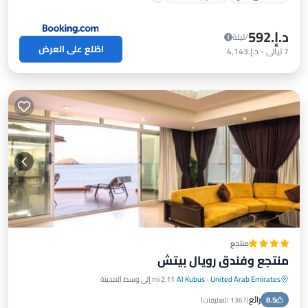
د.إ.‏592
/ليلة
اطّلع على العرض
7
ليالي
-
د.إ.‏4,143
منتجع
منتجع وفندق رويال بيتش
United Arab Emirates
·
Al Kubus
2.11 mi إلى وسط المدينة
شاطئ خاص
مواجه للمحيط
إفطار
رائع
8.5
موقف سيارات
(
1367 التعليقات
)