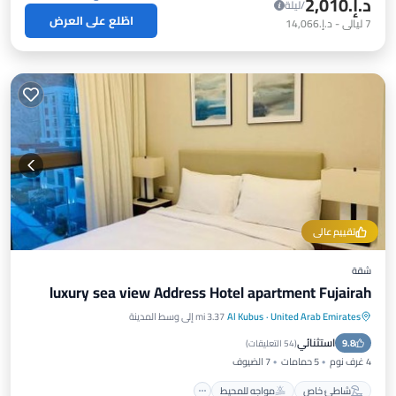
د.إ.‏2,010
/ليلة
اطّلع على العرض
7
ليالي
-
د.إ.‏14,066
تقييم عالي
شقة
luxury sea view Address Hotel apartment Fujairah
United Arab Emirates
·
Al Kubus
3.37 mi إلى وسط المدينة
شاطئ خاص
مواجه للمحيط
استثنائي
9.8
حوض استحمام ساخن
موقف سيارات
(
54 التعليقات
)
4 غرف نوم
5 حمامات
7 الضيوف
شاطئ خاص
مواجه للمحيط