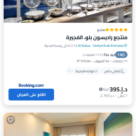
منتجع
منتجع راديسون بلو، الفجيرة
United Arab Emirates
·
Al Kubus
2.13 mi إلى وسط المدينة
شاطئ خاص
مواجه للمحيط
إفطار
جيد جدًا
7.8
موقف سيارات
(
1131 التعليقات
)
11 حمامات
54 الضيوف
910.04 ft²
شاطئ خاص
مواجه للمحيط
د.إ.‏395
/ليلة
اطّلع على العرض
7
ليالي
-
د.إ.‏2,765