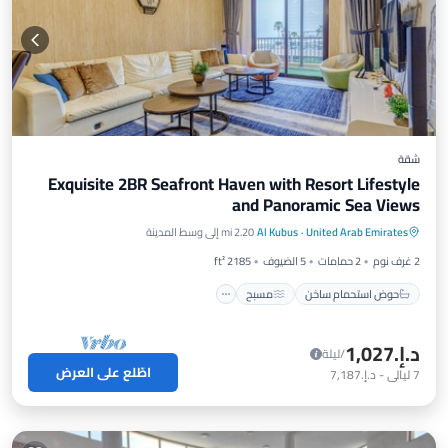
شقة
Exquisite 2BR Seafront Haven with Resort Lifestyle
and Panoramic Sea Views
حوض استحمام ساخن
مسبح
شرفة / تراس
United Arab Emirates
·
Al Kubus
2.20 mi إلى وسط المدينة
مطبخ
2 غرف نوم
2 حمامات
5 الضيوف
2185 ft²
حوض استحمام ساخن
مسبح
د.إ.‏1,027
/ليلة
اطّلع على العرض
7
ليالي
-
د.إ.‏7,187