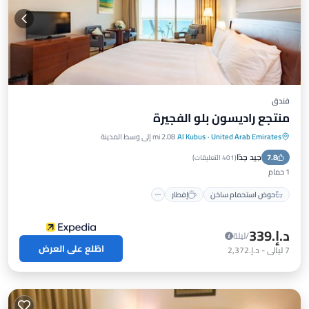
فندق
منتجع راديسون بلو الفجيرة
United Arab Emirates
·
Al Kubus
2.08 mi إلى وسط المدينة
حوض استحمام ساخن
إفطار
جيد جدًا
7.8
موقف سيارات
مسبح
(
401 التعليقات
)
1 حمام
حوض استحمام ساخن
إفطار
د.إ.‏339
/ليلة
اطّلع على العرض
7
ليالي
-
د.إ.‏2,372