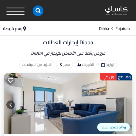
Fujairah
Dibba
رسم خريطة
Dibba إيجارات العطلات
عروض رائعة على الأماكن
للإيجار في DIBBA
تواريخ
الضيوف
سعر
المزيد من المرشحات
وفّر مع
ون كي
تم خفض السعر