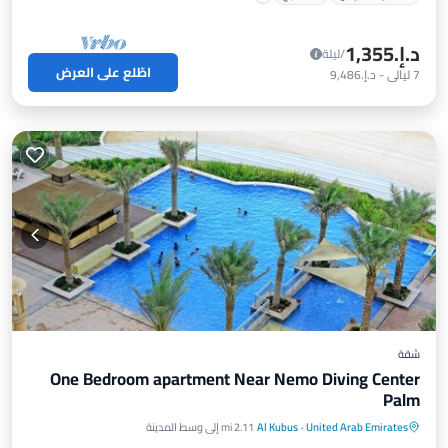
د.إ.‏1,355
/ليلة
اطّلع على العرض
7
ليالي
-
د.إ.‏9,486
شقة
One Bedroom apartment Near Nemo Diving Center
Palm
إفطار
موقف سيارات
مطبخ
United Arab Emirates
·
Al Kubus
2.11 mi إلى وسط المدينة
مكيف هواء