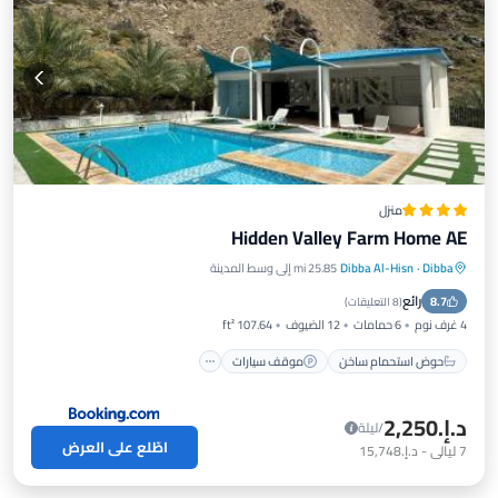
منزل
Hidden Valley Farm Home AE
Dibba
·
Dibba Al-Hisn
25.85 mi إلى وسط المدينة
حوض استحمام ساخن
موقف سيارات
رائع
8.7
مسبح
شرفة / تراس
(
8 التعليقات
)
4 غرف نوم
6 حمامات
12 الضيوف
107.64 ft²
حوض استحمام ساخن
موقف سيارات
د.إ.‏2,250
/ليلة
اطّلع على العرض
7
ليالي
-
د.إ.‏15,748