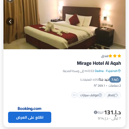
فندق
Mirage Hotel Al Aqah
Fujairah
·
Dadna
0.53 mi إلى وسط المدينة
جيد جدًا
7.4
إفطار
موقف سيارات
مسبح
إطلالة
(
405 التعليقات
)
2 حمامات
269.1 ft²
إفطار
موقف سيارات
د.إ.‏131
/ليلة
اطّلع على العرض
7
ليالي
-
د.إ.‏914