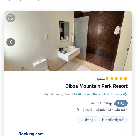
منتجع
Dibba Mountain Park Resort
United Arab Emirates
·
Al Kubus
1.14 mi إلى وسط المدينة
مواجه للمحيط
إفطار
موقف سيارات
رائع
8.9
مسبح
(
1038 التعليقات
)
4 حمامات
12 الضيوف
1049.48 ft²
مواجه للمحيط
إفطار