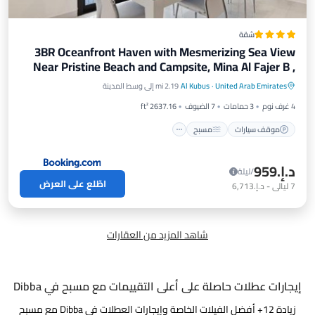
شقة
3BR Oceanfront Haven with Mesmerizing Sea View
Near Pristine Beach and Campsite, Mina Al Fajer B ,
موقف سيارات
مسبح
سبا
Fujairah by Deluxe Holiday Homes
United Arab Emirates
·
Al Kubus
2.19 mi إلى وسط المدينة
شرفة / تراس
4 غرف نوم
3 حمامات
7 الضيوف
2637.16 ft²
موقف سيارات
مسبح
د.إ.‏959
/ليلة
اطّلع على العرض
7
ليالي
-
د.إ.‏6,713
شاهد المزيد من العقارات
إيجارات عطلات حاصلة على أعلى التقييمات مع مسبح في Dibba
زيادة
12
+ أفضل الفيلات الخاصة وإيجارات العطلات في Dibba مع مسبح