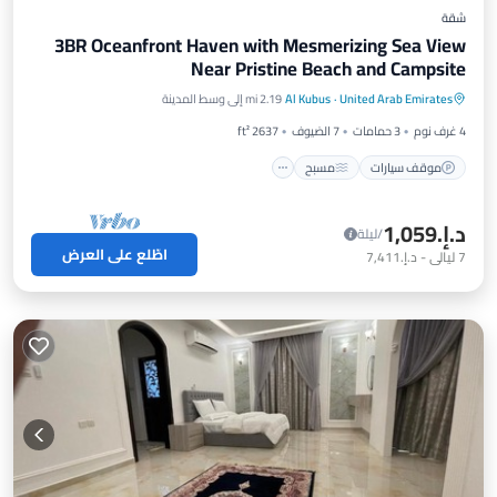
شقة
3BR Oceanfront Haven with Mesmerizing Sea View
Near Pristine Beach and Campsite
موقف سيارات
مسبح
شرفة / تراس
United Arab Emirates
·
Al Kubus
2.19 mi إلى وسط المدينة
مطبخ
4 غرف نوم
3 حمامات
7 الضيوف
2637 ft²
موقف سيارات
مسبح
د.إ.‏1,059
/ليلة
اطّلع على العرض
7
ليالي
-
د.إ.‏7,411