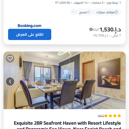
1 غرفة نوم
3 حمامات
14 الضيوف
4305.56 ft²
موقف سيارات
مسبح
د.إ.‏1,530
/ليلة
اطّلع على العرض
7
ليالي
-
د.إ.‏10,709
شقة
Exquisite 2BR Seafront Haven with Resort Lifestyle