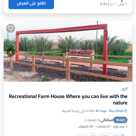
اطّلع على العرض
7
ليالي
-
د.إ.‏8,843
أخرى
Recreational Farm House Where you can live with the
nature
Abu Dhabi
·
Al Faqa
0.82 mi إلى وسط المدينة
موقف سيارات
مسبح
مكيف هواء
استثنائي
10.0
إنترنت
(
3 التعليقات
)
4 غرف نوم
6 حمامات
20 الضيوف