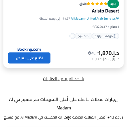
جديد
فندق
Aristo Desert
موقف سيارات
مسبح
إطلالة
United Arab Emirates
·
Al Madam
4.67 mi إلى وسط المدينة
مكيف هواء
1 حمام
3229.17 ft²
موقف سيارات
مسبح
د.إ.‏1,870
/ليلة
اطّلع على العرض
7
ليالي
-
د.إ.‏13,089
شاهد المزيد من العقارات
إيجارات عطلات حاصلة على أعلى التقييمات مع مسبح في Al
Madam
زيادة
13
+ أفضل الفيلات الخاصة وإيجارات العطلات في Al Madam مع مسبح