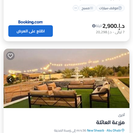
موقف سيارات
مسبح
د.إ.‏2,900
/ليلة
اطّلع على العرض
7
ليالي
-
د.إ.‏20,298
أخرى
مزرعة العائلة
موقف سيارات
مناسب للحيوانات الأليفة
Abu Dhabi
·
New Shwaib
4.56 mi إلى وسط المدينة
مناسب للأطفال