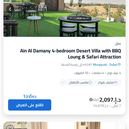
منزل
Ain Al Damany 4-bedroom Desert Villa with BBQ
Loung & Safari Attraction
مكيف هواء
مناسب للأطفال
Dubai
·
Murqquab
0.81 mi إلى وسط المدينة
غسيل ملابس
أغطية ومفروشات
4 غرف نوم
4 حمامات
10 الضيوف
مكيف هواء
مناسب للأطفال
د.إ.‏2,097
/ليلة
اطّلع على العرض
7
ليالي
-
د.إ.‏14,679