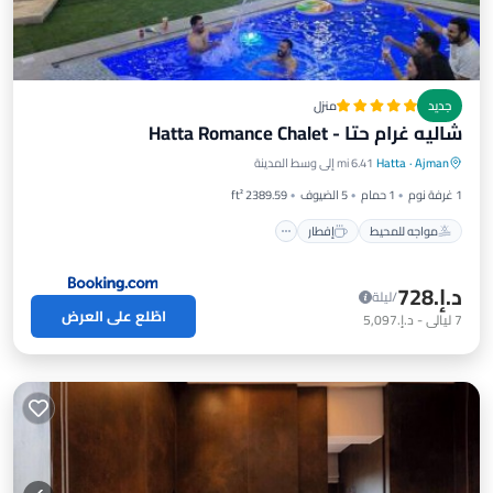
جديد
منزل
شاليه غرام حتا - Hatta Romance Chalet
مواجه للمحيط
إفطار
موقف سيارات
Ajman
·
Hatta
6.41 mi إلى وسط المدينة
مسبح
1 غرفة نوم
1 حمام
5 الضيوف
2389.59 ft²
مواجه للمحيط
إفطار
د.إ.‏728
/ليلة
اطّلع على العرض
7
ليالي
-
د.إ.‏5,097