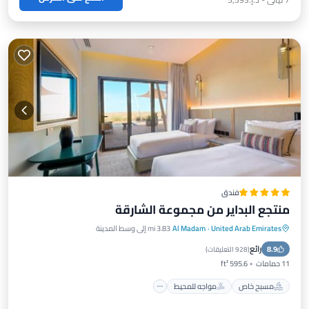
فندق
منتجع البداير من مجموعة الشارقة
United Arab Emirates
·
Al Madam
3.83 mi إلى وسط المدينة
مسبح خاص
مواجه للمحيط
إفطار
رائع
8.9
موقف سيارات
(
928 التعليقات
)
11 حمامات
595.6 ft²
مسبح خاص
مواجه للمحيط