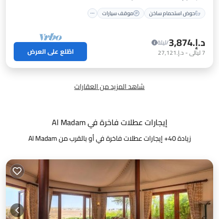
حوض استحمام ساخن
موقف سيارات
د.إ.‏3,874
/ليلة
اطّلع على العرض
7
ليالي
-
د.إ.‏27,121
شاهد المزيد من العقارات
إيجارات عطلات فاخرة في Al Madam
زيادة
40
+ إيجارات عطلات فاخرة في أو بالقرب من Al Madam