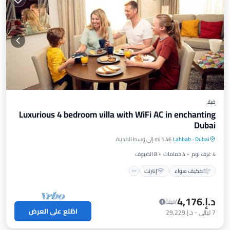
فيلا
Luxurious 4 bedroom villa with WiFi AC in enchanting
Dubai
مكيف هواء
إنترنت
مناسب للأطفال
Dubai
·
Lahbab
1.46 mi إلى وسط المدينة
غسيل ملابس
4 غرف نوم
4 حمامات
8 الضيوف
مكيف هواء
إنترنت
د.إ.‏4,176
/ليلة
اطّلع على العرض
7
ليالي
-
د.إ.‏29,229