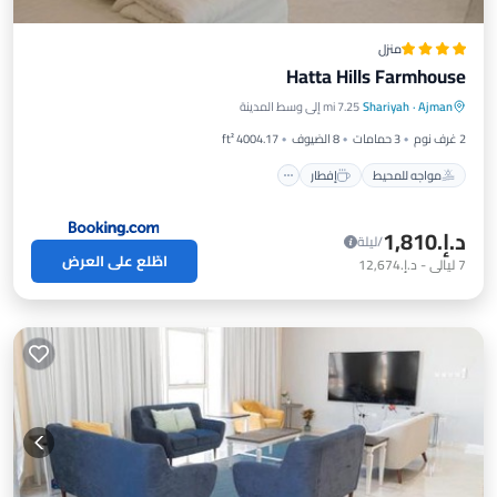
منزل
Hatta Hills Farmhouse
مواجه للمحيط
إفطار
موقف سيارات
Ajman
·
Shariyah
7.25 mi إلى وسط المدينة
مسبح
2 غرف نوم
3 حمامات
8 الضيوف
4004.17 ft²
مواجه للمحيط
إفطار
د.إ.‏1,810
/ليلة
اطّلع على العرض
7
ليالي
-
د.إ.‏12,674