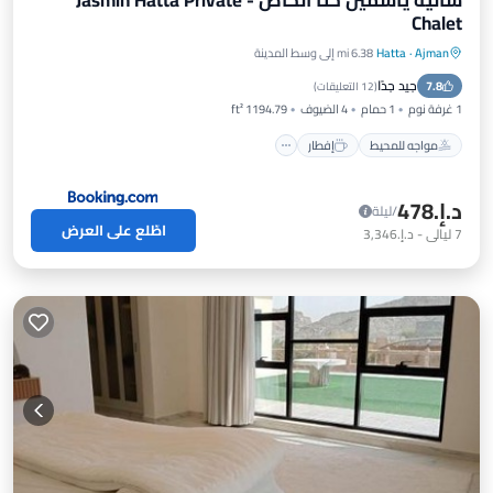
شاليه ياسمين حتا الخاص - Jasmin Hatta Private
Chalet
Ajman
·
Hatta
6.38 mi إلى وسط المدينة
مواجه للمحيط
إفطار
موقف سيارات
جيد جدًا
7.8
مسبح
(
12 التعليقات
)
1 غرفة نوم
1 حمام
4 الضيوف
1194.79 ft²
مواجه للمحيط
إفطار
د.إ.‏478
/ليلة
اطّلع على العرض
7
ليالي
-
د.إ.‏3,346