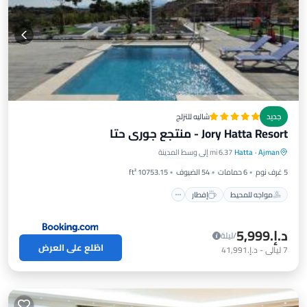
جديد
شاليه للتزلج
Jory Hatta Resort - منتجع جوري حتا
مواجه للمحيط
إفطار
موقف سيارات
Ajman
·
Hatta
6.37 mi إلى وسط المدينة
مسبح
5 غرف نوم
6 حمامات
54 الضيوف
10753.15 ft²
مواجه للمحيط
إفطار
د.إ.‏5,999
/ليلة
اطّلع على العرض
7
ليالي
-
د.إ.‏41,991