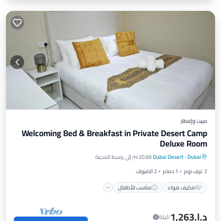
مبيت وإفطار
Welcoming Bed & Breakfast in Private Desert Camp
Deluxe Room
مكيف هواء
مناسب للأطفال
Dubai
·
Dubai Desert
20.68 mi إلى وسط المدينة
أغطية ومفروشات
الأمن والسلامة
2 غرف نوم
1 حمام
2 الضيوف
مكيف هواء
مناسب للأطفال
د.إ.‏1,263
/ليلة