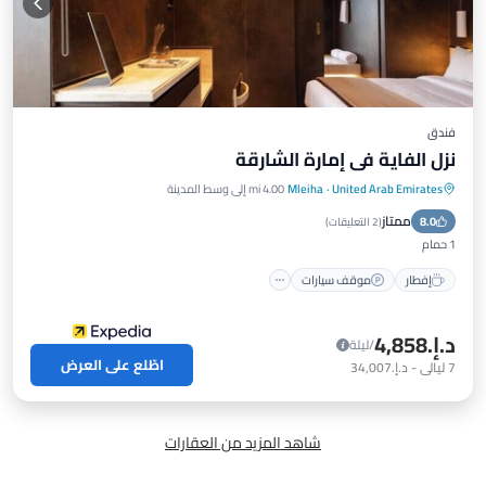
فندق
نزل الفاية في إمارة الشارقة
United Arab Emirates
·
Mleiha
4.00 mi إلى وسط المدينة
ممتاز
8.0
إفطار
موقف سيارات
مسبح
سبا
(
2 التعليقات
)
1 حمام
إفطار
موقف سيارات
د.إ.‏4,858
/ليلة
اطّلع على العرض
7
ليالي
-
د.إ.‏34,007
شاهد المزيد من العقارات