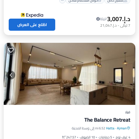
مسبح خاص
حوض استحمام ساخن
د.إ.‏3,007
/ليلة
اطّلع على العرض
7
ليالي
-
د.إ.‏21,047
فيلا
The Balance Retreat
موقف سيارات
مسبح
شرفة / تراس
Ajman
·
Hatta
6.52 mi إلى وسط المدينة
إطلالة
4 غرف نوم
5 حمامات
10 الضيوف
247.57 ft²