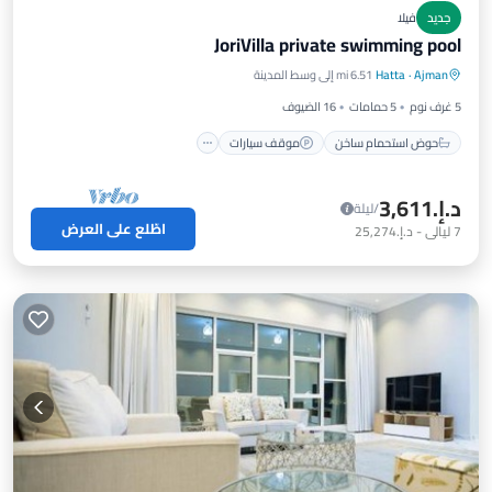
جديد
فيلا
JoriVilla private swimming pool
حوض استحمام ساخن
موقف سيارات
Ajman
·
Hatta
6.51 mi إلى وسط المدينة
مسبح
مطبخ
5 غرف نوم
5 حمامات
16 الضيوف
حوض استحمام ساخن
موقف سيارات
د.إ.‏3,611
/ليلة
اطّلع على العرض
7
ليالي
-
د.إ.‏25,274