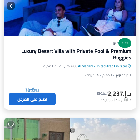
جديد
منزل
Luxury Desert Villa with Private Pool & Premium
Buggies
United Arab Emirates
·
Al Madam
4.66 mi إلى وسط المدينة
1 غرفة نوم
1 حمام
4 الضيوف
د.إ.‏2,237
/ليلة
اطّلع على العرض
7
ليالي
-
د.إ.‏15,656