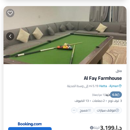
منزل
Al Fay Farmhouse
Ajman
·
Hatta
5.19 mi إلى وسط المدينة
موقف سيارات
مسبح
مكيف هواء
جيد
6.0
إنترنت
(
1 مراجعة
)
3 غرف نوم
2 حمامات
13 الضيوف
موقف سيارات
مسبح
د.إ.‏3,199
/ليلة