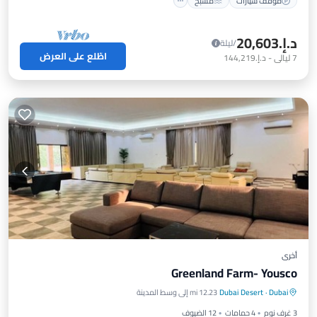
موقف سيارات
مسبح
د.إ.‏20,603
/ليلة
اطّلع على العرض
7
ليالي
-
د.إ.‏144,219
أخرى
Greenland Farm- Yousco
حوض استحمام ساخن
موقف سيارات
Dubai
·
Dubai Desert
12.23 mi إلى وسط المدينة
مسبح
شرفة / تراس
3 غرف نوم
4 حمامات
12 الضيوف