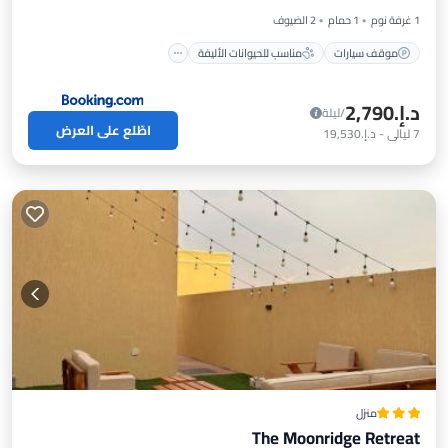
1 غرفة نوم
1 حمام
2 الضيوف
موقف سيارات
مناسب للحيوانات الأليفة
د.إ.‏2,790
/ليلة
اطّلع على العرض
7
ليالي
-
د.إ.‏19,530
منزل
The Moonridge Retreat