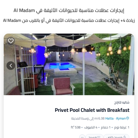
إيجارات عطلات مناسبة للحيوانات الأليفة في Al Madam
زيادة
4
+ إيجارات عطلات مناسبة للحيوانات الأليفة في أو بالقرب من Al Madam
شاليه للتزلج
Privet Pool Chalet with Breakfast
مسبح خاص
مسبح
شرفة / تراس
Ajman
·
Hatta
6.38 mi إلى وسط المدينة
مطبخ
1 غرفة نوم
1 حمام
4 الضيوف
538 ft²
مسبح خاص
مسبح