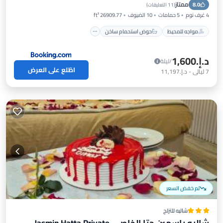
ممتاز
8.0
موقف سيارات
(
11 التعليقات
)
4 غرف نوم
5 حمامات
10 الضيوف
26909.77 ft²
مواجه للمحيط
حوض استحمام ساخن
د.إ.‏1,600
/ليلة
اطّلع على العرض
7
ليالي
-
د.إ.‏11,197
تم خفض السعر
شاليه للتزلج