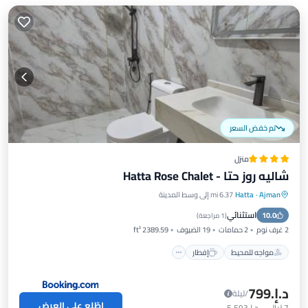
تم خفض السعر
منزل
شاليه روز حتا - Hatta Rose Chalet
Ajman
·
Hatta
6.37 mi إلى وسط المدينة
مواجه للمحيط
إفطار
موقف سيارات
استثنائي
10.0
مسبح
(
1 مراجعة
)
2 غرف نوم
2 حمامات
19 الضيوف
2389.59 ft²
مواجه للمحيط
إفطار
د.إ.‏799
/ليلة
اطّلع على العرض
7
ليالي
-
د.إ.‏5,593