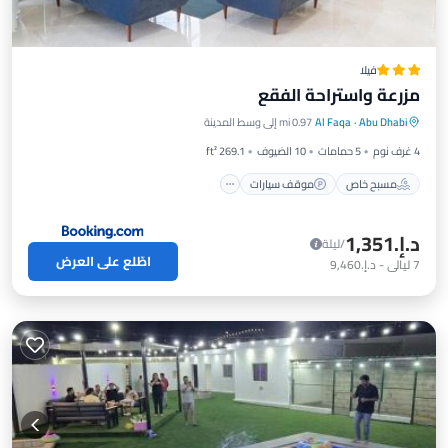
فيلا
مزرعة واستراحة الفقع
مسبح خاص
موقف سيارات
مسبح
Abu Dhabi
·
Al Faqa
0.97 mi إلى وسط المدينة
شرفة / تراس
4 غرف نوم
5 حمامات
10 الضيوف
269.1 ft²
مسبح خاص
موقف سيارات
د.إ.‏1,351
/ليلة
اطّلع على العرض
7
ليالي
-
د.إ.‏9,460