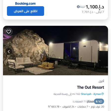
د.إ.‏1,100
/ليلة
اطّلع على العرض
7
ليالي
-
د.إ.‏7,701
أخرى
The Out Resort
Ajman
·
Shariyah
7.62 mi إلى وسط المدينة
موقف سيارات
مسبح
شرفة / تراس
ممتاز
8.1
إنترنت
(
71 التعليقات
)
20 غرف نوم
7 حمامات
24 الضيوف
663.78 ft²