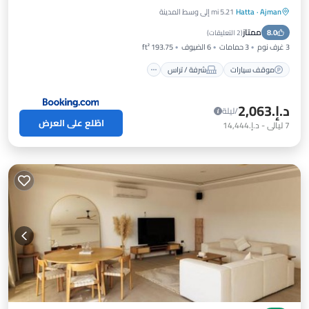
Ajman
·
Hatta
5.21 mi إلى وسط المدينة
موقف سيارات
شرفة / تراس
مطبخ
ممتاز
8.0
مكيف هواء
(
2 التعليقات
)
3 غرف نوم
3 حمامات
6 الضيوف
193.75 ft²
موقف سيارات
شرفة / تراس
د.إ.‏2,063
/ليلة
اطّلع على العرض
7
ليالي
-
د.إ.‏14,444