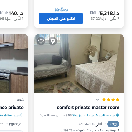
د.إ.‏5,318
د.إ.‏140
/ليلة
/ليلة
اطّلع على العرض
7
ليالي
-
د.إ.‏37,224
7
ليالي
-
د.إ.‏981
شقة
شقة
nce private
comfort private master room
مكيف هو
United Arab Emirates
·
Sharjah
3.56 mi إلى وسط المدينة
 Arab Emirates
موقف سيارات
مكيف هواء
مناسب للحي
استثنائي
1 غرفة نوم
1 حمام
9.9
إنترنت
تسهيلات لذوي الاحتياجات الخاصة
(
8 التعليقات
)
1 غرفة نوم
1 حمام
2 الضيوف
193.75 ft²