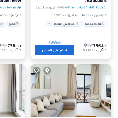
arden View
Attractions
مواجه للمحيط
إطلالة على المحيط
مطبخ
fiya Garden
United Arab Emirates
·
Al Khan
0.55 mi إلى وسط المدينة
 Arab Emirates
شرفة / تراس
إطلالة
مناسب لل
2 غرف نوم
2 حمامات
4 الضيوف
1076 ft²
3 غرف نوم
3 حمامات
مواجه للمحيط
إطلالة على المحيط
مطبخ
د.إ.‏756
د.إ.‏736
/ليلة
/ليلة
اطّلع على العرض
7
ليالي
-
د.إ.‏5,296
7
ليالي
-
د.إ.‏5,153