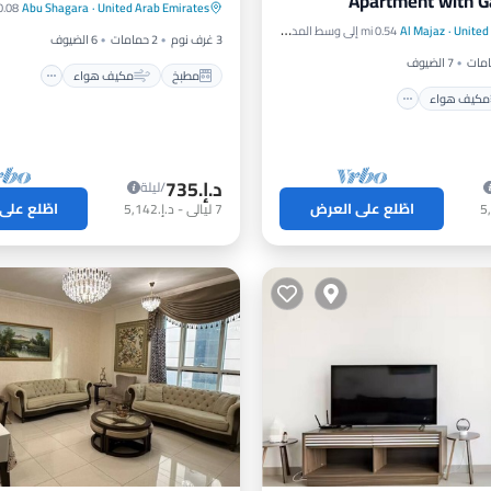
Apartment with G
United Arab Emirates
·
Abu Shagara
0.08 mi إلى وسط المد
مكيف هواء
إنترنت
مناسب للأطفال
opposite to Sa
United
·
Al Majaz
0.54 mi إلى وسط المدينة
أطفال
3 غرف نوم
2 حمامات
6 الضيوف
7 الضيوف
مطبخ
مكيف هواء
مكيف هواء
د.إ.‏735
/ليلة
اطّلع على العرض
اطّلع على
7
ليالي
-
د.إ.‏5,142