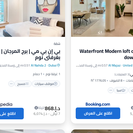
شقة
Waterfront Modern loft 
بي إن بي مي | برج المرجان |
dow
بغرفتَي نوم
موقف سيارات
مسبح
مط
United
·
Al Majaz
0.57 mi إلى وسط المدينة
Dubai
·
Al Nahda 2
0.51 mi إلى وسط المدينة
رات
سبا
شرفة / تراس
مكيف هواء
ي
1 غرفة نوم
1 حمام
اء
(
3 التعليقات
)
8 الضيوف
1776.05 ft²
موقف سيارات
مسبح
ت
سبا
د.إ.‏868
/ليلة
اطّلع على العرض
اطّلع على
7
ليالي
-
د.إ.‏6,074