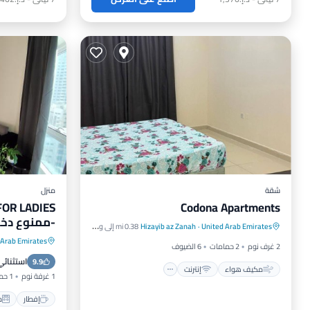
شقة
منزل
FOR LADIES
Codona Apartments
مكيف هواء
إنترنت
-ممنوع دخو
United Arab Emirates
·
Hizayib az Zanah
0.38 mi إلى وسط المدينة
مناسب للحيوانات الأليفة
مناسب للأطفال
 Arab Emirates
إفطار
2 غرف نوم
2 حمامات
6 الضيوف
استثنائي
9.9
إنترنت
مكيف هواء
إنترنت
1 غرفة نوم
1 حمام
إفطار
م