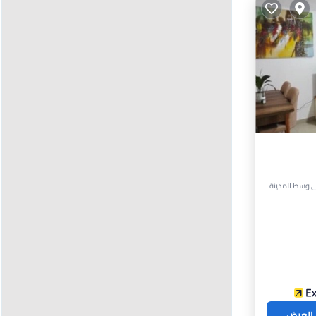
فال
 العرض