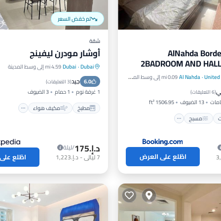
تم خفض السعر
شقة
AlNahda Borde
أوشار مودرن ليفينج
2BADROOM AND HALL 
Dubai
·
Dubai
4.59 mi إلى وسط المدينة
مطبخ
مكيف هواء
إنترن
FO
United
·
Al Nahda
0.09 mi إلى وسط المدينة
رات
مسبح
جيد
6.0
مناسب للأطفال
(
3 التعليقات
)
ي
راس
مكيف هواء
1 غرفة نوم
1 حمام
3 الضيوف
(
6 التعليقات
)
13 الضيوف
1506.95 ft²
مطبخ
مكيف هواء
ت
مسبح
د.إ.‏175
/ليلة
اطّلع على العرض
اطّلع على
7
ليالي
-
د.إ.‏1,223