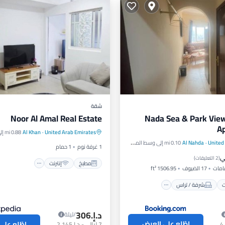
شقة
Noor Al Amal Real Estate
Nada Sea & Park Vie
مطبخ
إنترنت
مناسب للأط
A
United Arab Emirates
·
Al Khan
0.88 mi إلى وسط المدينة
مناسب لذوي الاحتياجات الخاصة
United
·
Al Nahda
0.10 mi إلى وسط المدينة
رات
شرفة / تراس
1 غرفة نوم
1 حمام
ي
اء
إنترنت
(
2 التعليقات
)
مطبخ
إنترنت
17 الضيوف
1506.95 ft²
ت
شرفة / تراس
د.إ.‏306
/ليلة
اطّلع على العرض
اطّلع على
7
ليالي
-
د.إ.‏2,145