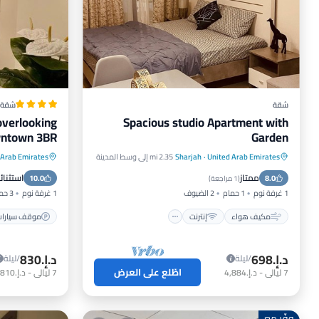
شقة
شقة
overlooking
Spacious studio Apartment with
ntown 3BR
Garden
United Arab Emirates
·
Sharjah
2.35 mi إلى وسط المدينة
 Arab Emirates
مكيف هواء
إنترنت
موقف سيا
ممتاز
استثنائ
8.0
مناسب للأطفال
غسيل ملابس
10.0
مكيف هو
(
1 مراجعة
)
1 غرفة نوم
1 حمام
2 الضيوف
1 غرفة نوم
3 حمامات
مكيف هواء
إنترنت
موقف سيارا
د.إ.‏698
د.إ.‏830
/ليلة
/ليلة
اطّلع على العرض
7
ليالي
-
د.إ.‏4,884
7
ليالي
-
د.إ.‏5,810
وفّر مع