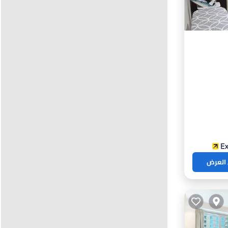
ت
 العرض