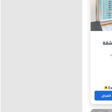
 شقة
بخ
 العرض