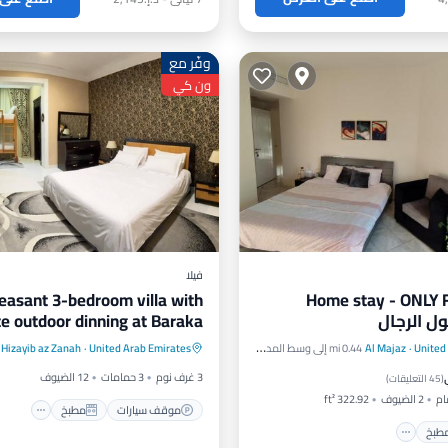
وفّر مع
ون كي
فيلا
easant 3-bedroom villa with
Home stay - ONLY 
ل الرجال
te outdoor dinning at Baraka
موقف سيارات
مطبخ
home Sharjah
United
·
Al Majaz
0.44 mi إلى وسط المدينة
United Arab Emirates
·
Hizayib az Zanah
مطبخ
مكيف هواء
مكيف هواء
إنترنت
3 غرف نوم
3 حمامات
12 الضيوف
(
45 التعليقات
)
2 الضيوف
322.92 ft²
موقف سيارات
مطبخ
طبخ