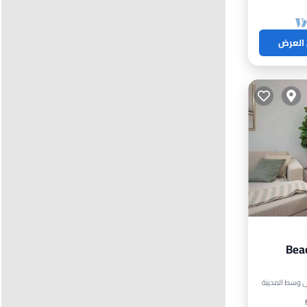
 العرض
Bea
يط