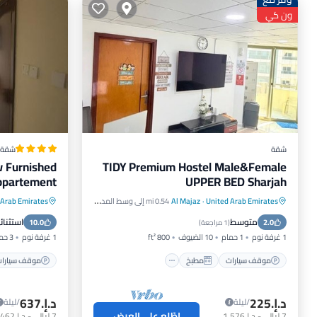
ون كي
شقة
شقة
w Furnished
TIDY Premium Hostel Male&Female
ppartement
UPPER BED Sharjah
United Arab Emirates
·
Al Majaz
0.54 mi إلى وسط المدينة
 Arab Emirates
موقف سيارات
مطبخ
موقف سيا
متوسط
استثنائ
2.0
مكيف هواء
إنترنت
10.0
مكيف هو
(
1 مراجعة
)
1 غرفة نوم
1 حمام
10 الضيوف
800 ft²
1 غرفة نوم
3 حمامات
موقف سيارات
مطبخ
موقف سيارا
د.إ.‏225
د.إ.‏637
/ليلة
/ليلة
اطّلع على العرض
7
ليالي
-
د.إ.‏1,576
7
ليالي
-
د.إ.‏4,462