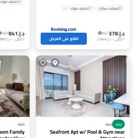
مكيف هواء
موقف سيارات
مكيف هواء
د.إ.‏378
د.إ.‏841
/ليلة
/ليلة
اطّلع على العرض
7
ليالي
-
د.إ.‏2,644
7
ليالي
-
د.إ.‏5,887
جديد
شقة
شقة
room Family
Seafront Apt w/ Pool & Gym near