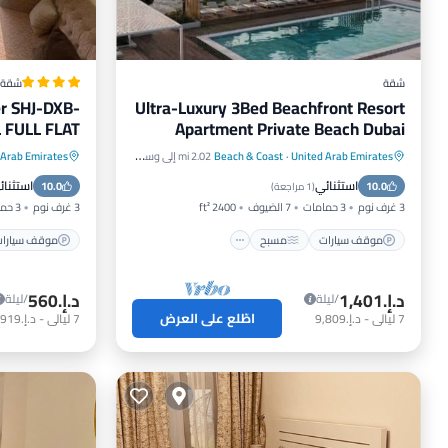
شقة
شقة
r SHJ-DXB-
Ultra-Luxury 3Bed Beachfront Resort
FULL FLAT
Apartment Private Beach Dubai
R YOU ONLY
Sharjah Border
United Arab Emirates
·
Beach & Coast
2.02 mi إلى وسط المدينة
 Arab Emirates
موقف سيارات
مسبح
سبا
موقف سيا
استثنائي
استثنائ
10.0
إطلالة على المحيط
10.0
شرفة / ت
(
1 مراجعة
)
3 غرف نوم
3 حمامات
7 الضيوف
2400 ft²
3 غرف نوم
3 حمامات
موقف سيارات
مسبح
موقف سيارا
د.إ.‏1,401
د.إ.‏560
/ليلة
/ليلة
اطّلع على العرض
7
ليالي
-
د.إ.‏9,809
7
ليالي
-
د.إ.‏3,919