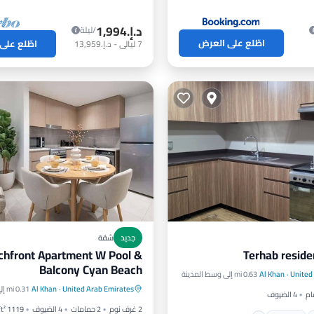
د.إ.‏1,994
/ليلة
اطّلع على العرض
اطّلع على
7
ليالي
-
د.إ.‏13,959
جديد
شقة
chfront Apartment W Pool &
Terhab reside
اء
إنترنت
Balcony Cyan Beach
United
·
Al Khan
0.63 mi إلى وسط المدينة
مواجه للمحيط
إطلالة على المح
وانات الأليفة
مناسب للأطفال
United Arab Emirates
·
Al Khan
0.31 mi إلى وسط المدينة
4 الضيوف
شرفة / تراس
إطلالة
2 غرف نوم
2 حمامات
4 الضيوف
1119 ft²