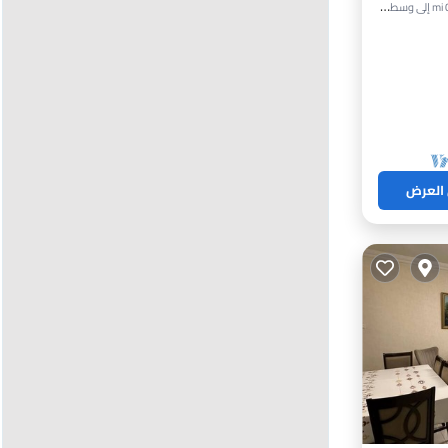
ينة
 العرض