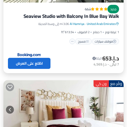
جديد
شقة
Seaview Studio with Balcony In Blue Bay Walk
موقف سيارات
مسبح
إطلالة
United Arab Emirates
·
Al Hamriya
3.06 mi إلى وسط المدينة
مكيف هواء
1 غرفة نوم
1 حمام
2 الضيوف
613.54 ft²
موقف سيارات
مسبح
د.إ.‏653
/ليلة
اطّلع على العرض
7
ليالي
-
د.إ.‏4,569
وفّر مع
ون كي