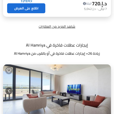
د.إ.‏720
/ليلة
اطّلع على العرض
7
ليالي
-
د.إ.‏5,042
شاهد المزيد من العقارات
إيجارات عطلات فاخرة في Al Hamriya
زيادة
26
+ إيجارات عطلات فاخرة في أو بالقرب من Al Hamriya