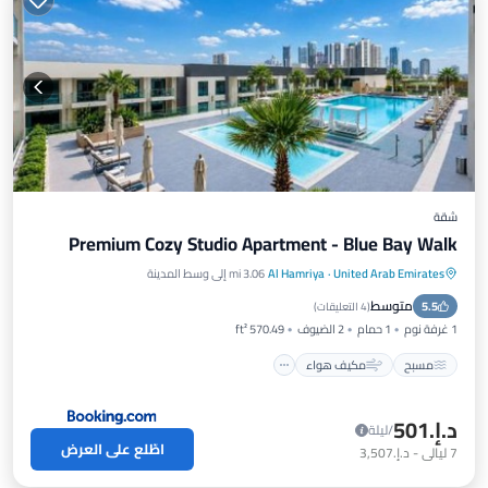
شقة
Premium Cozy Studio Apartment - Blue Bay Walk
United Arab Emirates
·
Al Hamriya
3.06 mi إلى وسط المدينة
مسبح
مكيف هواء
إنترنت
متوسط
5.5
مناسب للأطفال
(
4 التعليقات
)
1 غرفة نوم
1 حمام
2 الضيوف
570.49 ft²
مسبح
مكيف هواء
د.إ.‏501
/ليلة
اطّلع على العرض
7
ليالي
-
د.إ.‏3,507