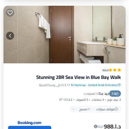
شقة
Stunning 2BR Sea View in Blue Bay Walk
United Arab Emirates
·
Al Hamriya
3.17 mi إلى وسط المدينة
موقف سيارات
مسبح
شرفة / تراس
جيد جدًا
7.0
مكيف هواء
(
5 التعليقات
)
2 غرف نوم
3 حمامات
5 الضيوف
1313.2 ft²
موقف سيارات
مسبح
د.إ.‏988
/ليلة