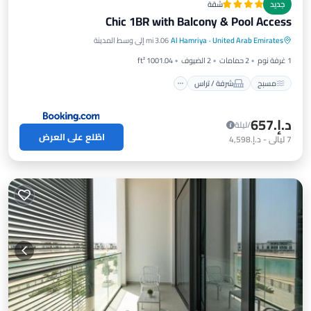
جديد
شقة
Chic 1BR with Balcony & Pool Access
مسبح
شرفة / تراس
مكيف هواء
United Arab Emirates
·
Al Hamriya
3.06 mi إلى وسط المدينة
إنترنت
1 غرفة نوم
2 حمامات
2 الضيوف
1001.04 ft²
مسبح
شرفة / تراس
د.إ.‏657
/ليلة
اطّلع على العرض
7
ليالي
-
د.إ.‏4,598