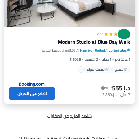
جديد
شقة
Modern Studio at Blue Bay Walk
مسبح
مكيف هواء
إنترنت
United Arab Emirates
·
Al Hamriya
3.06 mi إلى وسط المدينة
مناسب للأطفال
1 غرفة نوم
1 حمام
2 الضيوف
505.9 ft²
مسبح
مكيف هواء
د.إ.‏555
/ليلة
اطّلع على العرض
7
ليالي
-
د.إ.‏3,889
شاهد المزيد من العقارات
إيجارات عطلات كبيرة وفيلات خاصة في Al Hamriya