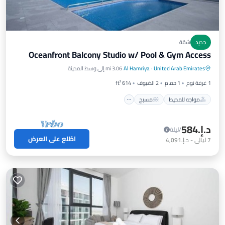
جديد
شقة
Oceanfront Balcony Studio w/ Pool & Gym Access
مواجه للمحيط
مسبح
إطلالة على المحيط
United Arab Emirates
·
Al Hamriya
3.06 mi إلى وسط المدينة
شرفة / تراس
1 غرفة نوم
1 حمام
2 الضيوف
614 ft²
مواجه للمحيط
مسبح
د.إ.‏584
/ليلة
اطّلع على العرض
7
ليالي
-
د.إ.‏4,091