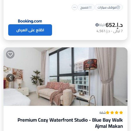
موقف سيارات
مسبح
د.إ.‏652
/ليلة
اطّلع على العرض
7
ليالي
-
د.إ.‏4,561
شقة
Premium Cozy Waterfront Studio - Blue Bay Walk
Ajmal Makan