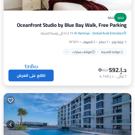
جديد
شقة
Oceanfront Studio by Blue Bay Walk, Free Parking
مواجه للمحيط
موقف سيارات
مسبح
United Arab Emirates
·
Al Hamriya
3.15 mi إلى وسط المدينة
إطلالة على المحيط
1 غرفة نوم
1 حمام
2 الضيوف
571 ft²
مواجه للمحيط
موقف سيارات
د.إ.‏592
/ليلة
اطّلع على العرض
7
ليالي
-
د.إ.‏4,146