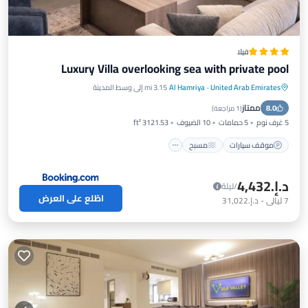
فيلا
Luxury Villa overlooking sea with private pool
United Arab Emirates
·
Al Hamriya
3.15 mi إلى وسط المدينة
موقف سيارات
مسبح
شرفة / تراس
ممتاز
8.0
إطلالة
(
1 مراجعة
)
5 غرف نوم
5 حمامات
10 الضيوف
3121.53 ft²
موقف سيارات
مسبح
د.إ.‏4,432
/ليلة
اطّلع على العرض
7
ليالي
-
د.إ.‏31,022