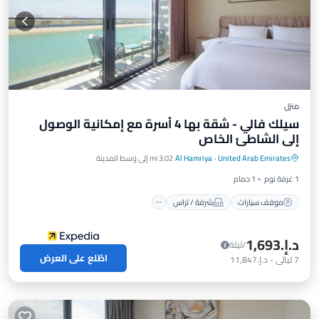
منزل
سيلك فالي - شقة بها 4 أسرة مع إمكانية الوصول
إلى الشاطئ الخاص
موقف سيارات
شرفة / تراس
مطبخ
United Arab Emirates
·
Al Hamriya
3.02 mi إلى وسط المدينة
مكيف هواء
1 غرفة نوم
1 حمام
موقف سيارات
شرفة / تراس
د.إ.‏1,693
/ليلة
اطّلع على العرض
7
ليالي
-
د.إ.‏11,847