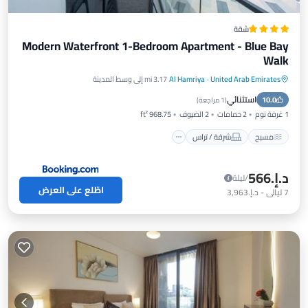
شقة
Modern Waterfront 1-Bedroom Apartment - Blue Bay
Walk
United Arab Emirates
·
Al Hamriya
3.17 mi إلى وسط المدينة
مسبح
شرفة / تراس
مكيف هواء
استثنائي
10.0
إنترنت
(
1 مراجعة
)
1 غرفة نوم
2 حمامات
2 الضيوف
968.75 ft²
مسبح
شرفة / تراس
د.إ.‏566
/ليلة
اطّلع على العرض
7
ليالي
-
د.إ.‏3,963