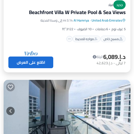
جديد
فيلا
Beachfront Villa W Private Pool & Sea Views
مسبح خاص
مواجه للمحيط
مسبح
United Arab Emirates
·
Al Hamriya
3.14 mi إلى وسط المدينة
إطلالة على المحيط
5 غرف نوم
6 حمامات
10 الضيوف
3122 ft²
مسبح خاص
مواجه للمحيط
د.إ.‏6,089
/ليلة
اطّلع على العرض
7
ليالي
-
د.إ.‏42,623