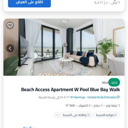
اطّلع على العرض
7
ليالي
-
د.إ.‏5,417
جديد
شقة
Beach Access Apartment W Pool Blue Bay Walk
مواجه للمحيط
إطلالة على المحيط
United Arab Emirates
·
Al Hamriya
3.17 mi إلى وسط المدينة
شرفة / تراس
إطلالة
1 غرفة نوم
1 حمام
2 الضيوف
968 ft²
مواجه للمحيط
إطلالة على المحيط