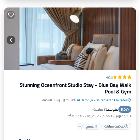
شقة
Stunning Oceanfront Studio Stay - Blue Bay Walk
Pool & Gym
United Arab Emirates
·
Al Hamriya
3.06 mi إلى وسط المدينة
موقف سيارات
مسبح
شرفة / تراس
متوسط
5.0
مكيف هواء
(
1 مراجعة
)
1 غرفة نوم
1 حمام
2 الضيوف
495.14 ft²
موقف سيارات
مسبح