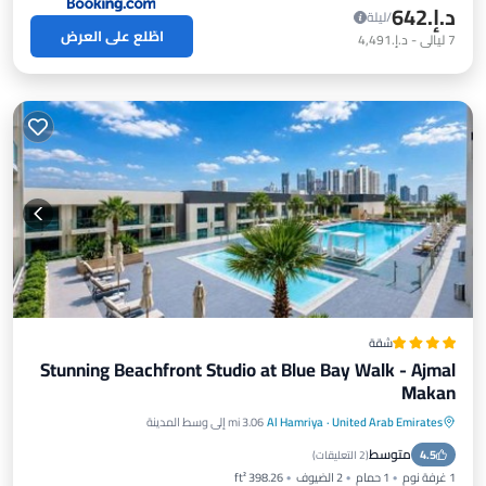
د.إ.‏642
/ليلة
اطّلع على العرض
7
ليالي
-
د.إ.‏4,491
شقة
Stunning Beachfront Studio at Blue Bay Walk - Ajmal
Makan
United Arab Emirates
·
Al Hamriya
3.06 mi إلى وسط المدينة
موقف سيارات
مسبح
مكيف هواء
متوسط
4.5
إنترنت
(
2 التعليقات
)
1 غرفة نوم
1 حمام
2 الضيوف
398.26 ft²