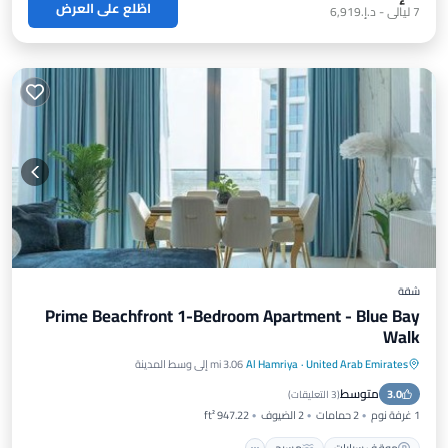
اطّلع على العرض
7
ليالي
-
د.إ.‏6,919
شقة
Prime Beachfront 1-Bedroom Apartment - Blue Bay
Walk
United Arab Emirates
·
Al Hamriya
3.06 mi إلى وسط المدينة
موقف سيارات
مسبح
شرفة / تراس
متوسط
3.0
مكيف هواء
(
3 التعليقات
)
1 غرفة نوم
2 حمامات
2 الضيوف
947.22 ft²
موقف سيارات
مسبح