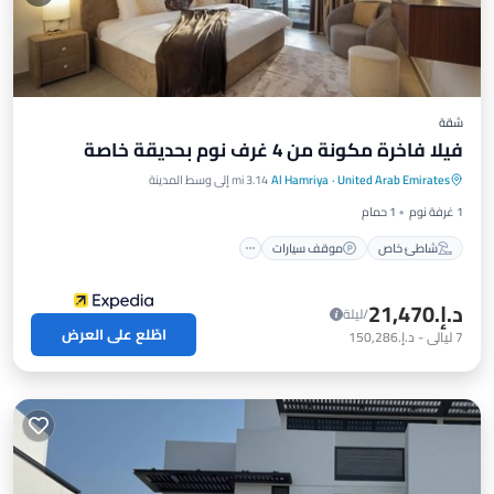
شقة
فيلا فاخرة مكونة من 4 غرف نوم بحديقة خاصة
شاطئ خاص
موقف سيارات
United Arab Emirates
·
Al Hamriya
3.14 mi إلى وسط المدينة
إطلالة على المحيط
شرفة / تراس
1 غرفة نوم
1 حمام
شاطئ خاص
موقف سيارات
د.إ.‏21,470
/ليلة
اطّلع على العرض
7
ليالي
-
د.إ.‏150,286