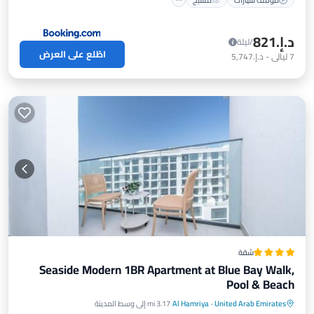
د.إ.‏821
/ليلة
اطّلع على العرض
7
ليالي
-
د.إ.‏5,747
شقة
Seaside Modern 1BR Apartment at Blue Bay Walk,
Pool & Beach
موقف سيارات
مسبح
شرفة / تراس
United Arab Emirates
·
Al Hamriya
3.17 mi إلى وسط المدينة
مكيف هواء