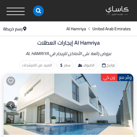
United Arab Emirates
Al Hamriya
رسم خريطة
Al Hamriya إيجارات العطلات
عروض رائعة على الأماكن
للإيجار في AL HAMRIYA
تواريخ
الضيوف
سعر
المزيد من المرشحات
وفّر مع
ون كي