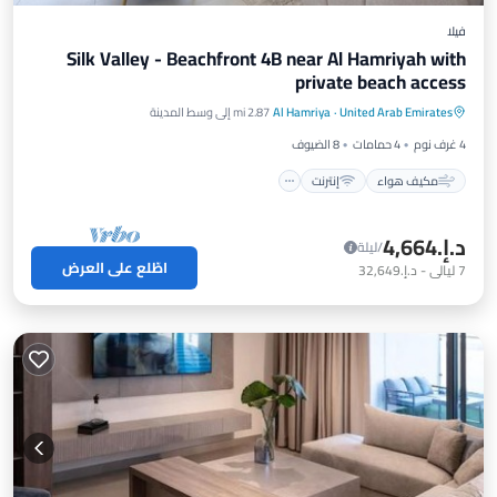
فيلا
Silk Valley - Beachfront 4B near Al Hamriyah with
private beach access
مكيف هواء
إنترنت
مناسب للأطفال
United Arab Emirates
·
Al Hamriya
2.87 mi إلى وسط المدينة
غسيل ملابس
4 غرف نوم
4 حمامات
8 الضيوف
مكيف هواء
إنترنت
د.إ.‏4,664
/ليلة
اطّلع على العرض
7
ليالي
-
د.إ.‏32,649