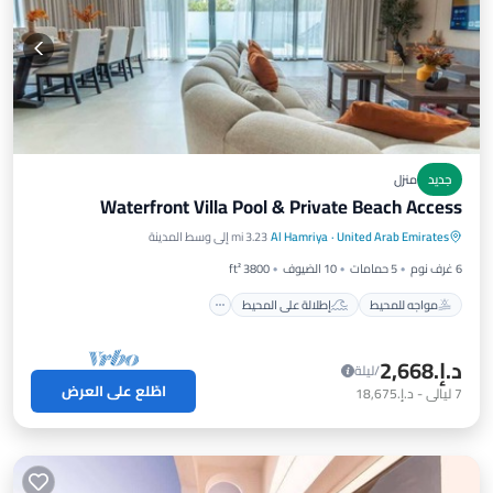
جديد
منزل
Waterfront Villa Pool & Private Beach Access
مواجه للمحيط
إطلالة على المحيط
United Arab Emirates
·
Al Hamriya
3.23 mi إلى وسط المدينة
شرفة / تراس
إطلالة
6 غرف نوم
5 حمامات
10 الضيوف
3800 ft²
مواجه للمحيط
إطلالة على المحيط
د.إ.‏2,668
/ليلة
اطّلع على العرض
7
ليالي
-
د.إ.‏18,675