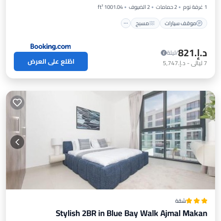
1 غرفة نوم
2 حمامات
2 الضيوف
1001.04 ft²
موقف سيارات
مسبح
د.إ.‏821
/ليلة
اطّلع على العرض
7
ليالي
-
د.إ.‏5,747
شقة
Stylish 2BR in Blue Bay Walk Ajmal Makan