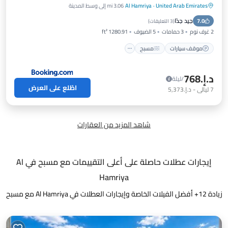
United Arab Emirates
·
Al Hamriya
3.06 mi إلى وسط المدينة
موقف سيارات
مسبح
شرفة / تراس
جيد جدًا
7.0
إطلالة
(
3 التعليقات
)
2 غرف نوم
3 حمامات
5 الضيوف
1280.91 ft²
موقف سيارات
مسبح
د.إ.‏768
/ليلة
اطّلع على العرض
7
ليالي
-
د.إ.‏5,373
شاهد المزيد من العقارات
إيجارات عطلات حاصلة على أعلى التقييمات مع مسبح في Al
Hamriya
زيادة
12
+ أفضل الفيلات الخاصة وإيجارات العطلات في Al Hamriya مع مسبح