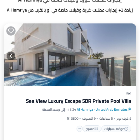
زيادة
2
+ إيجارات عطلات كبيرة وفيلات خاصة في أو بالقرب من Al Hamriya
فيلا
Sea View Luxury Escape 5BR Private Pool Villa
موقف سيارات
مسبح
شرفة / تراس
United Arab Emirates
·
Al Hamriya
3.24 mi إلى وسط المدينة
مطبخ
5 غرف نوم
5 حمامات
9 الضيوف
3800 ft²
موقف سيارات
مسبح