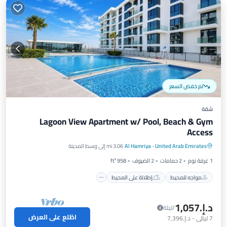
تم خفض السعر
شقة
Lagoon View Apartment w/ Pool, Beach & Gym
Access
مواجه للمحيط
إطلالة على المحيط
United Arab Emirates
·
Al Hamriya
3.06 mi إلى وسط المدينة
شرفة / تراس
إطلالة
1 غرفة نوم
2 حمامات
2 الضيوف
958 ft²
مواجه للمحيط
إطلالة على المحيط
د.إ.‏1,057
/ليلة
اطّلع على العرض
7
ليالي
-
د.إ.‏7,396