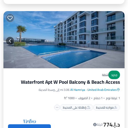
جديد
شقة
Waterfront Apt W Pool Balcony & Beach Access
مواجه للمحيط
إطلالة على المحيط
United Arab Emirates
·
Al Hamriya
3.06 mi إلى وسط المدينة
شرفة / تراس
إطلالة
1 غرفة نوم
1 حمام
2 الضيوف
1000 ft²
مواجه للمحيط
إطلالة على المحيط
د.إ.‏774
/ليلة