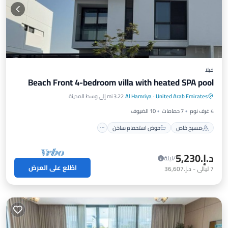
فيلا
Beach Front 4-bedroom villa with heated SPA pool
مسبح خاص
حوض استحمام ساخن
United Arab Emirates
·
Al Hamriya
3.22 mi إلى وسط المدينة
موقف سيارات
مسبح
4 غرف نوم
7 حمامات
10 الضيوف
مسبح خاص
حوض استحمام ساخن
د.إ.‏5,230
/ليلة
اطّلع على العرض
7
ليالي
-
د.إ.‏36,607