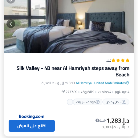
فيلا
Silk Valley - 4B near Al Hamriyah steps away from
Beach
شاطئ خاص
موقف سيارات
United Arab Emirates
·
Al Hamriya
3.13 mi إلى وسط المدينة
إطلالة على المحيط
شرفة / تراس
4 غرف نوم
4 حمامات
9 الضيوف
2777.09 ft²
شاطئ خاص
موقف سيارات
د.إ.‏1,283
/ليلة
اطّلع على العرض
7
ليالي
-
د.إ.‏8,983