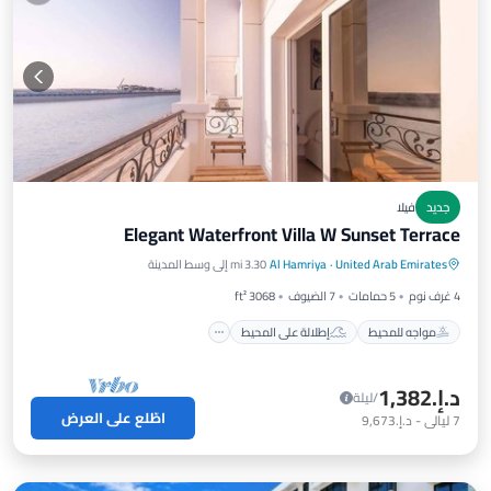
جديد
فيلا
Elegant Waterfront Villa W Sunset Terrace
مواجه للمحيط
إطلالة على المحيط
United Arab Emirates
·
Al Hamriya
3.30 mi إلى وسط المدينة
شرفة / تراس
إطلالة
4 غرف نوم
5 حمامات
7 الضيوف
3068 ft²
مواجه للمحيط
إطلالة على المحيط
د.إ.‏1,382
/ليلة
اطّلع على العرض
7
ليالي
-
د.إ.‏9,673