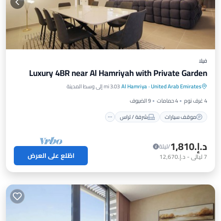
فيلا
Luxury 4BR near Al Hamriyah with Private Garden
موقف سيارات
شرفة / تراس
مطبخ
United Arab Emirates
·
Al Hamriya
3.03 mi إلى وسط المدينة
مكيف هواء
4 غرف نوم
4 حمامات
9 الضيوف
موقف سيارات
شرفة / تراس
د.إ.‏1,810
/ليلة
اطّلع على العرض
7
ليالي
-
د.إ.‏12,670