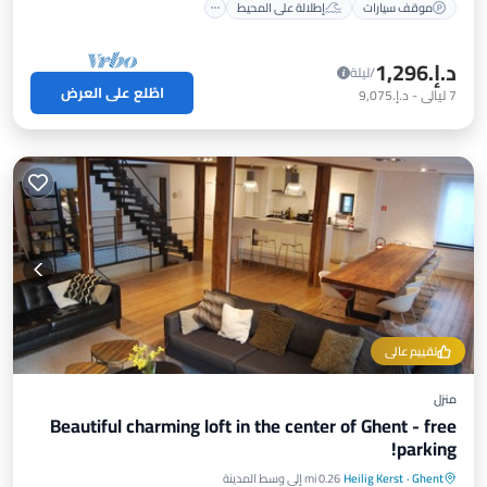
موقف سيارات
إطلالة على المحيط
د.إ.‏1,296
/ليلة
اطّلع على العرض
7
ليالي
-
د.إ.‏9,075
تقييم عالي
منزل
Beautiful charming loft in the center of Ghent - free
parking!
Ghent
·
Heilig Kerst
0.26 mi إلى وسط المدينة
موقف سيارات
مطبخ
إنترنت