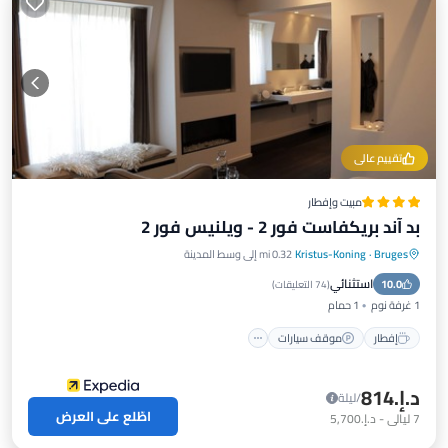
تقييم عالي
مبيت وإفطار
بد آند بريكفاست فور 2 - ويلنيس فور 2
Bruges
·
Kristus-Koning
0.32 mi إلى وسط المدينة
استثنائي
10.0
إفطار
موقف سيارات
مسبح
سبا
(
74 التعليقات
)
1 غرفة نوم
1 حمام
إفطار
موقف سيارات
د.إ.‏814
/ليلة
اطّلع على العرض
7
ليالي
-
د.إ.‏5,700