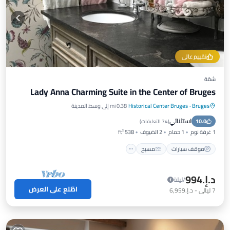
تقييم عالي
شقة
Lady Anna Charming Suite in the Center of Bruges
Bruges
·
Historical Center Bruges
0.38 mi إلى وسط المدينة
موقف سيارات
مسبح
شرفة / تراس
استثنائي
10.0
مطبخ
(
74 التعليقات
)
1 غرفة نوم
1 حمام
2 الضيوف
538 ft²
موقف سيارات
مسبح
د.إ.‏994
/ليلة
اطّلع على العرض
7
ليالي
-
د.إ.‏6,959