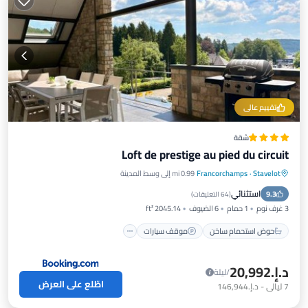
تقييم عالي
شقة
Loft de prestige au pied du circuit
Stavelot
·
Francorchamps
0.99 mi إلى وسط المدينة
حوض استحمام ساخن
موقف سيارات
استثنائي
9.3
شرفة / تراس
إطلالة
(
64 التعليقات
)
3 غرف نوم
1 حمام
6 الضيوف
2045.14 ft²
حوض استحمام ساخن
موقف سيارات
د.إ.‏20,992
/ليلة
اطّلع على العرض
7
ليالي
-
د.إ.‏146,944