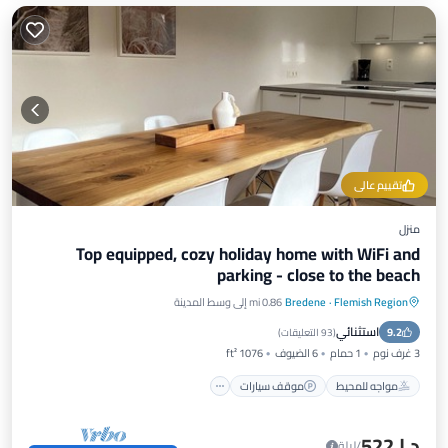
تقييم عالي
منزل
Top equipped, cozy holiday home with WiFi and
parking - close to the beach
Flemish Region
·
Bredene
0.86 mi إلى وسط المدينة
مواجه للمحيط
موقف سيارات
مسبح
استثنائي
9.2
إطلالة على المحيط
(
93 التعليقات
)
3 غرف نوم
1 حمام
6 الضيوف
1076 ft²
مواجه للمحيط
موقف سيارات
د.إ.‏522
/ليلة