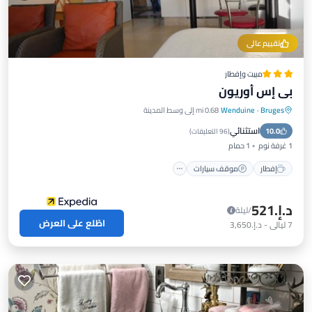
تقييم عالي
مبيت وإفطار
بي إس أوريون
Bruges
·
Wenduine
0.68 mi إلى وسط المدينة
إفطار
موقف سيارات
مسبح
استثنائي
10.0
شرفة / تراس
(
96 التعليقات
)
1 غرفة نوم
1 حمام
إفطار
موقف سيارات
د.إ.‏521
/ليلة
اطّلع على العرض
7
ليالي
-
د.إ.‏3,650