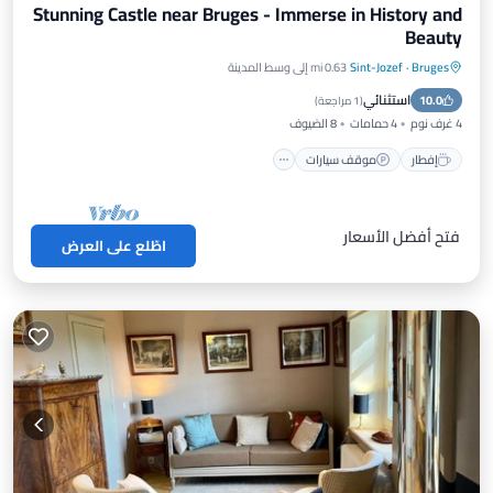
Stunning Castle near Bruges - Immerse in History and
Beauty
Bruges
·
Sint-Jozef
0.63 mi إلى وسط المدينة
إفطار
موقف سيارات
شرفة / تراس
استثنائي
10.0
مطبخ
(
1 مراجعة
)
4 غرف نوم
4 حمامات
8 الضيوف
إفطار
موقف سيارات
فتح أفضل الأسعار
اطّلع على العرض