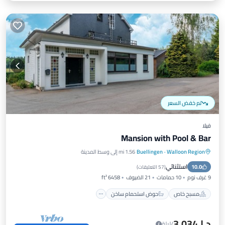
تم خفض السعر
فيلا
Mansion with Pool & Bar
Walloon Region
·
Buellingen
1.56 mi إلى وسط المدينة
مسبح خاص
حوض استحمام ساخن
استثنائي
10.0
موقف سيارات
مسبح
(
57 التعليقات
)
9 غرف نوم
10 حمامات
21 الضيوف
6458 ft²
مسبح خاص
حوض استحمام ساخن
د.إ.‏3,034
/ليلة