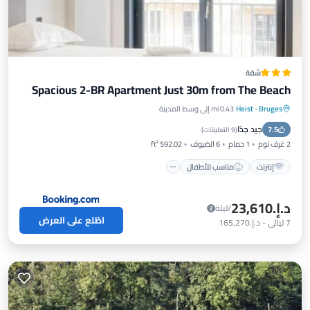
شقة
Spacious 2-BR Apartment Just 30m from The Beach
Bruges
·
Heist
0.43 mi إلى وسط المدينة
إنترنت
مناسب للأطفال
جيد جدًا
7.5
تسهيلات لذوي الاحتياجات الخاصة
الأمن والسلامة
(
9 التعليقات
)
2 غرف نوم
1 حمام
6 الضيوف
592.02 ft²
إنترنت
مناسب للأطفال
د.إ.‏23,610
/ليلة
اطّلع على العرض
7
ليالي
-
د.إ.‏165,270