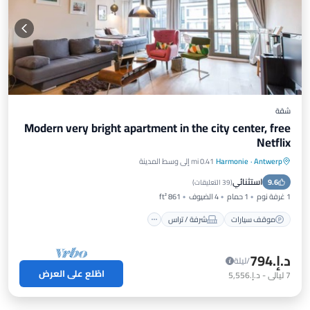
شقة
Modern very bright apartment in the city center, free
Netflix
Antwerp
·
Harmonie
0.41 mi إلى وسط المدينة
موقف سيارات
شرفة / تراس
مطبخ
استثنائي
9.6
مكيف هواء
(
39 التعليقات
)
1 غرفة نوم
1 حمام
4 الضيوف
861 ft²
موقف سيارات
شرفة / تراس
د.إ.‏794
/ليلة
اطّلع على العرض
7
ليالي
-
د.إ.‏5,556