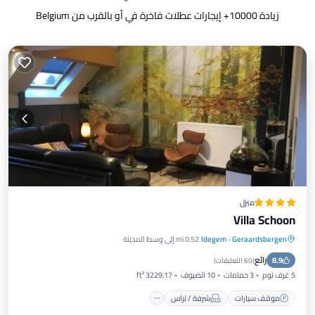
زيادة
10000
+ إيجارات عطلات فاخرة في أو بالقرب من Belgium
منزل
Villa Schoon
Geraardsbergen
·
Idegem
0.52 mi إلى وسط المدينة
موقف سيارات
شرفة / تراس
إطلالة
رائع
8.9
مكيف هواء
(
60 التعليقات
)
5 غرف نوم
3 حمامات
10 الضيوف
3229.17 ft²
موقف سيارات
شرفة / تراس