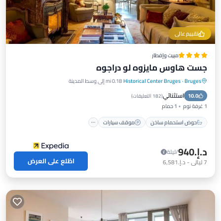
تقييم عالي
مبيت وإفطار
جست هاوس مايزوه لو دراجوه
Bruges
·
Historical Center Bruges
0.18 mi إلى وسط المدينة
حوض استحمام ساخن
موقف سيارات
استثنائي
10.0
شرفة / تراس
مكيف هواء
(
182 التعليقات
)
1 غرفة نوم
1 حمام
حوض استحمام ساخن
موقف سيارات
د.إ.‏940
/ليلة
اطّلع على العرض
7
ليالي
-
د.إ.‏6,581