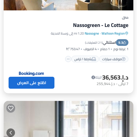
منزل
Nassogreen - Le Cottage
Walloon Region
·
Nassogne
1.20 mi إلى وسط المدينة
موقف سيارات
شرفة / تراس
مطبخ
استثنائي
9.3
إنترنت
(
21 التعليقات
)
1 غرفة نوم
1 حمام
4 الضيوف
753.47 ft²
موقف سيارات
شرفة / تراس
د.إ.‏36,563
/ليلة
اطّلع على العرض
7
ليالي
-
د.إ.‏255,944