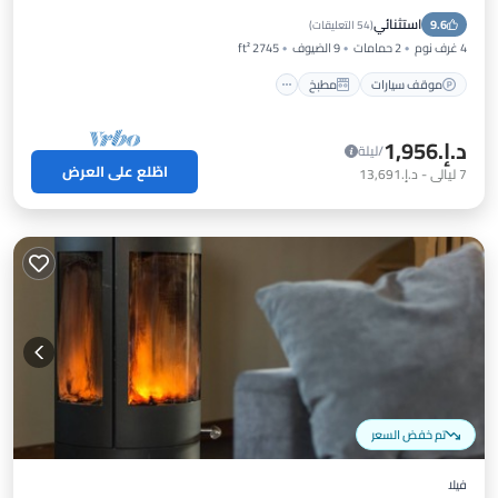
استثنائي
9.6
مناسب للأطفال
(
54 التعليقات
)
4 غرف نوم
2 حمامات
9 الضيوف
2745 ft²
موقف سيارات
مطبخ
د.إ.‏1,956
/ليلة
اطّلع على العرض
7
ليالي
-
د.إ.‏13,691
تم خفض السعر
فيلا