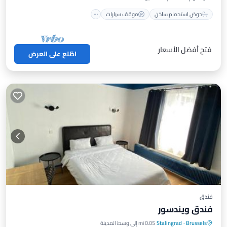
حوض استحمام ساخن
موقف سيارات
فتح أفضل الأسعار
اطّلع على العرض
فندق
فندق ويندسور
Brussels
·
Stalingrad
0.05 mi إلى وسط المدينة
محطة شحن سيارات كهربائية
موقف سيارات