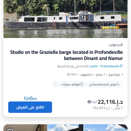
تأجير قوارب
Studio on the Graziella barge located in Profondeville
between Dinant and Namur
حوض استحمام ساخن
موقف سيارات
Profondeville
·
Lustin
0.46 mi إلى وسط المدينة
شرفة / تراس
مطبخ
1 غرفة نوم
1 حمام
4 الضيوف
377 ft²
حوض استحمام ساخن
موقف سيارات
د.إ.‏22,116
/ليلة
اطّلع على العرض
7
ليالي
-
د.إ.‏154,814