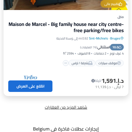
تقييم عالي
منزل
Maison de Marcel - Big family house near city centre-
free parking/free bikes
Bruges
·
Sint-Michiels
0.92 mi إلى وسط المدينة
موقف سيارات
شرفة / تراس
مطبخ
استثنائي
10.0
إنترنت
(
76 التعليقات
)
4 غرف نوم
2 حمامات
8 الضيوف
2594 ft²
موقف سيارات
شرفة / تراس
د.إ.‏1,591
/ليلة
اطّلع على العرض
7
ليالي
-
د.إ.‏11,139
شاهد المزيد من العقارات
إيجارات عطلات فاخرة في Belgium