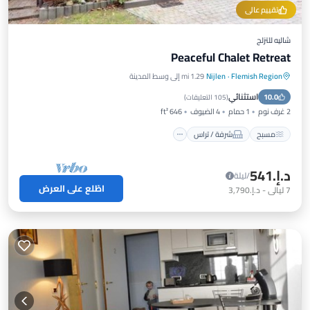
تقييم عالي
شاليه للتزلج
Peaceful Chalet Retreat
Flemish Region
·
Nijlen
1.29 mi إلى وسط المدينة
مسبح
شرفة / تراس
مطبخ
استثنائي
10.0
مكيف هواء
(
105 التعليقات
)
2 غرف نوم
1 حمام
4 الضيوف
646 ft²
مسبح
شرفة / تراس
د.إ.‏541
/ليلة
اطّلع على العرض
7
ليالي
-
د.إ.‏3,790