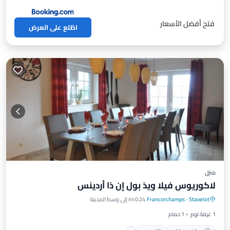
فتح أفضل الأسعار
اطّلع على العرض
منزل
لاكوريوس فيلا ويذ بول إن ذا أردينس
موقف سيارات
مسبح
سبا
Stavelot
·
Francorchamps
0.24 mi إلى وسط المدينة
شرفة / تراس
1 غرفة نوم
1 حمام