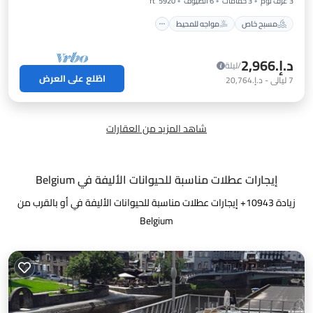
3 غرف نوم
3 حمامات
6 الضيوف
5920 ft²
مسبح خاص
مواجه للمحيط
د.إ.‏2,966
/ليلة
اطّلع على العرض
7
ليالي
-
د.إ.‏20,764
شاهد المزيد من العقارات
إيجارات عطلات مناسبة للحيوانات الأليفة في Belgium
زيادة
10943
+ إيجارات عطلات مناسبة للحيوانات الأليفة في أو بالقرب من
Belgium