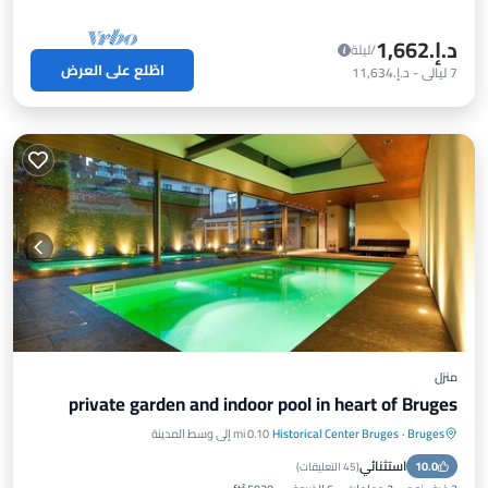
د.إ.‏1,662
/ليلة
اطّلع على العرض
7
ليالي
-
د.إ.‏11,634
منزل
private garden and indoor pool in heart of Bruges
Bruges
·
Historical Center Bruges
0.10 mi إلى وسط المدينة
مسبح خاص
مواجه للمحيط
استثنائي
10.0
حوض استحمام ساخن
موقف سيارات
(
45 التعليقات
)