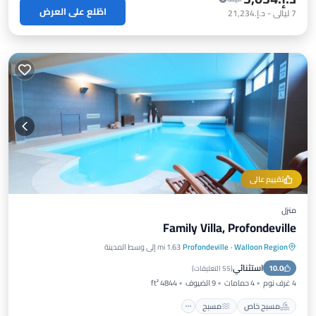
اطّلع على العرض
7
ليالي
-
د.إ.‏21,234
تقييم عالي
منزل
Family Villa, Profondeville
Walloon Region
·
Profondeville
1.63 mi إلى وسط المدينة
مسبح خاص
مسبح
سبا
استثنائي
10.0
شرفة / تراس
(
55 التعليقات
)
4 غرف نوم
4 حمامات
9 الضيوف
4844 ft²
مسبح خاص
مسبح