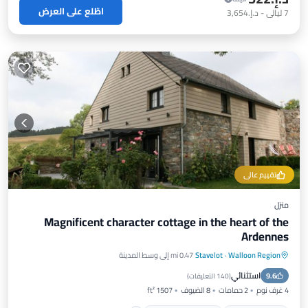
اطّلع على العرض
7
ليالي
-
د.إ.‏3,654
تقييم عالي
منزل
Magnificent character cottage in the heart of the
Ardennes
Walloon Region
·
Stavelot
0.47 mi إلى وسط المدينة
موقف سيارات
إطلالة على المحيط
استثنائي
9.6
شرفة / تراس
إطلالة
(
140 التعليقات
)
4 غرف نوم
2 حمامات
8 الضيوف
1507 ft²