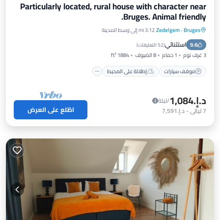
Particularly located, rural house with character near
Bruges. Animal friendly.
Bruges
·
Zedelgem
3.12 mi إلى وسط المدينة
موقف سيارات
إطلالة على المحيط
استثنائي
9.6
شرفة / تراس
إطلالة
(
52 التعليقات
)
3 غرف نوم
1 حمام
8 الضيوف
1884 ft²
موقف سيارات
إطلالة على المحيط
د.إ.‏1,084
/ليلة
اطّلع على العرض
7
ليالي
-
د.إ.‏7,591