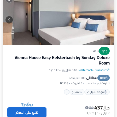
جديد
شقة
Vienna House Easy Kelsterbach by Sunday Deluxe
Room
Frankfurt
·
Kelsterbach
0.40 mi إلى وسط المدينة
موقف سيارات
مسبح
سبا
استثنائي
10.0
شرفة / تراس
(
288 التعليقات
)
1 غرفة نوم
1 حمام
2 الضيوف
226 ft²
موقف سيارات
مسبح
د.إ.‏437
/ليلة
اطّلع على العرض
7
ليالي
-
د.إ.‏3,059