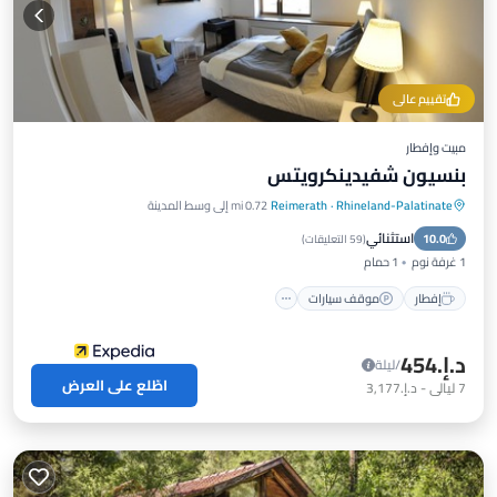
تقييم عالي
مبيت وإفطار
بنسيون شفيدينكرويتس
Rhineland-Palatinate
·
Reimerath
0.72 mi إلى وسط المدينة
إفطار
موقف سيارات
شرفة / تراس
استثنائي
10.0
مطبخ
(
59 التعليقات
)
1 غرفة نوم
1 حمام
إفطار
موقف سيارات
د.إ.‏454
/ليلة
اطّلع على العرض
7
ليالي
-
د.إ.‏3,177