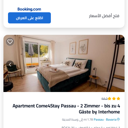
فتح أفضل الأسعار
اطّلع على العرض
شقة
Apartment Come4Stay Passau - 2 Zimmer - bis zu 4
Gäste by Interhome
موقف سيارات
إطلالة
إنترنت
Bavaria
·
Passau
1.78 mi إلى وسط المدينة
مناسب للأطفال
1 غرفة نوم
1 حمام
4 الضيوف
624.31 ft²