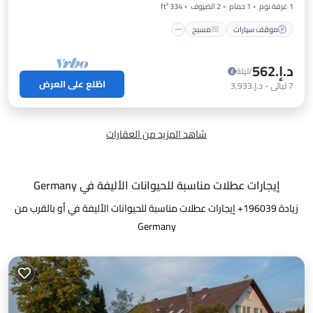
1 غرفة نوم
1 حمام
2 الضيوف
334 ft²
موقف سيارات
مسبح
د.إ.‏562
/ليلة
اطّلع على العرض
7
ليالي
-
د.إ.‏3,933
شاهد المزيد من العقارات
إيجارات عطلات مناسبة للحيوانات الأليفة في Germany
زيادة
196039
+ إيجارات عطلات مناسبة للحيوانات الأليفة في أو بالقرب من
Germany