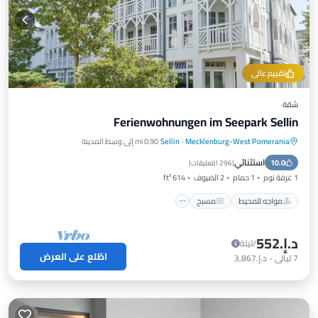
تقييم عالي
شقة
Ferienwohnungen im Seepark Sellin
Mecklenburg-West Pomerania
·
Sellin
0.90 mi إلى وسط المدينة
مواجه للمحيط
مسبح
إطلالة على المحيط
استثنائي
10.0
شرفة / تراس
(
296 التعليقات
)
1 غرفة نوم
1 حمام
2 الضيوف
614 ft²
مواجه للمحيط
مسبح
د.إ.‏552
/ليلة
اطّلع على العرض
7
ليالي
-
د.إ.‏3,867