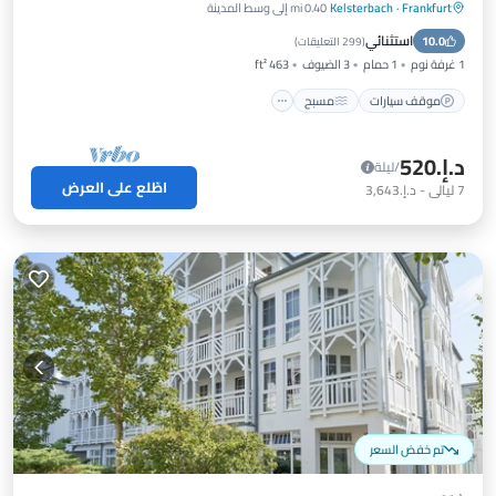
Frankfurt
·
Kelsterbach
0.40 mi إلى وسط المدينة
موقف سيارات
مسبح
سبا
استثنائي
10.0
شرفة / تراس
(
299 التعليقات
)
1 غرفة نوم
1 حمام
3 الضيوف
463 ft²
موقف سيارات
مسبح
د.إ.‏520
/ليلة
اطّلع على العرض
7
ليالي
-
د.إ.‏3,643
تم خفض السعر