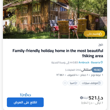
تقييم عالي
كوخ
Family-friendly holiday home in the most beautiful
hiking area!
Bavaria
·
Arnbruck
0.83 mi إلى وسط المدينة
موقف سيارات
سبا
شرفة / تراس
استثنائي
10.0
مطبخ
(
204 التعليقات
)
1 غرفة نوم
1 حمام
4 الضيوف
861 ft²
موقف سيارات
سبا
د.إ.‏521
/ليلة
اطّلع على العرض
7
ليالي
-
د.إ.‏3,647