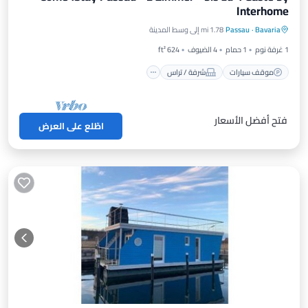
Interhome
موقف سيارات
شرفة / تراس
مطبخ
Bavaria
·
Passau
1.78 mi إلى وسط المدينة
إنترنت
1 غرفة نوم
1 حمام
4 الضيوف
624 ft²
موقف سيارات
شرفة / تراس
فتح أفضل الأسعار
اطّلع على العرض