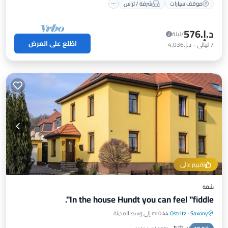
موقف سيارات
شرفة / تراس
د.إ.‏576
/ليلة
اطّلع على العرض
7
ليالي
-
د.إ.‏4,036
تقييم عالي
شقة
In the house Hundt you can feel "fiddle".
Saxony
·
Ostritz
0.44 mi إلى وسط المدينة
موقف سيارات
شرفة / تراس
مطبخ