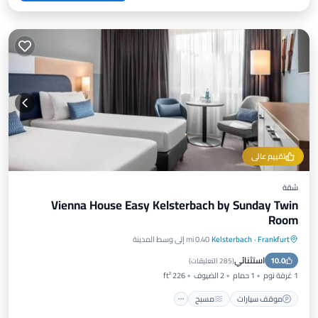
تقييم عالي
شقة
Vienna House Easy Kelsterbach by Sunday Twin
Room
Frankfurt
·
Kelsterbach
0.40 mi إلى وسط المدينة
موقف سيارات
مسبح
سبا
استثنائي
10.0
شرفة / تراس
(
285 التعليقات
)
1 غرفة نوم
1 حمام
2 الضيوف
226 ft²
موقف سيارات
مسبح