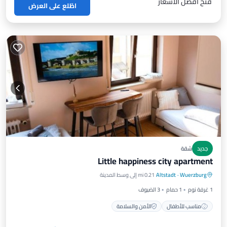
فتح أفضل الأسعار
اطّلع على العرض
جديد
شقة
Little happiness city apartment
Wuerzburg
·
Altstadt
0.21 mi إلى وسط المدينة
مناسب للأطفال
الأمن والسلامة
1 غرفة نوم
1 حمام
3 الضيوف
مناسب للأطفال
الأمن والسلامة