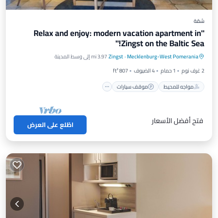
شقة
"Relax and enjoy: modern vacation apartment in
Zingst on the Baltic Sea!"
مواجه للمحيط
موقف سيارات
Mecklenburg-West Pomerania
·
Zingst
3.97 mi إلى وسط المدينة
إطلالة على المحيط
شرفة / تراس
2 غرف نوم
1 حمام
4 الضيوف
807 ft²
مواجه للمحيط
موقف سيارات
فتح أفضل الأسعار
اطّلع على العرض