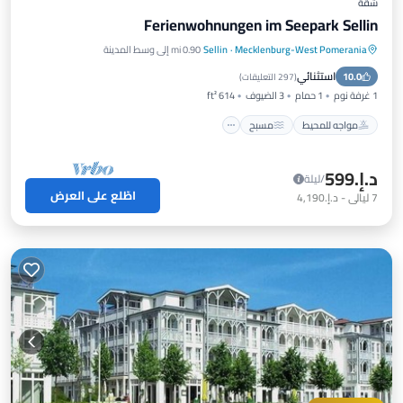
شقة
Ferienwohnungen im Seepark Sellin
Mecklenburg-West Pomerania
·
Sellin
0.90 mi إلى وسط المدينة
مواجه للمحيط
مسبح
إطلالة على المحيط
استثنائي
10.0
شرفة / تراس
(
297 التعليقات
)
1 غرفة نوم
1 حمام
3 الضيوف
614 ft²
مواجه للمحيط
مسبح
د.إ.‏599
/ليلة
اطّلع على العرض
7
ليالي
-
د.إ.‏4,190