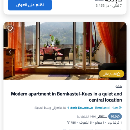
اطّلع على العرض
7
ليالي
-
د.إ.‏3,463
تقييم عالي
شقة
Modern apartment in Bernkastel-Kues in a quiet and
central location
Bernkastel-Kues
·
Historic Downtown
0.10 mi إلى وسط المدينة
موقف سيارات
شرفة / تراس
مطبخ
استثنائي
10.0
إنترنت
(
169 التعليقات
)
1 غرفة نوم
1 حمام
5 الضيوف
786 ft²