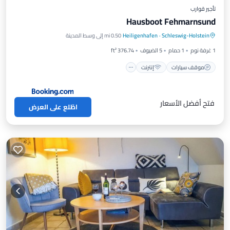
تأجير قوارب
Hausboot Fehmarnsund
موقف سيارات
إنترنت
مناسب للأطفال
Schleswig-Holstein
·
Heiligenhafen
0.50 mi إلى وسط المدينة
شواء / طهي خارجي
1 غرفة نوم
1 حمام
5 الضيوف
376.74 ft²
موقف سيارات
إنترنت
فتح أفضل الأسعار
اطّلع على العرض