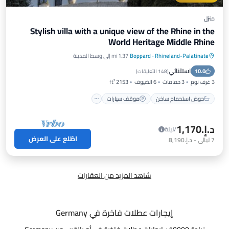
منزل
Stylish villa with a unique view of the Rhine in the
World Heritage Middle Rhine
Rhineland-Palatinate
·
Boppard
1.37 mi إلى وسط المدينة
حوض استحمام ساخن
موقف سيارات
استثنائي
10.0
إطلالة على المحيط
شرفة / تراس
(
148 التعليقات
)
3 غرف نوم
3 حمامات
6 الضيوف
2153 ft²
حوض استحمام ساخن
موقف سيارات
د.إ.‏1,170
/ليلة
اطّلع على العرض
7
ليالي
-
د.إ.‏8,190
شاهد المزيد من العقارات
إيجارات عطلات فاخرة في Germany