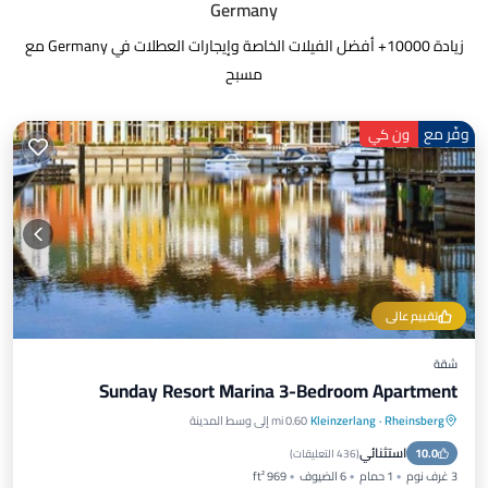
Germany
زيادة
10000
+ أفضل الفيلات الخاصة وإيجارات العطلات في Germany مع
مسبح
وفّر مع
ون كي
تقييم عالي
شقة
Sunday Resort Marina 3-Bedroom Apartment
Rheinsberg
·
Kleinzerlang
0.60 mi إلى وسط المدينة
حوض استحمام ساخن
موقف سيارات
استثنائي
10.0
مسبح
سبا
(
436 التعليقات
)
3 غرف نوم
1 حمام
6 الضيوف
969 ft²