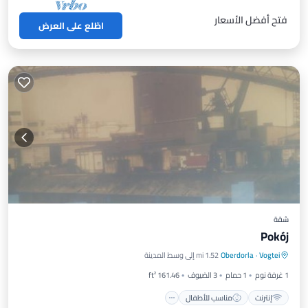
فتح أفضل الأسعار
اطّلع على العرض
شقة
Pokój
Vogtei
·
Oberdorla
1.52 mi إلى وسط المدينة
إنترنت
مناسب للأطفال
الأمن والسلامة
1 غرفة نوم
1 حمام
3 الضيوف
161.46 ft²
إنترنت
مناسب للأطفال