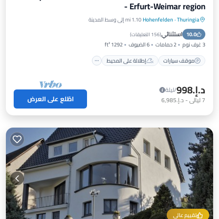
- Erfurt-Weimar region
Thuringia
·
Hohenfelden
1.10 mi إلى وسط المدينة
موقف سيارات
إطلالة على المحيط
استثنائي
10.0
شرفة / تراس
إطلالة
(
156 التعليقات
)
3 غرف نوم
2 حمامات
6 الضيوف
1292 ft²
موقف سيارات
إطلالة على المحيط
د.إ.‏998
/ليلة
اطّلع على العرض
7
ليالي
-
د.إ.‏6,985
تقييم عالي