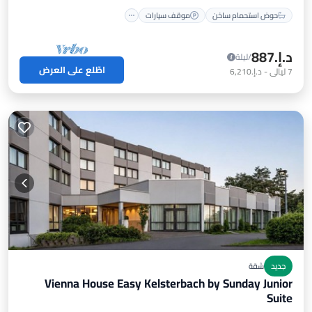
حوض استحمام ساخن
موقف سيارات
د.إ.‏887
/ليلة
اطّلع على العرض
7
ليالي
-
د.إ.‏6,210
جديد
شقة
Vienna House Easy Kelsterbach by Sunday Junior
Suite