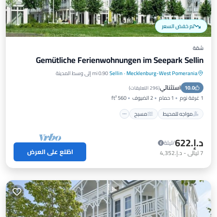
تم خفض السعر
شقة
Gemütliche Ferienwohnungen im Seepark Sellin
Mecklenburg-West Pomerania
·
Sellin
0.90 mi إلى وسط المدينة
مواجه للمحيط
مسبح
إطلالة على المحيط
استثنائي
10.0
شرفة / تراس
(
296 التعليقات
)
1 غرفة نوم
1 حمام
2 الضيوف
560 ft²
مواجه للمحيط
مسبح
د.إ.‏622
/ليلة
اطّلع على العرض
7
ليالي
-
د.إ.‏4,352