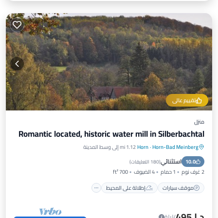
تقييم عالي
منزل
Romantic located, historic water mill in Silberbachtal
Horn-Bad Meinberg
·
Horn
1.12 mi إلى وسط المدينة
موقف سيارات
إطلالة على المحيط
استثنائي
10.0
شرفة / تراس
إطلالة
(
180 التعليقات
)
2 غرف نوم
1 حمام
4 الضيوف
700 ft²
موقف سيارات
إطلالة على المحيط
د.إ.‏495
/ليلة