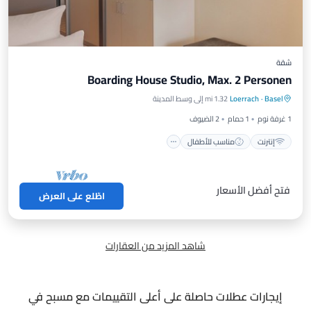
شقة
Boarding House Studio, Max. 2 Personen
إنترنت
مناسب للأطفال
Basel
·
Loerrach
1.32 mi إلى وسط المدينة
مرافق العناية بالصحة
الأمن والسلامة
1 غرفة نوم
1 حمام
2 الضيوف
إنترنت
مناسب للأطفال
فتح أفضل الأسعار
اطّلع على العرض
شاهد المزيد من العقارات
إيجارات عطلات حاصلة على أعلى التقييمات مع مسبح في