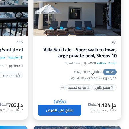
فيلا
شقة
Villa Sari Lale - Short walk to town,
اعمار اسكوي
مسبح خا
large private pool, Sleeps 10
udar
·
Istanbul
إفطار
Kas
·
Kalkan
0.08 mi إلى وسط المدينة
مسبح خاص
مواجه للمحيط
1 غرفة نوم
1 حمام
استثنائي
10.0
موقف سيارات
مسبح
(
37 التعليقات
)
مسبح خاص
4 غرف نوم
3 حمامات
10 الضيوف
مسبح خاص
مواجه للمحيط
د.إ.‏1,124
د.إ.‏703
/ليلة
/ليلة
اطّلع على العرض
7
ليالي
-
د.إ.‏7,866
7
ليالي
-
د.إ.‏4,921