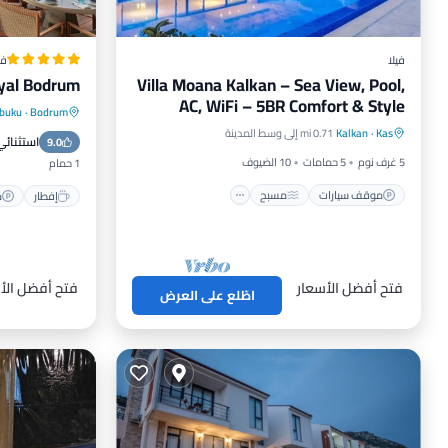
فيلا
فن
yal Bodrum
Villa Moana Kalkan – Sea View, Pool,
AC, WiFi – 5BR Comfort & Style
kbuku
·
Bodrum
موقف سيارات
مسبح
مطبخ
إفطار
Kas
·
Kalkan
0.71 mi إلى وسط المدينة
استثنائي
مكيف هواء
9.0
سبا
5 غرف نوم
5 حمامات
10 الضيوف
1 حمام
موقف سيارات
مسبح
إفطار
م
فتح أفضل الأسعار
فتح أفضل الأ
اطّلع على العرض