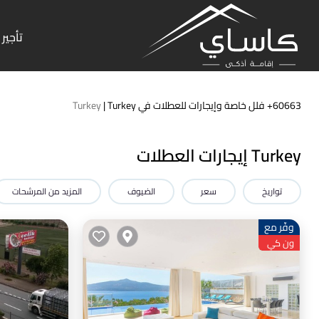
تأجير 
60663+
فلل خاصة وإيجارات للعطلات في Turkey |
Turkey
Turkey إيجارات العطلات
تواريخ
سعر
الضيوف
المزيد من المرشحات
وفّر مع
ون كي