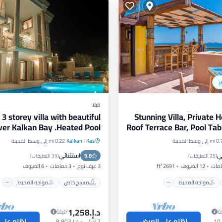
ر
فيلا
3 storey villa with beautiful
Stunning Villa, Private 
er Kalkan Bay .Heated Pool .
Roof Terrace Bar, Pool Tab
ى وسط المدينة
Kas
·
Kalkan
0.22 mi إلى وسط المدينة
ص
مواجه للمحيط
مسبح خاص
مواجه للمحيط
ي
استثنائي
رات
مسبح
9.8
موقف سيارات
مسبح
(
25 التعليقات
)
(
39 التعليقات
)
12 الضيوف
2691 ft²
3 غرف نوم
3 حمامات
6 الضيوف
مواجه للمحيط
مسبح خاص
مواجه للمحيط
د.إ.‏1,258
ة
/ليلة
اطّلع على العرض
اطّلع على
7
ليالي
-
د.إ.‏8,803