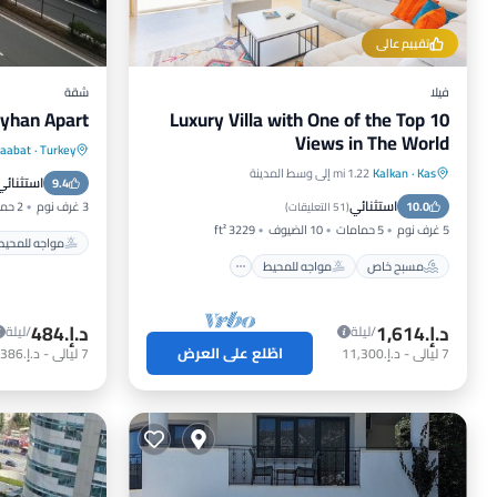
تقييم عالي
فيلا
شقة
yhan Apart
Luxury Villa with One of the Top 10
Views in The World
aabat
·
Turkey
مواجه للم
Kas
·
Kalkan
1.22 mi إلى وسط المدينة
مسبح خاص
مواجه للمحيط
استثنائي
9.4
إفطار
استثنائي
10.0
حوض استحمام ساخن
موقف سيارات
3 غرف نوم
2 حمامات
(
51 التعليقات
)
5 غرف نوم
5 حمامات
10 الضيوف
3229 ft²
مواجه للمحيط
مسبح خاص
مواجه للمحيط
د.إ.‏1,614
د.إ.‏484
/ليلة
/ليلة
اطّلع على العرض
7
ليالي
-
د.إ.‏11,300
7
ليالي
-
د.إ.‏3,386