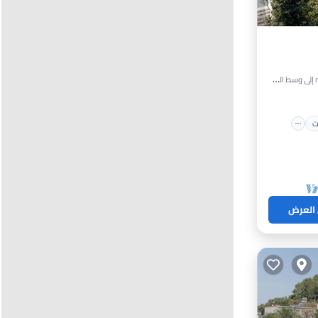
ارات
ت
 العرض