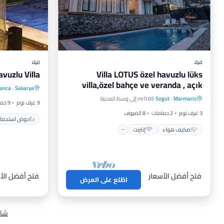
فيلا
فيلا
vuzlu Villa
Villa LOTUS özel havuzlu lüks
حوض استح
villa,özel bahçe ve veranda , açık
anca
·
Sakarya
مكيف هواء
إنترنت
إنترنت
alanda, veranda
Marmaris
·
Sogut
0.69 mi إلى وسط المدينة
مناسب للأطفال
غسيل ملابس
9 غرف نوم
9 حمامات
3 غرف نوم
2 حمامات
8 الضيوف
حوض استحمام
مكيف هواء
إنترنت
فتح أفضل الأسعار
فتح أفضل الأ
اطّلع على العرض
شاه