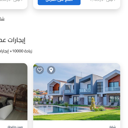
شاه
إيجارات عطلا
زيادة
10000
+ إيجارات
شقة
مبيت وإفطار