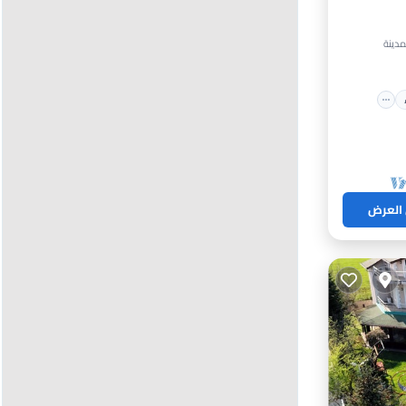
اء
 العرض