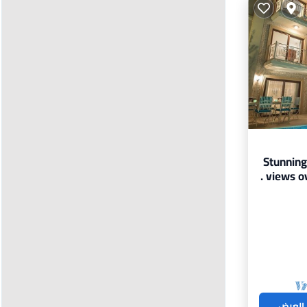
Stunning 
views ov
 العرض