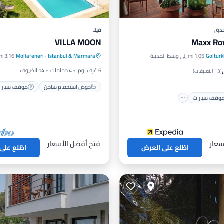
دق
فيلا
VILLA MOON
Maxx Ro
حوض استحمام ساخن
موقف سي
Goltur
1.05 mi إلى وسط المدينة
Istanbul & Marmara
·
Mollafeneri
3.16 mi إلى وسط المدينة
موقف سيارات
مسبح
مسبح
شرفة / تراس
6 غرف نوم
4 حمامات
14 الضيوف
(
13 التعليقات
)
حوض استحمام ساخن
موقف سيارا
وقف سيارات
سعار
فتح أفضل الأسعار
اطّلع على العرض
اطّلع على