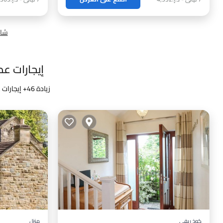
شاه
إيجارات عطلا
زيادة
46
+ إيجارات ع
كوخ ريفي
منزل