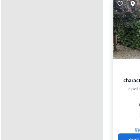
charact
 العرض