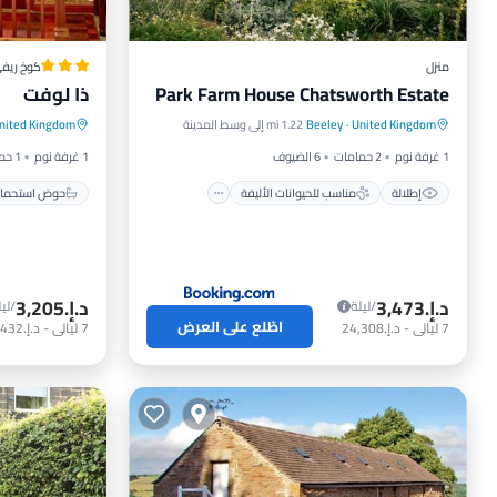
منزل
كوخ ريف
Park Farm House Chatsworth Estate
ذا لوفت
إطلالة
مناسب للحيوانات الأليفة
حوض استح
United Kingdom
·
Beeley
1.22 mi إلى وسط المدينة
nited Kingdom
مناسب للأطفال
الأمن والسلامة
شرفة / ت
1 غرفة نوم
2 حمامات
6 الضيوف
1 غرفة نوم
1 حمام
إطلالة
مناسب للحيوانات الأليفة
حوض استحمام
د.إ.‏3,473
د.إ.‏3,205
/ليلة
/ليل
اطّلع على العرض
7
ليالي
-
د.إ.‏24,308
7
ليالي
-
د.إ.‏22,432