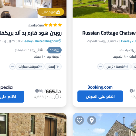
تقييم عالي
مبيت وإفطار
Russian Cottage Chatsw
روبين هود فارم بد آند بريك
U
·
Beeley
1.23 mi إلى وسط المدينة
United Kingdom
·
Beeley
3.06 mi إلى وسط المدينة
رات
شرفة / تراس
إفطار
موقف سيارات
ي
استثنائي
مناسب للحيوانات الأليفة
10.0
شرفة / تراس
مطبخ
(
1 مراجعة
)
(
195 التعليقات
)
4 الضيوف
1 غرفة نوم
1 حمام
ت
شرفة / تراس
إفطار
موقف سيارات
د.إ.‏665
ة
/ليلة
اطّلع على العرض
اطّلع على
7
ليالي
-
د.إ.‏4,653