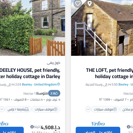
كوخ ريفي
DEELEY HOUSE, pet friendly,
THE LOFT, pet friendl
er holiday cottage in Darley
holiday cottage i
Dale
U
·
Beeley
5.50 mi إلى وسط المدينة
United Kingdom
·
Beeley
2.03 mi إلى وسط المدينة
مام ساخن
موقف سيارات
موقف سيارات
شرفة / تراس
متوسط
سبا
2.0
مطبخ
إنترنت
)
(
1 مراجعة
)
7 الضيوف
1399 ft²
4 غرف نوم
4 حمامات
8 الضيوف
1561 ft²
 ساخن
موقف سيارات
موقف سيارات
شرفة / تراس
د.إ.‏4,508
ة
/ليلة
اطّلع على العرض
اطّلع على
7
ليالي
-
د.إ.‏31,554