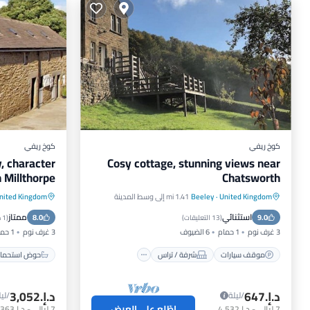
كوخ ريفي
كوخ ريفي
y, character
Cosy cottage, stunning views near
n Millthorpe
Chatsworth
United Kingdom
·
Beeley
1.41 mi إلى وسط المدينة
nited Kingdom
موقف سيارات
شرفة / تراس
حوض استح
استثنائي
ممتاز
9.0
مطبخ
إنترنت
8.0
مسبح
(
13 التعليقات
)
(
1 مراجعة
3 غرف نوم
1 حمام
6 الضيوف
3 غرف نوم
1 حمام
موقف سيارات
شرفة / تراس
حوض استحمام
د.إ.‏647
د.إ.‏3,052
/ليلة
/ليل
اطّلع على العرض
7
ليالي
-
د.إ.‏4,532
7
ليالي
-
د.إ.‏21,363