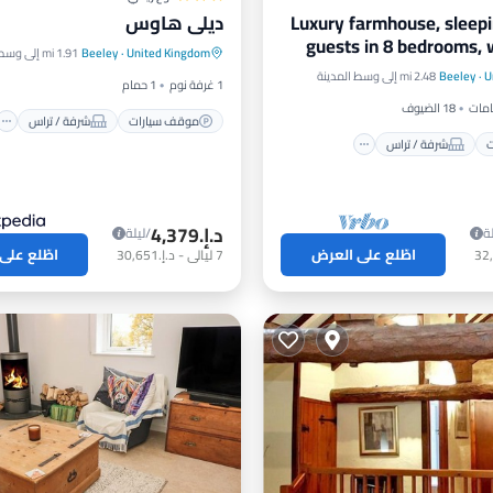
Luxury farmhouse, sleepi
ديلي هاوس
موقف سيارات
شرفة / تراس
guests in 8 bedrooms, 
United Kingdom
·
Beeley
1.91 mi إلى وسط المدينة
رات
شرفة / تراس
مطبخ
إنترنت
g
U
·
Beeley
2.48 mi إلى وسط المدينة
إنترنت
1 غرفة نوم
1 حمام
18 الضيوف
موقف سيارات
شرفة / تراس
ت
شرفة / تراس
د.إ.‏4,379
ة
/ليلة
اطّلع على العرض
اطّلع على
7
ليالي
-
د.إ.‏30,651