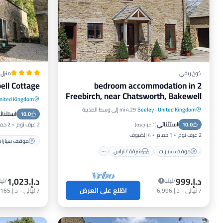
كوخ ريفي
منزل
ell Cottage
2 bedroom accommodation in
Freebirch, near Chatsworth, Bakewell
nited Kingdom
موقف سيا
United Kingdom
·
Beeley
4.29 mi إلى وسط المدينة
موقف سيارات
شرفة / تراس
استثنائ
10.0
مناسب لل
استثنائي
10.0
مطبخ
إنترنت
2 غرف نوم
2 حمامات
(
1 مراجعة
)
2 غرف نوم
1 حمام
4 الضيوف
موقف سيارا
موقف سيارات
شرفة / تراس
د.إ.‏999
د.إ.‏1,023
/ليلة
/ليل
اطّلع على العرض
7
ليالي
-
د.إ.‏6,996
7
ليالي
-
د.إ.‏7,165