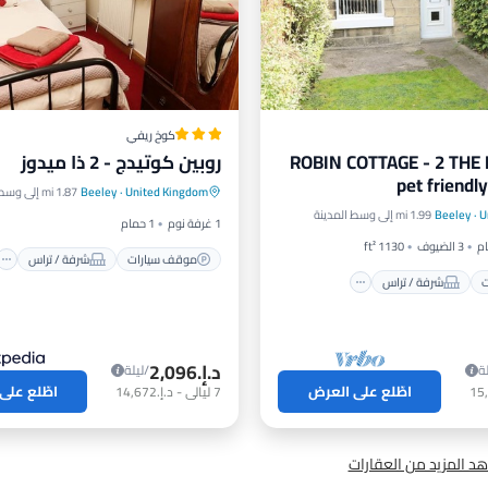
كوخ ريفي
ROBIN COTTAGE - 2 TH
روبين كوتيدج - 2 ذا ميدوز
موقف سيارات
شرفة / تراس
pet friendl
United Kingdom
·
Beeley
1.87 mi إلى وسط المدينة
رات
شرفة / تراس
مطبخ
إنترنت
U
·
Beeley
1.99 mi إلى وسط المدينة
إنترنت
1 غرفة نوم
1 حمام
3 الضيوف
1130 ft²
موقف سيارات
شرفة / تراس
ت
شرفة / تراس
د.إ.‏2,096
ة
/ليلة
اطّلع على العرض
اطّلع على
7
ليالي
-
د.إ.‏14,672
د المزيد من العقارات