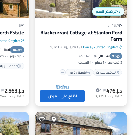
تم خفض السعر
كوخ ريفي
منزل
orth Estate
Blackcurrant Cottage at Stanton Ford
Farm
nited Kingdom
موقف سيا
United Kingdom
·
Beeley
3.91 mi إلى وسط المدينة
موقف سيارات
شرفة / تراس
استثنائ
10.0
إنترنت
استثنائي
9.6
مطبخ
إنترنت
2 غرف نوم
2 حمامات
(
19 التعليقات
)
2 غرف نوم
1 حمام
4 الضيوف
موقف سيارا
موقف سيارات
شرفة / تراس
د.إ.‏476
د.إ.‏2,563
/ليلة
/ليل
اطّلع على العرض
7
ليالي
-
د.إ.‏3,335
7
ليالي
-
د.إ.‏17,944