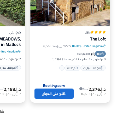
منزل
كوخ ريفي
E MEADOWS,
The Loft
y in Matlock
United Kingdom
·
Beeley
5.77 mi إلى وسط المدينة
موقف سيا
موقف سيارات
إطلالة
إنترنت
nited Kingdom
رائع
مطبخ
8.8
مناسب للحيوانات الأليفة
(
8 التعليقات
)
2 غرف نوم
1 حمام
3 غرف نوم
1 حمام
7 الضيوف
1399.31 ft²
موقف سيارا
موقف سيارات
إطلالة
د.إ.‏2,376
د.إ.‏2,158
/ليلة
/ليل
اطّلع على العرض
7
ليالي
-
د.إ.‏16,633
7
ليالي
-
د.إ.‏15,105
شاه