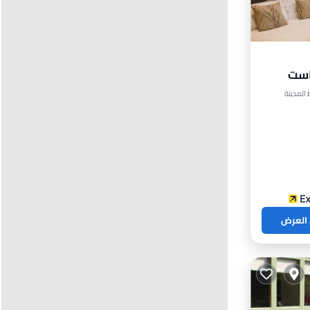
فاست
 العرض