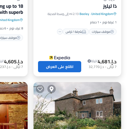
ذا ليليز
ng up to 18
موقف سيارات
شرفة / تراس
with superb
United Kingdom
·
Beeley
2.13 mi إلى وسط المدينة
موقف سيا
مطبخ
إنترنت
ames room
nited Kingdom
1 غرفة نوم
1 حمام
مطبخ
8 غرف نوم
6 حمامات
موقف سيارات
شرفة / تراس
موقف سيارا
د.إ.‏4,681
د.إ.‏4,605
/ليلة
/ليل
اطّلع على العرض
7
ليالي
-
د.إ.‏32,770
7
ليالي
-
د.إ.‏32,237