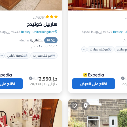
ي
كوخ ريفي
هاربيل كوتيدج
مام ساخن
موقف سيارات
U
·
Beeley
5.77 mi إلى وسط المدينة
United Kingdom
·
Beeley
4.47 mi إلى وسط المدينة
موقف سيارات
شرفة / تراس
راس
مطبخ
استثنائي
10.0
مطبخ
إنترنت
(
1 مراجعة
)
1 غرفة نوم
1 حمام
 ساخن
موقف سيارات
موقف سيارات
شرفة / تراس
د.إ.‏2,990
ة
/ليلة
اطّلع على العرض
اطّلع على
7
ليالي
-
د.إ.‏20,930