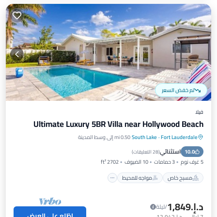
تم خفض السعر
فيلا
Ultimate Luxury 5BR Villa near Hollywood Beach
Fort Lauderdale
·
South Lake
0.50 mi إلى وسط المدينة
مسبح خاص
مواجه للمحيط
موقف سيارات
استثنائي
10.0
مسبح
(
28 التعليقات
)
5 غرف نوم
3 حمامات
10 الضيوف
2702 ft²
مسبح خاص
مواجه للمحيط
د.إ.‏1,849
/ليلة
اطّلع على العرض
7
ليالي
-
د.إ.‏12,942