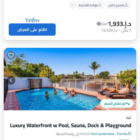
مسبح خاص
مواجه للمحيط
د.إ.‏1,933
/ليلة
اطّلع على العرض
7
ليالي
-
د.إ.‏13,529
تم خفض السعر
فيلا
Luxury Waterfront w Pool, Sauna, Dock & Playground
Florida
·
Fort Lauderdale
5.52 mi إلى وسط المدينة
مسبح خاص
مواجه للمحيط
موقف سيارات