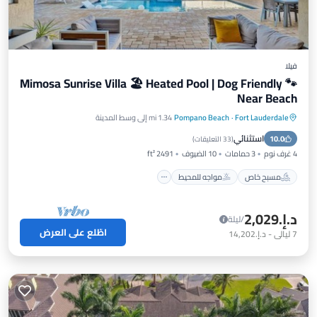
فيلا
Mimosa Sunrise Villa 🏖️ Heated Pool | Dog Friendly 🐾
Near Beach
Fort Lauderdale
·
Pompano Beach
1.34 mi إلى وسط المدينة
مسبح خاص
مواجه للمحيط
موقف سيارات
استثنائي
10.0
مسبح
(
33 التعليقات
)
4 غرف نوم
3 حمامات
10 الضيوف
2491 ft²
مسبح خاص
مواجه للمحيط
د.إ.‏2,029
/ليلة
اطّلع على العرض
7
ليالي
-
د.إ.‏14,202