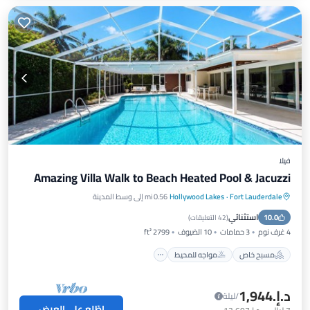
فيلا
Amazing Villa Walk to Beach Heated Pool & Jacuzzi
Fort Lauderdale
·
Hollywood Lakes
0.56 mi إلى وسط المدينة
مسبح خاص
مواجه للمحيط
استثنائي
10.0
حوض استحمام ساخن
موقف سيارات
(
42 التعليقات
)
4 غرف نوم
3 حمامات
10 الضيوف
2799 ft²
مسبح خاص
مواجه للمحيط
د.إ.‏1,944
/ليلة
اطّلع على العرض