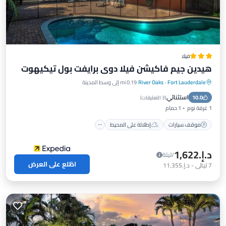
فيلا
هيدين جيم فاكيشن فيلا دوي برايفت بول تيكيهوت
Fort Lauderdale
·
River Oaks
0.19 mi إلى وسط المدينة
موقف سيارات
إطلالة على المحيط
استثنائي
10.0
شرفة / تراس
إطلالة
(
3 التعليقات
)
1 غرفة نوم
1 حمام
موقف سيارات
إطلالة على المحيط
د.إ.‏1,622
/ليلة
اطّلع على العرض
7
ليالي
-
د.إ.‏11,355