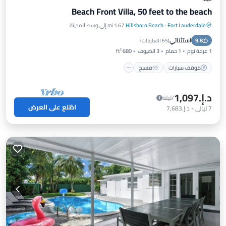
Beach Front Villa, 50 feet to the beach
Fort Lauderdale
·
Hillsboro Beach
1.67 mi إلى وسط المدينة
موقف سيارات
مسبح
إطلالة على المحيط
استثنائي
9.8
شرفة / تراس
(
65 التعليقات
)
1 غرفة نوم
1 حمام
3 الضيوف
680 ft²
موقف سيارات
مسبح
د.إ.‏1,097
/ليلة
اطّلع على العرض
7
ليالي
-
د.إ.‏7,683