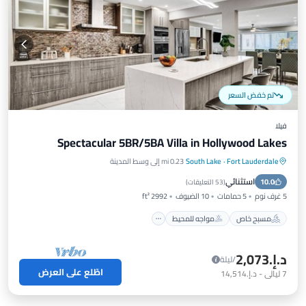
تم خفض السعر
فيلا
Spectacular 5BR/5BA Villa in Hollywood Lakes
Fort Lauderdale
·
South Lake
0.23 mi إلى وسط المدينة
مسبح خاص
مواجه للمحيط
موقف سيارات
استثنائي
10.0
مسبح
(
53 التعليقات
)
5 غرف نوم
5 حمامات
10 الضيوف
2992 ft²
مسبح خاص
مواجه للمحيط
د.إ.‏2,073
/ليلة
اطّلع على العرض
7
ليالي
-
د.إ.‏14,514