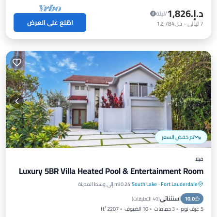
د.إ.‏1,826
/ليلة
اطّلع على العرض
7
ليالي
-
د.إ.‏12,784
تم خفض السعر
فيلا
Luxury 5BR Villa Heated Pool & Entertainment Room
Fort Lauderdale
·
South Lake
0.24 mi إلى وسط المدينة
مسبح خاص
مواجه للمحيط
موقف سيارات
استثنائي
10.0
مسبح
(
40 التعليقات
)
5 غرف نوم
3 حمامات
10 الضيوف
2207 ft²