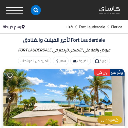
Florida
Fort Lauderdale
فيلا
رسم خريطة
Fort Lauderdale تأجير الفيلات والفنادق
عروض رائعة على الأماكن
للإيجار في FORT LAUDERDALE
تواريخ
الضيوف
سعر
المزيد من المرشحات
وفّر مع
ون كي
تقييم عالي