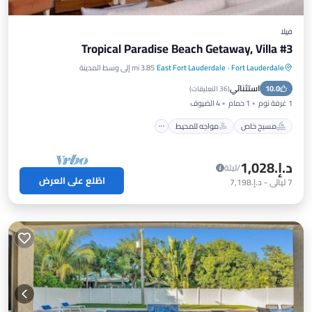
فيلا
Tropical Paradise Beach Getaway, Villa #3
Fort Lauderdale
·
East Fort Lauderdale
3.85 mi إلى وسط المدينة
مسبح خاص
مواجه للمحيط
موقف سيارات
استثنائي
10.0
مسبح
(
36 التعليقات
)
1 غرفة نوم
1 حمام
4 الضيوف
مسبح خاص
مواجه للمحيط
د.إ.‏1,028
/ليلة
اطّلع على العرض
7
ليالي
-
د.إ.‏7,198