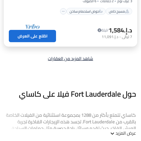
3 غرف نوم
2 حمامات
6 الضيوف
مسبح خاص
حوض استحمام ساخن
د.إ.‏1,584
/ليلة
اطّلع على العرض
7
ليالي
-
د.إ.‏11,091
شاهد المزيد من العقارات
حول Fort Lauderdale فيلا على كاساي
كاساي تتمتع بأكثر من 1288 بمجموعة استثنائية من الفيلات الخاصة
بالقرب من Fort Lauderdale. تجسد هذه الإيجارات الفاخرة تجربة
العيش الفاخر، حيث تقدم وسائل راحة حصرية مثل حمامات السباحة
عرض المزيد
الخاصة، واي فاي، والسبا، وأحواض الاستحمام الساخنة، والمزيد.