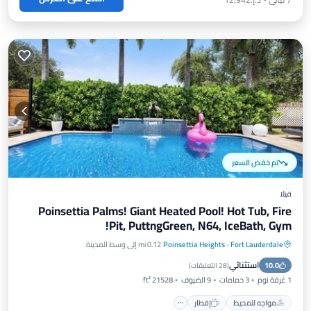
تم خفض السعر
فيلا
Poinsettia Palms! Giant Heated Pool! Hot Tub, Fire
Pit, PuttngGreen, N64, IceBath, Gym!
Fort Lauderdale
·
Poinsettia Heights
0.12 mi إلى وسط المدينة
مواجه للمحيط
إفطار
موقف سيارات
استثنائي
10.0
إطلالة على المحيط
(
28 التعليقات
)
1 غرفة نوم
3 حمامات
9 الضيوف
21528 ft²
مواجه للمحيط
إفطار