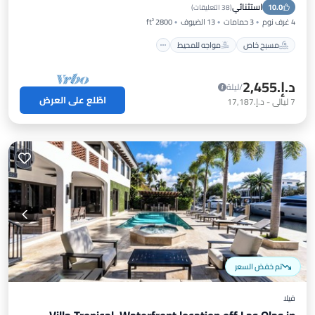
استثنائي
10.0
مسبح
(
38 التعليقات
)
4 غرف نوم
3 حمامات
13 الضيوف
2800 ft²
مسبح خاص
مواجه للمحيط
د.إ.‏2,455
/ليلة
اطّلع على العرض
7
ليالي
-
د.إ.‏17,187
تم خفض السعر
فيلا