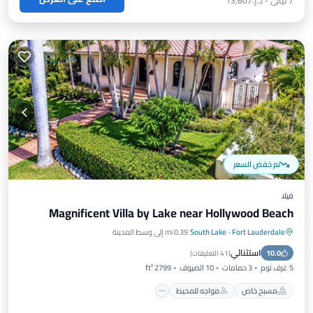
7
ليالي
-
د.إ.‏13,607
تم خفض السعر
فيلا
Magnificent Villa by Lake near Hollywood Beach
Fort Lauderdale
·
South Lake
0.39 mi إلى وسط المدينة
مسبح خاص
مواجه للمحيط
موقف سيارات
استثنائي
10.0
مسبح
(
41 التعليقات
)
5 غرف نوم
3 حمامات
10 الضيوف
2799 ft²
مسبح خاص
مواجه للمحيط