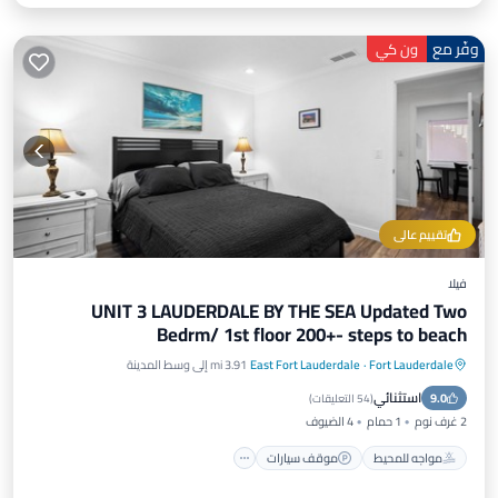
وفّر مع
ون كي
تقييم عالي
فيلا
UNIT 3 LAUDERDALE BY THE SEA Updated Two
Bedrm/ 1st floor 200+- steps to beach
Fort Lauderdale
·
East Fort Lauderdale
3.91 mi إلى وسط المدينة
مواجه للمحيط
موقف سيارات
استثنائي
9.0
إطلالة على المحيط
شرفة / تراس
(
54 التعليقات
)
2 غرف نوم
1 حمام
4 الضيوف
مواجه للمحيط
موقف سيارات