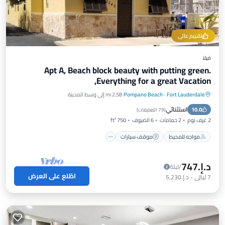
تقييم عالي
فيلا
Apt A, Beach block beauty with putting green.
Everything for a great Vacation,
Fort Lauderdale
·
Pompano Beach
2.58 mi إلى وسط المدينة
مواجه للمحيط
موقف سيارات
استثنائي
10.0
إطلالة على المحيط
شرفة / تراس
(
79 التعليقات
)
2 غرف نوم
2 حمامات
6 الضيوف
750 ft²
مواجه للمحيط
موقف سيارات
د.إ.‏747
/ليلة
اطّلع على العرض
7
ليالي
-
د.إ.‏5,230