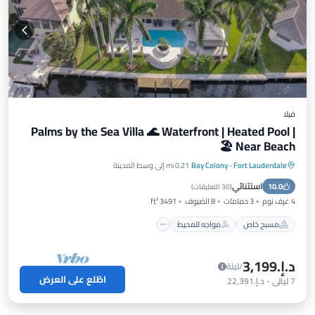
فيلا
Palms by the Sea Villa 🌊 Waterfront | Heated Pool |
Near Beach 🏖️
Fort Lauderdale
·
Bay Colony
0.21 mi إلى وسط المدينة
مسبح خاص
مواجه للمحيط
موقف سيارات
استثنائي
10.0
مسبح
(
30 التعليقات
)
4 غرف نوم
3 حمامات
8 الضيوف
3491 ft²
مسبح خاص
مواجه للمحيط
د.إ.‏3,199
/ليلة
اطّلع على العرض
7
ليالي
-
د.إ.‏22,391