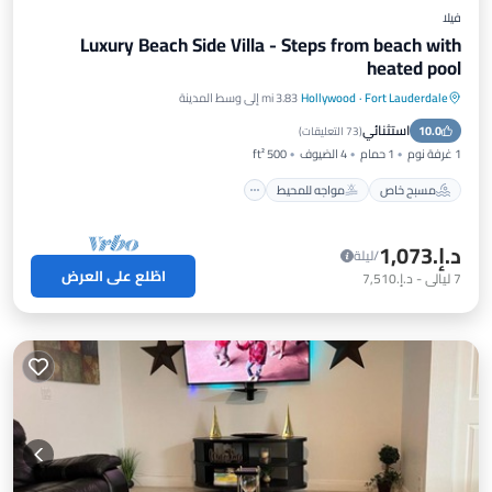
فيلا
Luxury Beach Side Villa - Steps from beach with
heated pool
Fort Lauderdale
·
Hollywood
3.83 mi إلى وسط المدينة
مسبح خاص
مواجه للمحيط
موقف سيارات
استثنائي
10.0
مسبح
(
73 التعليقات
)
1 غرفة نوم
1 حمام
4 الضيوف
500 ft²
مسبح خاص
مواجه للمحيط
د.إ.‏1,073
/ليلة
اطّلع على العرض
7
ليالي
-
د.إ.‏7,510