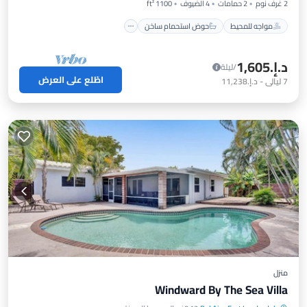
2 غرف نوم
2 حمامات
4 الضيوف
1100 ft²
مواجه للمحيط
حوض استحمام ساخن
د.إ.‏1,605
/ليلة
اطّلع على العرض
7
ليالي
-
د.إ.‏11,238
منزل
Windward By The Sea Villa