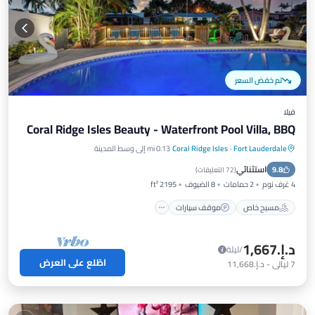
تم خفض السعر
فيلا
Coral Ridge Isles Beauty - Waterfront Pool Villa, BBQ
Fort Lauderdale
·
Coral Ridge Isles
0.13 mi إلى وسط المدينة
مسبح خاص
موقف سيارات
مسبح
استثنائي
9.8
شرفة / تراس
(
72 التعليقات
)
4 غرف نوم
2 حمامات
8 الضيوف
2195 ft²
مسبح خاص
موقف سيارات
د.إ.‏1,667
/ليلة
اطّلع على العرض
7
ليالي
-
د.إ.‏11,668