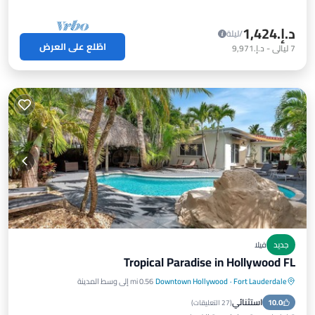
د.إ.‏1,424
/ليلة
اطّلع على العرض
7
ليالي
-
د.إ.‏9,971
جديد
فيلا
Tropical Paradise in Hollywood FL
Fort Lauderdale
·
Downtown Hollywood
0.56 mi إلى وسط المدينة
مسبح خاص
حوض استحمام ساخن
استثنائي
10.0
موقف سيارات
مسبح
(
27 التعليقات
)