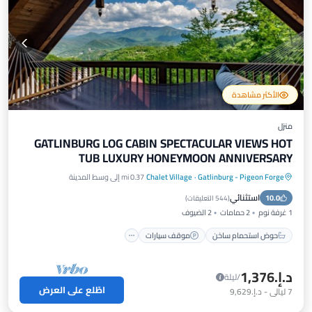
الأكثر مشاهدة
منزل
GATLINBURG LOG CABIN SPECTACULAR VIEWS HOT
TUB LUXURY HONEYMOON ANNIVERSARY
Gatlinburg - Pigeon Forge
·
Chalet Village
0.37 mi إلى وسط المدينة
حوض استحمام ساخن
موقف سيارات
استثنائي
10.0
مسبح
شرفة / تراس
(
544 التعليقات
)
1 غرفة نوم
2 حمامات
2 الضيوف
حوض استحمام ساخن
موقف سيارات
د.إ.‏1,376
/ليلة
اطّلع على العرض
7
ليالي
-
د.إ.‏9,629