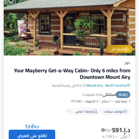
تقييم عالي
كوخ
Your Mayberry Get-a-Way Cabin- Only 6 miles from
Downtown Mount Airy
North Carolina
·
Mount Airy
0.15 mi إلى وسط المدينة
موقف سيارات
شرفة / تراس
مطبخ
استثنائي
10.0
مكيف هواء
(
559 التعليقات
)
1 غرفة نوم
1 حمام
3 الضيوف
636 ft²
موقف سيارات
شرفة / تراس
د.إ.‏591
/ليلة
اطّلع على العرض
7
ليالي
-
د.إ.‏4,139