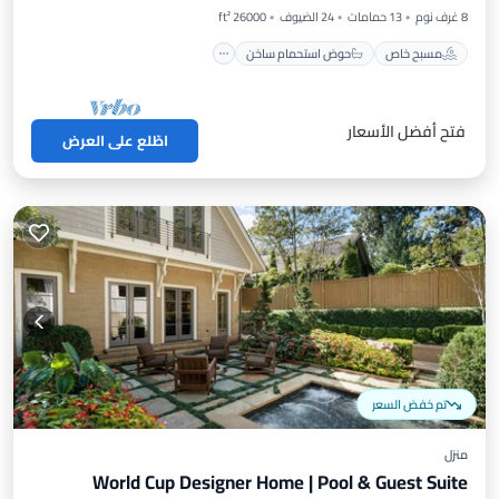
8 غرف نوم
13 حمامات
24 الضيوف
26000 ft²
مسبح خاص
حوض استحمام ساخن
فتح أفضل الأسعار
اطّلع على العرض
تم خفض السعر
منزل
World Cup Designer Home | Pool & Guest Suite
مسبح خاص
موقف سيارات
مسبح