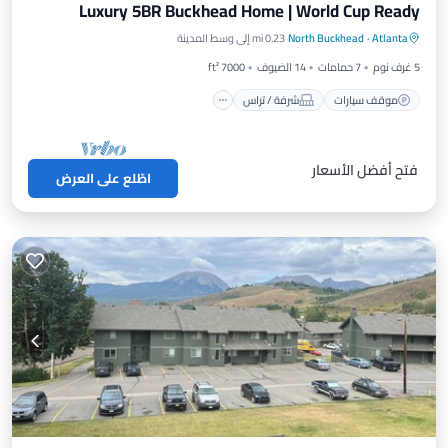
Luxury 5BR Buckhead Home | World Cup Ready
موقف سيارات
شرفة / تراس
مطبخ
Atlanta
·
North Buckhead
0.23 mi إلى وسط المدينة
مكيف هواء
5 غرف نوم
7 حمامات
14 الضيوف
7000 ft²
موقف سيارات
شرفة / تراس
فتح أفضل الأسعار
اطّلع على العرض