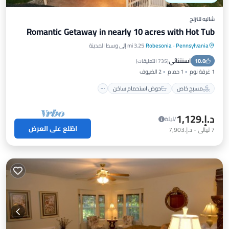
شاليه للتزلج
Romantic Getaway in nearly 10 acres with Hot Tub
Pennsylvania
·
Robesonia
3.25 mi إلى وسط المدينة
مسبح خاص
حوض استحمام ساخن
استثنائي
10.0
موقف سيارات
مسبح
(
735 التعليقات
)
1 غرفة نوم
1 حمام
2 الضيوف
مسبح خاص
حوض استحمام ساخن
د.إ.‏1,129
/ليلة
اطّلع على العرض
7
ليالي
-
د.إ.‏7,903