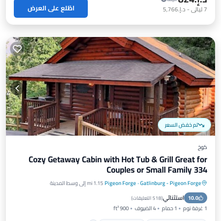
اطّلع على العرض
7
ليالي
-
د.إ.‏5,766
تم خفض السعر
كوخ
Cozy Getaway Cabin with Hot Tub & Grill Great for
Couples or Small Family 334
Gatlinburg - Pigeon Forge
·
Pigeon Forge
1.15 mi إلى وسط المدينة
حوض استحمام ساخن
موقف سيارات
استثنائي
10.0
مسبح
شرفة / تراس
(
518 التعليقات
)
1 غرفة نوم
1 حمام
4 الضيوف
900 ft²