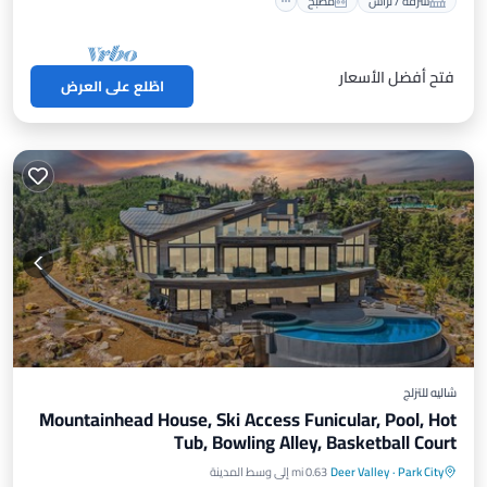
شرفة / تراس
مطبخ
فتح أفضل الأسعار
اطّلع على العرض
شاليه للتزلج
Mountainhead House, Ski Access Funicular, Pool, Hot
Tub, Bowling Alley, Basketball Court
مسبح خاص
حوض استحمام ساخن
Park City
·
Deer Valley
0.63 mi إلى وسط المدينة
موقف سيارات
مسبح