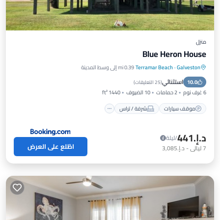
منزل
Blue Heron House
Galveston
·
Terramar Beach
0.39 mi إلى وسط المدينة
موقف سيارات
شرفة / تراس
مطبخ
استثنائي
10.0
مكيف هواء
(
25 التعليقات
)
6 غرف نوم
2 حمامات
10 الضيوف
1440 ft²
موقف سيارات
شرفة / تراس
د.إ.‏441
/ليلة
اطّلع على العرض
7
ليالي
-
د.إ.‏3,085