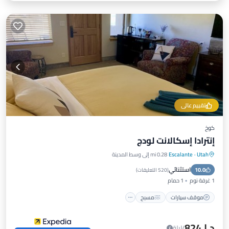
تقييم عالي
كوخ
إنترادا إسكالانت لودج
Utah
·
Escalante
0.28 mi إلى وسط المدينة
موقف سيارات
مسبح
سبا
استثنائي
10.0
شرفة / تراس
(
520 التعليقات
)
1 غرفة نوم
1 حمام
موقف سيارات
مسبح
د.إ.‏824
/ليلة