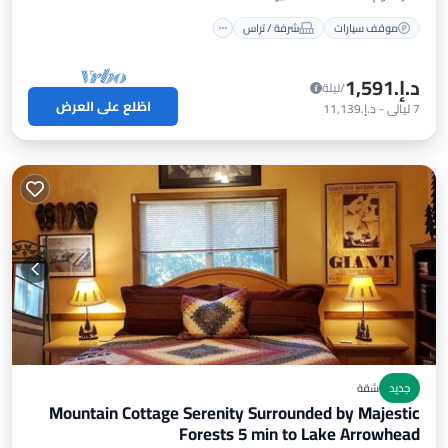
موقف سيارات
شرفة / تراس
د.إ.‏1,591
/ليلة
اطّلع على العرض
7
ليالي
-
د.إ.‏11,139
جديد
شقة
Mountain Cottage Serenity Surrounded by Majestic
Forests 5 min to Lake Arrowhead