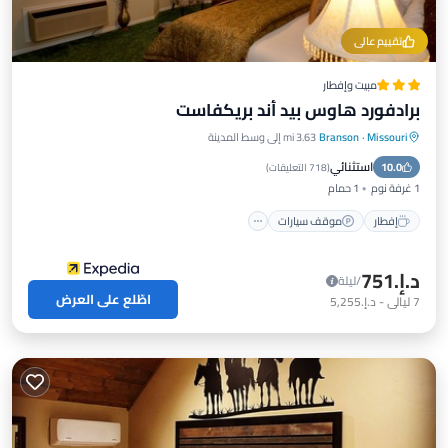
تقييم عالي
مبيت وإفطار
برادفورد هاوس بيد أند بريكفاست
Missouri
·
Branson
3.63 mi إلى وسط المدينة
إفطار
موقف سيارات
مسبح
استثنائي
10.0
شرفة / تراس
(
718 التعليقات
)
1 غرفة نوم
1 حمام
إفطار
موقف سيارات
د.إ.‏751
/ليلة
اطّلع على العرض
7
ليالي
-
د.إ.‏5,255