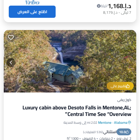
د.إ.‏1,168
/ليلة
اطّلع على العرض
7
ليالي
-
د.إ.‏8,179
تقييم عالي
كوخ ريفي
Luxury cabin above Desoto Falls in Mentone,AL;
Central Time See “Overview”
Alabama
·
Mentone
2.02 mi إلى وسط المدينة
موقف سيارات
شرفة / تراس
مطبخ
استثنائي
10.0
مكيف هواء
(
536 التعليقات
)
2 غرف نوم
2 حمامات
4 الضيوف
1300 ft²