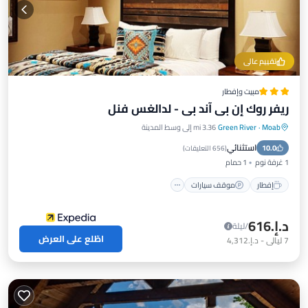
تقييم عالي
مبيت وإفطار
ريفر روك إن بي آند بي - لدالغس فنل
Moab
·
Green River
3.36 mi إلى وسط المدينة
إفطار
موقف سيارات
مسبح
استثنائي
10.0
شرفة / تراس
(
656 التعليقات
)
1 غرفة نوم
1 حمام
إفطار
موقف سيارات
د.إ.‏616
/ليلة
اطّلع على العرض
7
ليالي
-
د.إ.‏4,312