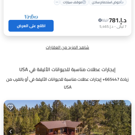
حوض استحمام ساخن
موقف سيارات
د.إ.‏781
/ليلة
اطّلع على العرض
7
ليالي
-
د.إ.‏5,465
شاهد المزيد من العقارات
إيجارات عطلات مناسبة للحيوانات الأليفة في USA
زيادة
665447
+ إيجارات عطلات مناسبة للحيوانات الأليفة في أو بالقرب من
USA