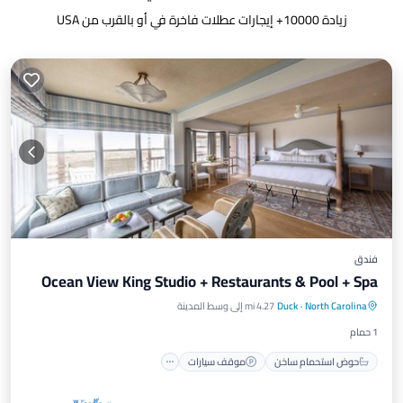
زيادة
10000
+ إيجارات عطلات فاخرة في أو بالقرب من USA
فندق
Ocean View King Studio + Restaurants & Pool + Spa
حوض استحمام ساخن
موقف سيارات
North Carolina
·
Duck
4.27 mi إلى وسط المدينة
مسبح
شرفة / تراس
1 حمام
حوض استحمام ساخن
موقف سيارات