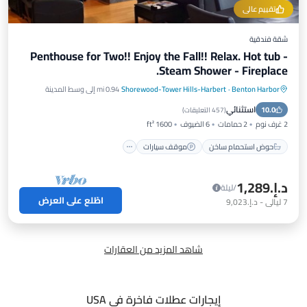
تقييم عالي
شقة فندقية
Penthouse for Two!! Enjoy the Fall!! Relax. Hot tub -
Steam Shower - Fireplace.
Benton Harbor
·
Shorewood-Tower Hills-Harbert
0.94 mi إلى وسط المدينة
حوض استحمام ساخن
موقف سيارات
سبا
استثنائي
10.0
إطلالة على المحيط
(
457 التعليقات
)
2 غرف نوم
2 حمامات
6 الضيوف
1600 ft²
حوض استحمام ساخن
موقف سيارات
د.إ.‏1,289
/ليلة
اطّلع على العرض
7
ليالي
-
د.إ.‏9,023
شاهد المزيد من العقارات
إيجارات عطلات فاخرة في USA