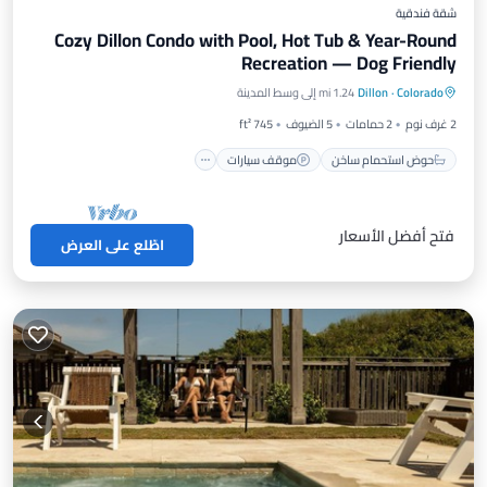
شقة فندقية
Cozy Dillon Condo with Pool, Hot Tub & Year-Round
Recreation — Dog Friendly
حوض استحمام ساخن
موقف سيارات
Colorado
·
Dillon
1.24 mi إلى وسط المدينة
مسبح
شرفة / تراس
2 غرف نوم
2 حمامات
5 الضيوف
745 ft²
حوض استحمام ساخن
موقف سيارات
فتح أفضل الأسعار
اطّلع على العرض