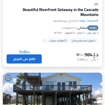
كوخ
Beautiful Riverfront Getaway in the Cascade
Mountains
Everett
·
Index
0.57 mi إلى وسط المدينة
حوض استحمام ساخن
موقف سيارات
استثنائي
10.0
شرفة / تراس
مطبخ
(
577 التعليقات
)
2 غرف نوم
1 حمام
2 الضيوف
972 ft²
حوض استحمام ساخن
موقف سيارات
د.إ.‏984
/ليلة
اطّلع على العرض
7
ليالي
-
د.إ.‏6,886