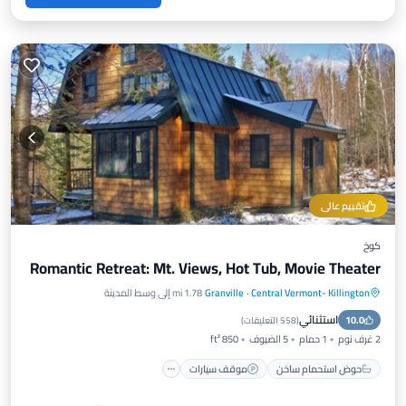
تقييم عالي
كوخ
Romantic Retreat: Mt. Views, Hot Tub, Movie Theater
Central Vermont- Killington
·
Granville
1.78 mi إلى وسط المدينة
حوض استحمام ساخن
موقف سيارات
استثنائي
10.0
إطلالة على المحيط
شرفة / تراس
(
558 التعليقات
)
2 غرف نوم
1 حمام
5 الضيوف
850 ft²
حوض استحمام ساخن
موقف سيارات