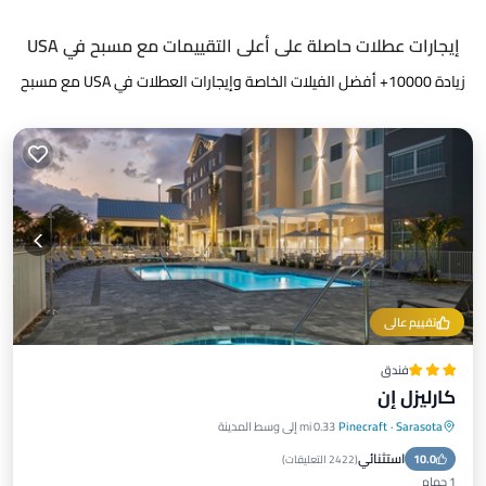
إيجارات عطلات حاصلة على أعلى التقييمات مع مسبح في USA
زيادة
10000
+ أفضل الفيلات الخاصة وإيجارات العطلات في USA مع مسبح
تقييم عالي
فندق
كارليزل إن
Sarasota
·
Pinecraft
0.33 mi إلى وسط المدينة
إفطار
موقف سيارات
مسبح
استثنائي
10.0
شرفة / تراس
(
2422 التعليقات
)
1 حمام