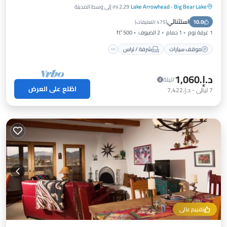
Big Bear Lake
·
Lake Arrowhead
2.29 mi إلى وسط المدينة
موقف سيارات
شرفة / تراس
مطبخ
استثنائي
10.0
إنترنت
(
475 التعليقات
)
1 غرفة نوم
1 حمام
2 الضيوف
500 ft²
موقف سيارات
شرفة / تراس
د.إ.‏1,060
/ليلة
اطّلع على العرض
7
ليالي
-
د.إ.‏7,422
تقييم عالي