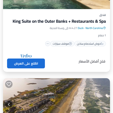
فندق
King Suite on the Outer Banks + Restaurants & Spa
حوض استحمام ساخن
موقف سيارات
North Carolina
·
Duck
4.27 mi إلى وسط المدينة
مسبح
شرفة / تراس
1 حمام
حوض استحمام ساخن
موقف سيارات
فتح أفضل الأسعار
اطّلع على العرض