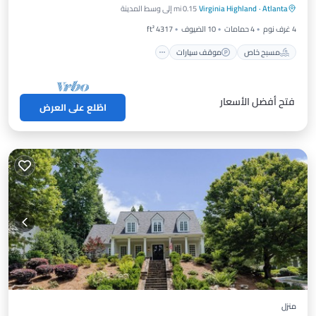
Atlanta
·
Virginia Highland
0.15 mi إلى وسط المدينة
شرفة / تراس
4 غرف نوم
4 حمامات
10 الضيوف
4317 ft²
مسبح خاص
موقف سيارات
فتح أفضل الأسعار
اطّلع على العرض
منزل