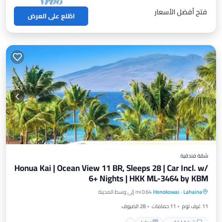
فتح أفضل الأسعار
اطّلع على العرض
شقة فندقية
Honua Kai | Ocean View 11 BR, Sleeps 28 | Car Incl. w/
6+ Nights | HKK ML-3464 by KBM
شرفة / تراس
مطبخ
إنترنت
Lahaina
·
Honokowai
0.64 mi إلى وسط المدينة
مناسب للأطفال
11 غرف نوم
11 حمامات
28 الضيوف