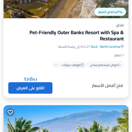
تم خفض السعر
فندق
Pet-Friendly Outer Banks Resort with Spa &
Restaurant
حوض استحمام ساخن
موقف سيارات
North Carolina
·
Duck
4.27 mi إلى وسط المدينة
مسبح
شرفة / تراس
1 حمام
حوض استحمام ساخن
موقف سيارات
فتح أفضل الأسعار
اطّلع على العرض