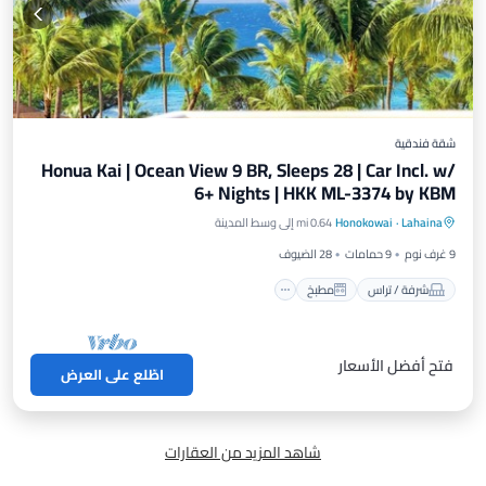
شقة فندقية
Honua Kai | Ocean View 9 BR, Sleeps 28 | Car Incl. w/
6+ Nights | HKK ML-3374 by KBM
شرفة / تراس
مطبخ
إنترنت
Lahaina
·
Honokowai
0.64 mi إلى وسط المدينة
مناسب للأطفال
9 غرف نوم
9 حمامات
28 الضيوف
شرفة / تراس
مطبخ
فتح أفضل الأسعار
اطّلع على العرض
شاهد المزيد من العقارات