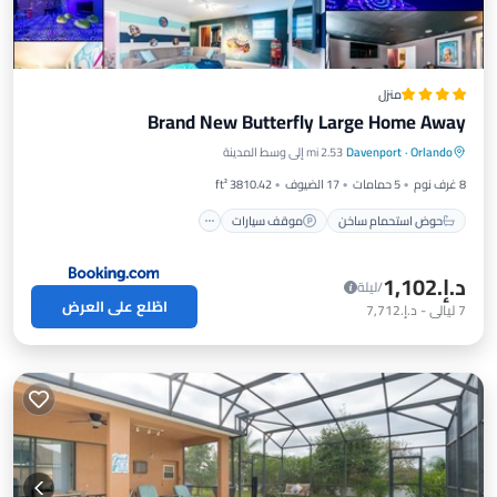
منزل
Brand New Butterfly Large Home Away
حوض استحمام ساخن
موقف سيارات
Orlando
·
Davenport
2.53 mi إلى وسط المدينة
مسبح
شرفة / تراس
8 غرف نوم
5 حمامات
17 الضيوف
3810.42 ft²
حوض استحمام ساخن
موقف سيارات
د.إ.‏1,102
/ليلة
اطّلع على العرض
7
ليالي
-
د.إ.‏7,712