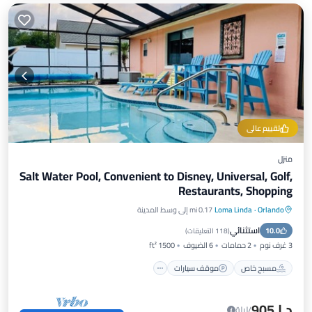
تقييم عالي
منزل
Salt Water Pool, Convenient to Disney, Universal, Golf,
Restaurants, Shopping
Orlando
·
Loma Linda
0.17 mi إلى وسط المدينة
مسبح خاص
موقف سيارات
مسبح
استثنائي
10.0
إطلالة على المحيط
(
118 التعليقات
)
3 غرف نوم
2 حمامات
6 الضيوف
1500 ft²
مسبح خاص
موقف سيارات
د.إ.‏905
/ليلة