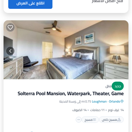
فتح أفضل الأسعار
اطّلع على العرض
جديد
منزل
Solterra Pool Mansion, Waterpark, Theater, Game
Orlando
·
Loughman
0.75 mi إلى وسط المدينة
مسبح خاص
مسبح
مطبخ
إنترنت
14 غرف نوم
11 حمامات
14 الضيوف
مسبح خاص
مسبح