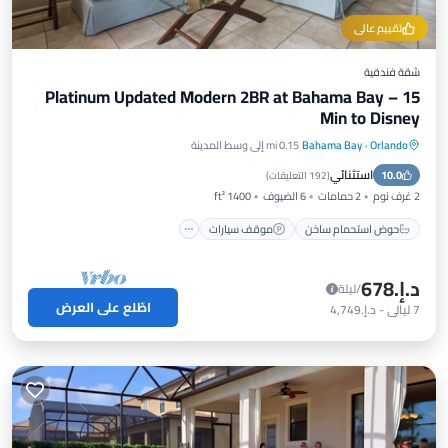
تقييم عالي
شقة فندقية
Platinum Updated Modern 2BR at Bahama Bay – 15
Min to Disney
Orlando
·
Bahama Bay
0.15 mi إلى وسط المدينة
حوض استحمام ساخن
موقف سيارات
استثنائي
10.0
مسبح
إطلالة على المحيط
(
192 التعليقات
)
2 غرف نوم
2 حمامات
6 الضيوف
1400 ft²
حوض استحمام ساخن
موقف سيارات
د.إ.‏678
/ليلة
اطّلع على العرض
7
ليالي
-
د.إ.‏4,749