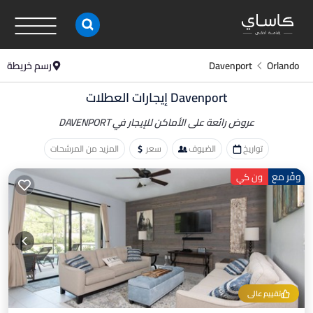
Orlando
Davenport
رسم خريطة
Davenport إيجارات العطلات
عروض رائعة على الأماكن
للإيجار في DAVENPORT
تواريخ
الضيوف
سعر
المزيد من المرشحات
وفّر مع
ون كي
تقييم عالي