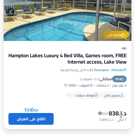
تقييم عالي
فيلا
Hampton Lakes Luxury 4 Bed Villa, Games room, FREE
Internet access, Lake View
Orlando
·
Davenport
4.83 mi إلى وسط المدينة
مسبح خاص
موقف سيارات
مسبح
استثنائي
10.0
إطلالة على المحيط
(
122 التعليقات
)
4 غرف نوم
2 حمامات
8 الضيوف
2000 ft²
مسبح خاص
موقف سيارات
د.إ.‏838
/ليلة
اطّلع على العرض
7
ليالي
-
د.إ.‏5,865