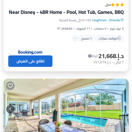
منزل
Near Disney - 4BR Home - Pool, Hot Tub, Games, BBQ
موقف سيارات
مسبح
مكيف هواء
Orlando
·
Loughman
1.02 mi إلى وسط المدينة
إنترنت
5 غرف نوم
5 حمامات
11 الضيوف
2658.69 ft²
موقف سيارات
مسبح
د.إ.‏21,668
/ليلة
اطّلع على العرض
7
ليالي
-
د.إ.‏151,674