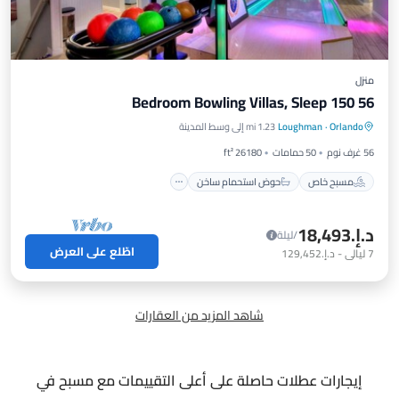
منزل
56 Bedroom Bowling Villas, Sleep 150
مسبح خاص
حوض استحمام ساخن
Orlando
·
Loughman
1.23 mi إلى وسط المدينة
موقف سيارات
مسبح
56 غرف نوم
50 حمامات
26180 ft²
مسبح خاص
حوض استحمام ساخن
د.إ.‏18,493
/ليلة
اطّلع على العرض
7
ليالي
-
د.إ.‏129,452
شاهد المزيد من العقارات
إيجارات عطلات حاصلة على أعلى التقييمات مع مسبح في