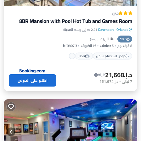
منزل
8BR Mansion with Pool Hot Tub and Games Room
Orlando
·
Davenport
2.21 mi إلى وسط المدينة
حوض استحمام ساخن
إفطار
استثنائي
10.0
موقف سيارات
مسبح
(
1 مراجعة
)
8 غرف نوم
5 حمامات
16 الضيوف
3907.3 ft²
حوض استحمام ساخن
إفطار
د.إ.‏21,668
/ليلة
اطّلع على العرض
7
ليالي
-
د.إ.‏151,674