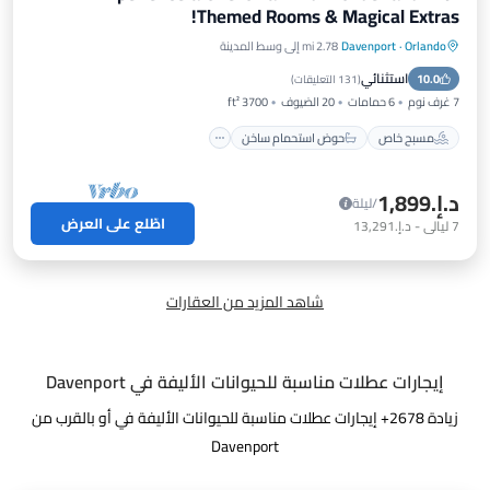
Themed Rooms & Magical Extras!
Orlando
·
Davenport
2.78 mi إلى وسط المدينة
مسبح خاص
حوض استحمام ساخن
إفطار
استثنائي
10.0
موقف سيارات
(
131 التعليقات
)
7 غرف نوم
6 حمامات
20 الضيوف
3700 ft²
مسبح خاص
حوض استحمام ساخن
د.إ.‏1,899
/ليلة
اطّلع على العرض
7
ليالي
-
د.إ.‏13,291
شاهد المزيد من العقارات
إيجارات عطلات مناسبة للحيوانات الأليفة في Davenport
زيادة
2678
+ إيجارات عطلات مناسبة للحيوانات الأليفة في أو بالقرب من
Davenport