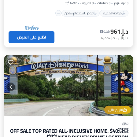
3 غرف نوم
3 حمامات
8 الضيوف
1492 ft²
مواجه للمحيط
حوض استحمام ساخن
د.إ.‏961
/ليلة
اطّلع على العرض
7
ليالي
-
د.إ.‏6,724
تقييم عالي
منزل
💥💥$40 OFF SALE TOP RATED ALL-INCLUSIVE HOME.