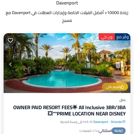
Davenport
زيادة
10000
+ أفضل الفيلات الخاصة وإيجارات العطلات في Davenport مع
مسبح
وفّر مع
ون كي
تقييم عالي
منزل
OWNER PAID RESORT FEES🌟 All Inclusive 3BR/3BA
"PRIME LOCATION NEAR DISNEY"💥
Orlando
·
Davenport
6.10 mi إلى وسط المدينة
مواجه للمحيط
حوض استحمام ساخن
استثنائي
10.0
موقف سيارات
مسبح
(
274 التعليقات
)