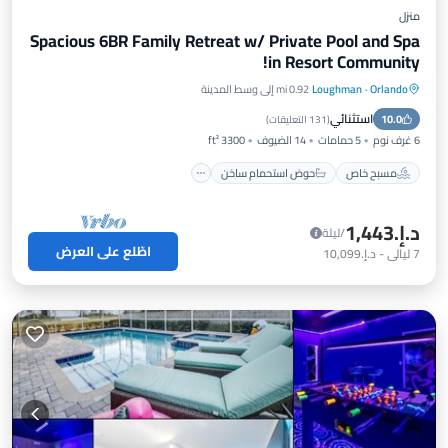
منزل
Spacious 6BR Family Retreat w/ Private Pool and Spa
in Resort Community!
Orlando
·
Loughman
0.92 mi إلى وسط المدينة
مسبح خاص
حوض استحمام ساخن
استثنائي
10.0
موقف سيارات
مسبح
(
131 التعليقات
)
6 غرف نوم
5 حمامات
14 الضيوف
3300 ft²
مسبح خاص
حوض استحمام ساخن
د.إ.‏1,443
/ليلة
اطّلع على العرض
7
ليالي
-
د.إ.‏10,099