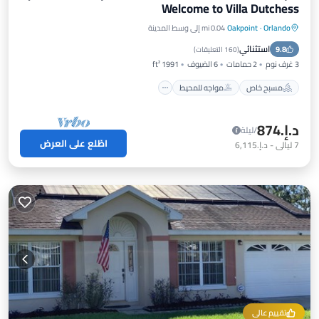
Welcome to Villa Dutchess
Orlando
·
Oakpoint
0.04 mi إلى وسط المدينة
مسبح خاص
مواجه للمحيط
موقف سيارات
استثنائي
9.8
مسبح
(
160 التعليقات
)
3 غرف نوم
2 حمامات
6 الضيوف
1991 ft²
مسبح خاص
مواجه للمحيط
د.إ.‏874
/ليلة
اطّلع على العرض
7
ليالي
-
د.إ.‏6,115
تقييم عالي