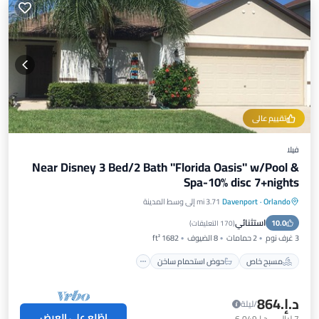
تقييم عالي
فيلا
Near Disney 3 Bed/2 Bath "Florida Oasis" w/Pool &
Spa-10% disc 7+nights
Orlando
·
Davenport
3.71 mi إلى وسط المدينة
مسبح خاص
حوض استحمام ساخن
استثنائي
10.0
موقف سيارات
مسبح
(
170 التعليقات
)
3 غرف نوم
2 حمامات
8 الضيوف
1682 ft²
مسبح خاص
حوض استحمام ساخن
د.إ.‏864
/ليلة
اطّلع على العرض
7
ليالي
-
د.إ.‏6,049