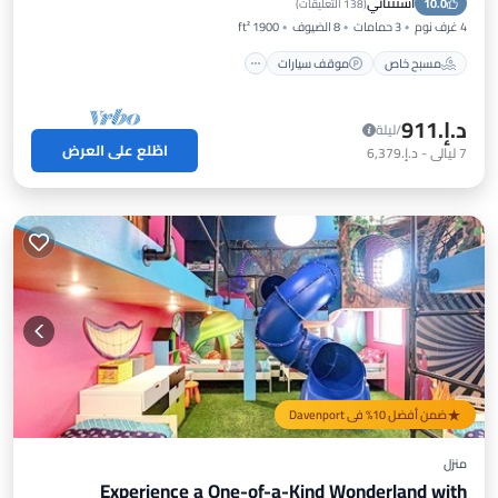
استثنائي
10.0
إطلالة على المحيط
(
138 التعليقات
)
4 غرف نوم
3 حمامات
8 الضيوف
1900 ft²
مسبح خاص
موقف سيارات
د.إ.‏911
/ليلة
اطّلع على العرض
7
ليالي
-
د.إ.‏6,379
ضمن أفضل 10% في Davenport
منزل
Experience a One-of-a-Kind Wonderland with