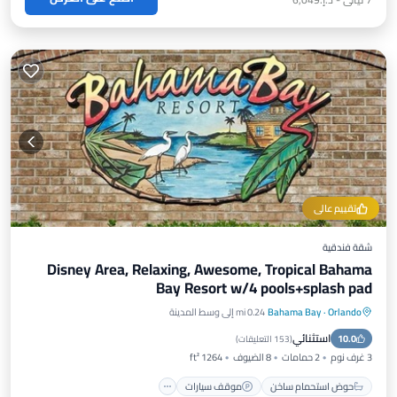
تقييم عالي
شقة فندقية
Disney Area, Relaxing, Awesome, Tropical Bahama
Bay Resort w/4 pools+splash pad
Orlando
·
Bahama Bay
0.24 mi إلى وسط المدينة
حوض استحمام ساخن
موقف سيارات
استثنائي
10.0
مسبح
إطلالة على المحيط
(
153 التعليقات
)
3 غرف نوم
2 حمامات
8 الضيوف
1264 ft²
حوض استحمام ساخن
موقف سيارات