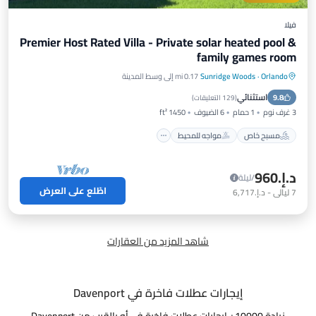
فيلا
Premier Host Rated Villa - Private solar heated pool &
family games room
Orlando
·
Sunridge Woods
0.17 mi إلى وسط المدينة
مسبح خاص
مواجه للمحيط
موقف سيارات
استثنائي
9.8
مسبح
(
129 التعليقات
)
3 غرف نوم
1 حمام
6 الضيوف
1450 ft²
مسبح خاص
مواجه للمحيط
د.إ.‏960
/ليلة
اطّلع على العرض
7
ليالي
-
د.إ.‏6,717
شاهد المزيد من العقارات
إيجارات عطلات فاخرة في Davenport