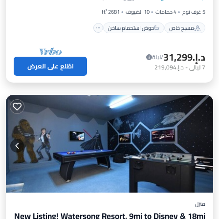
موقف سيارات
مسبح
5 غرف نوم
4 حمامات
10 الضيوف
2681 ft²
مسبح خاص
حوض استحمام ساخن
د.إ.‏31,299
/ليلة
اطّلع على العرض
7
ليالي
-
د.إ.‏219,094
منزل
New Listing! Watersong Resort, 9mi to Disney & 18mi