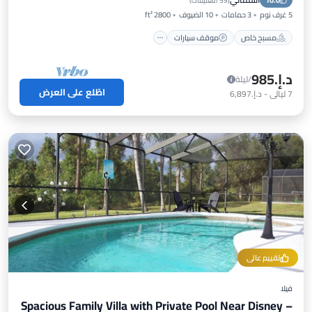
10.0
إطلالة على المحيط
(
59 التعليقات
)
5 غرف نوم
3 حمامات
10 الضيوف
2800 ft²
مسبح خاص
موقف سيارات
د.إ.‏985
/ليلة
اطّلع على العرض
7
ليالي
-
د.إ.‏6,897
تقييم عالي
فيلا
Spacious Family Villa with Private Pool Near Disney –