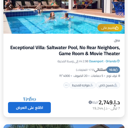
تقييم عالي
منزل
Exceptional Villa: Saltwater Pool, No Rear Neighbors,
Game Room & Movie Theater
Orlando
·
Davenport
2.98 mi إلى وسط المدينة
مسبح خاص
مواجه للمحيط
استثنائي
10.0
حوض استحمام ساخن
موقف سيارات
(
173 التعليقات
)
8 غرف نوم
5 حمامات
20 الضيوف
4000 ft²
مسبح خاص
مواجه للمحيط
د.إ.‏2,749
/ليلة
اطّلع على العرض
7
ليالي
-
د.إ.‏19,244