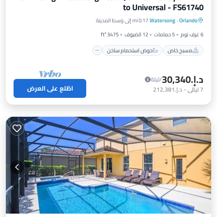
to Universal - FS61740
مسبح خاص
حوض استحمام ساخن
Orlando
·
Watersong
0.17 mi إلى وسط المدينة
موقف سيارات
مسبح
6 غرف نوم
5 حمامات
12 الضيوف
3475 ft²
مسبح خاص
حوض استحمام ساخن
د.إ.‏30,340
/ليلة
اطّلع على العرض
7
ليالي
-
د.إ.‏212,381