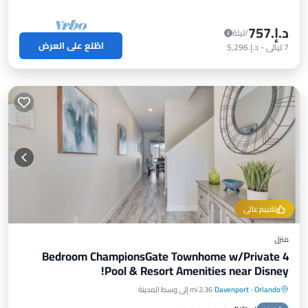
د.إ.‏757
/ليلة
اطّلع على العرض
7
ليالي
-
د.إ.‏5,296
تقييم عالي
منزل
4 Bedroom ChampionsGate Townhome w/Private
Pool & Resort Amenities near Disney!
Orlando
·
Davenport
2.36 mi إلى وسط المدينة
مسبح خاص
موقف سيارات
مسبح