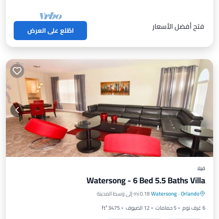
فتح أفضل الأسعار
اطّلع على العرض
فيلا
Watersong - 6 Bed 5.5 Baths Villa
مسبح خاص
حوض استحمام ساخن
Orlando
·
Watersong
0.18 mi إلى وسط المدينة
موقف سيارات
مسبح
6 غرف نوم
5 حمامات
12 الضيوف
3475 ft²