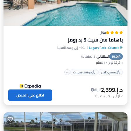
منزل
باهاما سن سيت 5 بد رومز
Orlando
·
Legacy Park
0.13 mi إلى وسط المدينة
مسبح خاص
موقف سيارات
مسبح
استثنائي
10.0
شرفة / تراس
(
3 التعليقات
)
1 غرفة نوم
1 حمام
مسبح خاص
موقف سيارات
د.إ.‏2,399
/ليلة
اطّلع على العرض
7
ليالي
-
د.إ.‏16,794