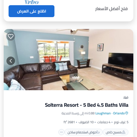
فتح أفضل الأسعار
اطّلع على العرض
فيلا
Solterra Resort - 5 Bed 4.5 Baths Villa
مسبح خاص
حوض استحمام ساخن
Orlando
·
Loughman
0.88 mi إلى وسط المدينة
موقف سيارات
مسبح
5 غرف نوم
4 حمامات
10 الضيوف
2681 ft²
مسبح خاص
حوض استحمام ساخن