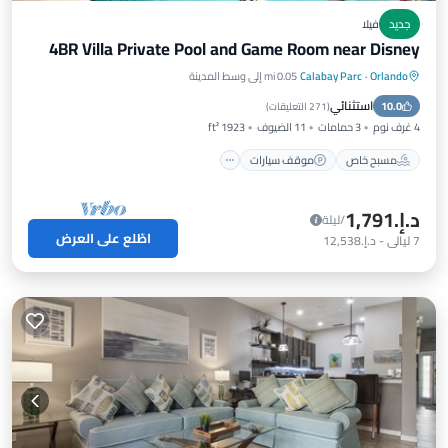
جديد
فيلا
4BR Villa Private Pool and Game Room near Disney
Orlando
·
Calabay Parc
0.05 mi إلى وسط المدينة
مسبح خاص
موقف سيارات
مسبح
استثنائي
10.0
إطلالة على المحيط
(
271 التعليقات
)
4 غرف نوم
3 حمامات
11 الضيوف
1923 ft²
مسبح خاص
موقف سيارات
د.إ.‏1,791
/ليلة
اطّلع على العرض
7
ليالي
-
د.إ.‏12,538