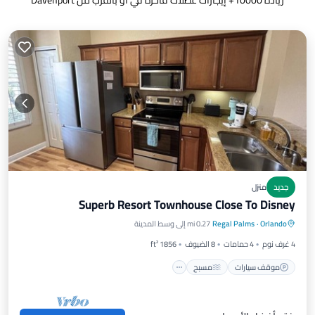
زيادة
10000
+ إيجارات عطلات فاخرة في أو بالقرب من Davenport
جديد
منزل
Superb Resort Townhouse Close To Disney
موقف سيارات
مسبح
شرفة / تراس
Orlando
·
Regal Palms
0.27 mi إلى وسط المدينة
مطبخ
4 غرف نوم
4 حمامات
8 الضيوف
1856 ft²
موقف سيارات
مسبح