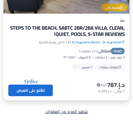
تقييم عالي
فيلا
STEPS TO THE BEACH, SABTC 2BR/2BA VILLA, CLEAN,
QUIET, POOLS, 5-STAR REVIEWS!
St. Augustine
·
St. Augustine Beach
1.33 mi إلى وسط المدينة
موقف سيارات
مسبح
إطلالة على المحيط
استثنائي
10.0
شرفة / تراس
(
235 التعليقات
)
2 غرف نوم
2 حمامات
6 الضيوف
1250 ft²
موقف سيارات
مسبح
د.إ.‏787
/ليلة
اطّلع على العرض
7
ليالي
-
د.إ.‏5,505
شاهد المزيد من العقارات