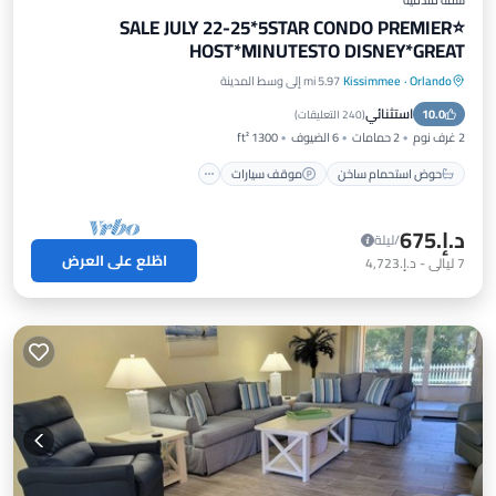
شقة فندقية
⭐SALE JULY 22-25*5STAR CONDO PREMIER
HOST*MINUTESTO DISNEY*GREAT
PRICE&LOCATION⭐
Orlando
·
Kissimmee
5.97 mi إلى وسط المدينة
حوض استحمام ساخن
موقف سيارات
استثنائي
10.0
مسبح
إطلالة على المحيط
(
240 التعليقات
)
2 غرف نوم
2 حمامات
6 الضيوف
1300 ft²
حوض استحمام ساخن
موقف سيارات
د.إ.‏675
/ليلة
اطّلع على العرض
7
ليالي
-
د.إ.‏4,723