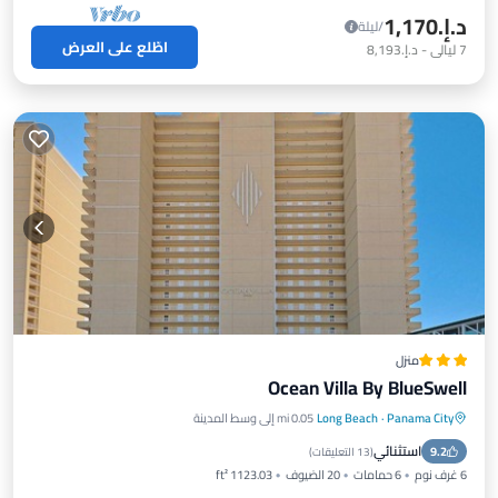
د.إ.‏1,170
/ليلة
اطّلع على العرض
7
ليالي
-
د.إ.‏8,193
منزل
Ocean Villa By BlueSwell
Panama City
·
Long Beach
0.05 mi إلى وسط المدينة
مواجه للمحيط
حوض استحمام ساخن
استثنائي
9.2
موقف سيارات
مسبح
(
13 التعليقات
)
6 غرف نوم
6 حمامات
20 الضيوف
1123.03 ft²