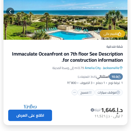
تقييم عالي
شقة فندقية
Immaculate Oceanfront on 7th floor See Description
for construction information.
Jacksonville
·
Amelia City
0.79 mi إلى وسط المدينة
موقف سيارات
مسبح
إطلالة على المحيط
استثنائي
10.0
شرفة / تراس
(
345 التعليقات
)
1 غرفة نوم
1 حمام
3 الضيوف
800 ft²
موقف سيارات
مسبح
د.إ.‏1,646
/ليلة
اطّلع على العرض
7
ليالي
-
د.إ.‏11,521