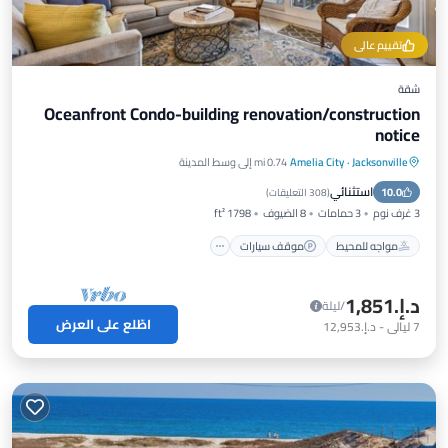
تقييم عالي
شقة
Oceanfront Condo-building renovation/construction
notice
Jacksonville
·
Amelia City
0.74 mi إلى وسط المدينة
مواجه للمحيط
موقف سيارات
مسبح
استثنائي
10.0
إطلالة على المحيط
(
308 التعليقات
)
3 غرف نوم
3 حمامات
8 الضيوف
1798 ft²
مواجه للمحيط
موقف سيارات
د.إ.‏1,851
/ليلة
اطّلع على العرض
7
ليالي
-
د.إ.‏12,953