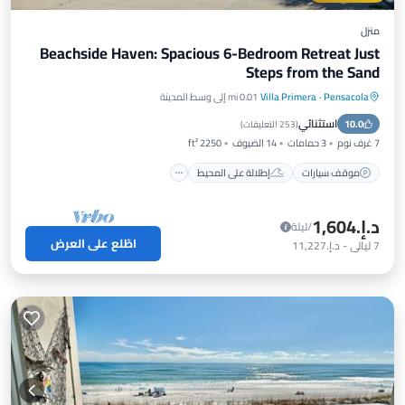
منزل
Beachside Haven: Spacious 6-Bedroom Retreat Just
Steps from the Sand
Pensacola
·
Villa Primera
0.01 mi إلى وسط المدينة
موقف سيارات
إطلالة على المحيط
استثنائي
10.0
شرفة / تراس
إطلالة
(
253 التعليقات
)
7 غرف نوم
3 حمامات
14 الضيوف
2250 ft²
موقف سيارات
إطلالة على المحيط
د.إ.‏1,604
/ليلة
اطّلع على العرض
7
ليالي
-
د.إ.‏11,227