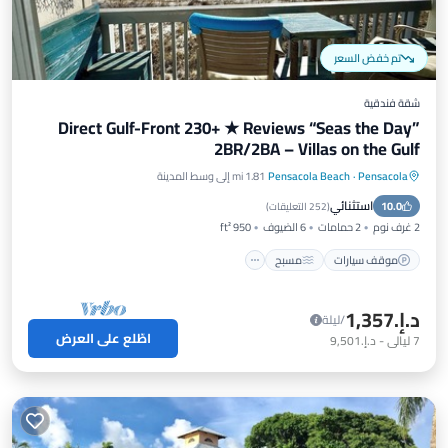
تم خفض السعر
شقة فندقية
Direct Gulf-Front 230+ ★ Reviews “Seas the Day”
2BR/2BA – Villas on the Gulf
Pensacola
·
Pensacola Beach
1.81 mi إلى وسط المدينة
موقف سيارات
مسبح
إطلالة على المحيط
استثنائي
10.0
شرفة / تراس
(
252 التعليقات
)
2 غرف نوم
2 حمامات
6 الضيوف
950 ft²
موقف سيارات
مسبح
د.إ.‏1,357
/ليلة
اطّلع على العرض
7
ليالي
-
د.إ.‏9,501