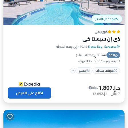
تم خفض السعر
كوخ ريفي
ذي إن سيستا كي
Sarasota
·
Siesta Key
0.42 mi إلى وسط المدينة
موقف سيارات
مسبح
إطلالة على المحيط
استثنائي
10.0
شرفة / تراس
(
201 التعليقات
)
1 غرفة نوم
1 حمام
2 الضيوف
موقف سيارات
مسبح
د.إ.‏1,807
/ليلة
اطّلع على العرض
7
ليالي
-
د.إ.‏12,652