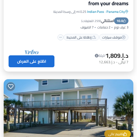
from your dreams
Panama City
·
Indian Pass
0.25 mi إلى وسط المدينة
موقف سيارات
إطلالة على المحيط
استثنائي
10.0
شرفة / تراس
إطلالة
(
259 التعليقات
)
3 غرف نوم
2 حمامات
7 الضيوف
موقف سيارات
إطلالة على المحيط
د.إ.‏1,809
/ليلة
اطّلع على العرض
7
ليالي
-
د.إ.‏12,663
تقييم عالي