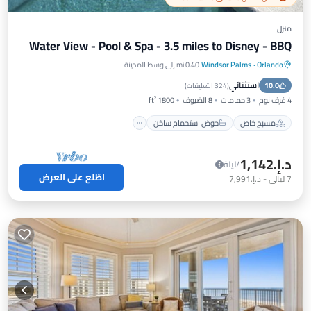
منزل
Water View - Pool & Spa - 3.5 miles to Disney - BBQ
Orlando
·
Windsor Palms
0.40 mi إلى وسط المدينة
مسبح خاص
حوض استحمام ساخن
استثنائي
10.0
موقف سيارات
مسبح
(
324 التعليقات
)
4 غرف نوم
3 حمامات
8 الضيوف
1800 ft²
مسبح خاص
حوض استحمام ساخن
د.إ.‏1,142
/ليلة
اطّلع على العرض
7
ليالي
-
د.إ.‏7,991