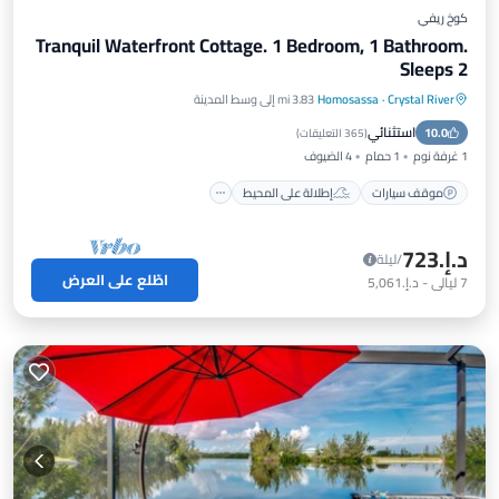
كوخ ريفي
Tranquil Waterfront Cottage. 1 Bedroom, 1 Bathroom.
Sleeps 2
Crystal River
·
Homosassa
3.83 mi إلى وسط المدينة
موقف سيارات
إطلالة على المحيط
استثنائي
10.0
شرفة / تراس
إطلالة
(
365 التعليقات
)
1 غرفة نوم
1 حمام
4 الضيوف
موقف سيارات
إطلالة على المحيط
د.إ.‏723
/ليلة
اطّلع على العرض
7
ليالي
-
د.إ.‏5,061