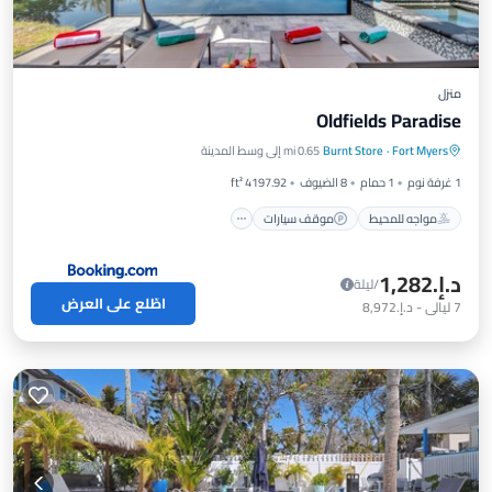
منزل
Oldfields Paradise
مواجه للمحيط
موقف سيارات
مسبح
Fort Myers
·
Burnt Store
0.65 mi إلى وسط المدينة
إطلالة على المحيط
1 غرفة نوم
1 حمام
8 الضيوف
4197.92 ft²
مواجه للمحيط
موقف سيارات
د.إ.‏1,282
/ليلة
اطّلع على العرض
7
ليالي
-
د.إ.‏8,972