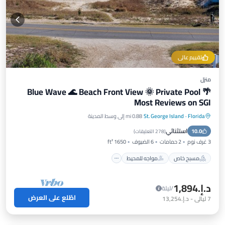
تقييم عالي
منزل
Blue Wave 🌊 Beach Front View 🌞 Private Pool 🌴
Most Reviews on SGI
Florida
·
St. George Island
0.88 mi إلى وسط المدينة
مسبح خاص
مواجه للمحيط
موقف سيارات
استثنائي
10.0
مسبح
(
278 التعليقات
)
3 غرف نوم
2 حمامات
6 الضيوف
1650 ft²
مسبح خاص
مواجه للمحيط
د.إ.‏1,894
/ليلة
اطّلع على العرض
7
ليالي
-
د.إ.‏13,254