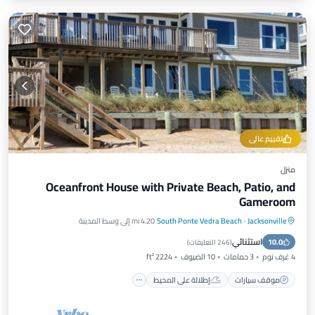
تقييم عالي
منزل
Oceanfront House with Private Beach, Patio, and
Gameroom
Jacksonville
·
South Ponte Vedra Beach
4.20 mi إلى وسط المدينة
موقف سيارات
إطلالة على المحيط
استثنائي
10.0
شرفة / تراس
إطلالة
(
246 التعليقات
)
4 غرف نوم
3 حمامات
10 الضيوف
2224 ft²
موقف سيارات
إطلالة على المحيط