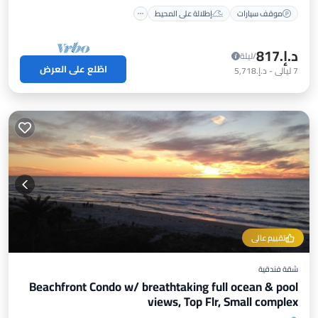
موقف سيارات
إطلالة على المحيط
د.إ.‏817
/ليلة
اطّلع على العرض
7
ليالي
-
د.إ.‏5,718
تقييم عالي
شقة فندقية
Beachfront Condo w/ breathtaking full ocean & pool
views, Top Flr, Small complex