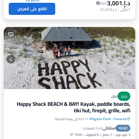
د.إ.‏3,001
/ليلة
اطّلع على العرض
7
ليالي
-
د.إ.‏21,010
جديد
منزل
Happy Shack BEACH & BAY! Kayak, paddle boards,
tiki hut, firepit, grille, wifi
Panacea
·
Alligator Point
2.11 mi إلى وسط المدينة
موقف سيارات
إطلالة على المحيط
استثنائي
10.0
شرفة / تراس
إطلالة
(
242 التعليقات
)
3 غرف نوم
1 حمام
6 الضيوف
1539 ft²