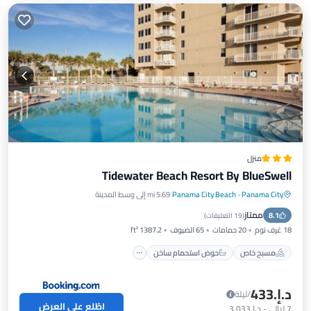
منزل
Tidewater Beach Resort By BlueSwell
Panama City
·
Panama City Beach
5.69 mi إلى وسط المدينة
مسبح خاص
حوض استحمام ساخن
ممتاز
8.1
موقف سيارات
مسبح
(
19 التعليقات
)
18 غرف نوم
20 حمامات
65 الضيوف
1387.2 ft²
مسبح خاص
حوض استحمام ساخن
د.إ.‏433
/ليلة
اطّلع على العرض
7
ليالي
-
د.إ.‏3,033