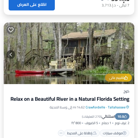
اطّلع على العرض
7
ليالي
-
د.إ.‏3,713
تقييم عالي
كوخ
Relax on a Beautiful River in a Natural Florida Setting
Tallahassee
·
Crawfordville
14.62 mi إلى وسط المدينة
موقف سيارات
إطلالة على المحيط
استثنائي
10.0
شرفة / تراس
إطلالة
(
270 التعليقات
)
2 غرف نوم
1 حمام
5 الضيوف
800 ft²
موقف سيارات
إطلالة على المحيط