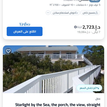
5 غرف نوم
4 حمامات
10 الضيوف
2700 ft²
مسبح خاص
حوض استحمام ساخن
د.إ.‏2,723
/ليلة
اطّلع على العرض
7
ليالي
-
د.إ.‏19,064
تم خفض السعر
منزل
Starlight by the Sea, the porch, the view, straight