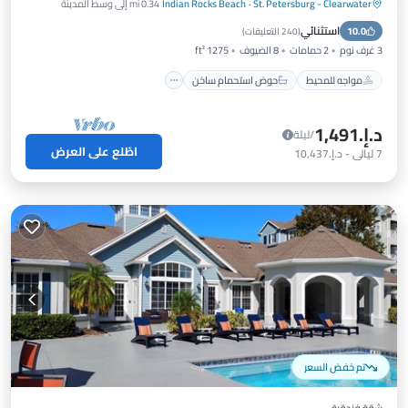
St. Petersburg - Clearwater
·
Indian Rocks Beach
0.34 mi إلى وسط المدينة
مواجه للمحيط
حوض استحمام ساخن
استثنائي
10.0
موقف سيارات
مسبح
(
240 التعليقات
)
3 غرف نوم
2 حمامات
8 الضيوف
1275 ft²
مواجه للمحيط
حوض استحمام ساخن
د.إ.‏1,491
/ليلة
اطّلع على العرض
7
ليالي
-
د.إ.‏10,437
تم خفض السعر