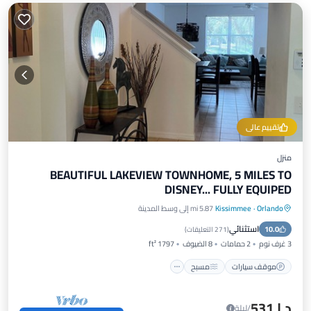
تقييم عالي
منزل
BEAUTIFUL LAKEVIEW TOWNHOME, 5 MILES TO
DISNEY... FULLY EQUIPED
Orlando
·
Kissimmee
5.87 mi إلى وسط المدينة
موقف سيارات
مسبح
إطلالة على المحيط
استثنائي
10.0
شرفة / تراس
(
271 التعليقات
)
3 غرف نوم
2 حمامات
8 الضيوف
1797 ft²
موقف سيارات
مسبح
د.إ.‏531
/ليلة