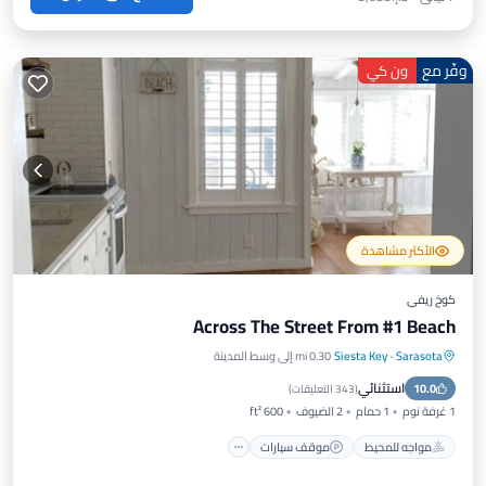
وفّر مع
ون كي
الأكثر مشاهدة
كوخ ريفي
Across The Street From #1 Beach
Sarasota
·
Siesta Key
0.30 mi إلى وسط المدينة
مواجه للمحيط
موقف سيارات
استثنائي
10.0
إطلالة على المحيط
شرفة / تراس
(
343 التعليقات
)
1 غرفة نوم
1 حمام
2 الضيوف
600 ft²
مواجه للمحيط
موقف سيارات