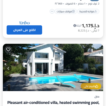
2 غرف نوم
1 حمام
6 الضيوف
969 ft²
مواجه للمحيط
موقف سيارات
د.إ.‏1,175
/ليلة
اطّلع على العرض
7
ليالي
-
د.إ.‏8,223
تقييم عالي
منزل
Pleasant air-conditioned villa, heated swimming pool,