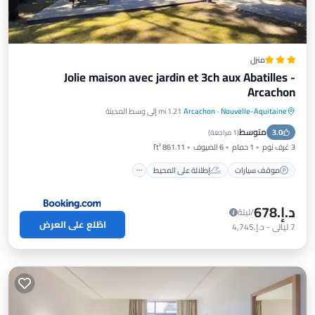
منزل
Jolie maison avec jardin et 3ch aux Abatilles -
Arcachon
Nouvelle-Aquitaine
·
Arcachon
1.21 mi إلى وسط المدينة
موقف سيارات
إطلالة على المحيط
متوسط
3.0
شرفة / تراس
إطلالة
(
1 مراجعة
)
3 غرف نوم
1 حمام
6 الضيوف
861.11 ft²
موقف سيارات
إطلالة على المحيط
د.إ.‏678
/ليلة
اطّلع على العرض
7
ليالي
-
د.إ.‏4,745