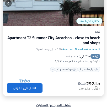
تم خفض السعر
شقة
Apartment T2 Summer City Arcachon - close to beach
and shops
Nouvelle-Aquitaine
·
Arcachon
0.30 mi إلى وسط المدينة
مواجه للمحيط
موقف سيارات
استثنائي
9.6
إطلالة على المحيط
شرفة / تراس
(
37 التعليقات
)
1 غرفة نوم
1 حمام
4 الضيوف
334 ft²
مواجه للمحيط
موقف سيارات
د.إ.‏292
/ليلة
اطّلع على العرض
7
ليالي
-
د.إ.‏2,042
شاهد المزيد من العقارات