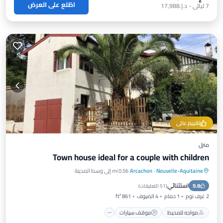
اطّلع على العرض
7
ليالي
-
د.إ.‏17,988
تقييم عالي
منزل
Town house ideal for a couple with children
Nouvelle-Aquitaine
·
Arcachon
0.56 mi إلى وسط المدينة
مواجه للمحيط
موقف سيارات
استثنائي
9.8
إطلالة على المحيط
شرفة / تراس
(
51 التعليقات
)
2 غرف نوم
1 حمام
4 الضيوف
861 ft²
مواجه للمحيط
موقف سيارات