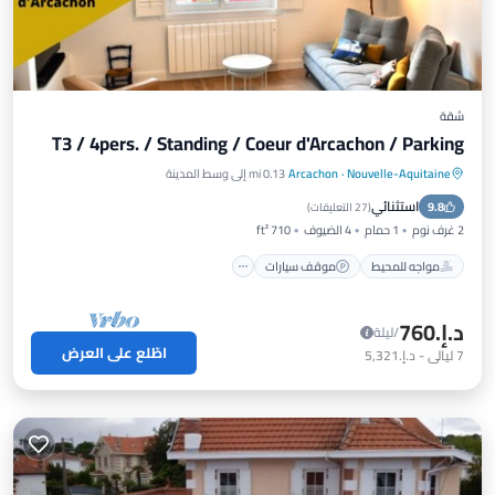
شقة
T3 / 4pers. / Standing / Coeur d'Arcachon / Parking
Nouvelle-Aquitaine
·
Arcachon
0.13 mi إلى وسط المدينة
مواجه للمحيط
موقف سيارات
استثنائي
9.8
إطلالة على المحيط
شرفة / تراس
(
27 التعليقات
)
2 غرف نوم
1 حمام
4 الضيوف
710 ft²
مواجه للمحيط
موقف سيارات
د.إ.‏760
/ليلة
اطّلع على العرض
7
ليالي
-
د.إ.‏5,321