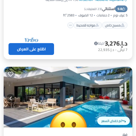
مسبح خاص
مواجه للمحيط
استثنائي
9.8
حوض استحمام ساخن
موقف سيارات
(
23 التعليقات
)
5 غرف نوم
2 حمامات
12 الضيوف
2583 ft²
مسبح خاص
مواجه للمحيط
د.إ.‏3,276
/ليلة
اطّلع على العرض
7
ليالي
-
د.إ.‏22,935
تم خفض السعر
فيلا