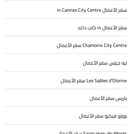
مساعدتك في التواصل مباشرة مع الملاك أو المديرين لمساعدتك في
استئجار أفضل أماكن الإقامة المؤثثة أو غرف خاصة.
سفر الأعمال in Cannes City Centre
سفر في آخر لحظة أو تحتاج إلى حجز مكان خلال الحجر الصحي؟ يمكنك
العثور على مكان للإقامة في Arcachon باستخدام عروض كاساي في
سفر الأعمال in كاب داغد
اللحظة الأخيرة، أدخل تاريخ رحلتك، واستخدم خيار الفلترة الخاص بنا
للاختيار حسب السعر، أنواع الإقامة، المرافق، أو التقييم. تجعل كاساي
عملية الحجز خالية من المتاعب.
Chamonix City Centre سفر الأعمال
ليه جيتس سفر الأعمال
Les Sables d'Olonne سفر الأعمال
باريس سفر الأعمال
بورتو فيكيو سفر الأعمال
Saint-Jean-de-Monts سفر الأعمال