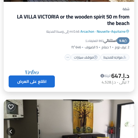
شقة
LA VILLA VICTORIA or the wooden spirit 50 m from
the beach
Nouvelle-Aquitaine
·
Arcachon
0.46 mi إلى وسط المدينة
مواجه للمحيط
موقف سيارات
استثنائي
9.8
إطلالة على المحيط
شرفة / تراس
(
86 التعليقات
)
2 غرف نوم
1 حمام
5 الضيوف
646 ft²
مواجه للمحيط
موقف سيارات
د.إ.‏647
/ليلة
اطّلع على العرض
7
ليالي
-
د.إ.‏4,528