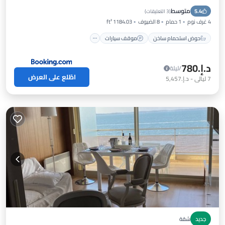
متوسط
5.4
شرفة / تراس
مكيف هواء
(
3 التعليقات
)
4 غرف نوم
1 حمام
8 الضيوف
1184.03 ft²
حوض استحمام ساخن
موقف سيارات
د.إ.‏780
/ليلة
اطّلع على العرض
7
ليالي
-
د.إ.‏5,457
جديد
شقة