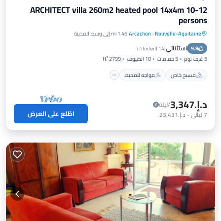
ARCHITECT villa 260m2 heated pool 14x4m 10-12
persons
Nouvelle-Aquitaine
·
Arcachon
1.46 mi إلى وسط المدينة
مسبح خاص
مواجه للمحيط
موقف سيارات
استثنائي
9.8
مسبح
(
14 التعليقات
)
5 غرف نوم
5 حمامات
10 الضيوف
2799 ft²
مسبح خاص
مواجه للمحيط
د.إ.‏3,347
/ليلة
اطّلع على العرض
7
ليالي
-
د.إ.‏23,431