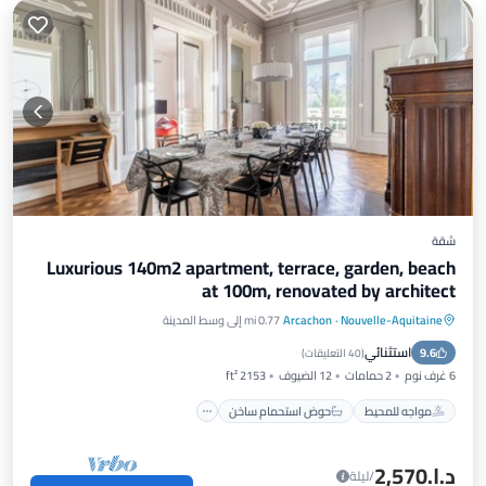
شقة
Luxurious 140m2 apartment, terrace, garden, beach
at 100m, renovated by architect
Nouvelle-Aquitaine
·
Arcachon
0.77 mi إلى وسط المدينة
مواجه للمحيط
حوض استحمام ساخن
استثنائي
9.6
موقف سيارات
إطلالة على المحيط
(
40 التعليقات
)
6 غرف نوم
2 حمامات
12 الضيوف
2153 ft²
مواجه للمحيط
حوض استحمام ساخن
د.إ.‏2,570
/ليلة