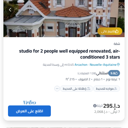
تقييم عالي
شقة
studio for 2 people well equipped renovated, air-
conditioned 3 stars
Nouvelle-Aquitaine
·
Arcachon
0.45 mi إلى وسط المدينة
مواجه للمحيط
إطلالة على المحيط
إطلالة
استثنائي
9.8
مطبخ
(
128 التعليقات
)
1 غرفة نوم
1 حمام
2 الضيوف
215 ft²
مواجه للمحيط
إطلالة على المحيط
د.إ.‏295
/ليلة
اطّلع على العرض
7
ليالي
-
د.إ.‏2,068