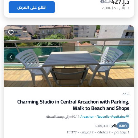
د.إ.‏427
/ليلة
اطّلع على العرض
7
ليالي
-
د.إ.‏2,986
شقة
Charming Studio in Central Arcachon with Parking,
Walk to Beach and Shops
Nouvelle-Aquitaine
·
Arcachon
0.11 mi إلى وسط المدينة
مواجه للمحيط
موقف سيارات
رائع
8.8
إطلالة على المحيط
شرفة / تراس
(
5 التعليقات
)
1 غرفة نوم
2 حمامات
2 الضيوف
377 ft²