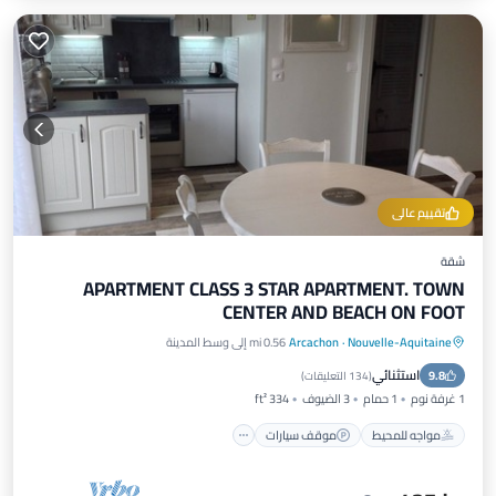
تقييم عالي
شقة
APARTMENT CLASS 3 STAR APARTMENT. TOWN
CENTER AND BEACH ON FOOT
Nouvelle-Aquitaine
·
Arcachon
0.56 mi إلى وسط المدينة
مواجه للمحيط
موقف سيارات
استثنائي
9.8
إطلالة على المحيط
شرفة / تراس
(
134 التعليقات
)
1 غرفة نوم
1 حمام
3 الضيوف
334 ft²
مواجه للمحيط
موقف سيارات