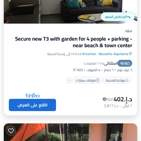
تم خفض السعر
شقة
Secure new T3 with garden for 4 people + parking -
near beach & town center
Nouvelle-Aquitaine
·
Arcachon
0.43 mi إلى وسط المدينة
مواجه للمحيط
موقف سيارات
استثنائي
10.0
إطلالة على المحيط
شرفة / تراس
(
114 التعليقات
)
2 غرف نوم
1 حمام
4 الضيوف
603 ft²
مواجه للمحيط
موقف سيارات
د.إ.‏402
/ليلة
اطّلع على العرض
7
ليالي
-
د.إ.‏2,817