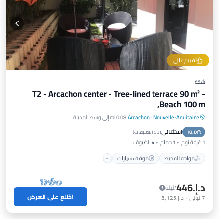
تقييم عالي
شقة
T2 - Arcachon center - Tree-lined terrace 90 m² -
Beach 100 m,
Nouvelle-Aquitaine
·
Arcachon
0.08 mi إلى وسط المدينة
مواجه للمحيط
موقف سيارات
استثنائي
10.0
إطلالة على المحيط
شرفة / تراس
(
53 التعليقات
)
1 غرفة نوم
1 حمام
4 الضيوف
مواجه للمحيط
موقف سيارات
د.إ.‏446
/ليلة
اطّلع على العرض
7
ليالي
-
د.إ.‏3,125