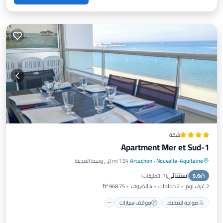
شقة
Apartment Mer et Sud-1
Nouvelle-Aquitaine
·
Arcachon
1.54 mi إلى وسط المدينة
مواجه للمحيط
موقف سيارات
استثنائي
9.6
إطلالة على المحيط
إطلالة
(
7 التعليقات
)
2 غرف نوم
2 حمامات
4 الضيوف
968.75 ft²
مواجه للمحيط
موقف سيارات