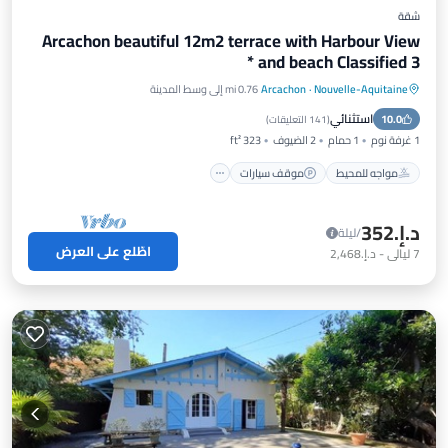
شقة
Arcachon beautiful 12m2 terrace with Harbour View
and beach Classified 3 *
Nouvelle-Aquitaine
·
Arcachon
0.76 mi إلى وسط المدينة
مواجه للمحيط
موقف سيارات
استثنائي
10.0
إطلالة على المحيط
شرفة / تراس
(
141 التعليقات
)
1 غرفة نوم
1 حمام
2 الضيوف
323 ft²
مواجه للمحيط
موقف سيارات
د.إ.‏352
/ليلة
اطّلع على العرض
7
ليالي
-
د.إ.‏2,468