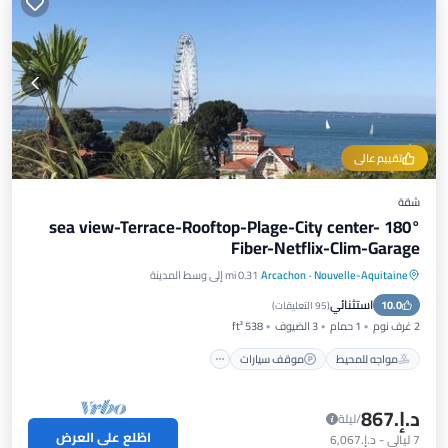
تقييم عالي
شقة
180° sea view-Terrace-Rooftop-Plage-City center-
Fiber-Netflix-Clim-Garage
Nouvelle-Aquitaine
·
Arcachon
0.31 mi إلى وسط المدينة
مواجه للمحيط
موقف سيارات
استثنائي
10.0
إطلالة على المحيط
شرفة / تراس
(
95 التعليقات
)
2 غرف نوم
1 حمام
3 الضيوف
538 ft²
مواجه للمحيط
موقف سيارات
د.إ.‏867
/ليلة
اطّلع على العرض
7
ليالي
-
د.إ.‏6,067