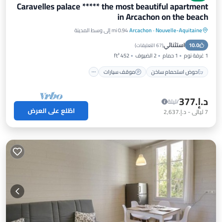
Caravelles palace ***** the most beautiful apartment
in Arcachon on the beach
Nouvelle-Aquitaine
·
Arcachon
0.94 mi إلى وسط المدينة
حوض استحمام ساخن
موقف سيارات
استثنائي
10.0
إطلالة على المحيط
شرفة / تراس
(
67 التعليقات
)
1 غرفة نوم
1 حمام
2 الضيوف
452 ft²
حوض استحمام ساخن
موقف سيارات
د.إ.‏377
/ليلة
اطّلع على العرض
7
ليالي
-
د.إ.‏2,637