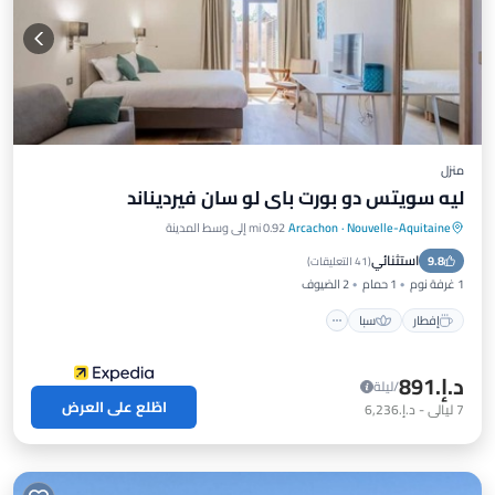
منزل
ليه سويتس دو بورت باي لو سان فيرديناند
Nouvelle-Aquitaine
·
Arcachon
0.92 mi إلى وسط المدينة
إفطار
سبا
إطلالة على المحيط
استثنائي
9.8
إطلالة
(
41 التعليقات
)
1 غرفة نوم
1 حمام
2 الضيوف
إفطار
سبا
د.إ.‏891
/ليلة
اطّلع على العرض
7
ليالي
-
د.إ.‏6,236