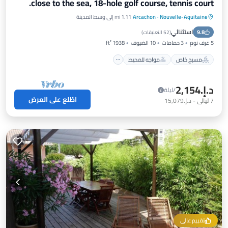
close to the sea, 18-hole golf course, tennis court.
Nouvelle-Aquitaine
·
Arcachon
1.11 mi إلى وسط المدينة
مسبح خاص
مواجه للمحيط
موقف سيارات
استثنائي
9.8
مسبح
(
52 التعليقات
)
5 غرف نوم
3 حمامات
10 الضيوف
1938 ft²
مسبح خاص
مواجه للمحيط
د.إ.‏2,154
/ليلة
اطّلع على العرض
7
ليالي
-
د.إ.‏15,079
تقييم عالي